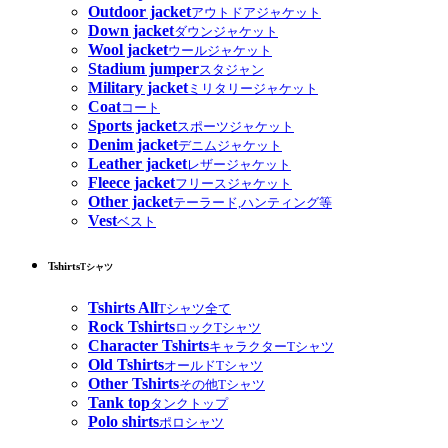
Outdoor jacket
アウトドアジャケット
Down jacket
ダウンジャケット
Wool jacket
ウールジャケット
Stadium jumper
スタジャン
Military jacket
ミリタリージャケット
Coat
コート
Sports jacket
スポーツジャケット
Denim jacket
デニムジャケット
Leather jacket
レザージャケット
Fleece jacket
フリースジャケット
Other jacket
テーラード,ハンティング等
Vest
ベスト
Tshirts
Tシャツ
Tshirts All
Tシャツ全て
Rock Tshirts
ロックTシャツ
Character Tshirts
キャラクターTシャツ
Old Tshirts
オールドTシャツ
Other Tshirts
その他Tシャツ
Tank top
タンクトップ
Polo shirts
ポロシャツ