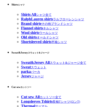
Shirts
シャツ
Shirts All
シャツ全て
RalphLauren shirts
ラルフローレンシャツ
Brand shirte
その他ブランドシャツ
Flannel shirts
ネルシャツ
Wool shirts
ウールシャツ
Old shirts
オールドシャツ
Shortsleeved shirts
半袖シャツ
Sweat&Jersey
スウェット&ジャージ
Sweat&Jersey All
スウェット&ジャージ全て
Sweat
スウェット
parka
パーカ
Jersey
ジャージ
Cut sew
カットソー
Cut sew All
カットソー全て
Longsleeves Tshirts
長袖Tシャツ(ロンT)
Thermal
サーマル