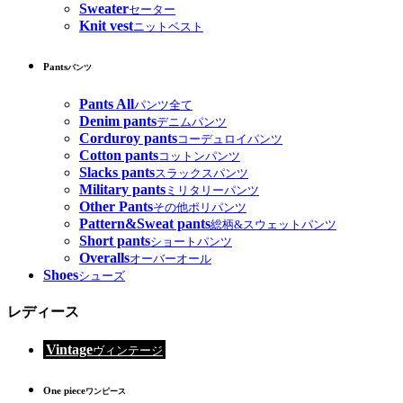
Sweater
セーター
Knit vest
ニットベスト
Pants
パンツ
Pants All
パンツ全て
Denim pants
デニムパンツ
Corduroy pants
コーデュロイパンツ
Cotton pants
コットンパンツ
Slacks pants
スラックスパンツ
Military pants
ミリタリーパンツ
Other Pants
その他ポリパンツ
Pattern&Sweat pants
総柄&スウェットパンツ
Short pants
ショートパンツ
Overalls
オーバーオール
Shoes
シューズ
レディース
Vintage
ヴィンテージ
One piece
ワンピース