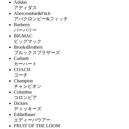
Adidas
アディダス
Abercrombie&Fitch
アバクロンビー&フィッチ
Burberry
バーバリー
BIGMAC
ビッグマック
BrooksBrothers
ブルックスブラザーズ
Carhartt
カーハート
COACH
コーチ
Champion
チャンピオン
Columbia
コロンビア
Dickies
ディッキーズ
EddieBauer
エディーバウアー
FRUIT OF THE LOOM