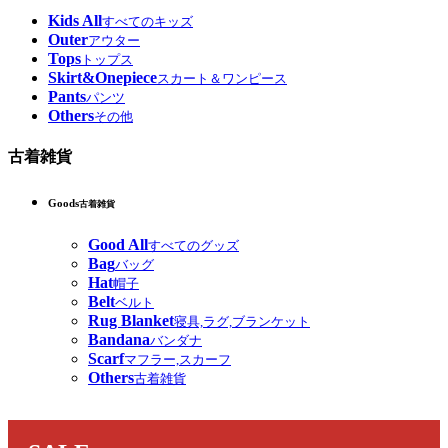
Kids All
すべてのキッズ
Outer
アウター
Tops
トップス
Skirt&Onepiece
スカート＆ワンピース
Pants
パンツ
Others
その他
古着雑貨
Goods
古着雑貨
Good All
すべてのグッズ
Bag
バッグ
Hat
帽子
Belt
ベルト
Rug Blanket
寝具,ラグ,ブランケット
Bandana
バンダナ
Scarf
マフラー,スカーフ
Others
古着雑貨