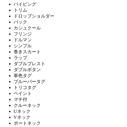
パイピング
トリム
ドロップショルダー
バック
カシュクール
フリンジ
ドルマン
シンプル
巻きスカート
ラップ
ダブルブレスト
ダブルボタン
単色タグ
ブルーバータグ
トリコタグ
ペイント
マチ付
クルーネック
Uネック
Vネック
ボートネック