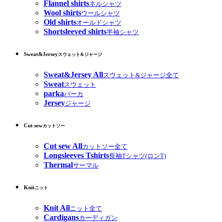
Flannel shirts
ネルシャツ
Wool shirts
ウールシャツ
Old shirts
オールドシャツ
Shortsleeved shirts
半袖シャツ
Sweat&Jersey
スウェット&ジャージ
Sweat&Jersey All
スウェット&ジャージ全て
Sweat
スウェット
parka
パーカ
Jersey
ジャージ
Cut sew
カットソー
Cut sew All
カットソー全て
Longsleeves Tshirts
長袖Tシャツ(ロンT)
Thermal
サーマル
Knit
ニット
Knit All
ニット全て
Cardigans
カーディガン