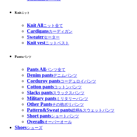
Knit
ニット
Knit All
ニット全て
Cardigans
カーディガン
Sweater
セーター
Knit vest
ニットベスト
Pants
パンツ
Pants All
パンツ全て
Denim pants
デニムパンツ
Corduroy pants
コーデュロイパンツ
Cotton pants
コットンパンツ
Slacks pants
スラックスパンツ
Military pants
ミリタリーパンツ
Other Pants
その他ポリパンツ
Pattern&Sweat pants
総柄&スウェットパンツ
Short pants
ショートパンツ
Overalls
オーバーオール
Shoes
シューズ