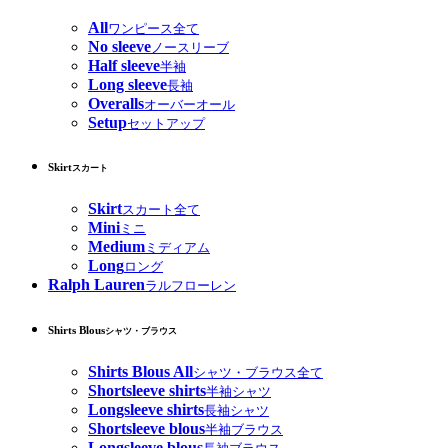
All
ワンピース全て
No sleeve
ノースリーブ
Half sleeve
半袖
Long sleeve
長袖
Overalls
オーバーオール
Setup
セットアップ
Skirt
スカート
Skirt
スカート全て
Mini
ミニ
Medium
ミディアム
Long
ロング
Ralph Lauren
ラルフローレン
Shirts Blous
シャツ・ブラウス
Shirts Blous All
シャツ・ブラウス全て
Shortsleeve shirts
半袖シャツ
Longsleeve shirts
長袖シャツ
Shortsleeve blous
半袖ブラウス
Longsleeve blous