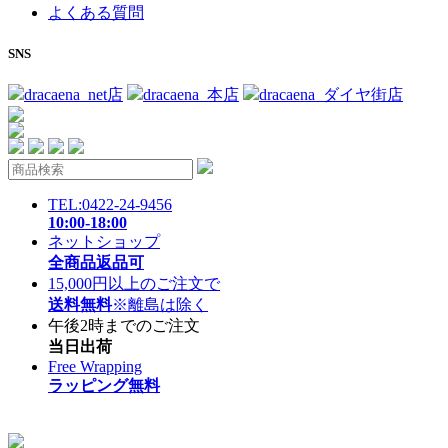
よくある質問
SNS
dracaena_net店
dracaena_本店
dracaena_ダイヤ街店
TEL:0422-24-9456
10:00-18:00
ネットショップ
全商品返品可
15,000円以上のご注文で
送料無料
※離島は除く
午後2時までのご注文
当日出荷
Free Wrapping
ラッピング無料