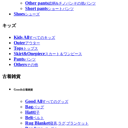
Other pants
総柄&チノパンその他パンツ
Short pants
ショートパンツ
Shoes
シューズ
キッズ
Kids All
すべてのキッズ
Outer
アウター
Tops
トップス
Skirt&Onepiece
スカート＆ワンピース
Pants
パンツ
Others
その他
古着雑貨
Goods
古着雑貨
Good All
すべてのグッズ
Bag
バッグ
Hat
帽子
Belt
ベルト
Rug Blanket
寝具,ラグ,ブランケット