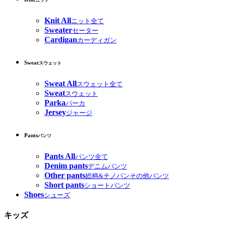
ニット
Knit All
ニット全て
Sweater
セーター
Cardigan
カーディガン
Sweat
スウェット
Sweat All
スウェット全て
Sweat
スウェット
Parka
パーカ
Jersey
ジャージ
Pants
パンツ
Pants All
パンツ全て
Denim pants
デニムパンツ
Other pants
総柄&チノパンその他パンツ
Short pants
ショートパンツ
Shoes
シューズ
キッズ