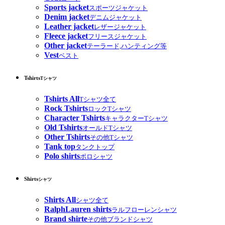
Sports jacket
スポーツジャケット
Denim jacket
デニムジャケット
Leather jacket
レザージャケット
Fleece jacket
フリースジャケット
Other jacket
テーラード,ハンティング等
Vest
ベスト
Tshirts
Tシャツ
Tshirts All
Tシャツ全て
Rock Tshirts
ロックTシャツ
Character Tshirts
キャラクターTシャツ
Old Tshirts
オールドTシャツ
Other Tshirts
その他Tシャツ
Tank top
タンクトップ
Polo shirts
ポロシャツ
Shirts
シャツ
Shirts All
シャツ全て
RalphLauren shirts
ラルフローレンシャツ
Brand shirte
その他ブランドシャツ