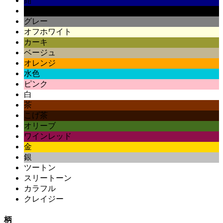
紺
黒
グレー
オフホワイト
カーキ
ベージュ
オレンジ
水色
ピンク
白
茶
こげ茶
オリーブ
ワインレッド
金
銀
ツートン
スリートーン
カラフル
クレイジー
柄