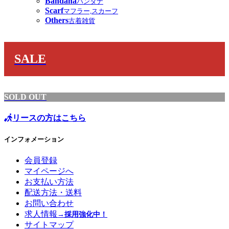
Bandana
バンダナ
Scarf
マフラー,スカーフ
Others
古着雑貨
SALE
SOLD OUT
リースの方はこちら
インフォメーション
会員登録
マイページへ
お支払い方法
配送方法・送料
お問い合わせ
求人情報
→採用強化中！
サイトマップ