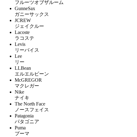
フルーツオブザルーム
GunneSax
ガニーサックス
JCREW
ジェイクルー
Lacoste
ラコステ
Levis
リーバイス
Lee
リー
LLBean
エルエルビーン
McGREGOR
マクレガー
Nike
ナイキ
The North Face
ノースフェイス
Patagonia
パタゴニア
Puma
プーマ