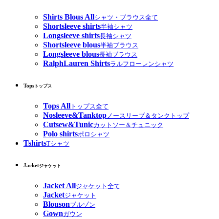
Shirts Blous All
シャツ・ブラウス全て
Shortsleeve shirts
半袖シャツ
Longsleeve shirts
長袖シャツ
Shortsleeve blous
半袖ブラウス
Longsleeve blous
長袖ブラウス
RalphLauren Shirts
ラルフローレンシャツ
Tops
トップス
Tops All
トップス全て
Nosleeve&Tanktop
ノースリーブ＆タンクトップ
Cutsew&Tunic
カットソー＆チュニック
Polo shirts
ポロシャツ
Tshirts
Tシャツ
Jacket
ジャケット
Jacket All
ジャケット全て
Jacket
ジャケット
Blouson
ブルゾン
Gown
ガウン