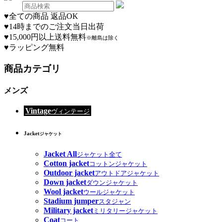
♥
全ての商品 返品OK
♥
14時までのご注文当日出荷
♥
15,000円以上送料無料
※離島は除く
♥
ラッピング無料
商品カテゴリ
メンズ
Vintage
ヴィンテージ
Jacket
ジャケット
Jacket All
ジャケット全て
Cotton jacket
コットンジャケット
Outdoor jacket
アウトドアジャケット
Down jacket
ダウンジャケット
Wool jacket
ウールジャケット
Stadium jumper
スタジャン
Military jacket
ミリタリージャケット
Coat
コート