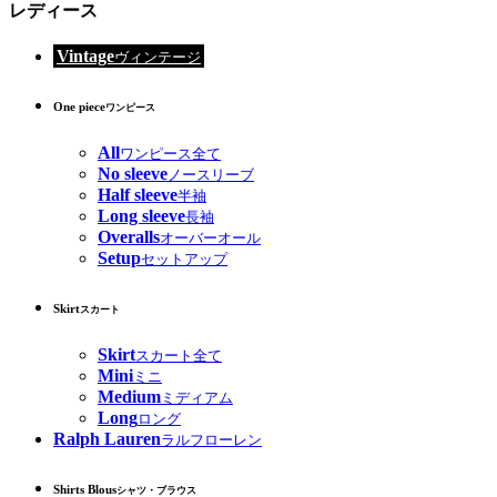
レディース
Vintage
ヴィンテージ
One piece
ワンピース
All
ワンピース全て
No sleeve
ノースリーブ
Half sleeve
半袖
Long sleeve
長袖
Overalls
オーバーオール
Setup
セットアップ
Skirt
スカート
Skirt
スカート全て
Mini
ミニ
Medium
ミディアム
Long
ロング
Ralph Lauren
ラルフローレン
Shirts Blous
シャツ・ブラウス