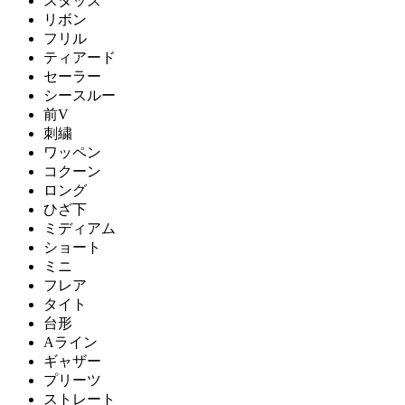
スタッズ
リボン
フリル
ティアード
セーラー
シースルー
前V
刺繍
ワッペン
コクーン
ロング
ひざ下
ミディアム
ショート
ミニ
フレア
タイト
台形
Aライン
ギャザー
プリーツ
ストレート