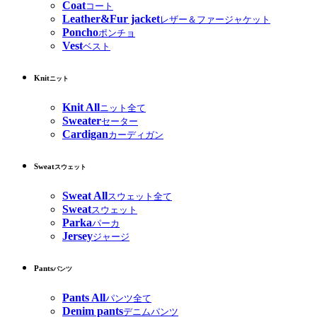
Coat
コート
Leather&Fur jacket
レザー＆ファージャケット
Poncho
ポンチョ
Vest
ベスト
Knit
ニット
Knit All
ニット全て
Sweater
セーター
Cardigan
カーディガン
Sweat
スウェット
Sweat All
スウェット全て
Sweat
スウェット
Parka
パーカ
Jersey
ジャージ
Pants
パンツ
Pants All
パンツ全て
Denim pants
デニムパンツ