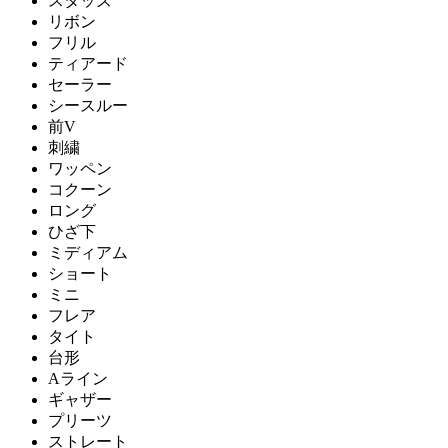
スタッズ
リボン
フリル
ティアード
セーラー
シースルー
前V
刺繍
ワッペン
コクーン
ロング
ひざ下
ミディアム
ショート
ミニ
フレア
タイト
台形
Aライン
ギャザー
プリーツ
ストレート