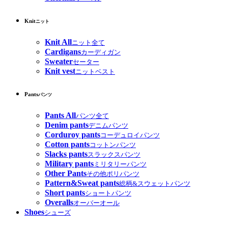
Knit
ニット
Knit All
ニット全て
Cardigans
カーディガン
Sweater
セーター
Knit vest
ニットベスト
Pants
パンツ
Pants All
パンツ全て
Denim pants
デニムパンツ
Corduroy pants
コーデュロイパンツ
Cotton pants
コットンパンツ
Slacks pants
スラックスパンツ
Military pants
ミリタリーパンツ
Other Pants
その他ポリパンツ
Pattern&Sweat pants
総柄&スウェットパンツ
Short pants
ショートパンツ
Overalls
オーバーオール
Shoes
シューズ