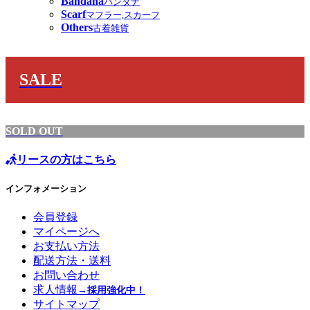
Bandana
バンダナ
Scarf
マフラー,スカーフ
Others
古着雑貨
SALE
SOLD OUT
リースの方はこちら
インフォメーション
会員登録
マイページへ
お支払い方法
配送方法・送料
お問い合わせ
求人情報
→採用強化中！
サイトマップ