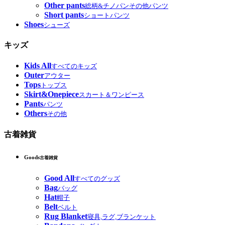
Other pants
総柄&チノパンその他パンツ
Short pants
ショートパンツ
Shoes
シューズ
キッズ
Kids All
すべてのキッズ
Outer
アウター
Tops
トップス
Skirt&Onepiece
スカート＆ワンピース
Pants
パンツ
Others
その他
古着雑貨
Goods
古着雑貨
Good All
すべてのグッズ
Bag
バッグ
Hat
帽子
Belt
ベルト
Rug Blanket
寝具,ラグ,ブランケット