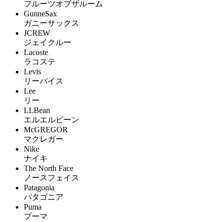
フルーツオブザルーム
GunneSax
ガニーサックス
JCREW
ジェイクルー
Lacoste
ラコステ
Levis
リーバイス
Lee
リー
LLBean
エルエルビーン
McGREGOR
マクレガー
Nike
ナイキ
The North Face
ノースフェイス
Patagonia
パタゴニア
Puma
プーマ