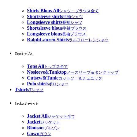
Shirts Blous All
シャツ・ブラウス全て
Shortsleeve shirts
半袖シャツ
Longsleeve shirts
長袖シャツ
Shortsleeve blous
半袖ブラウス
Longsleeve blous
長袖ブラウス
RalphLauren Shirts
ラルフローレンシャツ
Tops
トップス
Tops All
トップス全て
Nosleeve&Tanktop
ノースリーブ＆タンクトップ
Cutsew&Tunic
カットソー＆チュニック
Polo shirts
ポロシャツ
Tshirts
Tシャツ
Jacket
ジャケット
Jacket All
ジャケット全て
Jacket
ジャケット
Blouson
ブルゾン
Gown
ガウン