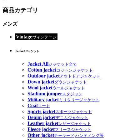
商品カテゴリ
メンズ
Vintage
ヴィンテージ
Jacket
ジャケット
Jacket All
ジャケット全て
Cotton jacket
コットンジャケット
Outdoor jacket
アウトドアジャケット
Down jacket
ダウンジャケット
Wool jacket
ウールジャケット
Stadium jumper
スタジャン
Military jacket
ミリタリージャケット
Coat
コート
Sports jacket
スポーツジャケット
Denim jacket
デニムジャケット
Leather jacket
レザージャケット
Fleece jacket
フリースジャケット
Other jacket
テーラード,ハンティング等