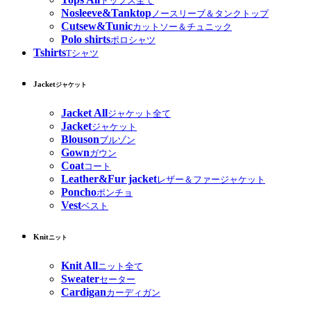
トップス全て
Nosleeve&Tanktop
ノースリーブ＆タンクトップ
Cutsew&Tunic
カットソー＆チュニック
Polo shirts
ポロシャツ
Tshirts
Tシャツ
Jacket
ジャケット
Jacket All
ジャケット全て
Jacket
ジャケット
Blouson
ブルゾン
Gown
ガウン
Coat
コート
Leather&Fur jacket
レザー＆ファージャケット
Poncho
ポンチョ
Vest
ベスト
Knit
ニット
Knit All
ニット全て
Sweater
セーター
Cardigan
カーディガン