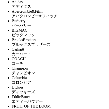
Adidas
アディダス
Abercrombie&Fitch
アバクロンビー&フィッチ
Burberry
バーバリー
BIGMAC
ビッグマック
BrooksBrothers
ブルックスブラザーズ
Carhartt
カーハート
COACH
コーチ
Champion
チャンピオン
Columbia
コロンビア
Dickies
ディッキーズ
EddieBauer
エディーバウアー
FRUIT OF THE LOOM