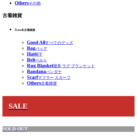
Others
その他
古着雑貨
Goods
古着雑貨
Good All
すべてのグッズ
Bag
バッグ
Hat
帽子
Belt
ベルト
Rug Blanket
寝具,ラグ,ブランケット
Bandana
バンダナ
Scarf
マフラー,スカーフ
Others
古着雑貨
SALE
SOLD OUT