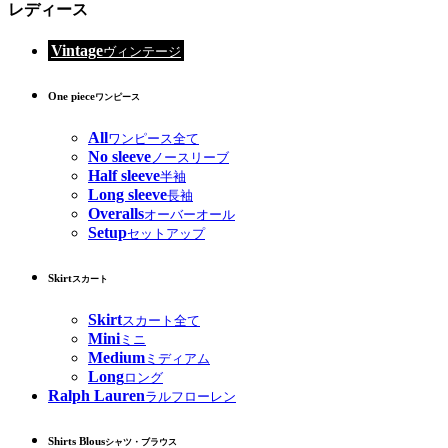
レディース
Vintage
ヴィンテージ
One piece
ワンピース
All
ワンピース全て
No sleeve
ノースリーブ
Half sleeve
半袖
Long sleeve
長袖
Overalls
オーバーオール
Setup
セットアップ
Skirt
スカート
Skirt
スカート全て
Mini
ミニ
Medium
ミディアム
Long
ロング
Ralph Lauren
ラルフローレン
Shirts Blous
シャツ・ブラウス