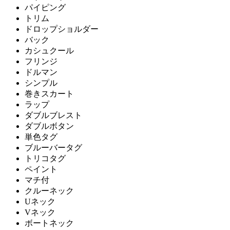
パイピング
トリム
ドロップショルダー
バック
カシュクール
フリンジ
ドルマン
シンプル
巻きスカート
ラップ
ダブルブレスト
ダブルボタン
単色タグ
ブルーバータグ
トリコタグ
ペイント
マチ付
クルーネック
Uネック
Vネック
ボートネック