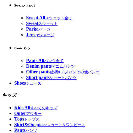
Sweat
スウェット
Sweat All
スウェット全て
Sweat
スウェット
Parka
パーカ
Jersey
ジャージ
Pants
パンツ
Pants All
パンツ全て
Denim pants
デニムパンツ
Other pants
総柄&チノパンその他パンツ
Short pants
ショートパンツ
Shoes
シューズ
キッズ
Kids All
すべてのキッズ
Outer
アウター
Tops
トップス
Skirt&Onepiece
スカート＆ワンピース
Pants
パンツ