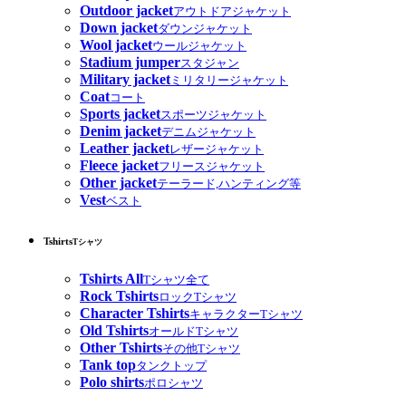
Outdoor jacket
アウトドアジャケット
Down jacket
ダウンジャケット
Wool jacket
ウールジャケット
Stadium jumper
スタジャン
Military jacket
ミリタリージャケット
Coat
コート
Sports jacket
スポーツジャケット
Denim jacket
デニムジャケット
Leather jacket
レザージャケット
Fleece jacket
フリースジャケット
Other jacket
テーラード,ハンティング等
Vest
ベスト
Tshirts
Tシャツ
Tshirts All
Tシャツ全て
Rock Tshirts
ロックTシャツ
Character Tshirts
キャラクターTシャツ
Old Tshirts
オールドTシャツ
Other Tshirts
その他Tシャツ
Tank top
タンクトップ
Polo shirts
ポロシャツ