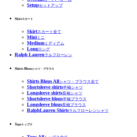
Setup
セットアップ
Skirt
スカート
Skirt
スカート全て
Mini
ミニ
Medium
ミディアム
Long
ロング
Ralph Lauren
ラルフローレン
Shirts Blous
シャツ・ブラウス
Shirts Blous All
シャツ・ブラウス全て
Shortsleeve shirts
半袖シャツ
Longsleeve shirts
長袖シャツ
Shortsleeve blous
半袖ブラウス
Longsleeve blous
長袖ブラウス
RalphLauren Shirts
ラルフローレンシャツ
Tops
トップス
Tops All