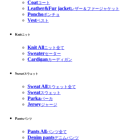
Coat
コート
Leather&Fur jacket
レザー＆ファージャケット
Poncho
ポンチョ
Vest
ベスト
Knit
ニット
Knit All
ニット全て
Sweater
セーター
Cardigan
カーディガン
Sweat
スウェット
Sweat All
スウェット全て
Sweat
スウェット
Parka
パーカ
Jersey
ジャージ
Pants
パンツ
Pants All
パンツ全て
Denim pants
デニムパンツ