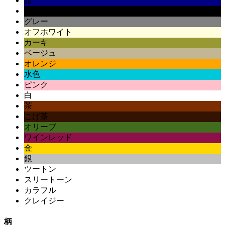
紺
黒
グレー
オフホワイト
カーキ
ベージュ
オレンジ
水色
ピンク
白
茶
こげ茶
オリーブ
ワインレッド
金
銀
ツートン
スリートーン
カラフル
クレイジー
柄