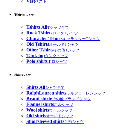
Vest
ベスト
Tshirts
Tシャツ
Tshirts All
Tシャツ全て
Rock Tshirts
ロックTシャツ
Character Tshirts
キャラクターTシャツ
Old Tshirts
オールドTシャツ
Other Tshirts
その他Tシャツ
Tank top
タンクトップ
Polo shirts
ポロシャツ
Shirts
シャツ
Shirts All
シャツ全て
RalphLauren shirts
ラルフローレンシャツ
Brand shirte
その他ブランドシャツ
Flannel shirts
ネルシャツ
Wool shirts
ウールシャツ
Old shirts
オールドシャツ
Shortsleeved shirts
半袖シャツ