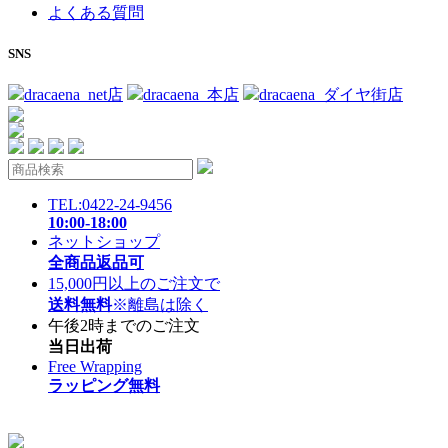
よくある質問
SNS
dracaena_net店
dracaena_本店
dracaena_ダイヤ街店
TEL:0422-24-9456
10:00-18:00
ネットショップ
全商品返品可
15,000円以上のご注文で
送料無料
※離島は除く
午後2時までのご注文
当日出荷
Free Wrapping
ラッピング無料