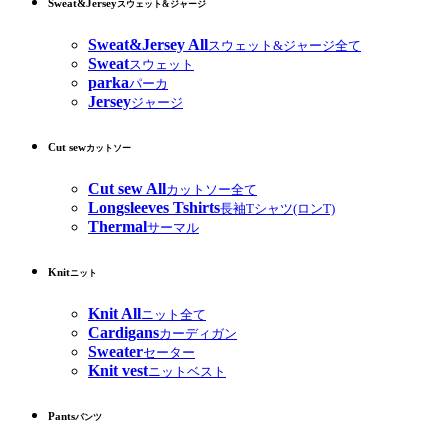
Sweat&Jersey
スウェット&ジャージ
Sweat&Jersey All
スウェット&ジャージ全て
Sweat
スウェット
parka
パーカ
Jersey
ジャージ
Cut sew
カットソー
Cut sew All
カットソー全て
Longsleeves Tshirts
長袖Tシャツ(ロンT)
Thermal
サーマル
Knit
ニット
Knit All
ニット全て
Cardigans
カーディガン
Sweater
セーター
Knit vest
ニットベスト
Pants
パンツ