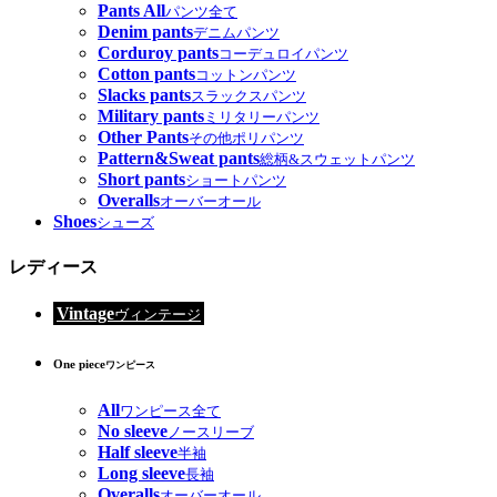
Pants All
パンツ全て
Denim pants
デニムパンツ
Corduroy pants
コーデュロイパンツ
Cotton pants
コットンパンツ
Slacks pants
スラックスパンツ
Military pants
ミリタリーパンツ
Other Pants
その他ポリパンツ
Pattern&Sweat pants
総柄&スウェットパンツ
Short pants
ショートパンツ
Overalls
オーバーオール
Shoes
シューズ
レディース
Vintage
ヴィンテージ
One piece
ワンピース
All
ワンピース全て
No sleeve
ノースリーブ
Half sleeve
半袖
Long sleeve
長袖
Overalls
オーバーオール