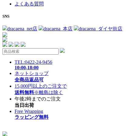
よくある質問
SNS
dracaena_net店
dracaena_本店
dracaena_ダイヤ街店
TEL:0422-24-9456
10:00-18:00
ネットショップ
全商品返品可
15,000円以上のご注文で
送料無料
※離島は除く
午後2時までのご注文
当日出荷
Free Wrapping
ラッピング無料