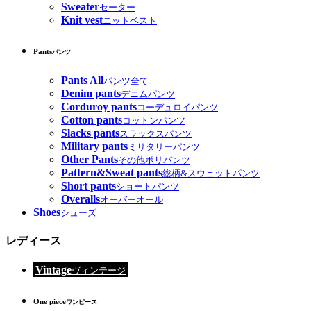
Sweater
セーター
Knit vest
ニットベスト
Pants
パンツ
Pants All
パンツ全て
Denim pants
デニムパンツ
Corduroy pants
コーデュロイパンツ
Cotton pants
コットンパンツ
Slacks pants
スラックスパンツ
Military pants
ミリタリーパンツ
Other Pants
その他ポリパンツ
Pattern&Sweat pants
総柄&スウェットパンツ
Short pants
ショートパンツ
Overalls
オーバーオール
Shoes
シューズ
レディース
Vintage
ヴィンテージ
One piece
ワンピース