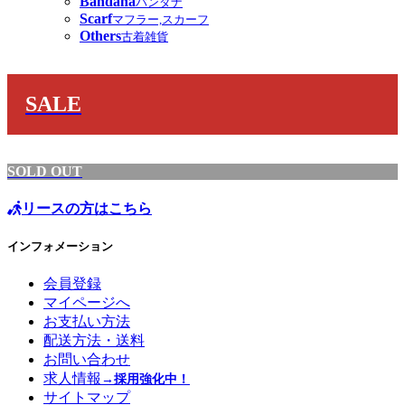
Bandana
バンダナ
Scarf
マフラー,スカーフ
Others
古着雑貨
SALE
SOLD OUT
リースの方はこちら
インフォメーション
会員登録
マイページへ
お支払い方法
配送方法・送料
お問い合わせ
求人情報
→採用強化中！
サイトマップ