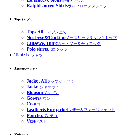
長袖ブラウス
RalphLauren Shirts
ラルフローレンシャツ
Tops
トップス
Tops All
トップス全て
Nosleeve&Tanktop
ノースリーブ＆タンクトップ
Cutsew&Tunic
カットソー＆チュニック
Polo shirts
ポロシャツ
Tshirts
Tシャツ
Jacket
ジャケット
Jacket All
ジャケット全て
Jacket
ジャケット
Blouson
ブルゾン
Gown
ガウン
Coat
コート
Leather&Fur jacket
レザー＆ファージャケット
Poncho
ポンチョ
Vest
ベスト
Knit