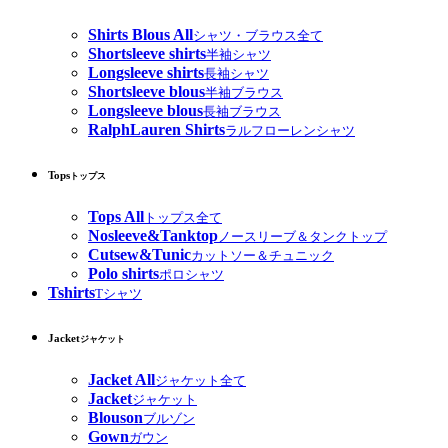
Shirts Blous All
シャツ・ブラウス全て
Shortsleeve shirts
半袖シャツ
Longsleeve shirts
長袖シャツ
Shortsleeve blous
半袖ブラウス
Longsleeve blous
長袖ブラウス
RalphLauren Shirts
ラルフローレンシャツ
Tops
トップス
Tops All
トップス全て
Nosleeve&Tanktop
ノースリーブ＆タンクトップ
Cutsew&Tunic
カットソー＆チュニック
Polo shirts
ポロシャツ
Tshirts
Tシャツ
Jacket
ジャケット
Jacket All
ジャケット全て
Jacket
ジャケット
Blouson
ブルゾン
Gown
ガウン