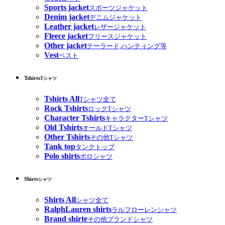
Sports jacket
スポーツジャケット
Denim jacket
デニムジャケット
Leather jacket
レザージャケット
Fleece jacket
フリースジャケット
Other jacket
テーラード,ハンティング等
Vest
ベスト
Tshirts
Tシャツ
Tshirts All
Tシャツ全て
Rock Tshirts
ロックTシャツ
Character Tshirts
キャラクターTシャツ
Old Tshirts
オールドTシャツ
Other Tshirts
その他Tシャツ
Tank top
タンクトップ
Polo shirts
ポロシャツ
Shirts
シャツ
Shirts All
シャツ全て
RalphLauren shirts
ラルフローレンシャツ
Brand shirte
その他ブランドシャツ