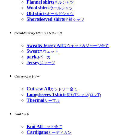
Flannel shirts
ネルシャツ
Wool shirts
ウールシャツ
Old shirts
オールドシャツ
Shortsleeved shirts
半袖シャツ
Sweat&Jersey
スウェット&ジャージ
Sweat&Jersey All
スウェット&ジャージ全て
Sweat
スウェット
parka
パーカ
Jersey
ジャージ
Cut sew
カットソー
Cut sew All
カットソー全て
Longsleeves Tshirts
長袖Tシャツ(ロンT)
Thermal
サーマル
Knit
ニット
Knit All
ニット全て
Cardigans
カーディガン