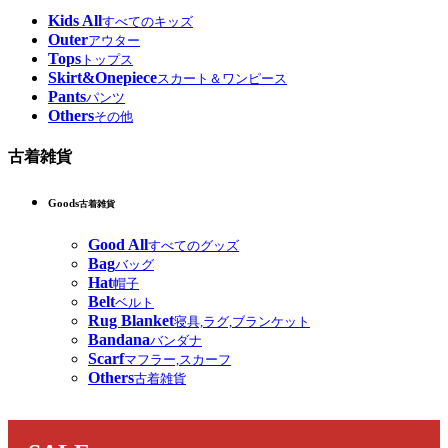
Kids All
すべてのキッズ
Outer
アウター
Tops
トップス
Skirt&Onepiece
スカート＆ワンピース
Pants
パンツ
Others
その他
古着雑貨
Goods
古着雑貨
Good All
すべてのグッズ
Bag
バッグ
Hat
帽子
Belt
ベルト
Rug Blanket
寝具,ラグ,ブランケット
Bandana
バンダナ
Scarf
マフラー,スカーフ
Others
古着雑貨