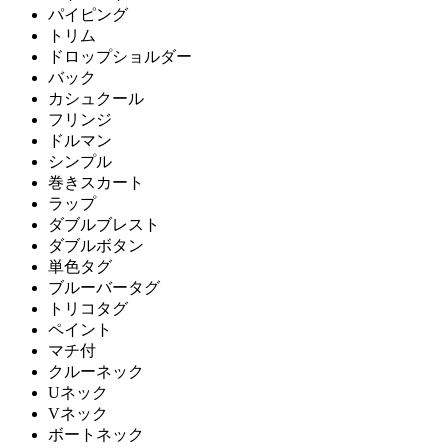
パイピング
トリム
ドロップショルダー
バック
カシュクール
フリンジ
ドルマン
シンプル
巻きスカート
ラップ
ダブルブレスト
ダブルボタン
単色タグ
ブルーバータグ
トリコタグ
ペイント
マチ付
クルーネック
Uネック
Vネック
ボートネック