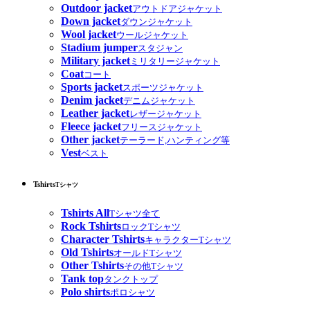
Outdoor jacket
アウトドアジャケット
Down jacket
ダウンジャケット
Wool jacket
ウールジャケット
Stadium jumper
スタジャン
Military jacket
ミリタリージャケット
Coat
コート
Sports jacket
スポーツジャケット
Denim jacket
デニムジャケット
Leather jacket
レザージャケット
Fleece jacket
フリースジャケット
Other jacket
テーラード,ハンティング等
Vest
ベスト
Tshirts
Tシャツ
Tshirts All
Tシャツ全て
Rock Tshirts
ロックTシャツ
Character Tshirts
キャラクターTシャツ
Old Tshirts
オールドTシャツ
Other Tshirts
その他Tシャツ
Tank top
タンクトップ
Polo shirts
ポロシャツ