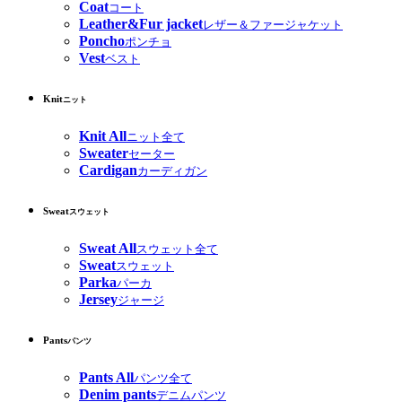
Coat
コート
Leather&Fur jacket
レザー＆ファージャケット
Poncho
ポンチョ
Vest
ベスト
Knit
ニット
Knit All
ニット全て
Sweater
セーター
Cardigan
カーディガン
Sweat
スウェット
Sweat All
スウェット全て
Sweat
スウェット
Parka
パーカ
Jersey
ジャージ
Pants
パンツ
Pants All
パンツ全て
Denim pants
デニムパンツ