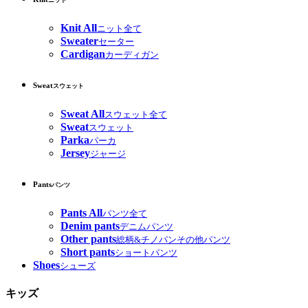
ニット
Knit All
ニット全て
Sweater
セーター
Cardigan
カーディガン
Sweat
スウェット
Sweat All
スウェット全て
Sweat
スウェット
Parka
パーカ
Jersey
ジャージ
Pants
パンツ
Pants All
パンツ全て
Denim pants
デニムパンツ
Other pants
総柄&チノパンその他パンツ
Short pants
ショートパンツ
Shoes
シューズ
キッズ