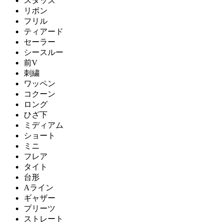
スタッズ
リボン
フリル
ティアード
セーラー
シースルー
前V
刺繍
ワッペン
コクーン
ロング
ひざ下
ミディアム
ショート
ミニ
フレア
タイト
台形
Aライン
ギャザー
プリーツ
ストレート