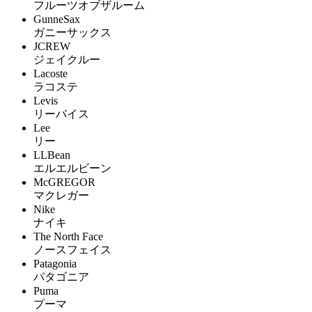
フルーツオブザルーム
GunneSax
ガニーサックス
JCREW
ジェイクルー
Lacoste
ラコステ
Levis
リーバイス
Lee
リー
LLBean
エルエルビーン
McGREGOR
マクレガー
Nike
ナイキ
The North Face
ノースフェイス
Patagonia
パタゴニア
Puma
プーマ