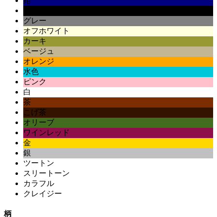
紺
黒
グレー
オフホワイト
カーキ
ベージュ
オレンジ
水色
ピンク
白
茶
こげ茶
オリーブ
ワインレッド
金
銀
ツートン
スリートーン
カラフル
クレイジー
柄