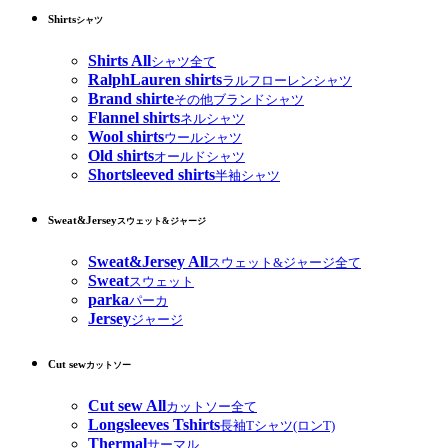
Shirts
シャツ
Shirts All
シャツ全て
RalphLauren shirts
ラルフローレンシャツ
Brand shirte
その他ブランドシャツ
Flannel shirts
ネルシャツ
Wool shirts
ウールシャツ
Old shirts
オールドシャツ
Shortsleeved shirts
半袖シャツ
Sweat&Jersey
スウェット&ジャージ
Sweat&Jersey All
スウェット&ジャージ全て
Sweat
スウェット
parka
パーカ
Jersey
ジャージ
Cut sew
カットソー
Cut sew All
カットソー全て
Longsleeves Tshirts
長袖Tシャツ(ロンT)
Thermal
サーマル