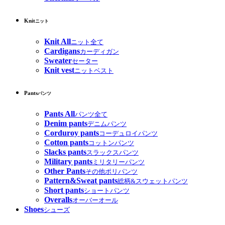
Knit
ニット
Knit All
ニット全て
Cardigans
カーディガン
Sweater
セーター
Knit vest
ニットベスト
Pants
パンツ
Pants All
パンツ全て
Denim pants
デニムパンツ
Corduroy pants
コーデュロイパンツ
Cotton pants
コットンパンツ
Slacks pants
スラックスパンツ
Military pants
ミリタリーパンツ
Other Pants
その他ポリパンツ
Pattern&Sweat pants
総柄&スウェットパンツ
Short pants
ショートパンツ
Overalls
オーバーオール
Shoes
シューズ