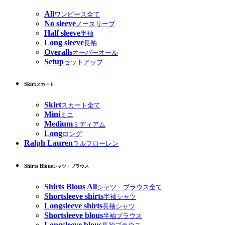
All
ワンピース全て
No sleeve
ノースリーブ
Half sleeve
半袖
Long sleeve
長袖
Overalls
オーバーオール
Setup
セットアップ
Skirt
スカート
Skirt
スカート全て
Mini
ミニ
Medium
ミディアム
Long
ロング
Ralph Lauren
ラルフローレン
Shirts Blous
シャツ・ブラウス
Shirts Blous All
シャツ・ブラウス全て
Shortsleeve shirts
半袖シャツ
Longsleeve shirts
長袖シャツ
Shortsleeve blous
半袖ブラウス
Longsleeve blous