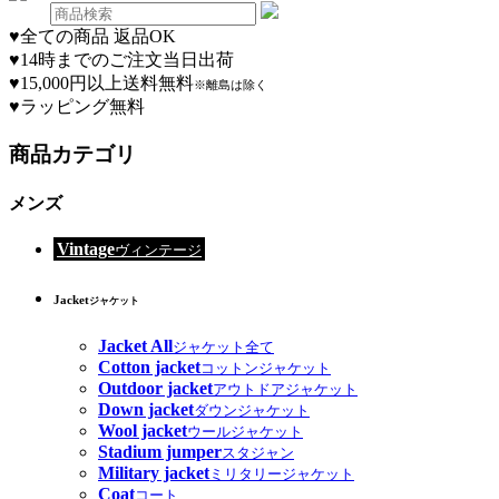
♥
全ての商品 返品OK
♥
14時までのご注文当日出荷
♥
15,000円以上送料無料
※離島は除く
♥
ラッピング無料
商品カテゴリ
メンズ
Vintage
ヴィンテージ
Jacket
ジャケット
Jacket All
ジャケット全て
Cotton jacket
コットンジャケット
Outdoor jacket
アウトドアジャケット
Down jacket
ダウンジャケット
Wool jacket
ウールジャケット
Stadium jumper
スタジャン
Military jacket
ミリタリージャケット
Coat
コート