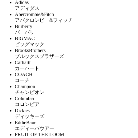
Adidas
アディダス
Abercrombie&Fitch
アバクロンビー&フィッチ
Burberry
バーバリー
BIGMAC
ビッグマック
BrooksBrothers
ブルックスブラザーズ
Carhartt
カーハート
COACH
コーチ
Champion
チャンピオン
Columbia
コロンビア
Dickies
ディッキーズ
EddieBauer
エディーバウアー
FRUIT OF THE LOOM