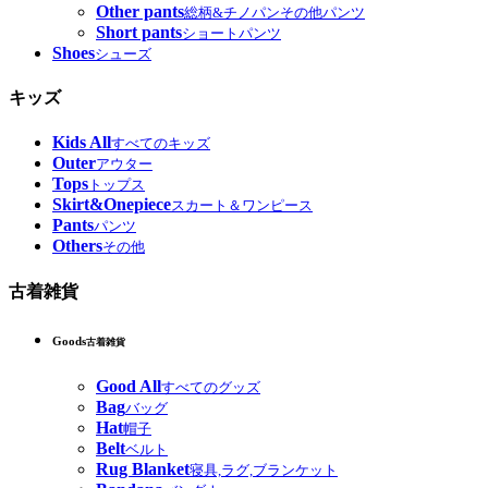
Other pants
総柄&チノパンその他パンツ
Short pants
ショートパンツ
Shoes
シューズ
キッズ
Kids All
すべてのキッズ
Outer
アウター
Tops
トップス
Skirt&Onepiece
スカート＆ワンピース
Pants
パンツ
Others
その他
古着雑貨
Goods
古着雑貨
Good All
すべてのグッズ
Bag
バッグ
Hat
帽子
Belt
ベルト
Rug Blanket
寝具,ラグ,ブランケット