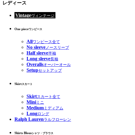
レディース
Vintage
ヴィンテージ
One piece
ワンピース
All
ワンピース全て
No sleeve
ノースリーブ
Half sleeve
半袖
Long sleeve
長袖
Overalls
オーバーオール
Setup
セットアップ
Skirt
スカート
Skirt
スカート全て
Mini
ミニ
Medium
ミディアム
Long
ロング
Ralph Lauren
ラルフローレン
Shirts Blous
シャツ・ブラウス