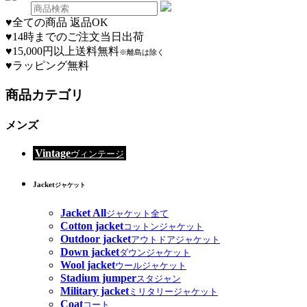
♥
全ての商品 返品OK
♥
14時までのご注文当日出荷
♥
15,000円以上送料無料
※離島は除く
♥
ラッピング無料
商品カテゴリ
メンズ
Vintage
ヴィンテージ
Jacket
ジャケット
Jacket All
ジャケット全て
Cotton jacket
コットンジャケット
Outdoor jacket
アウトドアジャケット
Down jacket
ダウンジャケット
Wool jacket
ウールジャケット
Stadium jumper
スタジャン
Military jacket
ミリタリージャケット
Coat
コート