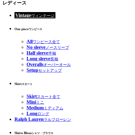
レディース
Vintage
ヴィンテージ
One piece
ワンピース
All
ワンピース全て
No sleeve
ノースリーブ
Half sleeve
半袖
Long sleeve
長袖
Overalls
オーバーオール
Setup
セットアップ
Skirt
スカート
Skirt
スカート全て
Mini
ミニ
Medium
ミディアム
Long
ロング
Ralph Lauren
ラルフローレン
Shirts Blous
シャツ・ブラウス