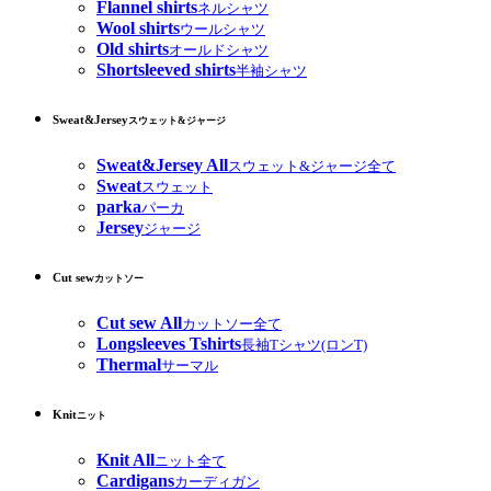
Flannel shirts
ネルシャツ
Wool shirts
ウールシャツ
Old shirts
オールドシャツ
Shortsleeved shirts
半袖シャツ
Sweat&Jersey
スウェット&ジャージ
Sweat&Jersey All
スウェット&ジャージ全て
Sweat
スウェット
parka
パーカ
Jersey
ジャージ
Cut sew
カットソー
Cut sew All
カットソー全て
Longsleeves Tshirts
長袖Tシャツ(ロンT)
Thermal
サーマル
Knit
ニット
Knit All
ニット全て
Cardigans
カーディガン