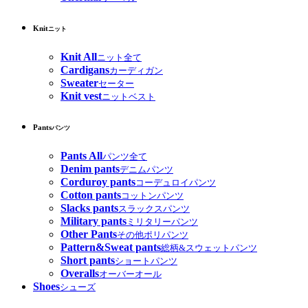
Knit
ニット
Knit All
ニット全て
Cardigans
カーディガン
Sweater
セーター
Knit vest
ニットベスト
Pants
パンツ
Pants All
パンツ全て
Denim pants
デニムパンツ
Corduroy pants
コーデュロイパンツ
Cotton pants
コットンパンツ
Slacks pants
スラックスパンツ
Military pants
ミリタリーパンツ
Other Pants
その他ポリパンツ
Pattern&Sweat pants
総柄&スウェットパンツ
Short pants
ショートパンツ
Overalls
オーバーオール
Shoes
シューズ