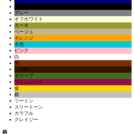
紺
黒
グレー
オフホワイト
カーキ
ベージュ
オレンジ
水色
ピンク
白
茶
こげ茶
オリーブ
ワインレッド
金
銀
ツートン
スリートーン
カラフル
クレイジー
柄