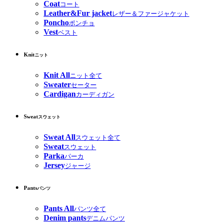
Coat
コート
Leather&Fur jacket
レザー＆ファージャケット
Poncho
ポンチョ
Vest
ベスト
Knit
ニット
Knit All
ニット全て
Sweater
セーター
Cardigan
カーディガン
Sweat
スウェット
Sweat All
スウェット全て
Sweat
スウェット
Parka
パーカ
Jersey
ジャージ
Pants
パンツ
Pants All
パンツ全て
Denim pants
デニムパンツ