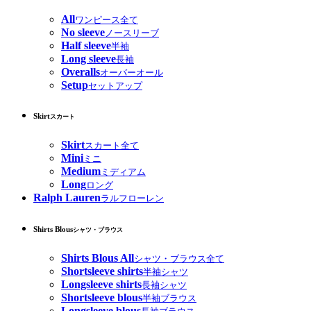
All
ワンピース全て
No sleeve
ノースリーブ
Half sleeve
半袖
Long sleeve
長袖
Overalls
オーバーオール
Setup
セットアップ
Skirt
スカート
Skirt
スカート全て
Mini
ミニ
Medium
ミディアム
Long
ロング
Ralph Lauren
ラルフローレン
Shirts Blous
シャツ・ブラウス
Shirts Blous All
シャツ・ブラウス全て
Shortsleeve shirts
半袖シャツ
Longsleeve shirts
長袖シャツ
Shortsleeve blous
半袖ブラウス
Longsleeve blous