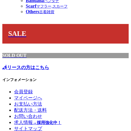
Bandana
バンダナ
Scarf
マフラー,スカーフ
Others
古着雑貨
SALE
SOLD OUT
リースの方はこちら
インフォメーション
会員登録
マイページへ
お支払い方法
配送方法・送料
お問い合わせ
求人情報
→採用強化中！
サイトマップ