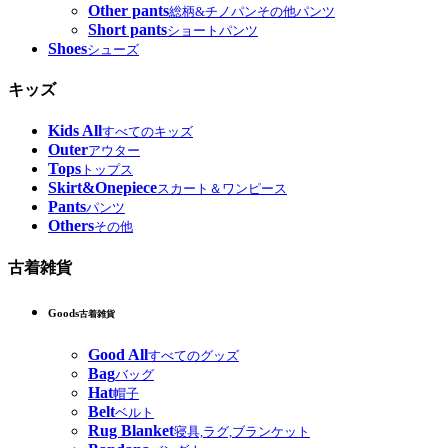
Other pants
総柄&チノパンその他パンツ
Short pants
ショートパンツ
Shoes
シューズ
キッズ
Kids All
すべてのキッズ
Outer
アウター
Tops
トップス
Skirt&Onepiece
スカート＆ワンピース
Pants
パンツ
Others
その他
古着雑貨
Goods
古着雑貨
Good All
すべてのグッズ
Bag
バッグ
Hat
帽子
Belt
ベルト
Rug Blanket
寝具,ラグ,ブランケット