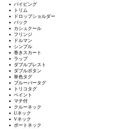
パイピング
トリム
ドロップショルダー
バック
カシュクール
フリンジ
ドルマン
シンプル
巻きスカート
ラップ
ダブルブレスト
ダブルボタン
単色タグ
ブルーバータグ
トリコタグ
ペイント
マチ付
クルーネック
Uネック
Vネック
ボートネック