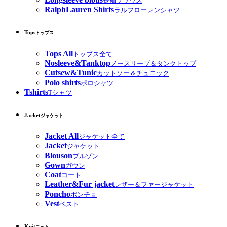
長袖ブラウス
RalphLauren Shirts
ラルフローレンシャツ
Tops
トップス
Tops All
トップス全て
Nosleeve&Tanktop
ノースリーブ＆タンクトップ
Cutsew&Tunic
カットソー＆チュニック
Polo shirts
ポロシャツ
Tshirts
Tシャツ
Jacket
ジャケット
Jacket All
ジャケット全て
Jacket
ジャケット
Blouson
ブルゾン
Gown
ガウン
Coat
コート
Leather&Fur jacket
レザー＆ファージャケット
Poncho
ポンチョ
Vest
ベスト
Knit