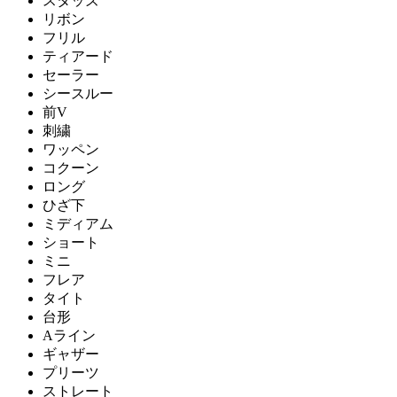
スタッズ
リボン
フリル
ティアード
セーラー
シースルー
前V
刺繍
ワッペン
コクーン
ロング
ひざ下
ミディアム
ショート
ミニ
フレア
タイト
台形
Aライン
ギャザー
プリーツ
ストレート