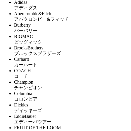
Adidas
アディダス
Abercrombie&Fitch
アバクロンビー&フィッチ
Burberry
バーバリー
BIGMAC
ビッグマック
BrooksBrothers
ブルックスブラザーズ
Carhartt
カーハート
COACH
コーチ
Champion
チャンピオン
Columbia
コロンビア
Dickies
ディッキーズ
EddieBauer
エディーバウアー
FRUIT OF THE LOOM