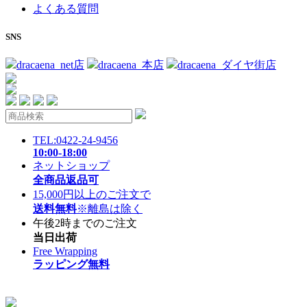
よくある質問
SNS
dracaena_net店
dracaena_本店
dracaena_ダイヤ街店
TEL:0422-24-9456
10:00-18:00
ネットショップ
全商品返品可
15,000円以上のご注文で
送料無料
※離島は除く
午後2時までのご注文
当日出荷
Free Wrapping
ラッピング無料