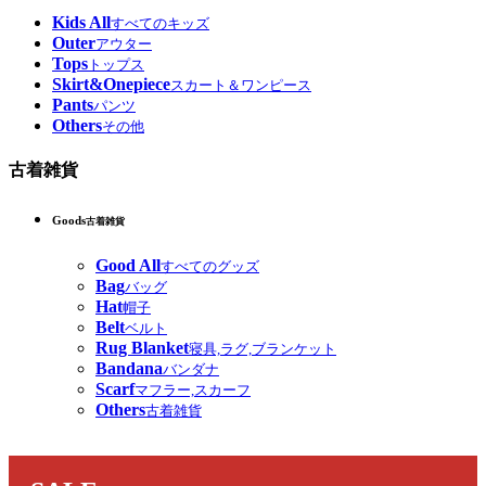
Kids All
すべてのキッズ
Outer
アウター
Tops
トップス
Skirt&Onepiece
スカート＆ワンピース
Pants
パンツ
Others
その他
古着雑貨
Goods
古着雑貨
Good All
すべてのグッズ
Bag
バッグ
Hat
帽子
Belt
ベルト
Rug Blanket
寝具,ラグ,ブランケット
Bandana
バンダナ
Scarf
マフラー,スカーフ
Others
古着雑貨