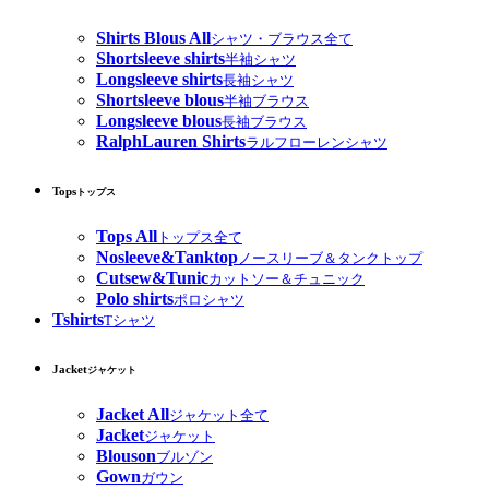
Shirts Blous All
シャツ・ブラウス全て
Shortsleeve shirts
半袖シャツ
Longsleeve shirts
長袖シャツ
Shortsleeve blous
半袖ブラウス
Longsleeve blous
長袖ブラウス
RalphLauren Shirts
ラルフローレンシャツ
Tops
トップス
Tops All
トップス全て
Nosleeve&Tanktop
ノースリーブ＆タンクトップ
Cutsew&Tunic
カットソー＆チュニック
Polo shirts
ポロシャツ
Tshirts
Tシャツ
Jacket
ジャケット
Jacket All
ジャケット全て
Jacket
ジャケット
Blouson
ブルゾン
Gown
ガウン