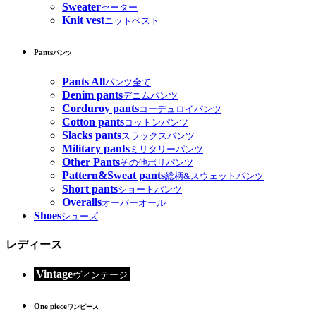
Sweater
セーター
Knit vest
ニットベスト
Pants
パンツ
Pants All
パンツ全て
Denim pants
デニムパンツ
Corduroy pants
コーデュロイパンツ
Cotton pants
コットンパンツ
Slacks pants
スラックスパンツ
Military pants
ミリタリーパンツ
Other Pants
その他ポリパンツ
Pattern&Sweat pants
総柄&スウェットパンツ
Short pants
ショートパンツ
Overalls
オーバーオール
Shoes
シューズ
レディース
Vintage
ヴィンテージ
One piece
ワンピース