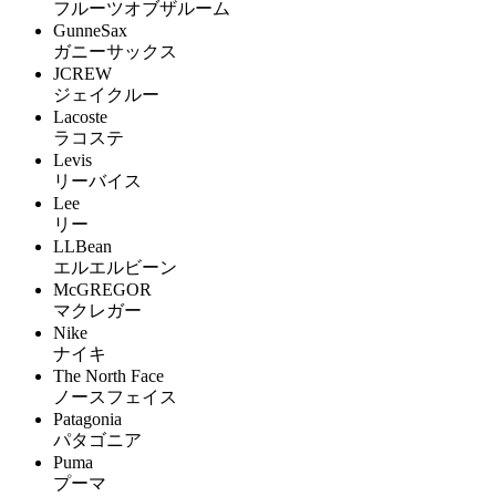
フルーツオブザルーム
GunneSax
ガニーサックス
JCREW
ジェイクルー
Lacoste
ラコステ
Levis
リーバイス
Lee
リー
LLBean
エルエルビーン
McGREGOR
マクレガー
Nike
ナイキ
The North Face
ノースフェイス
Patagonia
パタゴニア
Puma
プーマ