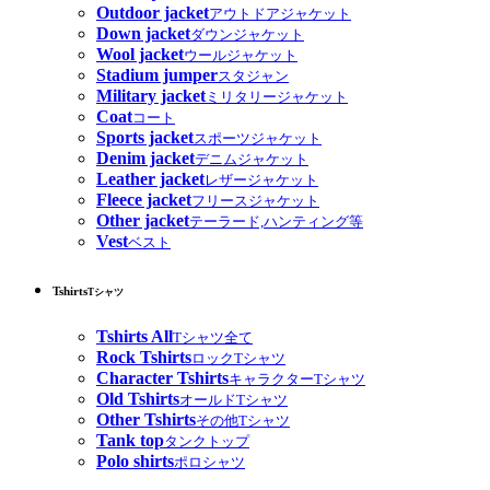
Outdoor jacket
アウトドアジャケット
Down jacket
ダウンジャケット
Wool jacket
ウールジャケット
Stadium jumper
スタジャン
Military jacket
ミリタリージャケット
Coat
コート
Sports jacket
スポーツジャケット
Denim jacket
デニムジャケット
Leather jacket
レザージャケット
Fleece jacket
フリースジャケット
Other jacket
テーラード,ハンティング等
Vest
ベスト
Tshirts
Tシャツ
Tshirts All
Tシャツ全て
Rock Tshirts
ロックTシャツ
Character Tshirts
キャラクターTシャツ
Old Tshirts
オールドTシャツ
Other Tshirts
その他Tシャツ
Tank top
タンクトップ
Polo shirts
ポロシャツ