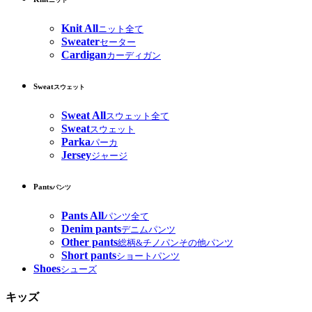
ニット
Knit All
ニット全て
Sweater
セーター
Cardigan
カーディガン
Sweat
スウェット
Sweat All
スウェット全て
Sweat
スウェット
Parka
パーカ
Jersey
ジャージ
Pants
パンツ
Pants All
パンツ全て
Denim pants
デニムパンツ
Other pants
総柄&チノパンその他パンツ
Short pants
ショートパンツ
Shoes
シューズ
キッズ