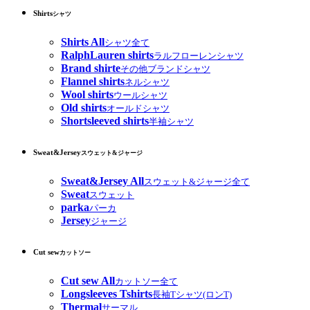
Shirts
シャツ
Shirts All
シャツ全て
RalphLauren shirts
ラルフローレンシャツ
Brand shirte
その他ブランドシャツ
Flannel shirts
ネルシャツ
Wool shirts
ウールシャツ
Old shirts
オールドシャツ
Shortsleeved shirts
半袖シャツ
Sweat&Jersey
スウェット&ジャージ
Sweat&Jersey All
スウェット&ジャージ全て
Sweat
スウェット
parka
パーカ
Jersey
ジャージ
Cut sew
カットソー
Cut sew All
カットソー全て
Longsleeves Tshirts
長袖Tシャツ(ロンT)
Thermal
サーマル