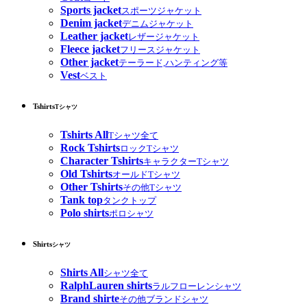
Sports jacket
スポーツジャケット
Denim jacket
デニムジャケット
Leather jacket
レザージャケット
Fleece jacket
フリースジャケット
Other jacket
テーラード,ハンティング等
Vest
ベスト
Tshirts
Tシャツ
Tshirts All
Tシャツ全て
Rock Tshirts
ロックTシャツ
Character Tshirts
キャラクターTシャツ
Old Tshirts
オールドTシャツ
Other Tshirts
その他Tシャツ
Tank top
タンクトップ
Polo shirts
ポロシャツ
Shirts
シャツ
Shirts All
シャツ全て
RalphLauren shirts
ラルフローレンシャツ
Brand shirte
その他ブランドシャツ