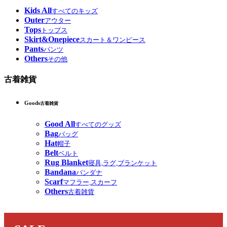
Kids All
すべてのキッズ
Outer
アウター
Tops
トップス
Skirt&Onepiece
スカート＆ワンピース
Pants
パンツ
Others
その他
古着雑貨
Goods
古着雑貨
Good All
すべてのグッズ
Bag
バッグ
Hat
帽子
Belt
ベルト
Rug Blanket
寝具,ラグ,ブランケット
Bandana
バンダナ
Scarf
マフラー,スカーフ
Others
古着雑貨