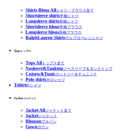
Shirts Blous All
シャツ・ブラウス全て
Shortsleeve shirts
半袖シャツ
Longsleeve shirts
長袖シャツ
Shortsleeve blous
半袖ブラウス
Longsleeve blous
長袖ブラウス
RalphLauren Shirts
ラルフローレンシャツ
Tops
トップス
Tops All
トップス全て
Nosleeve&Tanktop
ノースリーブ＆タンクトップ
Cutsew&Tunic
カットソー＆チュニック
Polo shirts
ポロシャツ
Tshirts
Tシャツ
Jacket
ジャケット
Jacket All
ジャケット全て
Jacket
ジャケット
Blouson
ブルゾン
Gown
ガウン