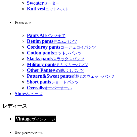
Sweater
セーター
Knit vest
ニットベスト
Pants
パンツ
Pants All
パンツ全て
Denim pants
デニムパンツ
Corduroy pants
コーデュロイパンツ
Cotton pants
コットンパンツ
Slacks pants
スラックスパンツ
Military pants
ミリタリーパンツ
Other Pants
その他ポリパンツ
Pattern&Sweat pants
総柄&スウェットパンツ
Short pants
ショートパンツ
Overalls
オーバーオール
Shoes
シューズ
レディース
Vintage
ヴィンテージ
One piece
ワンピース