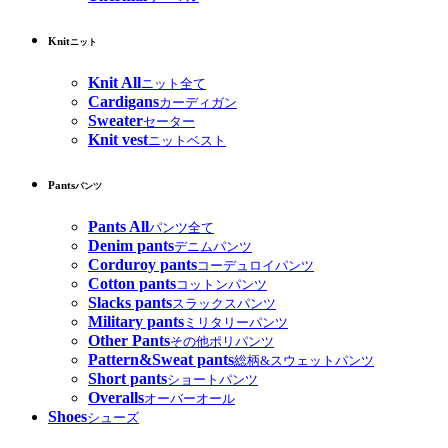
Knit
ニット
Knit All
ニット全て
Cardigans
カーディガン
Sweater
セーター
Knit vest
ニットベスト
Pants
パンツ
Pants All
パンツ全て
Denim pants
デニムパンツ
Corduroy pants
コーデュロイパンツ
Cotton pants
コットンパンツ
Slacks pants
スラックスパンツ
Military pants
ミリタリーパンツ
Other Pants
その他ポリパンツ
Pattern&Sweat pants
総柄&スウェットパンツ
Short pants
ショートパンツ
Overalls
オーバーオール
Shoes
シューズ