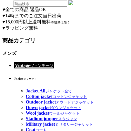
♥
全ての商品 返品OK
♥
14時までのご注文当日出荷
♥
15,000円以上送料無料
※離島は除く
♥
ラッピング無料
商品カテゴリ
メンズ
Vintage
ヴィンテージ
Jacket
ジャケット
Jacket All
ジャケット全て
Cotton jacket
コットンジャケット
Outdoor jacket
アウトドアジャケット
Down jacket
ダウンジャケット
Wool jacket
ウールジャケット
Stadium jumper
スタジャン
Military jacket
ミリタリージャケット
Coat
コート