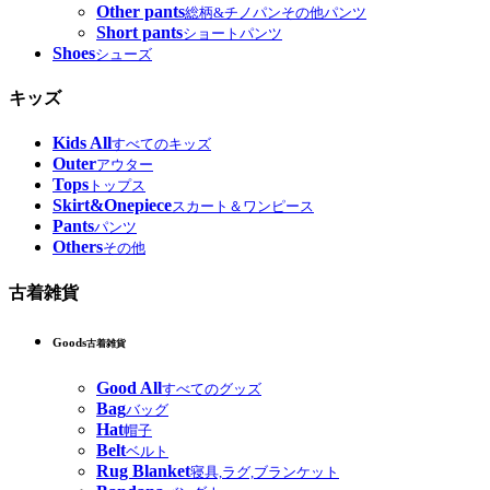
Other pants
総柄&チノパンその他パンツ
Short pants
ショートパンツ
Shoes
シューズ
キッズ
Kids All
すべてのキッズ
Outer
アウター
Tops
トップス
Skirt&Onepiece
スカート＆ワンピース
Pants
パンツ
Others
その他
古着雑貨
Goods
古着雑貨
Good All
すべてのグッズ
Bag
バッグ
Hat
帽子
Belt
ベルト
Rug Blanket
寝具,ラグ,ブランケット