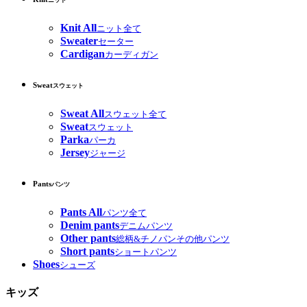
ニット
Knit All
ニット全て
Sweater
セーター
Cardigan
カーディガン
Sweat
スウェット
Sweat All
スウェット全て
Sweat
スウェット
Parka
パーカ
Jersey
ジャージ
Pants
パンツ
Pants All
パンツ全て
Denim pants
デニムパンツ
Other pants
総柄&チノパンその他パンツ
Short pants
ショートパンツ
Shoes
シューズ
キッズ