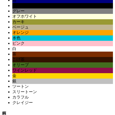
紺
黒
グレー
オフホワイト
カーキ
ベージュ
オレンジ
水色
ピンク
白
茶
こげ茶
オリーブ
ワインレッド
金
銀
ツートン
スリートーン
カラフル
クレイジー
柄