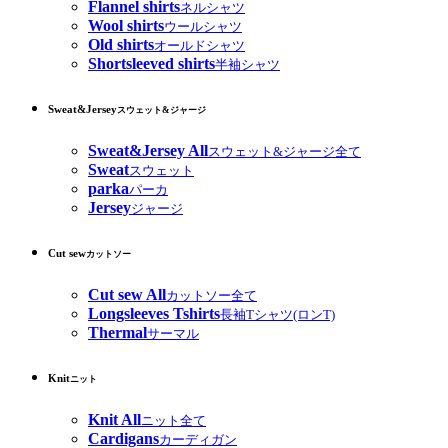
Flannel shirts
ネルシャツ
Wool shirts
ウールシャツ
Old shirts
オールドシャツ
Shortsleeved shirts
半袖シャツ
Sweat&Jersey
スウェット&ジャージ
Sweat&Jersey All
スウェット&ジャージ全て
Sweat
スウェット
parka
パーカ
Jersey
ジャージ
Cut sew
カットソー
Cut sew All
カットソー全て
Longsleeves Tshirts
長袖Tシャツ(ロンT)
Thermal
サーマル
Knit
ニット
Knit All
ニット全て
Cardigans
カーディガン