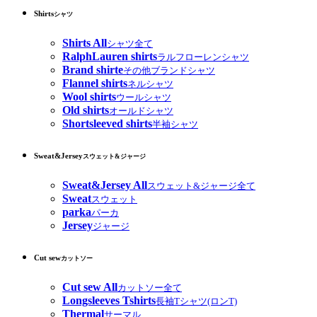
Shirts
シャツ
Shirts All
シャツ全て
RalphLauren shirts
ラルフローレンシャツ
Brand shirte
その他ブランドシャツ
Flannel shirts
ネルシャツ
Wool shirts
ウールシャツ
Old shirts
オールドシャツ
Shortsleeved shirts
半袖シャツ
Sweat&Jersey
スウェット&ジャージ
Sweat&Jersey All
スウェット&ジャージ全て
Sweat
スウェット
parka
パーカ
Jersey
ジャージ
Cut sew
カットソー
Cut sew All
カットソー全て
Longsleeves Tshirts
長袖Tシャツ(ロンT)
Thermal
サーマル