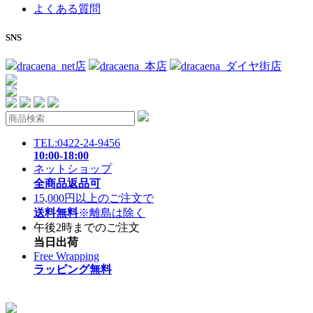
よくある質問
SNS
dracaena_net店
dracaena_本店
dracaena_ダイヤ街店
TEL:0422-24-9456
10:00-18:00
ネットショップ
全商品返品可
15,000円以上のご注文で
送料無料
※離島は除く
午後2時までのご注文
当日出荷
Free Wrapping
ラッピング無料