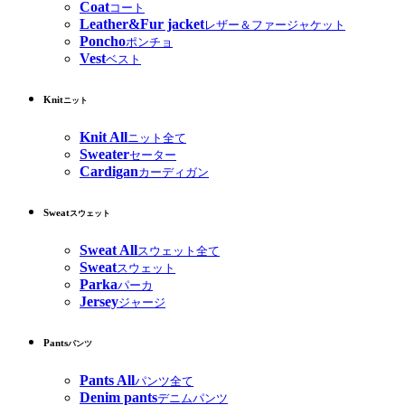
Coat
コート
Leather&Fur jacket
レザー＆ファージャケット
Poncho
ポンチョ
Vest
ベスト
Knit
ニット
Knit All
ニット全て
Sweater
セーター
Cardigan
カーディガン
Sweat
スウェット
Sweat All
スウェット全て
Sweat
スウェット
Parka
パーカ
Jersey
ジャージ
Pants
パンツ
Pants All
パンツ全て
Denim pants
デニムパンツ