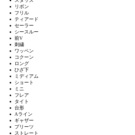
スタッズ
リボン
フリル
ティアード
セーラー
シースルー
前V
刺繍
ワッペン
コクーン
ロング
ひざ下
ミディアム
ショート
ミニ
フレア
タイト
台形
Aライン
ギャザー
プリーツ
ストレート