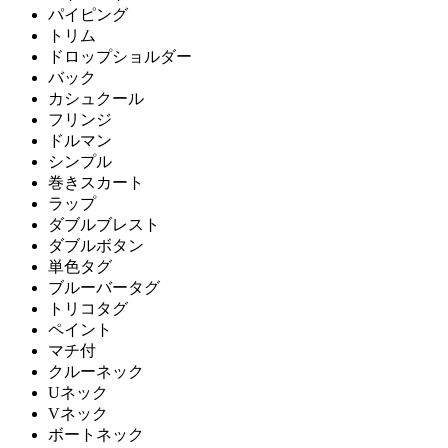
パイピング
トリム
ドロップショルダー
バック
カシュクール
フリンジ
ドルマン
シンプル
巻きスカート
ラップ
ダブルブレスト
ダブルボタン
単色タグ
ブルーバータグ
トリコタグ
ペイント
マチ付
クルーネック
Uネック
Vネック
ボートネック