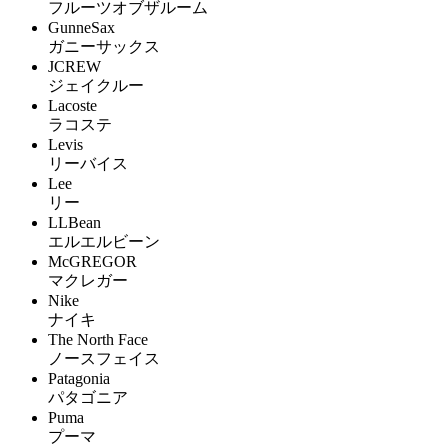
フルーツオブザルーム
GunneSax
ガニーサックス
JCREW
ジェイクルー
Lacoste
ラコステ
Levis
リーバイス
Lee
リー
LLBean
エルエルビーン
McGREGOR
マクレガー
Nike
ナイキ
The North Face
ノースフェイス
Patagonia
パタゴニア
Puma
プーマ