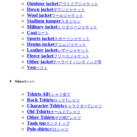
Outdoor jacket
アウトドアジャケット
Down jacket
ダウンジャケット
Wool jacket
ウールジャケット
Stadium jumper
スタジャン
Military jacket
ミリタリージャケット
Coat
コート
Sports jacket
スポーツジャケット
Denim jacket
デニムジャケット
Leather jacket
レザージャケット
Fleece jacket
フリースジャケット
Other jacket
テーラード,ハンティング等
Vest
ベスト
Tshirts
Tシャツ
Tshirts All
Tシャツ全て
Rock Tshirts
ロックTシャツ
Character Tshirts
キャラクターTシャツ
Old Tshirts
オールドTシャツ
Other Tshirts
その他Tシャツ
Tank top
タンクトップ
Polo shirts
ポロシャツ