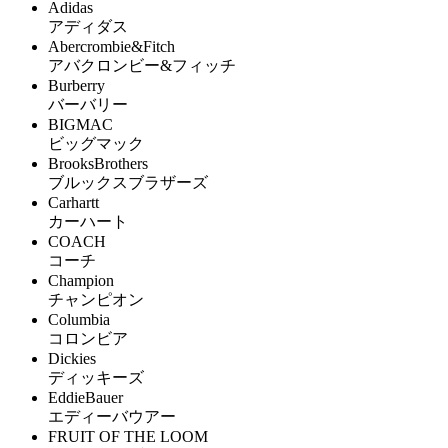
Adidas
アディダス
Abercrombie&Fitch
アバクロンビー&フィッチ
Burberry
バーバリー
BIGMAC
ビッグマック
BrooksBrothers
ブルックスブラザーズ
Carhartt
カーハート
COACH
コーチ
Champion
チャンピオン
Columbia
コロンビア
Dickies
ディッキーズ
EddieBauer
エディーバウアー
FRUIT OF THE LOOM