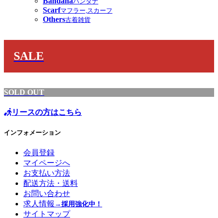
Bandana
バンダナ
Scarf
マフラー,スカーフ
Others
古着雑貨
SALE
SOLD OUT
リースの方はこちら
インフォメーション
会員登録
マイページへ
お支払い方法
配送方法・送料
お問い合わせ
求人情報
→採用強化中！
サイトマップ