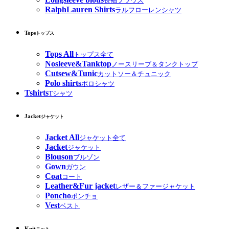
長袖ブラウス
RalphLauren Shirts
ラルフローレンシャツ
Tops
トップス
Tops All
トップス全て
Nosleeve&Tanktop
ノースリーブ＆タンクトップ
Cutsew&Tunic
カットソー＆チュニック
Polo shirts
ポロシャツ
Tshirts
Tシャツ
Jacket
ジャケット
Jacket All
ジャケット全て
Jacket
ジャケット
Blouson
ブルゾン
Gown
ガウン
Coat
コート
Leather&Fur jacket
レザー＆ファージャケット
Poncho
ポンチョ
Vest
ベスト
Knit