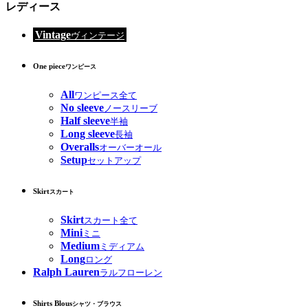
レディース
Vintage
ヴィンテージ
One piece
ワンピース
All
ワンピース全て
No sleeve
ノースリーブ
Half sleeve
半袖
Long sleeve
長袖
Overalls
オーバーオール
Setup
セットアップ
Skirt
スカート
Skirt
スカート全て
Mini
ミニ
Medium
ミディアム
Long
ロング
Ralph Lauren
ラルフローレン
Shirts Blous
シャツ・ブラウス