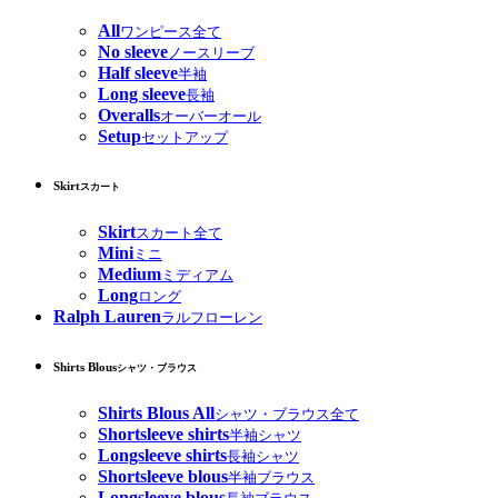
All
ワンピース全て
No sleeve
ノースリーブ
Half sleeve
半袖
Long sleeve
長袖
Overalls
オーバーオール
Setup
セットアップ
Skirt
スカート
Skirt
スカート全て
Mini
ミニ
Medium
ミディアム
Long
ロング
Ralph Lauren
ラルフローレン
Shirts Blous
シャツ・ブラウス
Shirts Blous All
シャツ・ブラウス全て
Shortsleeve shirts
半袖シャツ
Longsleeve shirts
長袖シャツ
Shortsleeve blous
半袖ブラウス
Longsleeve blous