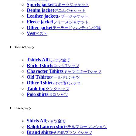
Sports jacket
スポーツジャケット
Denim jacket
デニムジャケット
Leather jacket
レザージャケット
Fleece jacket
フリースジャケット
Other jacket
テーラード,ハンティング等
Vest
ベスト
Tshirts
Tシャツ
Tshirts All
Tシャツ全て
Rock Tshirts
ロックTシャツ
Character Tshirts
キャラクターTシャツ
Old Tshirts
オールドTシャツ
Other Tshirts
その他Tシャツ
Tank top
タンクトップ
Polo shirts
ポロシャツ
Shirts
シャツ
Shirts All
シャツ全て
RalphLauren shirts
ラルフローレンシャツ
Brand shirte
その他ブランドシャツ