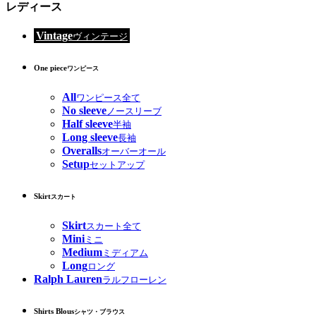
レディース
Vintage
ヴィンテージ
One piece
ワンピース
All
ワンピース全て
No sleeve
ノースリーブ
Half sleeve
半袖
Long sleeve
長袖
Overalls
オーバーオール
Setup
セットアップ
Skirt
スカート
Skirt
スカート全て
Mini
ミニ
Medium
ミディアム
Long
ロング
Ralph Lauren
ラルフローレン
Shirts Blous
シャツ・ブラウス