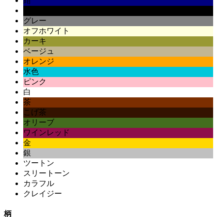
紺
黒
グレー
オフホワイト
カーキ
ベージュ
オレンジ
水色
ピンク
白
茶
こげ茶
オリーブ
ワインレッド
金
銀
ツートン
スリートーン
カラフル
クレイジー
柄