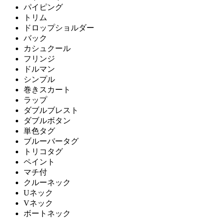
パイピング
トリム
ドロップショルダー
バック
カシュクール
フリンジ
ドルマン
シンプル
巻きスカート
ラップ
ダブルブレスト
ダブルボタン
単色タグ
ブルーバータグ
トリコタグ
ペイント
マチ付
クルーネック
Uネック
Vネック
ボートネック