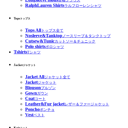
長袖ブラウス
RalphLauren Shirts
ラルフローレンシャツ
Tops
トップス
Tops All
トップス全て
Nosleeve&Tanktop
ノースリーブ＆タンクトップ
Cutsew&Tunic
カットソー＆チュニック
Polo shirts
ポロシャツ
Tshirts
Tシャツ
Jacket
ジャケット
Jacket All
ジャケット全て
Jacket
ジャケット
Blouson
ブルゾン
Gown
ガウン
Coat
コート
Leather&Fur jacket
レザー＆ファージャケット
Poncho
ポンチョ
Vest
ベスト
Knit