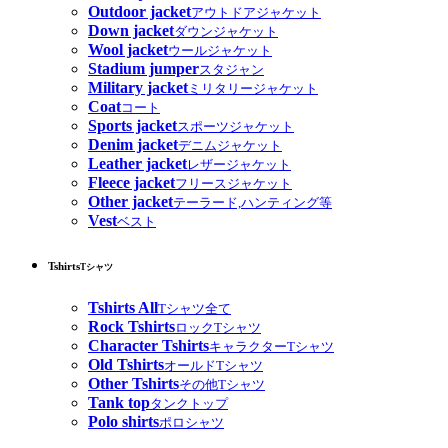
Outdoor jacket
アウトドアジャケット
Down jacket
ダウンジャケット
Wool jacket
ウールジャケット
Stadium jumper
スタジャン
Military jacket
ミリタリージャケット
Coat
コート
Sports jacket
スポーツジャケット
Denim jacket
デニムジャケット
Leather jacket
レザージャケット
Fleece jacket
フリースジャケット
Other jacket
テーラード,ハンティング等
Vest
ベスト
Tshirts
Tシャツ
Tshirts All
Tシャツ全て
Rock Tshirts
ロックTシャツ
Character Tshirts
キャラクターTシャツ
Old Tshirts
オールドTシャツ
Other Tshirts
その他Tシャツ
Tank top
タンクトップ
Polo shirts
ポロシャツ