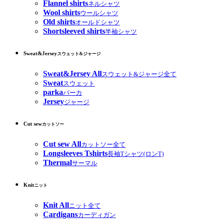
Flannel shirts
ネルシャツ
Wool shirts
ウールシャツ
Old shirts
オールドシャツ
Shortsleeved shirts
半袖シャツ
Sweat&Jersey
スウェット&ジャージ
Sweat&Jersey All
スウェット&ジャージ全て
Sweat
スウェット
parka
パーカ
Jersey
ジャージ
Cut sew
カットソー
Cut sew All
カットソー全て
Longsleeves Tshirts
長袖Tシャツ(ロンT)
Thermal
サーマル
Knit
ニット
Knit All
ニット全て
Cardigans
カーディガン