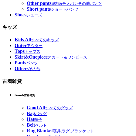
Other pants
総柄&チノパンその他パンツ
Short pants
ショートパンツ
Shoes
シューズ
キッズ
Kids All
すべてのキッズ
Outer
アウター
Tops
トップス
Skirt&Onepiece
スカート＆ワンピース
Pants
パンツ
Others
その他
古着雑貨
Goods
古着雑貨
Good All
すべてのグッズ
Bag
バッグ
Hat
帽子
Belt
ベルト
Rug Blanket
寝具,ラグ,ブランケット