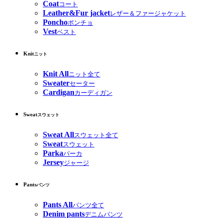
Coat
コート
Leather&Fur jacket
レザー＆ファージャケット
Poncho
ポンチョ
Vest
ベスト
Knit
ニット
Knit All
ニット全て
Sweater
セーター
Cardigan
カーディガン
Sweat
スウェット
Sweat All
スウェット全て
Sweat
スウェット
Parka
パーカ
Jersey
ジャージ
Pants
パンツ
Pants All
パンツ全て
Denim pants
デニムパンツ