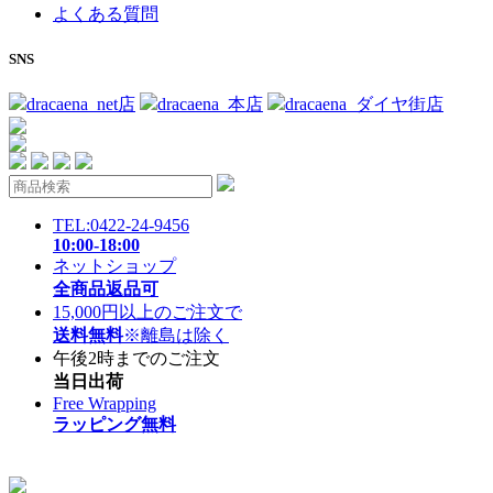
よくある質問
SNS
dracaena_net店
dracaena_本店
dracaena_ダイヤ街店
TEL:0422-24-9456
10:00-18:00
ネットショップ
全商品返品可
15,000円以上のご注文で
送料無料
※離島は除く
午後2時までのご注文
当日出荷
Free Wrapping
ラッピング無料