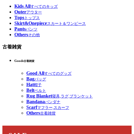
Kids All
すべてのキッズ
Outer
アウター
Tops
トップス
Skirt&Onepiece
スカート＆ワンピース
Pants
パンツ
Others
その他
古着雑貨
Goods
古着雑貨
Good All
すべてのグッズ
Bag
バッグ
Hat
帽子
Belt
ベルト
Rug Blanket
寝具,ラグ,ブランケット
Bandana
バンダナ
Scarf
マフラー,スカーフ
Others
古着雑貨