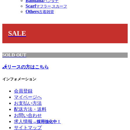
Bandana
バンダナ
Scarf
マフラー,スカーフ
Others
古着雑貨
SALE
SOLD OUT
リースの方はこちら
インフォメーション
会員登録
マイページへ
お支払い方法
配送方法・送料
お問い合わせ
求人情報
→採用強化中！
サイトマップ