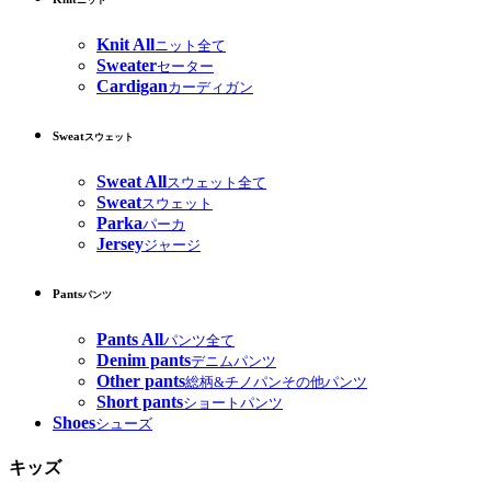
ニット
Knit All
ニット全て
Sweater
セーター
Cardigan
カーディガン
Sweat
スウェット
Sweat All
スウェット全て
Sweat
スウェット
Parka
パーカ
Jersey
ジャージ
Pants
パンツ
Pants All
パンツ全て
Denim pants
デニムパンツ
Other pants
総柄&チノパンその他パンツ
Short pants
ショートパンツ
Shoes
シューズ
キッズ