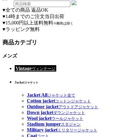
♥
全ての商品 返品OK
♥
14時までのご注文当日出荷
♥
15,000円以上送料無料
※離島は除く
♥
ラッピング無料
商品カテゴリ
メンズ
Vintage
ヴィンテージ
Jacket
ジャケット
Jacket All
ジャケット全て
Cotton jacket
コットンジャケット
Outdoor jacket
アウトドアジャケット
Down jacket
ダウンジャケット
Wool jacket
ウールジャケット
Stadium jumper
スタジャン
Military jacket
ミリタリージャケット
Coat
コート