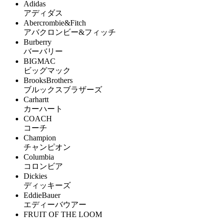
Adidas
アディダス
Abercrombie&Fitch
アバクロンビー&フィッチ
Burberry
バーバリー
BIGMAC
ビッグマック
BrooksBrothers
ブルックスブラザーズ
Carhartt
カーハート
COACH
コーチ
Champion
チャンピオン
Columbia
コロンビア
Dickies
ディッキーズ
EddieBauer
エディーバウアー
FRUIT OF THE LOOM