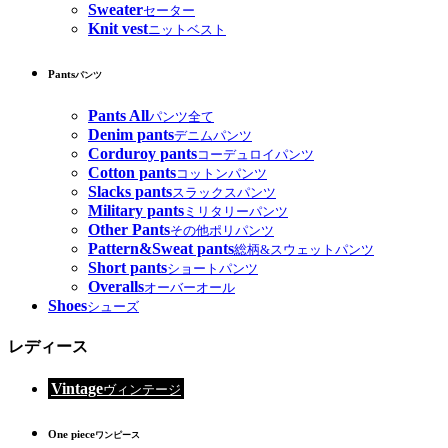
Sweater
セーター
Knit vest
ニットベスト
Pants
パンツ
Pants All
パンツ全て
Denim pants
デニムパンツ
Corduroy pants
コーデュロイパンツ
Cotton pants
コットンパンツ
Slacks pants
スラックスパンツ
Military pants
ミリタリーパンツ
Other Pants
その他ポリパンツ
Pattern&Sweat pants
総柄&スウェットパンツ
Short pants
ショートパンツ
Overalls
オーバーオール
Shoes
シューズ
レディース
Vintage
ヴィンテージ
One piece
ワンピース