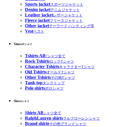
Sports jacket
スポーツジャケット
Denim jacket
デニムジャケット
Leather jacket
レザージャケット
Fleece jacket
フリースジャケット
Other jacket
テーラード,ハンティング等
Vest
ベスト
Tshirts
Tシャツ
Tshirts All
Tシャツ全て
Rock Tshirts
ロックTシャツ
Character Tshirts
キャラクターTシャツ
Old Tshirts
オールドTシャツ
Other Tshirts
その他Tシャツ
Tank top
タンクトップ
Polo shirts
ポロシャツ
Shirts
シャツ
Shirts All
シャツ全て
RalphLauren shirts
ラルフローレンシャツ
Brand shirte
その他ブランドシャツ