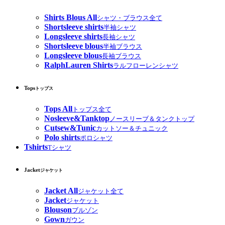
Shirts Blous All
シャツ・ブラウス全て
Shortsleeve shirts
半袖シャツ
Longsleeve shirts
長袖シャツ
Shortsleeve blous
半袖ブラウス
Longsleeve blous
長袖ブラウス
RalphLauren Shirts
ラルフローレンシャツ
Tops
トップス
Tops All
トップス全て
Nosleeve&Tanktop
ノースリーブ＆タンクトップ
Cutsew&Tunic
カットソー＆チュニック
Polo shirts
ポロシャツ
Tshirts
Tシャツ
Jacket
ジャケット
Jacket All
ジャケット全て
Jacket
ジャケット
Blouson
ブルゾン
Gown
ガウン