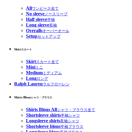
All
ワンピース全て
No sleeve
ノースリーブ
Half sleeve
半袖
Long sleeve
長袖
Overalls
オーバーオール
Setup
セットアップ
Skirt
スカート
Skirt
スカート全て
Mini
ミニ
Medium
ミディアム
Long
ロング
Ralph Lauren
ラルフローレン
Shirts Blous
シャツ・ブラウス
Shirts Blous All
シャツ・ブラウス全て
Shortsleeve shirts
半袖シャツ
Longsleeve shirts
長袖シャツ
Shortsleeve blous
半袖ブラウス
Longsleeve blous