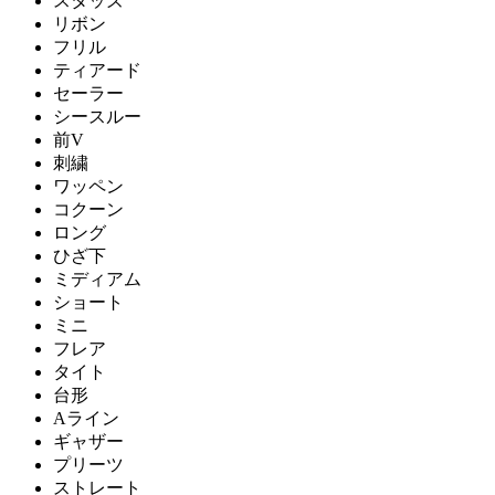
スタッズ
リボン
フリル
ティアード
セーラー
シースルー
前V
刺繍
ワッペン
コクーン
ロング
ひざ下
ミディアム
ショート
ミニ
フレア
タイト
台形
Aライン
ギャザー
プリーツ
ストレート