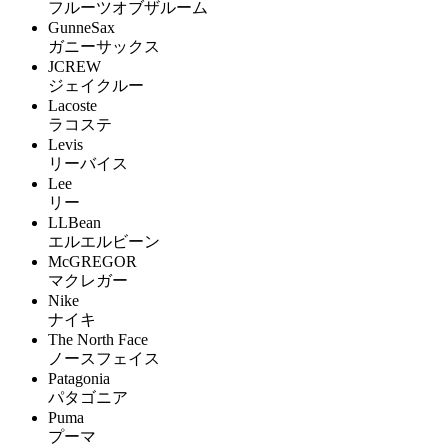
フルーツオブザルーム
GunneSax
ガニーサックス
JCREW
ジェイクルー
Lacoste
ラコステ
Levis
リーバイス
Lee
リー
LLBean
エルエルビーン
McGREGOR
マクレガー
Nike
ナイキ
The North Face
ノースフェイス
Patagonia
パタゴニア
Puma
プーマ