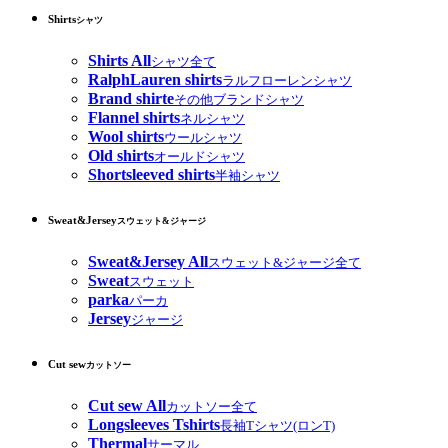
Shirts
シャツ
Shirts All
シャツ全て
RalphLauren shirts
ラルフローレンシャツ
Brand shirte
その他ブランドシャツ
Flannel shirts
ネルシャツ
Wool shirts
ウールシャツ
Old shirts
オールドシャツ
Shortsleeved shirts
半袖シャツ
Sweat&Jersey
スウェット&ジャージ
Sweat&Jersey All
スウェット&ジャージ全て
Sweat
スウェット
parka
パーカ
Jersey
ジャージ
Cut sew
カットソー
Cut sew All
カットソー全て
Longsleeves Tshirts
長袖Tシャツ(ロンT)
Thermal
サーマル