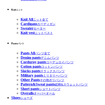
Knit
ニット
Knit All
ニット全て
Cardigans
カーディガン
Sweater
セーター
Knit vest
ニットベスト
Pants
パンツ
Pants All
パンツ全て
Denim pants
デニムパンツ
Corduroy pants
コーデュロイパンツ
Cotton pants
コットンパンツ
Slacks pants
スラックスパンツ
Military pants
ミリタリーパンツ
Other Pants
その他ポリパンツ
Pattern&Sweat pants
総柄&スウェットパンツ
Short pants
ショートパンツ
Overalls
オーバーオール
Shoes
シューズ