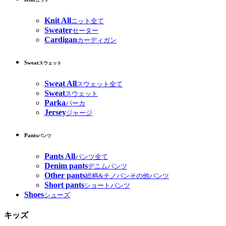
ニット
Knit All
ニット全て
Sweater
セーター
Cardigan
カーディガン
Sweat
スウェット
Sweat All
スウェット全て
Sweat
スウェット
Parka
パーカ
Jersey
ジャージ
Pants
パンツ
Pants All
パンツ全て
Denim pants
デニムパンツ
Other pants
総柄&チノパンその他パンツ
Short pants
ショートパンツ
Shoes
シューズ
キッズ