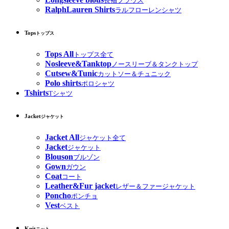
長袖ブラウス
RalphLauren Shirts
ラルフローレンシャツ
Tops
トップス
Tops All
トップス全て
Nosleeve&Tanktop
ノースリーブ＆タンクトップ
Cutsew&Tunic
カットソー＆チュニック
Polo shirts
ポロシャツ
Tshirts
Tシャツ
Jacket
ジャケット
Jacket All
ジャケット全て
Jacket
ジャケット
Blouson
ブルゾン
Gown
ガウン
Coat
コート
Leather&Fur jacket
レザー＆ファージャケット
Poncho
ポンチョ
Vest
ベスト
Knit