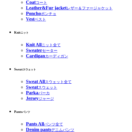
Coat
コート
Leather&Fur jacket
レザー＆ファージャケット
Poncho
ポンチョ
Vest
ベスト
Knit
ニット
Knit All
ニット全て
Sweater
セーター
Cardigan
カーディガン
Sweat
スウェット
Sweat All
スウェット全て
Sweat
スウェット
Parka
パーカ
Jersey
ジャージ
Pants
パンツ
Pants All
パンツ全て
Denim pants
デニムパンツ