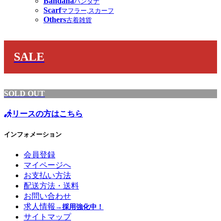
Bandana
バンダナ
Scarf
マフラー,スカーフ
Others
古着雑貨
SALE
SOLD OUT
リースの方はこちら
インフォメーション
会員登録
マイページへ
お支払い方法
配送方法・送料
お問い合わせ
求人情報
→採用強化中！
サイトマップ