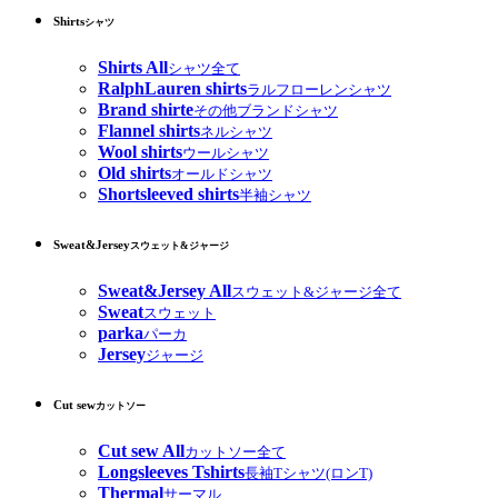
Shirts
シャツ
Shirts All
シャツ全て
RalphLauren shirts
ラルフローレンシャツ
Brand shirte
その他ブランドシャツ
Flannel shirts
ネルシャツ
Wool shirts
ウールシャツ
Old shirts
オールドシャツ
Shortsleeved shirts
半袖シャツ
Sweat&Jersey
スウェット&ジャージ
Sweat&Jersey All
スウェット&ジャージ全て
Sweat
スウェット
parka
パーカ
Jersey
ジャージ
Cut sew
カットソー
Cut sew All
カットソー全て
Longsleeves Tshirts
長袖Tシャツ(ロンT)
Thermal
サーマル