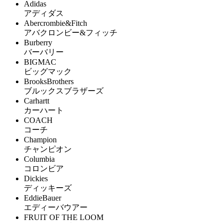
Adidas
アディダス
Abercrombie&Fitch
アバクロンビー&フィッチ
Burberry
バーバリー
BIGMAC
ビッグマック
BrooksBrothers
ブルックスブラザーズ
Carhartt
カーハート
COACH
コーチ
Champion
チャンピオン
Columbia
コロンビア
Dickies
ディッキーズ
EddieBauer
エディーバウアー
FRUIT OF THE LOOM