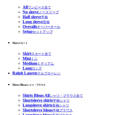
All
ワンピース全て
No sleeve
ノースリーブ
Half sleeve
半袖
Long sleeve
長袖
Overalls
オーバーオール
Setup
セットアップ
Skirt
スカート
Skirt
スカート全て
Mini
ミニ
Medium
ミディアム
Long
ロング
Ralph Lauren
ラルフローレン
Shirts Blous
シャツ・ブラウス
Shirts Blous All
シャツ・ブラウス全て
Shortsleeve shirts
半袖シャツ
Longsleeve shirts
長袖シャツ
Shortsleeve blous
半袖ブラウス
Longsleeve blous