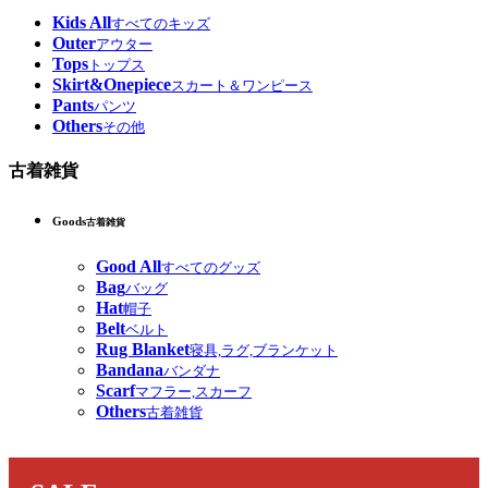
Kids All
すべてのキッズ
Outer
アウター
Tops
トップス
Skirt&Onepiece
スカート＆ワンピース
Pants
パンツ
Others
その他
古着雑貨
Goods
古着雑貨
Good All
すべてのグッズ
Bag
バッグ
Hat
帽子
Belt
ベルト
Rug Blanket
寝具,ラグ,ブランケット
Bandana
バンダナ
Scarf
マフラー,スカーフ
Others
古着雑貨