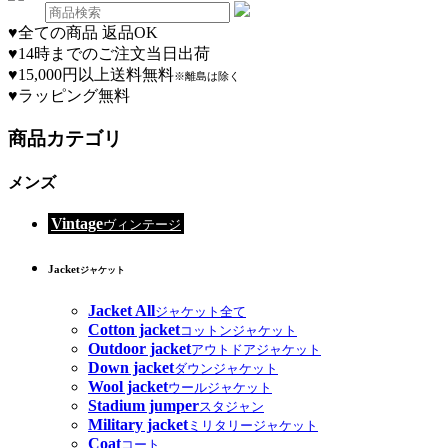
♥
全ての商品 返品OK
♥
14時までのご注文当日出荷
♥
15,000円以上送料無料
※離島は除く
♥
ラッピング無料
商品カテゴリ
メンズ
Vintage
ヴィンテージ
Jacket
ジャケット
Jacket All
ジャケット全て
Cotton jacket
コットンジャケット
Outdoor jacket
アウトドアジャケット
Down jacket
ダウンジャケット
Wool jacket
ウールジャケット
Stadium jumper
スタジャン
Military jacket
ミリタリージャケット
Coat
コート