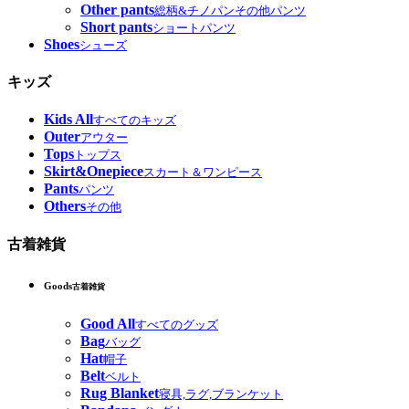
Other pants
総柄&チノパンその他パンツ
Short pants
ショートパンツ
Shoes
シューズ
キッズ
Kids All
すべてのキッズ
Outer
アウター
Tops
トップス
Skirt&Onepiece
スカート＆ワンピース
Pants
パンツ
Others
その他
古着雑貨
Goods
古着雑貨
Good All
すべてのグッズ
Bag
バッグ
Hat
帽子
Belt
ベルト
Rug Blanket
寝具,ラグ,ブランケット