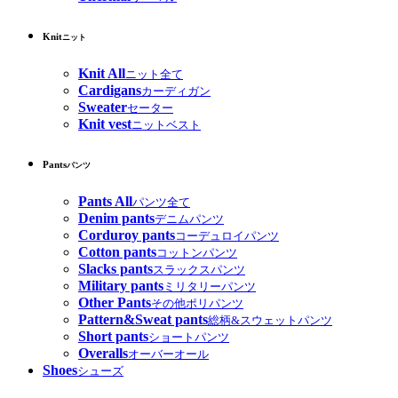
Knit
ニット
Knit All
ニット全て
Cardigans
カーディガン
Sweater
セーター
Knit vest
ニットベスト
Pants
パンツ
Pants All
パンツ全て
Denim pants
デニムパンツ
Corduroy pants
コーデュロイパンツ
Cotton pants
コットンパンツ
Slacks pants
スラックスパンツ
Military pants
ミリタリーパンツ
Other Pants
その他ポリパンツ
Pattern&Sweat pants
総柄&スウェットパンツ
Short pants
ショートパンツ
Overalls
オーバーオール
Shoes
シューズ