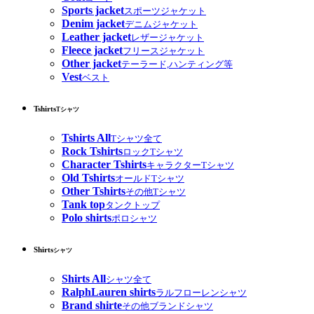
Sports jacket
スポーツジャケット
Denim jacket
デニムジャケット
Leather jacket
レザージャケット
Fleece jacket
フリースジャケット
Other jacket
テーラード,ハンティング等
Vest
ベスト
Tshirts
Tシャツ
Tshirts All
Tシャツ全て
Rock Tshirts
ロックTシャツ
Character Tshirts
キャラクターTシャツ
Old Tshirts
オールドTシャツ
Other Tshirts
その他Tシャツ
Tank top
タンクトップ
Polo shirts
ポロシャツ
Shirts
シャツ
Shirts All
シャツ全て
RalphLauren shirts
ラルフローレンシャツ
Brand shirte
その他ブランドシャツ