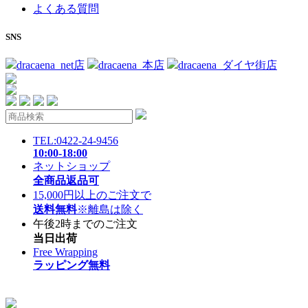
よくある質問
SNS
dracaena_net店
dracaena_本店
dracaena_ダイヤ街店
TEL:0422-24-9456
10:00-18:00
ネットショップ
全商品返品可
15,000円以上のご注文で
送料無料
※離島は除く
午後2時までのご注文
当日出荷
Free Wrapping
ラッピング無料