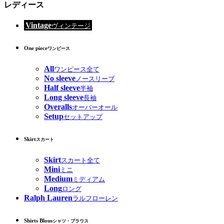
レディース
Vintage
ヴィンテージ
One piece
ワンピース
All
ワンピース全て
No sleeve
ノースリーブ
Half sleeve
半袖
Long sleeve
長袖
Overalls
オーバーオール
Setup
セットアップ
Skirt
スカート
Skirt
スカート全て
Mini
ミニ
Medium
ミディアム
Long
ロング
Ralph Lauren
ラルフローレン
Shirts Blous
シャツ・ブラウス