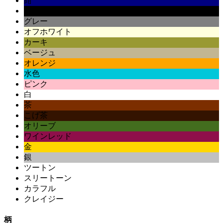
紺
黒
グレー
オフホワイト
カーキ
ベージュ
オレンジ
水色
ピンク
白
茶
こげ茶
オリーブ
ワインレッド
金
銀
ツートン
スリートーン
カラフル
クレイジー
柄