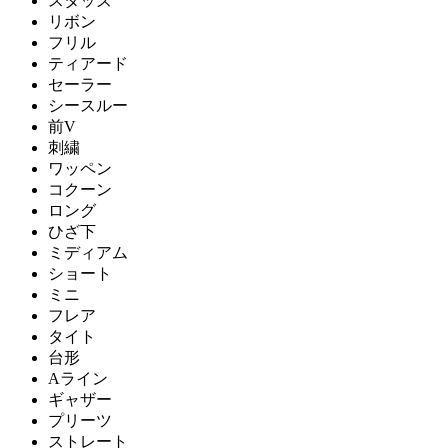
スタッズ
リボン
フリル
ティアード
セーラー
シースルー
前V
刺繍
ワッペン
コクーン
ロング
ひざ下
ミディアム
ショート
ミニ
フレア
タイト
台形
Aライン
ギャザー
プリーツ
ストレート