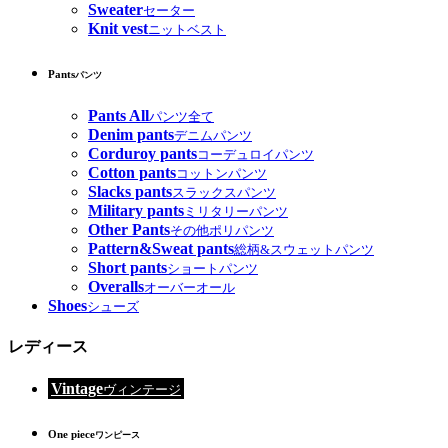
Sweater
セーター
Knit vest
ニットベスト
Pants
パンツ
Pants All
パンツ全て
Denim pants
デニムパンツ
Corduroy pants
コーデュロイパンツ
Cotton pants
コットンパンツ
Slacks pants
スラックスパンツ
Military pants
ミリタリーパンツ
Other Pants
その他ポリパンツ
Pattern&Sweat pants
総柄&スウェットパンツ
Short pants
ショートパンツ
Overalls
オーバーオール
Shoes
シューズ
レディース
Vintage
ヴィンテージ
One piece
ワンピース