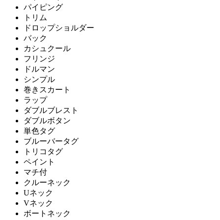
パイピング
トリム
ドロップショルダー
バック
カシュクール
フリンジ
ドルマン
シンプル
巻きスカート
ラップ
ダブルブレスト
ダブルボタン
単色タグ
ブルーバータグ
トリコタグ
ペイント
マチ付
クルーネック
Uネック
Vネック
ボートネック