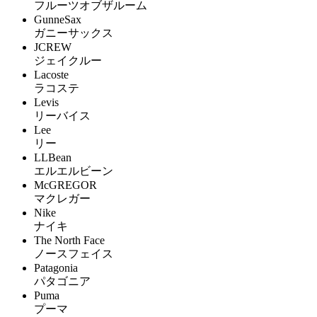
フルーツオブザルーム
GunneSax
ガニーサックス
JCREW
ジェイクルー
Lacoste
ラコステ
Levis
リーバイス
Lee
リー
LLBean
エルエルビーン
McGREGOR
マクレガー
Nike
ナイキ
The North Face
ノースフェイス
Patagonia
パタゴニア
Puma
プーマ