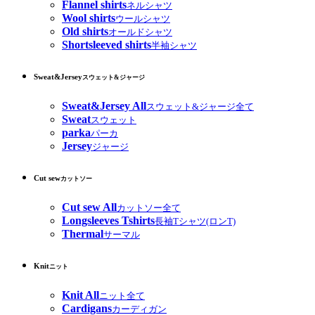
Flannel shirts
ネルシャツ
Wool shirts
ウールシャツ
Old shirts
オールドシャツ
Shortsleeved shirts
半袖シャツ
Sweat&Jersey
スウェット&ジャージ
Sweat&Jersey All
スウェット&ジャージ全て
Sweat
スウェット
parka
パーカ
Jersey
ジャージ
Cut sew
カットソー
Cut sew All
カットソー全て
Longsleeves Tshirts
長袖Tシャツ(ロンT)
Thermal
サーマル
Knit
ニット
Knit All
ニット全て
Cardigans
カーディガン