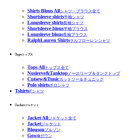
Shirts Blous All
シャツ・ブラウス全て
Shortsleeve shirts
半袖シャツ
Longsleeve shirts
長袖シャツ
Shortsleeve blous
半袖ブラウス
Longsleeve blous
長袖ブラウス
RalphLauren Shirts
ラルフローレンシャツ
Tops
トップス
Tops All
トップス全て
Nosleeve&Tanktop
ノースリーブ＆タンクトップ
Cutsew&Tunic
カットソー＆チュニック
Polo shirts
ポロシャツ
Tshirts
Tシャツ
Jacket
ジャケット
Jacket All
ジャケット全て
Jacket
ジャケット
Blouson
ブルゾン
Gown
ガウン