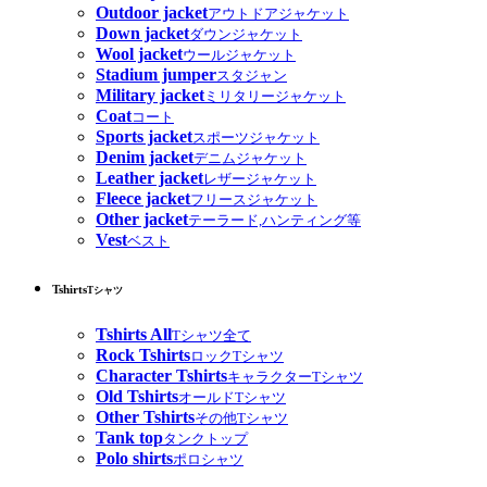
Outdoor jacket
アウトドアジャケット
Down jacket
ダウンジャケット
Wool jacket
ウールジャケット
Stadium jumper
スタジャン
Military jacket
ミリタリージャケット
Coat
コート
Sports jacket
スポーツジャケット
Denim jacket
デニムジャケット
Leather jacket
レザージャケット
Fleece jacket
フリースジャケット
Other jacket
テーラード,ハンティング等
Vest
ベスト
Tshirts
Tシャツ
Tshirts All
Tシャツ全て
Rock Tshirts
ロックTシャツ
Character Tshirts
キャラクターTシャツ
Old Tshirts
オールドTシャツ
Other Tshirts
その他Tシャツ
Tank top
タンクトップ
Polo shirts
ポロシャツ