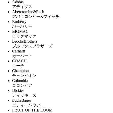
Adidas
アディダス
Abercrombie&Fitch
アバクロンビー&フィッチ
Burberry
バーバリー
BIGMAC
ビッグマック
BrooksBrothers
ブルックスブラザーズ
Carhartt
カーハート
COACH
コーチ
Champion
チャンピオン
Columbia
コロンビア
Dickies
ディッキーズ
EddieBauer
エディーバウアー
FRUIT OF THE LOOM