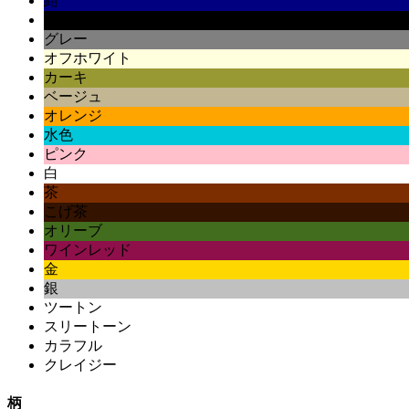
紺
黒
グレー
オフホワイト
カーキ
ベージュ
オレンジ
水色
ピンク
白
茶
こげ茶
オリーブ
ワインレッド
金
銀
ツートン
スリートーン
カラフル
クレイジー
柄