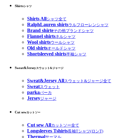
Shirts
シャツ
Shirts All
シャツ全て
RalphLauren shirts
ラルフローレンシャツ
Brand shirte
その他ブランドシャツ
Flannel shirts
ネルシャツ
Wool shirts
ウールシャツ
Old shirts
オールドシャツ
Shortsleeved shirts
半袖シャツ
Sweat&Jersey
スウェット&ジャージ
Sweat&Jersey All
スウェット&ジャージ全て
Sweat
スウェット
parka
パーカ
Jersey
ジャージ
Cut sew
カットソー
Cut sew All
カットソー全て
Longsleeves Tshirts
長袖Tシャツ(ロンT)
Thermal
サーマル