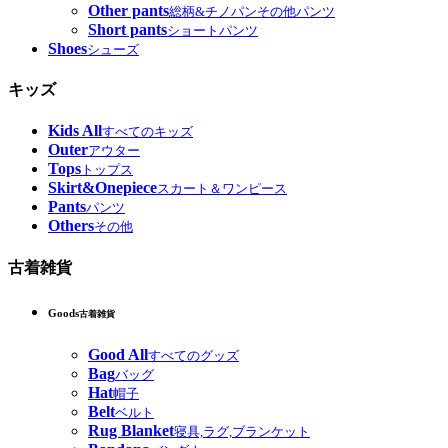
Other pants
総柄&チノパンその他パンツ
Short pants
ショートパンツ
Shoes
シューズ
キッズ
Kids All
すべてのキッズ
Outer
アウター
Tops
トップス
Skirt&Onepiece
スカート＆ワンピース
Pants
パンツ
Others
その他
古着雑貨
Goods
古着雑貨
Good All
すべてのグッズ
Bag
バッグ
Hat
帽子
Belt
ベルト
Rug Blanket
寝具,ラグ,ブランケット