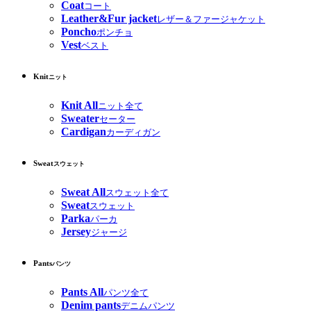
Coat
コート
Leather&Fur jacket
レザー＆ファージャケット
Poncho
ポンチョ
Vest
ベスト
Knit
ニット
Knit All
ニット全て
Sweater
セーター
Cardigan
カーディガン
Sweat
スウェット
Sweat All
スウェット全て
Sweat
スウェット
Parka
パーカ
Jersey
ジャージ
Pants
パンツ
Pants All
パンツ全て
Denim pants
デニムパンツ