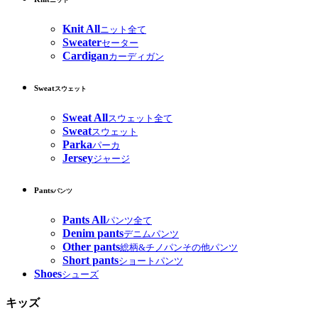
ニット
Knit All
ニット全て
Sweater
セーター
Cardigan
カーディガン
Sweat
スウェット
Sweat All
スウェット全て
Sweat
スウェット
Parka
パーカ
Jersey
ジャージ
Pants
パンツ
Pants All
パンツ全て
Denim pants
デニムパンツ
Other pants
総柄&チノパンその他パンツ
Short pants
ショートパンツ
Shoes
シューズ
キッズ