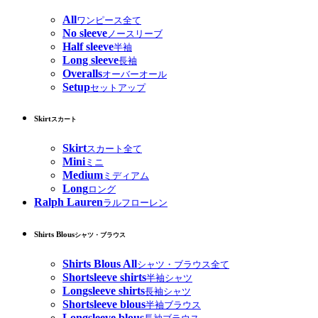
All
ワンピース全て
No sleeve
ノースリーブ
Half sleeve
半袖
Long sleeve
長袖
Overalls
オーバーオール
Setup
セットアップ
Skirt
スカート
Skirt
スカート全て
Mini
ミニ
Medium
ミディアム
Long
ロング
Ralph Lauren
ラルフローレン
Shirts Blous
シャツ・ブラウス
Shirts Blous All
シャツ・ブラウス全て
Shortsleeve shirts
半袖シャツ
Longsleeve shirts
長袖シャツ
Shortsleeve blous
半袖ブラウス
Longsleeve blous