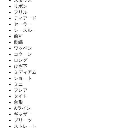
スタッズ
リボン
フリル
ティアード
セーラー
シースルー
前V
刺繍
ワッペン
コクーン
ロング
ひざ下
ミディアム
ショート
ミニ
フレア
タイト
台形
Aライン
ギャザー
プリーツ
ストレート