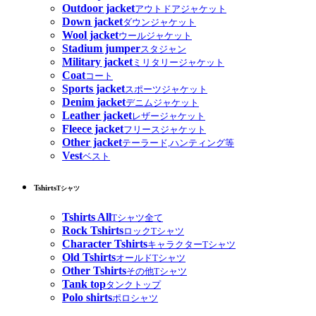
Outdoor jacket
アウトドアジャケット
Down jacket
ダウンジャケット
Wool jacket
ウールジャケット
Stadium jumper
スタジャン
Military jacket
ミリタリージャケット
Coat
コート
Sports jacket
スポーツジャケット
Denim jacket
デニムジャケット
Leather jacket
レザージャケット
Fleece jacket
フリースジャケット
Other jacket
テーラード,ハンティング等
Vest
ベスト
Tshirts
Tシャツ
Tshirts All
Tシャツ全て
Rock Tshirts
ロックTシャツ
Character Tshirts
キャラクターTシャツ
Old Tshirts
オールドTシャツ
Other Tshirts
その他Tシャツ
Tank top
タンクトップ
Polo shirts
ポロシャツ