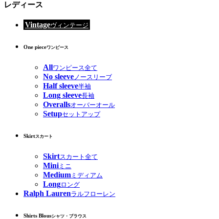
レディース
Vintage
ヴィンテージ
One piece
ワンピース
All
ワンピース全て
No sleeve
ノースリーブ
Half sleeve
半袖
Long sleeve
長袖
Overalls
オーバーオール
Setup
セットアップ
Skirt
スカート
Skirt
スカート全て
Mini
ミニ
Medium
ミディアム
Long
ロング
Ralph Lauren
ラルフローレン
Shirts Blous
シャツ・ブラウス