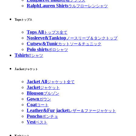
長袖ブラウス
RalphLauren Shirts
ラルフローレンシャツ
Tops
トップス
Tops All
トップス全て
Nosleeve&Tanktop
ノースリーブ＆タンクトップ
Cutsew&Tunic
カットソー＆チュニック
Polo shirts
ポロシャツ
Tshirts
Tシャツ
Jacket
ジャケット
Jacket All
ジャケット全て
Jacket
ジャケット
Blouson
ブルゾン
Gown
ガウン
Coat
コート
Leather&Fur jacket
レザー＆ファージャケット
Poncho
ポンチョ
Vest
ベスト
Knit