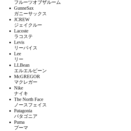
フルーツオブザルーム
GunneSax
ガニーサックス
JCREW
ジェイクルー
Lacoste
ラコステ
Levis
リーバイス
Lee
リー
LLBean
エルエルビーン
McGREGOR
マクレガー
Nike
ナイキ
The North Face
ノースフェイス
Patagonia
パタゴニア
Puma
プーマ