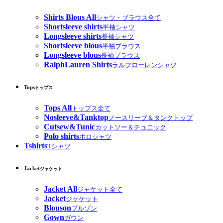
Shirts Blous All
シャツ・ブラウス全て
Shortsleeve shirts
半袖シャツ
Longsleeve shirts
長袖シャツ
Shortsleeve blous
半袖ブラウス
Longsleeve blous
長袖ブラウス
RalphLauren Shirts
ラルフローレンシャツ
Tops
トップス
Tops All
トップス全て
Nosleeve&Tanktop
ノースリーブ＆タンクトップ
Cutsew&Tunic
カットソー＆チュニック
Polo shirts
ポロシャツ
Tshirts
Tシャツ
Jacket
ジャケット
Jacket All
ジャケット全て
Jacket
ジャケット
Blouson
ブルゾン
Gown
ガウン