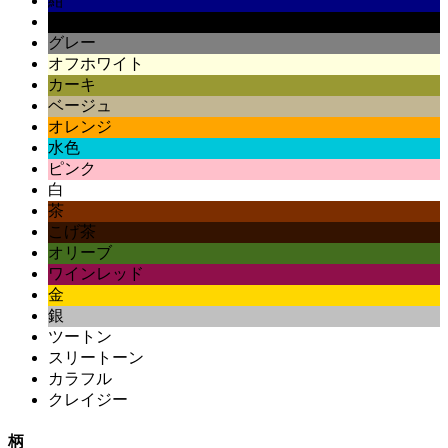
紺
黒
グレー
オフホワイト
カーキ
ベージュ
オレンジ
水色
ピンク
白
茶
こげ茶
オリーブ
ワインレッド
金
銀
ツートン
スリートーン
カラフル
クレイジー
柄