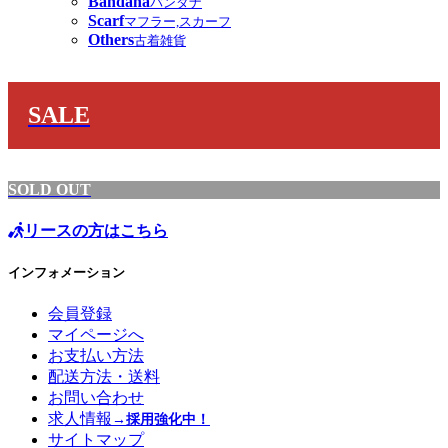
Bandana
バンダナ
Scarf
マフラー,スカーフ
Others
古着雑貨
SALE
SOLD OUT
リースの方はこちら
インフォメーション
会員登録
マイページへ
お支払い方法
配送方法・送料
お問い合わせ
求人情報
→採用強化中！
サイトマップ