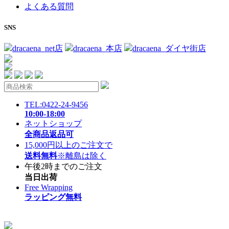
よくある質問
SNS
dracaena_net店
dracaena_本店
dracaena_ダイヤ街店
TEL:0422-24-9456
10:00-18:00
ネットショップ
全商品返品可
15,000円以上のご注文で
送料無料
※離島は除く
午後2時までのご注文
当日出荷
Free Wrapping
ラッピング無料