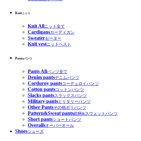
Knit
ニット
Knit All
ニット全て
Cardigans
カーディガン
Sweater
セーター
Knit vest
ニットベスト
Pants
パンツ
Pants All
パンツ全て
Denim pants
デニムパンツ
Corduroy pants
コーデュロイパンツ
Cotton pants
コットンパンツ
Slacks pants
スラックスパンツ
Military pants
ミリタリーパンツ
Other Pants
その他ポリパンツ
Pattern&Sweat pants
総柄&スウェットパンツ
Short pants
ショートパンツ
Overalls
オーバーオール
Shoes
シューズ