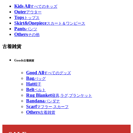
Kids All
すべてのキッズ
Outer
アウター
Tops
トップス
Skirt&Onepiece
スカート＆ワンピース
Pants
パンツ
Others
その他
古着雑貨
Goods
古着雑貨
Good All
すべてのグッズ
Bag
バッグ
Hat
帽子
Belt
ベルト
Rug Blanket
寝具,ラグ,ブランケット
Bandana
バンダナ
Scarf
マフラー,スカーフ
Others
古着雑貨