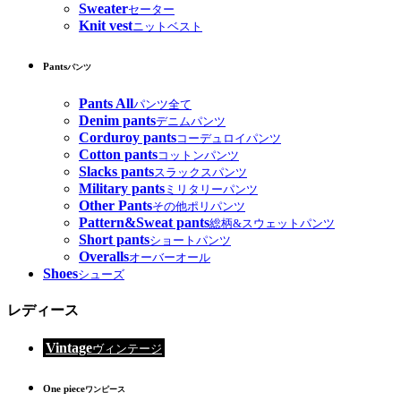
Sweater
セーター
Knit vest
ニットベスト
Pants
パンツ
Pants All
パンツ全て
Denim pants
デニムパンツ
Corduroy pants
コーデュロイパンツ
Cotton pants
コットンパンツ
Slacks pants
スラックスパンツ
Military pants
ミリタリーパンツ
Other Pants
その他ポリパンツ
Pattern&Sweat pants
総柄&スウェットパンツ
Short pants
ショートパンツ
Overalls
オーバーオール
Shoes
シューズ
レディース
Vintage
ヴィンテージ
One piece
ワンピース