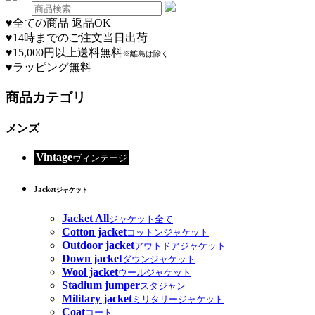
♥
全ての商品 返品OK
♥
14時までのご注文当日出荷
♥
15,000円以上送料無料
※離島は除く
♥
ラッピング無料
商品カテゴリ
メンズ
Vintage
ヴィンテージ
Jacket
ジャケット
Jacket All
ジャケット全て
Cotton jacket
コットンジャケット
Outdoor jacket
アウトドアジャケット
Down jacket
ダウンジャケット
Wool jacket
ウールジャケット
Stadium jumper
スタジャン
Military jacket
ミリタリージャケット
Coat
コート