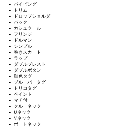
パイピング
トリム
ドロップショルダー
バック
カシュクール
フリンジ
ドルマン
シンプル
巻きスカート
ラップ
ダブルブレスト
ダブルボタン
単色タグ
ブルーバータグ
トリコタグ
ペイント
マチ付
クルーネック
Uネック
Vネック
ボートネック