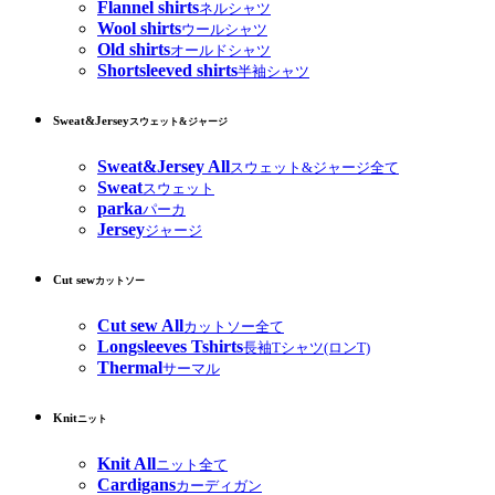
Flannel shirts
ネルシャツ
Wool shirts
ウールシャツ
Old shirts
オールドシャツ
Shortsleeved shirts
半袖シャツ
Sweat&Jersey
スウェット&ジャージ
Sweat&Jersey All
スウェット&ジャージ全て
Sweat
スウェット
parka
パーカ
Jersey
ジャージ
Cut sew
カットソー
Cut sew All
カットソー全て
Longsleeves Tshirts
長袖Tシャツ(ロンT)
Thermal
サーマル
Knit
ニット
Knit All
ニット全て
Cardigans
カーディガン