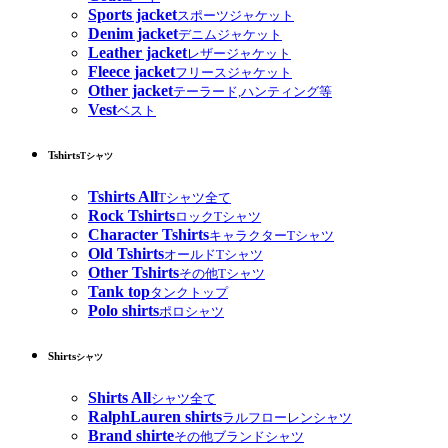
Sports jacket
スポーツジャケット
Denim jacket
デニムジャケット
Leather jacket
レザージャケット
Fleece jacket
フリースジャケット
Other jacket
テーラード,ハンティング等
Vest
ベスト
Tshirts
Tシャツ
Tshirts All
Tシャツ全て
Rock Tshirts
ロックTシャツ
Character Tshirts
キャラクターTシャツ
Old Tshirts
オールドTシャツ
Other Tshirts
その他Tシャツ
Tank top
タンクトップ
Polo shirts
ポロシャツ
Shirts
シャツ
Shirts All
シャツ全て
RalphLauren shirts
ラルフローレンシャツ
Brand shirte
その他ブランドシャツ