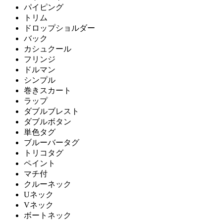
パイピング
トリム
ドロップショルダー
バック
カシュクール
フリンジ
ドルマン
シンプル
巻きスカート
ラップ
ダブルブレスト
ダブルボタン
単色タグ
ブルーバータグ
トリコタグ
ペイント
マチ付
クルーネック
Uネック
Vネック
ボートネック