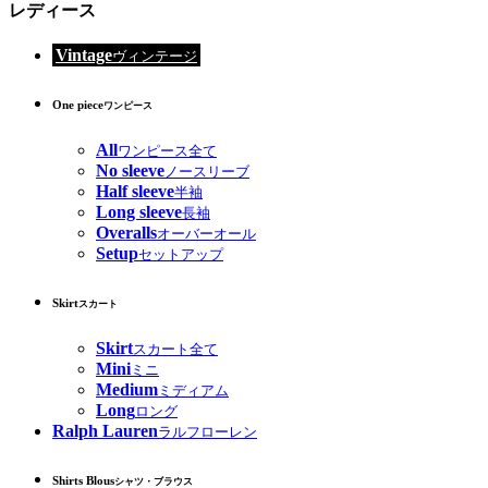
レディース
Vintage
ヴィンテージ
One piece
ワンピース
All
ワンピース全て
No sleeve
ノースリーブ
Half sleeve
半袖
Long sleeve
長袖
Overalls
オーバーオール
Setup
セットアップ
Skirt
スカート
Skirt
スカート全て
Mini
ミニ
Medium
ミディアム
Long
ロング
Ralph Lauren
ラルフローレン
Shirts Blous
シャツ・ブラウス