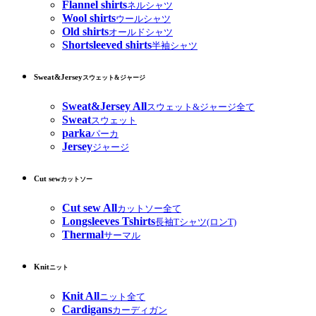
Flannel shirts
ネルシャツ
Wool shirts
ウールシャツ
Old shirts
オールドシャツ
Shortsleeved shirts
半袖シャツ
Sweat&Jersey
スウェット&ジャージ
Sweat&Jersey All
スウェット&ジャージ全て
Sweat
スウェット
parka
パーカ
Jersey
ジャージ
Cut sew
カットソー
Cut sew All
カットソー全て
Longsleeves Tshirts
長袖Tシャツ(ロンT)
Thermal
サーマル
Knit
ニット
Knit All
ニット全て
Cardigans
カーディガン