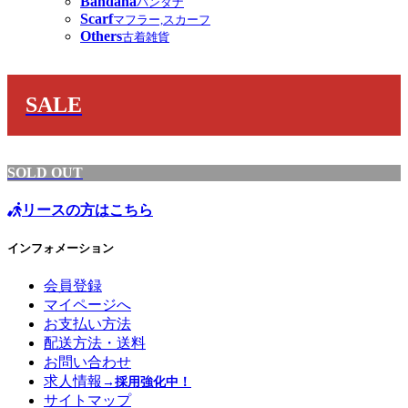
Bandana
バンダナ
Scarf
マフラー,スカーフ
Others
古着雑貨
SALE
SOLD OUT
リースの方はこちら
インフォメーション
会員登録
マイページへ
お支払い方法
配送方法・送料
お問い合わせ
求人情報
→採用強化中！
サイトマップ