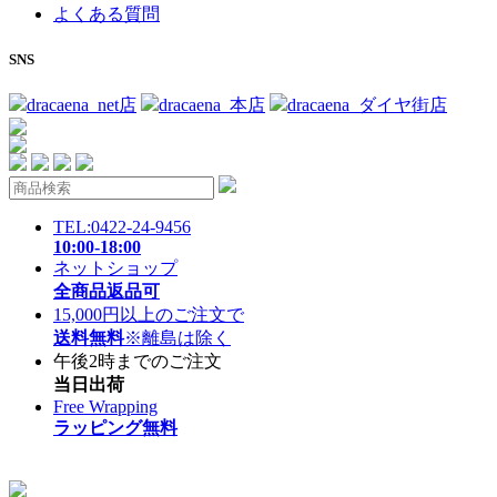
よくある質問
SNS
dracaena_net店
dracaena_本店
dracaena_ダイヤ街店
TEL:0422-24-9456
10:00-18:00
ネットショップ
全商品返品可
15,000円以上のご注文で
送料無料
※離島は除く
午後2時までのご注文
当日出荷
Free Wrapping
ラッピング無料