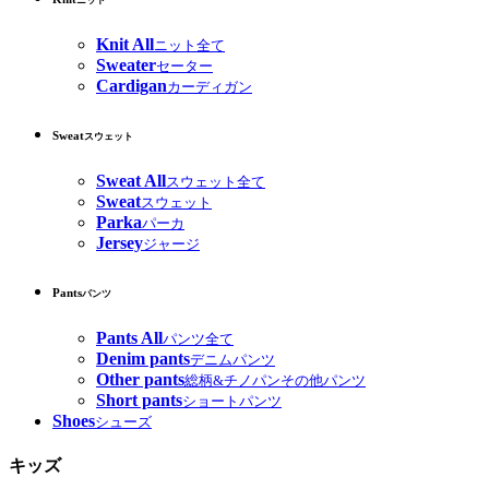
ニット
Knit All
ニット全て
Sweater
セーター
Cardigan
カーディガン
Sweat
スウェット
Sweat All
スウェット全て
Sweat
スウェット
Parka
パーカ
Jersey
ジャージ
Pants
パンツ
Pants All
パンツ全て
Denim pants
デニムパンツ
Other pants
総柄&チノパンその他パンツ
Short pants
ショートパンツ
Shoes
シューズ
キッズ