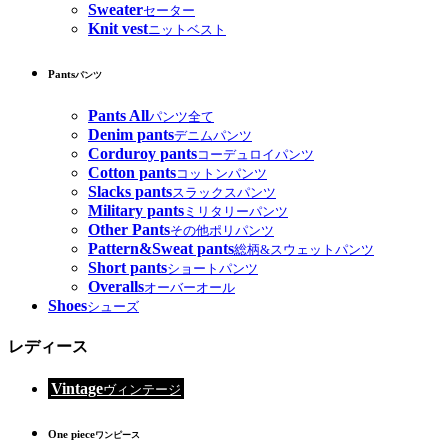
Sweater
セーター
Knit vest
ニットベスト
Pants
パンツ
Pants All
パンツ全て
Denim pants
デニムパンツ
Corduroy pants
コーデュロイパンツ
Cotton pants
コットンパンツ
Slacks pants
スラックスパンツ
Military pants
ミリタリーパンツ
Other Pants
その他ポリパンツ
Pattern&Sweat pants
総柄&スウェットパンツ
Short pants
ショートパンツ
Overalls
オーバーオール
Shoes
シューズ
レディース
Vintage
ヴィンテージ
One piece
ワンピース