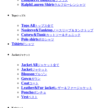
長袖ブラウス
RalphLauren Shirts
ラルフローレンシャツ
Tops
トップス
Tops All
トップス全て
Nosleeve&Tanktop
ノースリーブ＆タンクトップ
Cutsew&Tunic
カットソー＆チュニック
Polo shirts
ポロシャツ
Tshirts
Tシャツ
Jacket
ジャケット
Jacket All
ジャケット全て
Jacket
ジャケット
Blouson
ブルゾン
Gown
ガウン
Coat
コート
Leather&Fur jacket
レザー＆ファージャケット
Poncho
ポンチョ
Vest
ベスト
Knit