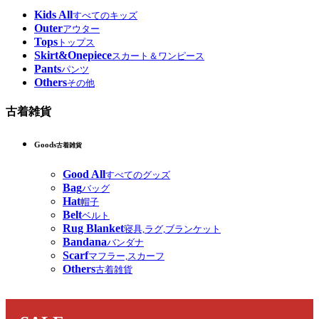
Kids All
すべてのキッズ
Outer
アウター
Tops
トップス
Skirt&Onepiece
スカート＆ワンピース
Pants
パンツ
Others
その他
古着雑貨
Goods
古着雑貨
Good All
すべてのグッズ
Bag
バッグ
Hat
帽子
Belt
ベルト
Rug Blanket
寝具,ラグ,ブランケット
Bandana
バンダナ
Scarf
マフラー,スカーフ
Others
古着雑貨