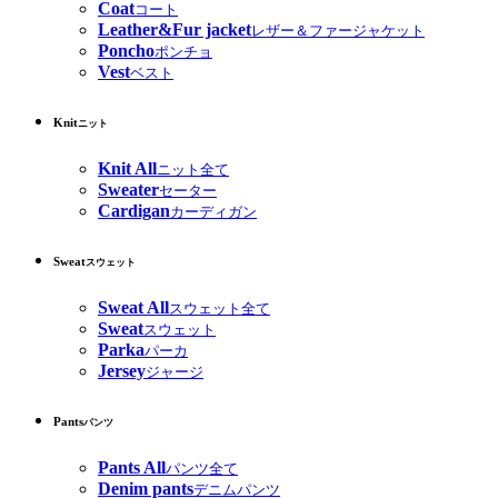
Coat
コート
Leather&Fur jacket
レザー＆ファージャケット
Poncho
ポンチョ
Vest
ベスト
Knit
ニット
Knit All
ニット全て
Sweater
セーター
Cardigan
カーディガン
Sweat
スウェット
Sweat All
スウェット全て
Sweat
スウェット
Parka
パーカ
Jersey
ジャージ
Pants
パンツ
Pants All
パンツ全て
Denim pants
デニムパンツ