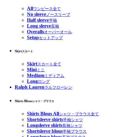
All
ワンピース全て
No sleeve
ノースリーブ
Half sleeve
半袖
Long sleeve
長袖
Overalls
オーバーオール
Setup
セットアップ
Skirt
スカート
Skirt
スカート全て
Mini
ミニ
Medium
ミディアム
Long
ロング
Ralph Lauren
ラルフローレン
Shirts Blous
シャツ・ブラウス
Shirts Blous All
シャツ・ブラウス全て
Shortsleeve shirts
半袖シャツ
Longsleeve shirts
長袖シャツ
Shortsleeve blous
半袖ブラウス
Longsleeve blous