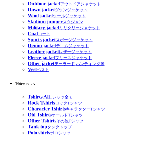
Outdoor jacket
アウトドアジャケット
Down jacket
ダウンジャケット
Wool jacket
ウールジャケット
Stadium jumper
スタジャン
Military jacket
ミリタリージャケット
Coat
コート
Sports jacket
スポーツジャケット
Denim jacket
デニムジャケット
Leather jacket
レザージャケット
Fleece jacket
フリースジャケット
Other jacket
テーラード,ハンティング等
Vest
ベスト
Tshirts
Tシャツ
Tshirts All
Tシャツ全て
Rock Tshirts
ロックTシャツ
Character Tshirts
キャラクターTシャツ
Old Tshirts
オールドTシャツ
Other Tshirts
その他Tシャツ
Tank top
タンクトップ
Polo shirts
ポロシャツ