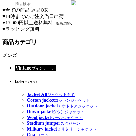
♥
全ての商品 返品OK
♥
14時までのご注文当日出荷
♥
15,000円以上送料無料
※離島は除く
♥
ラッピング無料
商品カテゴリ
メンズ
Vintage
ヴィンテージ
Jacket
ジャケット
Jacket All
ジャケット全て
Cotton jacket
コットンジャケット
Outdoor jacket
アウトドアジャケット
Down jacket
ダウンジャケット
Wool jacket
ウールジャケット
Stadium jumper
スタジャン
Military jacket
ミリタリージャケット
Coat
コート