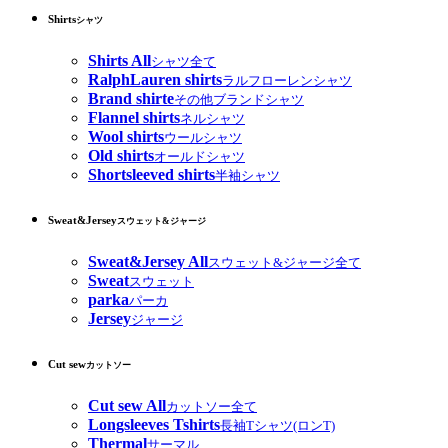
Shirts
シャツ
Shirts All
シャツ全て
RalphLauren shirts
ラルフローレンシャツ
Brand shirte
その他ブランドシャツ
Flannel shirts
ネルシャツ
Wool shirts
ウールシャツ
Old shirts
オールドシャツ
Shortsleeved shirts
半袖シャツ
Sweat&Jersey
スウェット&ジャージ
Sweat&Jersey All
スウェット&ジャージ全て
Sweat
スウェット
parka
パーカ
Jersey
ジャージ
Cut sew
カットソー
Cut sew All
カットソー全て
Longsleeves Tshirts
長袖Tシャツ(ロンT)
Thermal
サーマル