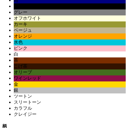
紺
黒
グレー
オフホワイト
カーキ
ベージュ
オレンジ
水色
ピンク
白
茶
こげ茶
オリーブ
ワインレッド
金
銀
ツートン
スリートーン
カラフル
クレイジー
柄