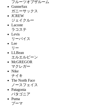
フルーツオブザルーム
GunneSax
ガニーサックス
JCREW
ジェイクルー
Lacoste
ラコステ
Levis
リーバイス
Lee
リー
LLBean
エルエルビーン
McGREGOR
マクレガー
Nike
ナイキ
The North Face
ノースフェイス
Patagonia
パタゴニア
Puma
プーマ