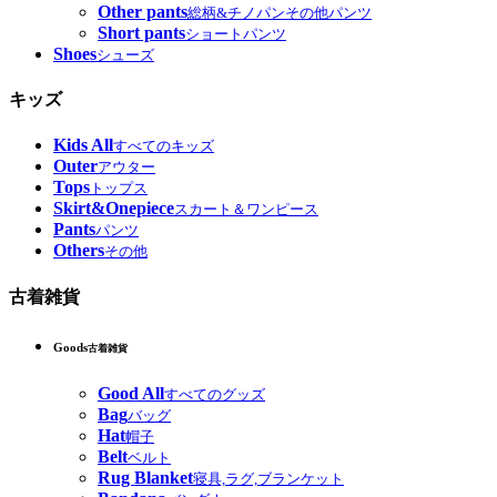
Other pants
総柄&チノパンその他パンツ
Short pants
ショートパンツ
Shoes
シューズ
キッズ
Kids All
すべてのキッズ
Outer
アウター
Tops
トップス
Skirt&Onepiece
スカート＆ワンピース
Pants
パンツ
Others
その他
古着雑貨
Goods
古着雑貨
Good All
すべてのグッズ
Bag
バッグ
Hat
帽子
Belt
ベルト
Rug Blanket
寝具,ラグ,ブランケット