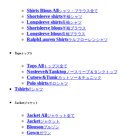
Shirts Blous All
シャツ・ブラウス全て
Shortsleeve shirts
半袖シャツ
Longsleeve shirts
長袖シャツ
Shortsleeve blous
半袖ブラウス
Longsleeve blous
長袖ブラウス
RalphLauren Shirts
ラルフローレンシャツ
Tops
トップス
Tops All
トップス全て
Nosleeve&Tanktop
ノースリーブ＆タンクトップ
Cutsew&Tunic
カットソー＆チュニック
Polo shirts
ポロシャツ
Tshirts
Tシャツ
Jacket
ジャケット
Jacket All
ジャケット全て
Jacket
ジャケット
Blouson
ブルゾン
Gown
ガウン