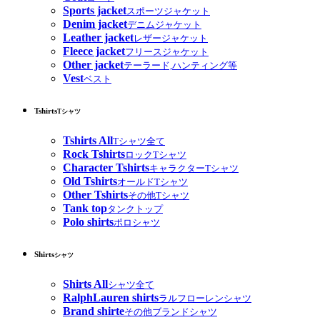
Sports jacket
スポーツジャケット
Denim jacket
デニムジャケット
Leather jacket
レザージャケット
Fleece jacket
フリースジャケット
Other jacket
テーラード,ハンティング等
Vest
ベスト
Tshirts
Tシャツ
Tshirts All
Tシャツ全て
Rock Tshirts
ロックTシャツ
Character Tshirts
キャラクターTシャツ
Old Tshirts
オールドTシャツ
Other Tshirts
その他Tシャツ
Tank top
タンクトップ
Polo shirts
ポロシャツ
Shirts
シャツ
Shirts All
シャツ全て
RalphLauren shirts
ラルフローレンシャツ
Brand shirte
その他ブランドシャツ