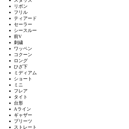
スタッズ
リボン
フリル
ティアード
セーラー
シースルー
前V
刺繍
ワッペン
コクーン
ロング
ひざ下
ミディアム
ショート
ミニ
フレア
タイト
台形
Aライン
ギャザー
プリーツ
ストレート