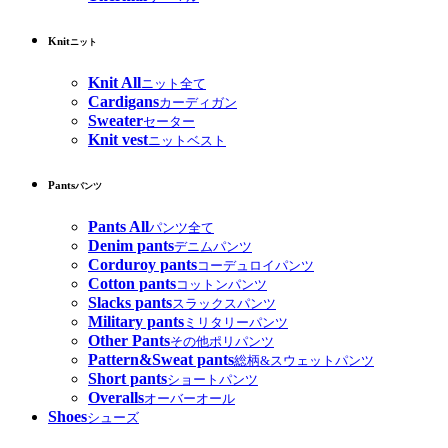
Knit
ニット
Knit All
ニット全て
Cardigans
カーディガン
Sweater
セーター
Knit vest
ニットベスト
Pants
パンツ
Pants All
パンツ全て
Denim pants
デニムパンツ
Corduroy pants
コーデュロイパンツ
Cotton pants
コットンパンツ
Slacks pants
スラックスパンツ
Military pants
ミリタリーパンツ
Other Pants
その他ポリパンツ
Pattern&Sweat pants
総柄&スウェットパンツ
Short pants
ショートパンツ
Overalls
オーバーオール
Shoes
シューズ