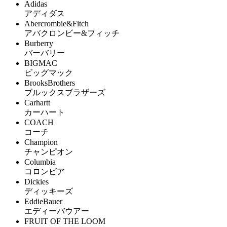
Adidas
アディダス
Abercrombie&Fitch
アバクロンビー&フィッチ
Burberry
バーバリー
BIGMAC
ビッグマック
BrooksBrothers
ブルックスブラザーズ
Carhartt
カーハート
COACH
コーチ
Champion
チャンピオン
Columbia
コロンビア
Dickies
ディッキーズ
EddieBauer
エディーバウアー
FRUIT OF THE LOOM