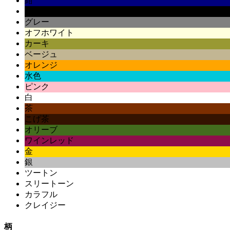
紺
黒
グレー
オフホワイト
カーキ
ベージュ
オレンジ
水色
ピンク
白
茶
こげ茶
オリーブ
ワインレッド
金
銀
ツートン
スリートーン
カラフル
クレイジー
柄