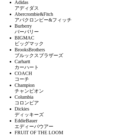
Adidas
アディダス
Abercrombie&Fitch
アバクロンビー&フィッチ
Burberry
バーバリー
BIGMAC
ビッグマック
BrooksBrothers
ブルックスブラザーズ
Carhartt
カーハート
COACH
コーチ
Champion
チャンピオン
Columbia
コロンビア
Dickies
ディッキーズ
EddieBauer
エディーバウアー
FRUIT OF THE LOOM