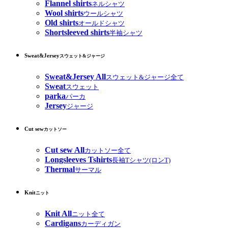
Flannel shirts
ネルシャツ
Wool shirts
ウールシャツ
Old shirts
オールドシャツ
Shortsleeved shirts
半袖シャツ
Sweat&Jersey
スウェット&ジャージ
Sweat&Jersey All
スウェット&ジャージ全て
Sweat
スウェット
parka
パーカ
Jersey
ジャージ
Cut sew
カットソー
Cut sew All
カットソー全て
Longsleeves Tshirts
長袖Tシャツ(ロンT)
Thermal
サーマル
Knit
ニット
Knit All
ニット全て
Cardigans
カーディガン