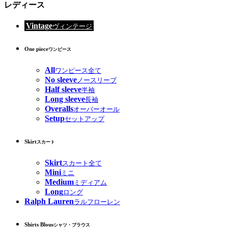
レディース
Vintage
ヴィンテージ
One piece
ワンピース
All
ワンピース全て
No sleeve
ノースリーブ
Half sleeve
半袖
Long sleeve
長袖
Overalls
オーバーオール
Setup
セットアップ
Skirt
スカート
Skirt
スカート全て
Mini
ミニ
Medium
ミディアム
Long
ロング
Ralph Lauren
ラルフローレン
Shirts Blous
シャツ・ブラウス