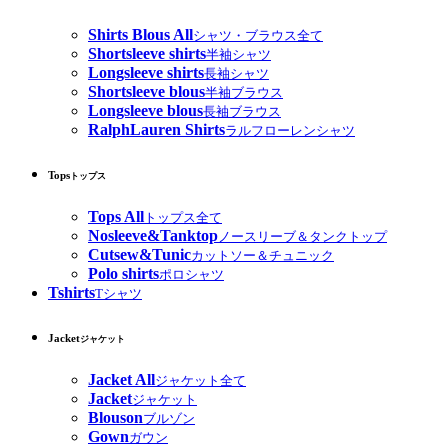
Shirts Blous All
シャツ・ブラウス全て
Shortsleeve shirts
半袖シャツ
Longsleeve shirts
長袖シャツ
Shortsleeve blous
半袖ブラウス
Longsleeve blous
長袖ブラウス
RalphLauren Shirts
ラルフローレンシャツ
Tops
トップス
Tops All
トップス全て
Nosleeve&Tanktop
ノースリーブ＆タンクトップ
Cutsew&Tunic
カットソー＆チュニック
Polo shirts
ポロシャツ
Tshirts
Tシャツ
Jacket
ジャケット
Jacket All
ジャケット全て
Jacket
ジャケット
Blouson
ブルゾン
Gown
ガウン