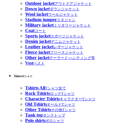
Outdoor jacket
アウトドアジャケット
Down jacket
ダウンジャケット
Wool jacket
ウールジャケット
Stadium jumper
スタジャン
Military jacket
ミリタリージャケット
Coat
コート
Sports jacket
スポーツジャケット
Denim jacket
デニムジャケット
Leather jacket
レザージャケット
Fleece jacket
フリースジャケット
Other jacket
テーラード,ハンティング等
Vest
ベスト
Tshirts
Tシャツ
Tshirts All
Tシャツ全て
Rock Tshirts
ロックTシャツ
Character Tshirts
キャラクターTシャツ
Old Tshirts
オールドTシャツ
Other Tshirts
その他Tシャツ
Tank top
タンクトップ
Polo shirts
ポロシャツ