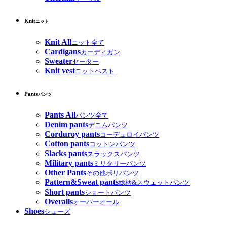
Knit
ニット
Knit All
ニット全て
Cardigans
カーディガン
Sweater
セーター
Knit vest
ニットベスト
Pants
パンツ
Pants All
パンツ全て
Denim pants
デニムパンツ
Corduroy pants
コーデュロイパンツ
Cotton pants
コットンパンツ
Slacks pants
スラックスパンツ
Military pants
ミリタリーパンツ
Other Pants
その他ポリパンツ
Pattern&Sweat pants
総柄&スウェットパンツ
Short pants
ショートパンツ
Overalls
オーバーオール
Shoes
シューズ