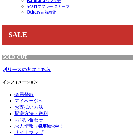
Bandana
バンダナ
Scarf
マフラー,スカーフ
Others
古着雑貨
SALE
SOLD OUT
リースの方はこちら
インフォメーション
会員登録
マイページへ
お支払い方法
配送方法・送料
お問い合わせ
求人情報
→採用強化中！
サイトマップ