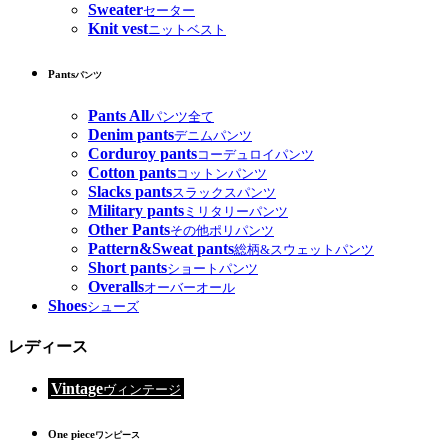
Sweater
セーター
Knit vest
ニットベスト
Pants
パンツ
Pants All
パンツ全て
Denim pants
デニムパンツ
Corduroy pants
コーデュロイパンツ
Cotton pants
コットンパンツ
Slacks pants
スラックスパンツ
Military pants
ミリタリーパンツ
Other Pants
その他ポリパンツ
Pattern&Sweat pants
総柄&スウェットパンツ
Short pants
ショートパンツ
Overalls
オーバーオール
Shoes
シューズ
レディース
Vintage
ヴィンテージ
One piece
ワンピース