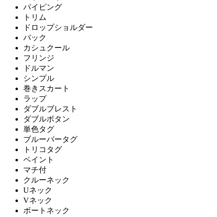
パイピング
トリム
ドロップショルダー
バック
カシュクール
フリンジ
ドルマン
シンプル
巻きスカート
ラップ
ダブルブレスト
ダブルボタン
単色タグ
ブルーバータグ
トリコタグ
ペイント
マチ付
クルーネック
Uネック
Vネック
ボートネック