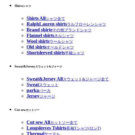
Shirts
シャツ
Shirts All
シャツ全て
RalphLauren shirts
ラルフローレンシャツ
Brand shirte
その他ブランドシャツ
Flannel shirts
ネルシャツ
Wool shirts
ウールシャツ
Old shirts
オールドシャツ
Shortsleeved shirts
半袖シャツ
Sweat&Jersey
スウェット&ジャージ
Sweat&Jersey All
スウェット&ジャージ全て
Sweat
スウェット
parka
パーカ
Jersey
ジャージ
Cut sew
カットソー
Cut sew All
カットソー全て
Longsleeves Tshirts
長袖Tシャツ(ロンT)
Thermal
サーマル