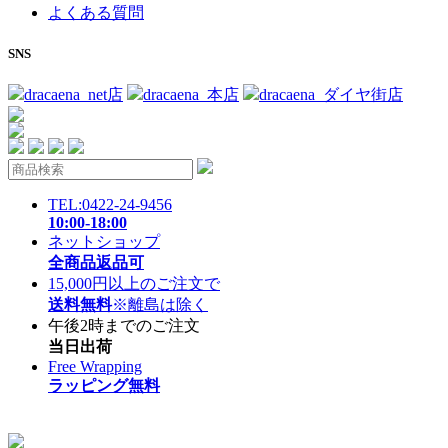
よくある質問
SNS
dracaena_net店
dracaena_本店
dracaena_ダイヤ街店
TEL:0422-24-9456
10:00-18:00
ネットショップ
全商品返品可
15,000円以上のご注文で
送料無料
※離島は除く
午後2時までのご注文
当日出荷
Free Wrapping
ラッピング無料