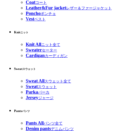
Coat
コート
Leather&Fur jacket
レザー＆ファージャケット
Poncho
ポンチョ
Vest
ベスト
Knit
ニット
Knit All
ニット全て
Sweater
セーター
Cardigan
カーディガン
Sweat
スウェット
Sweat All
スウェット全て
Sweat
スウェット
Parka
パーカ
Jersey
ジャージ
Pants
パンツ
Pants All
パンツ全て
Denim pants
デニムパンツ