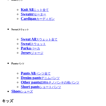
ニット
Knit All
ニット全て
Sweater
セーター
Cardigan
カーディガン
Sweat
スウェット
Sweat All
スウェット全て
Sweat
スウェット
Parka
パーカ
Jersey
ジャージ
Pants
パンツ
Pants All
パンツ全て
Denim pants
デニムパンツ
Other pants
総柄&チノパンその他パンツ
Short pants
ショートパンツ
Shoes
シューズ
キッズ