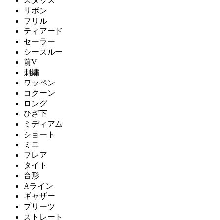
スタッズ
リボン
フリル
ティアード
セーラー
シースルー
前V
刺繍
ワッペン
コクーン
ロング
ひざ下
ミディアム
ショート
ミニ
フレア
タイト
台形
Aライン
ギャザー
プリーツ
ストレート