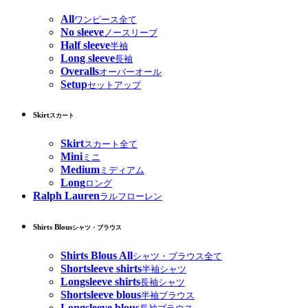
All
ワンピース全て
No sleeve
ノースリーブ
Half sleeve
半袖
Long sleeve
長袖
Overalls
オーバーオール
Setup
セットアップ
Skirt
スカート
Skirt
スカート全て
Mini
ミニ
Medium
ミディアム
Long
ロング
Ralph Lauren
ラルフローレン
Shirts Blous
シャツ・ブラウス
Shirts Blous All
シャツ・ブラウス全て
Shortsleeve shirts
半袖シャツ
Longsleeve shirts
長袖シャツ
Shortsleeve blous
半袖ブラウス
Longsleeve blous