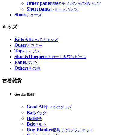
Other pants
総柄&チノパンその他パンツ
Short pants
ショートパンツ
Shoes
シューズ
キッズ
Kids All
すべてのキッズ
Outer
アウター
Tops
トップス
Skirt&Onepiece
スカート＆ワンピース
Pants
パンツ
Others
その他
古着雑貨
Goods
古着雑貨
Good All
すべてのグッズ
Bag
バッグ
Hat
帽子
Belt
ベルト
Rug Blanket
寝具,ラグ,ブランケット