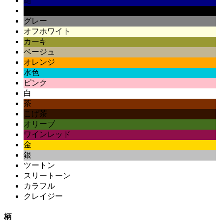
紺
黒
グレー
オフホワイト
カーキ
ベージュ
オレンジ
水色
ピンク
白
茶
こげ茶
オリーブ
ワインレッド
金
銀
ツートン
スリートーン
カラフル
クレイジー
柄