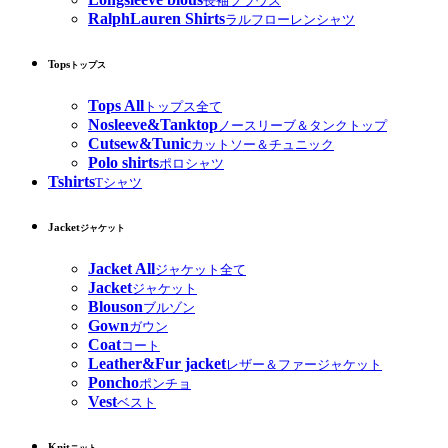
長袖ブラウス
RalphLauren Shirts
ラルフローレンシャツ
Tops
トップス
Tops All
トップス全て
Nosleeve&Tanktop
ノースリーブ＆タンクトップ
Cutsew&Tunic
カットソー＆チュニック
Polo shirts
ポロシャツ
Tshirts
Tシャツ
Jacket
ジャケット
Jacket All
ジャケット全て
Jacket
ジャケット
Blouson
ブルゾン
Gown
ガウン
Coat
コート
Leather&Fur jacket
レザー＆ファージャケット
Poncho
ポンチョ
Vest
ベスト
Knit