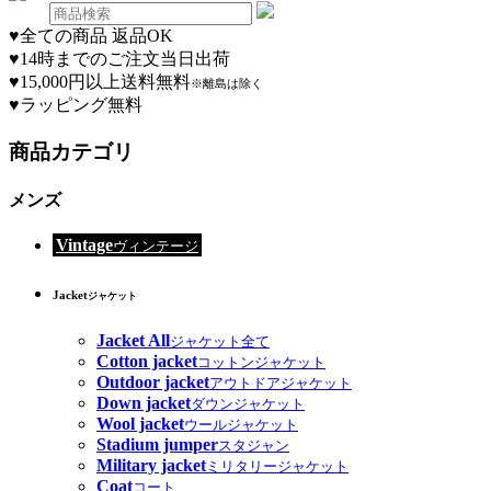
♥
全ての商品 返品OK
♥
14時までのご注文当日出荷
♥
15,000円以上送料無料
※離島は除く
♥
ラッピング無料
商品カテゴリ
メンズ
Vintage
ヴィンテージ
Jacket
ジャケット
Jacket All
ジャケット全て
Cotton jacket
コットンジャケット
Outdoor jacket
アウトドアジャケット
Down jacket
ダウンジャケット
Wool jacket
ウールジャケット
Stadium jumper
スタジャン
Military jacket
ミリタリージャケット
Coat
コート