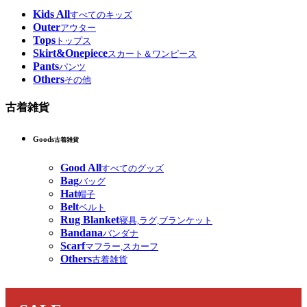
Kids All
すべてのキッズ
Outer
アウター
Tops
トップス
Skirt&Onepiece
スカート＆ワンピース
Pants
パンツ
Others
その他
古着雑貨
Goods
古着雑貨
Good All
すべてのグッズ
Bag
バッグ
Hat
帽子
Belt
ベルト
Rug Blanket
寝具,ラグ,ブランケット
Bandana
バンダナ
Scarf
マフラー,スカーフ
Others
古着雑貨