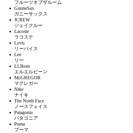
フルーツオブザルーム
GunneSax
ガニーサックス
JCREW
ジェイクルー
Lacoste
ラコステ
Levis
リーバイス
Lee
リー
LLBean
エルエルビーン
McGREGOR
マクレガー
Nike
ナイキ
The North Face
ノースフェイス
Patagonia
パタゴニア
Puma
プーマ