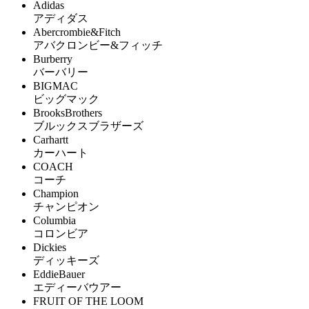
Adidas
アディダス
Abercrombie&Fitch
アバクロンビー&フィッチ
Burberry
バーバリー
BIGMAC
ビッグマック
BrooksBrothers
ブルックスブラザーズ
Carhartt
カーハート
COACH
コーチ
Champion
チャンピオン
Columbia
コロンビア
Dickies
ディッキーズ
EddieBauer
エディーバウアー
FRUIT OF THE LOOM