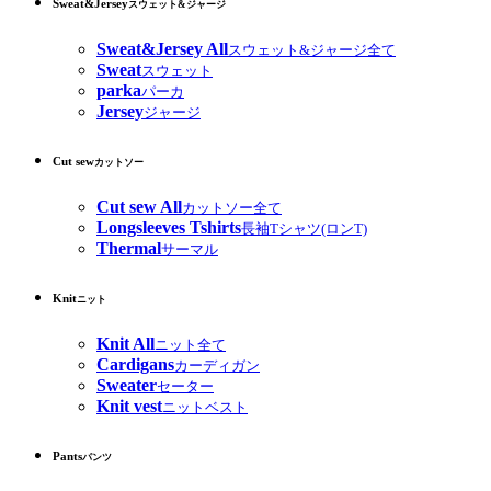
Sweat&Jersey
スウェット&ジャージ
Sweat&Jersey All
スウェット&ジャージ全て
Sweat
スウェット
parka
パーカ
Jersey
ジャージ
Cut sew
カットソー
Cut sew All
カットソー全て
Longsleeves Tshirts
長袖Tシャツ(ロンT)
Thermal
サーマル
Knit
ニット
Knit All
ニット全て
Cardigans
カーディガン
Sweater
セーター
Knit vest
ニットベスト
Pants
パンツ