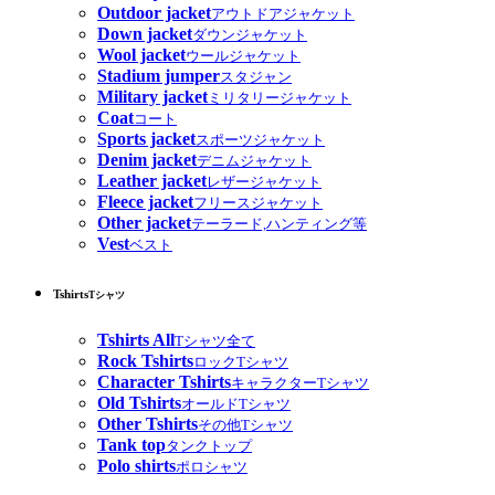
Outdoor jacket
アウトドアジャケット
Down jacket
ダウンジャケット
Wool jacket
ウールジャケット
Stadium jumper
スタジャン
Military jacket
ミリタリージャケット
Coat
コート
Sports jacket
スポーツジャケット
Denim jacket
デニムジャケット
Leather jacket
レザージャケット
Fleece jacket
フリースジャケット
Other jacket
テーラード,ハンティング等
Vest
ベスト
Tshirts
Tシャツ
Tshirts All
Tシャツ全て
Rock Tshirts
ロックTシャツ
Character Tshirts
キャラクターTシャツ
Old Tshirts
オールドTシャツ
Other Tshirts
その他Tシャツ
Tank top
タンクトップ
Polo shirts
ポロシャツ