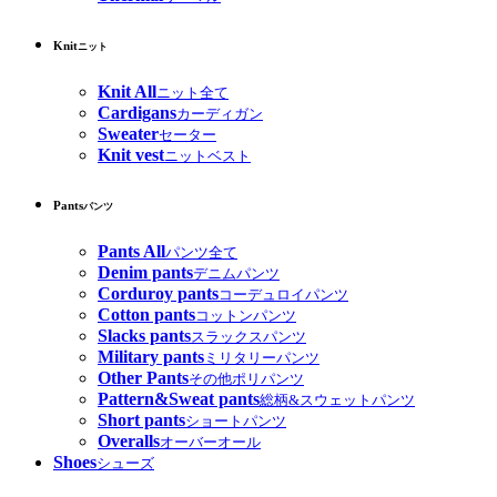
Knit
ニット
Knit All
ニット全て
Cardigans
カーディガン
Sweater
セーター
Knit vest
ニットベスト
Pants
パンツ
Pants All
パンツ全て
Denim pants
デニムパンツ
Corduroy pants
コーデュロイパンツ
Cotton pants
コットンパンツ
Slacks pants
スラックスパンツ
Military pants
ミリタリーパンツ
Other Pants
その他ポリパンツ
Pattern&Sweat pants
総柄&スウェットパンツ
Short pants
ショートパンツ
Overalls
オーバーオール
Shoes
シューズ