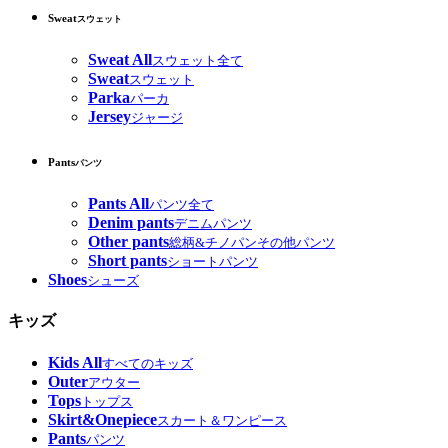
Sweat
スウェット
Sweat All
スウェット全て
Sweat
スウェット
Parka
パーカ
Jersey
ジャージ
Pants
パンツ
Pants All
パンツ全て
Denim pants
デニムパンツ
Other pants
総柄&チノパンその他パンツ
Short pants
ショートパンツ
Shoes
シューズ
キッズ
Kids All
すべてのキッズ
Outer
アウター
Tops
トップス
Skirt&Onepiece
スカート＆ワンピース
Pants
パンツ