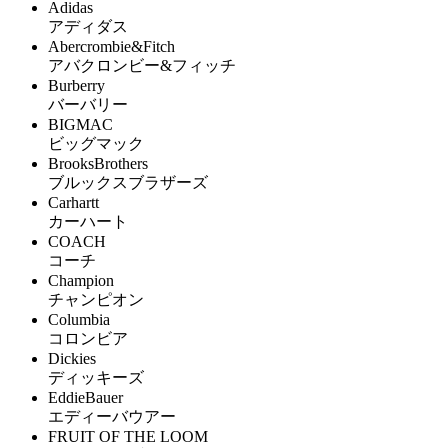
Adidas
アディダス
Abercrombie&Fitch
アバクロンビー&フィッチ
Burberry
バーバリー
BIGMAC
ビッグマック
BrooksBrothers
ブルックスブラザーズ
Carhartt
カーハート
COACH
コーチ
Champion
チャンピオン
Columbia
コロンビア
Dickies
ディッキーズ
EddieBauer
エディーバウアー
FRUIT OF THE LOOM