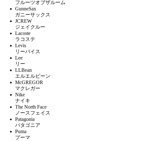
フルーツオブザルーム
GunneSax
ガニーサックス
JCREW
ジェイクルー
Lacoste
ラコステ
Levis
リーバイス
Lee
リー
LLBean
エルエルビーン
McGREGOR
マクレガー
Nike
ナイキ
The North Face
ノースフェイス
Patagonia
パタゴニア
Puma
プーマ