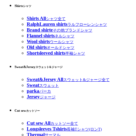
Shirts
シャツ
Shirts All
シャツ全て
RalphLauren shirts
ラルフローレンシャツ
Brand shirte
その他ブランドシャツ
Flannel shirts
ネルシャツ
Wool shirts
ウールシャツ
Old shirts
オールドシャツ
Shortsleeved shirts
半袖シャツ
Sweat&Jersey
スウェット&ジャージ
Sweat&Jersey All
スウェット&ジャージ全て
Sweat
スウェット
parka
パーカ
Jersey
ジャージ
Cut sew
カットソー
Cut sew All
カットソー全て
Longsleeves Tshirts
長袖Tシャツ(ロンT)
Thermal
サーマル