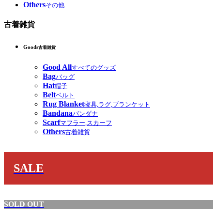
Others
その他
古着雑貨
Goods
古着雑貨
Good All
すべてのグッズ
Bag
バッグ
Hat
帽子
Belt
ベルト
Rug Blanket
寝具,ラグ,ブランケット
Bandana
バンダナ
Scarf
マフラー,スカーフ
Others
古着雑貨
SALE
SOLD OUT