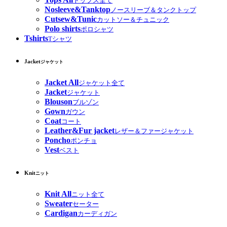
トップス全て
Nosleeve&Tanktop
ノースリーブ＆タンクトップ
Cutsew&Tunic
カットソー＆チュニック
Polo shirts
ポロシャツ
Tshirts
Tシャツ
Jacket
ジャケット
Jacket All
ジャケット全て
Jacket
ジャケット
Blouson
ブルゾン
Gown
ガウン
Coat
コート
Leather&Fur jacket
レザー＆ファージャケット
Poncho
ポンチョ
Vest
ベスト
Knit
ニット
Knit All
ニット全て
Sweater
セーター
Cardigan
カーディガン