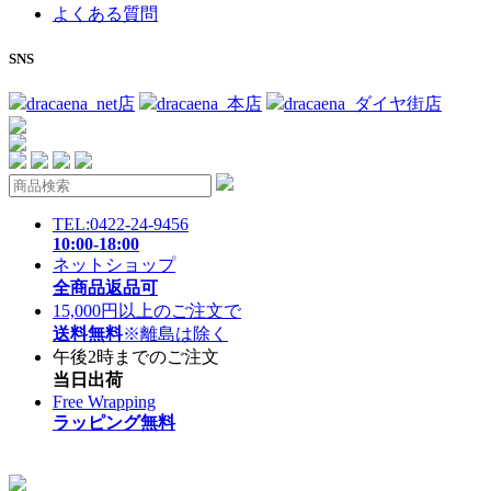
よくある質問
SNS
dracaena_net店
dracaena_本店
dracaena_ダイヤ街店
TEL:0422-24-9456
10:00-18:00
ネットショップ
全商品返品可
15,000円以上のご注文で
送料無料
※離島は除く
午後2時までのご注文
当日出荷
Free Wrapping
ラッピング無料