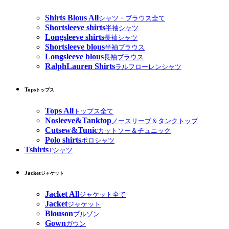
Shirts Blous All
シャツ・ブラウス全て
Shortsleeve shirts
半袖シャツ
Longsleeve shirts
長袖シャツ
Shortsleeve blous
半袖ブラウス
Longsleeve blous
長袖ブラウス
RalphLauren Shirts
ラルフローレンシャツ
Tops
トップス
Tops All
トップス全て
Nosleeve&Tanktop
ノースリーブ＆タンクトップ
Cutsew&Tunic
カットソー＆チュニック
Polo shirts
ポロシャツ
Tshirts
Tシャツ
Jacket
ジャケット
Jacket All
ジャケット全て
Jacket
ジャケット
Blouson
ブルゾン
Gown
ガウン