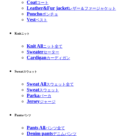
Coat
コート
Leather&Fur jacket
レザー＆ファージャケット
Poncho
ポンチョ
Vest
ベスト
Knit
ニット
Knit All
ニット全て
Sweater
セーター
Cardigan
カーディガン
Sweat
スウェット
Sweat All
スウェット全て
Sweat
スウェット
Parka
パーカ
Jersey
ジャージ
Pants
パンツ
Pants All
パンツ全て
Denim pants
デニムパンツ