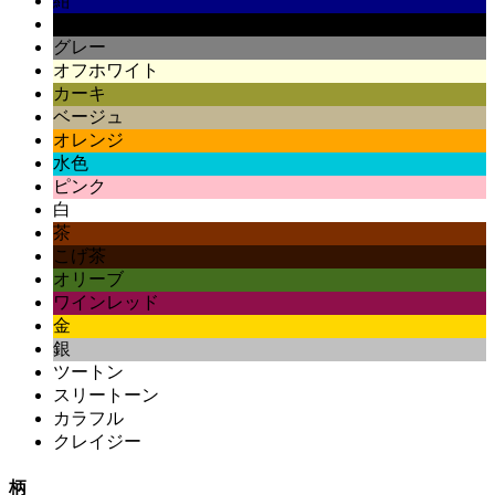
紺
黒
グレー
オフホワイト
カーキ
ベージュ
オレンジ
水色
ピンク
白
茶
こげ茶
オリーブ
ワインレッド
金
銀
ツートン
スリートーン
カラフル
クレイジー
柄