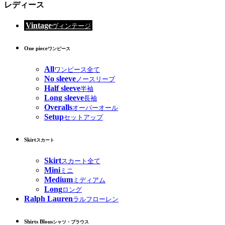
レディース
Vintage
ヴィンテージ
One piece
ワンピース
All
ワンピース全て
No sleeve
ノースリーブ
Half sleeve
半袖
Long sleeve
長袖
Overalls
オーバーオール
Setup
セットアップ
Skirt
スカート
Skirt
スカート全て
Mini
ミニ
Medium
ミディアム
Long
ロング
Ralph Lauren
ラルフローレン
Shirts Blous
シャツ・ブラウス