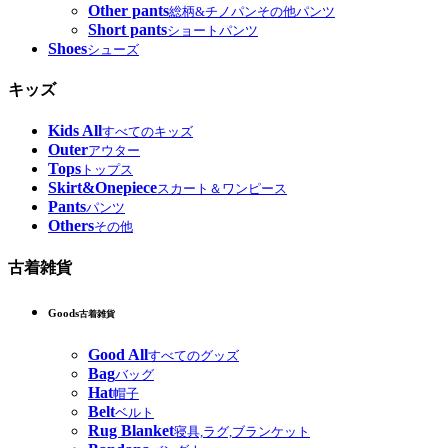
Other pants
総柄&チノパンその他パンツ
Short pants
ショートパンツ
Shoes
シューズ
キッズ
Kids All
すべてのキッズ
Outer
アウター
Tops
トップス
Skirt&Onepiece
スカート＆ワンピース
Pants
パンツ
Others
その他
古着雑貨
Goods
古着雑貨
Good All
すべてのグッズ
Bag
バッグ
Hat
帽子
Belt
ベルト
Rug Blanket
寝具,ラグ,ブランケット