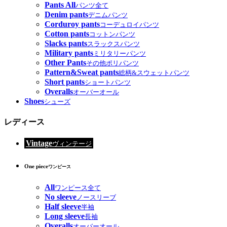
Pants All
パンツ全て
Denim pants
デニムパンツ
Corduroy pants
コーデュロイパンツ
Cotton pants
コットンパンツ
Slacks pants
スラックスパンツ
Military pants
ミリタリーパンツ
Other Pants
その他ポリパンツ
Pattern&Sweat pants
総柄&スウェットパンツ
Short pants
ショートパンツ
Overalls
オーバーオール
Shoes
シューズ
レディース
Vintage
ヴィンテージ
One piece
ワンピース
All
ワンピース全て
No sleeve
ノースリーブ
Half sleeve
半袖
Long sleeve
長袖
Overalls
オーバーオール