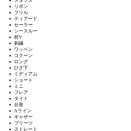
スタッズ
リボン
フリル
ティアード
セーラー
シースルー
前V
刺繍
ワッペン
コクーン
ロング
ひざ下
ミディアム
ショート
ミニ
フレア
タイト
台形
Aライン
ギャザー
プリーツ
ストレート