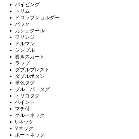
パイピング
トリム
ドロップショルダー
バック
カシュクール
フリンジ
ドルマン
シンプル
巻きスカート
ラップ
ダブルブレスト
ダブルボタン
単色タグ
ブルーバータグ
トリコタグ
ペイント
マチ付
クルーネック
Uネック
Vネック
ボートネック