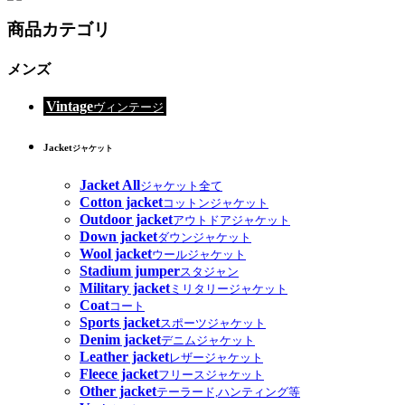
商品カテゴリ
メンズ
Vintage
ヴィンテージ
Jacket
ジャケット
Jacket All
ジャケット全て
Cotton jacket
コットンジャケット
Outdoor jacket
アウトドアジャケット
Down jacket
ダウンジャケット
Wool jacket
ウールジャケット
Stadium jumper
スタジャン
Military jacket
ミリタリージャケット
Coat
コート
Sports jacket
スポーツジャケット
Denim jacket
デニムジャケット
Leather jacket
レザージャケット
Fleece jacket
フリースジャケット
Other jacket
テーラード,ハンティング等