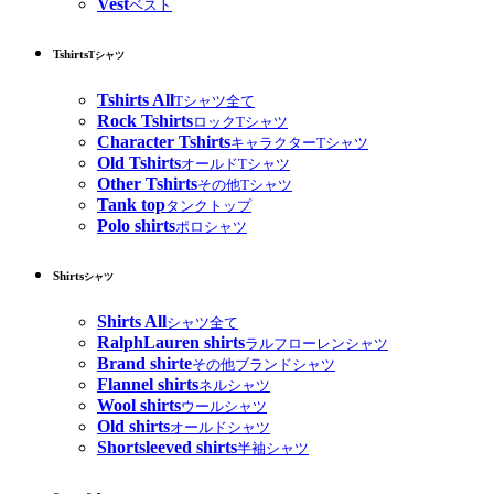
Vest
ベスト
Tshirts
Tシャツ
Tshirts All
Tシャツ全て
Rock Tshirts
ロックTシャツ
Character Tshirts
キャラクターTシャツ
Old Tshirts
オールドTシャツ
Other Tshirts
その他Tシャツ
Tank top
タンクトップ
Polo shirts
ポロシャツ
Shirts
シャツ
Shirts All
シャツ全て
RalphLauren shirts
ラルフローレンシャツ
Brand shirte
その他ブランドシャツ
Flannel shirts
ネルシャツ
Wool shirts
ウールシャツ
Old shirts
オールドシャツ
Shortsleeved shirts
半袖シャツ