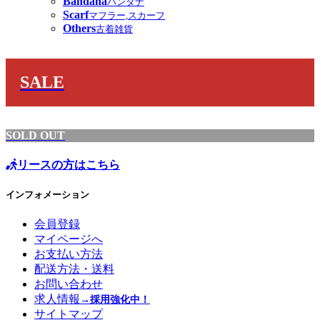
Bandana
バンダナ
Scarf
マフラー,スカーフ
Others
古着雑貨
SALE
SOLD OUT
リースの方はこちら
インフォメーション
会員登録
マイページへ
お支払い方法
配送方法・送料
お問い合わせ
求人情報
→採用強化中！
サイトマップ