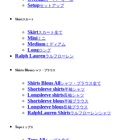
Setup
セットアップ
Skirt
スカート
Skirt
スカート全て
Mini
ミニ
Medium
ミディアム
Long
ロング
Ralph Lauren
ラルフローレン
Shirts Blous
シャツ・ブラウス
Shirts Blous All
シャツ・ブラウス全て
Shortsleeve shirts
半袖シャツ
Longsleeve shirts
長袖シャツ
Shortsleeve blous
半袖ブラウス
Longsleeve blous
長袖ブラウス
RalphLauren Shirts
ラルフローレンシャツ
Tops
トップス
Tops All