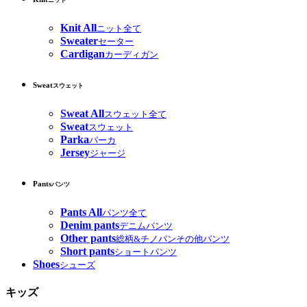
ニット
Knit All
ニット全て
Sweater
セーター
Cardigan
カーディガン
Sweat
スウェット
Sweat All
スウェット全て
Sweat
スウェット
Parka
パーカ
Jersey
ジャージ
Pants
パンツ
Pants All
パンツ全て
Denim pants
デニムパンツ
Other pants
総柄&チノパンその他パンツ
Short pants
ショートパンツ
Shoes
シューズ
キッズ