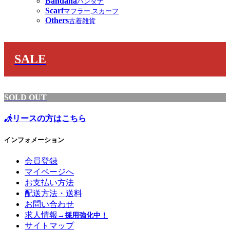
Bandana
バンダナ
Scarf
マフラー,スカーフ
Others
古着雑貨
SALE
SOLD OUT
リースの方はこちら
インフォメーション
会員登録
マイページへ
お支払い方法
配送方法・送料
お問い合わせ
求人情報
→採用強化中！
サイトマップ