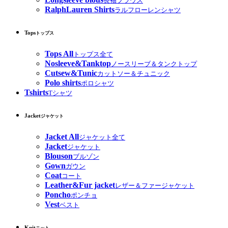
長袖ブラウス
RalphLauren Shirts
ラルフローレンシャツ
Tops
トップス
Tops All
トップス全て
Nosleeve&Tanktop
ノースリーブ＆タンクトップ
Cutsew&Tunic
カットソー＆チュニック
Polo shirts
ポロシャツ
Tshirts
Tシャツ
Jacket
ジャケット
Jacket All
ジャケット全て
Jacket
ジャケット
Blouson
ブルゾン
Gown
ガウン
Coat
コート
Leather&Fur jacket
レザー＆ファージャケット
Poncho
ポンチョ
Vest
ベスト
Knit