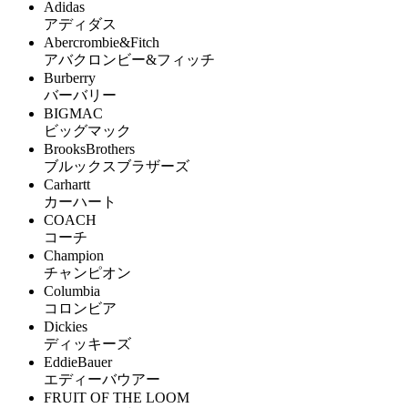
Adidas
アディダス
Abercrombie&Fitch
アバクロンビー&フィッチ
Burberry
バーバリー
BIGMAC
ビッグマック
BrooksBrothers
ブルックスブラザーズ
Carhartt
カーハート
COACH
コーチ
Champion
チャンピオン
Columbia
コロンビア
Dickies
ディッキーズ
EddieBauer
エディーバウアー
FRUIT OF THE LOOM