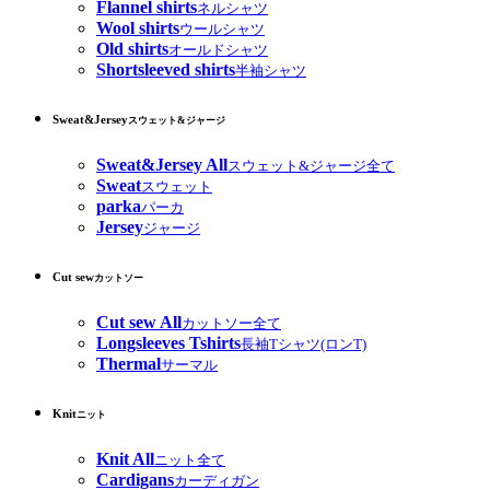
Flannel shirts
ネルシャツ
Wool shirts
ウールシャツ
Old shirts
オールドシャツ
Shortsleeved shirts
半袖シャツ
Sweat&Jersey
スウェット&ジャージ
Sweat&Jersey All
スウェット&ジャージ全て
Sweat
スウェット
parka
パーカ
Jersey
ジャージ
Cut sew
カットソー
Cut sew All
カットソー全て
Longsleeves Tshirts
長袖Tシャツ(ロンT)
Thermal
サーマル
Knit
ニット
Knit All
ニット全て
Cardigans
カーディガン