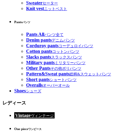
Sweater
セーター
Knit vest
ニットベスト
Pants
パンツ
Pants All
パンツ全て
Denim pants
デニムパンツ
Corduroy pants
コーデュロイパンツ
Cotton pants
コットンパンツ
Slacks pants
スラックスパンツ
Military pants
ミリタリーパンツ
Other Pants
その他ポリパンツ
Pattern&Sweat pants
総柄&スウェットパンツ
Short pants
ショートパンツ
Overalls
オーバーオール
Shoes
シューズ
レディース
Vintage
ヴィンテージ
One piece
ワンピース