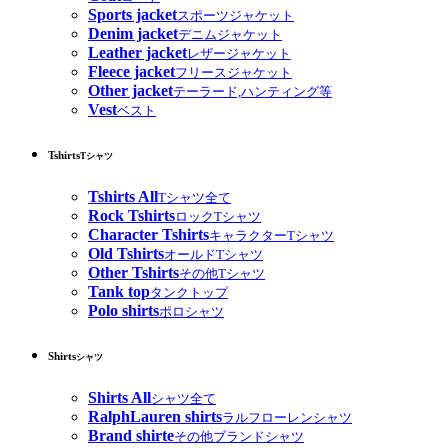
Sports jacket
スポーツジャケット
Denim jacket
デニムジャケット
Leather jacket
レザージャケット
Fleece jacket
フリースジャケット
Other jacket
テーラード,ハンティング等
Vest
ベスト
Tshirts
Tシャツ
Tshirts All
Tシャツ全て
Rock Tshirts
ロックTシャツ
Character Tshirts
キャラクターTシャツ
Old Tshirts
オールドTシャツ
Other Tshirts
その他Tシャツ
Tank top
タンクトップ
Polo shirts
ポロシャツ
Shirts
シャツ
Shirts All
シャツ全て
RalphLauren shirts
ラルフローレンシャツ
Brand shirte
その他ブランドシャツ