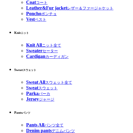
Coat
コート
Leather&Fur jacket
レザー＆ファージャケット
Poncho
ポンチョ
Vest
ベスト
Knit
ニット
Knit All
ニット全て
Sweater
セーター
Cardigan
カーディガン
Sweat
スウェット
Sweat All
スウェット全て
Sweat
スウェット
Parka
パーカ
Jersey
ジャージ
Pants
パンツ
Pants All
パンツ全て
Denim pants
デニムパンツ