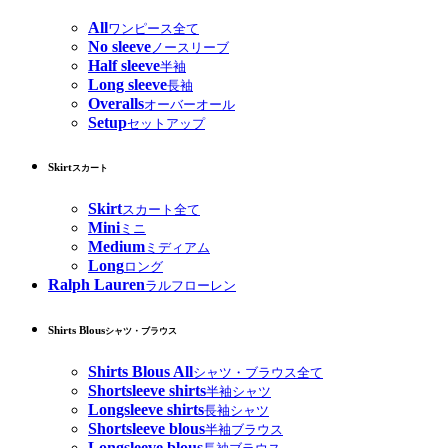
All
ワンピース全て
No sleeve
ノースリーブ
Half sleeve
半袖
Long sleeve
長袖
Overalls
オーバーオール
Setup
セットアップ
Skirt
スカート
Skirt
スカート全て
Mini
ミニ
Medium
ミディアム
Long
ロング
Ralph Lauren
ラルフローレン
Shirts Blous
シャツ・ブラウス
Shirts Blous All
シャツ・ブラウス全て
Shortsleeve shirts
半袖シャツ
Longsleeve shirts
長袖シャツ
Shortsleeve blous
半袖ブラウス
Longsleeve blous