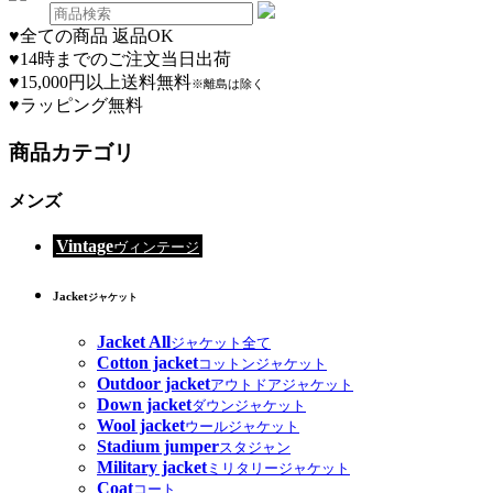
♥
全ての商品 返品OK
♥
14時までのご注文当日出荷
♥
15,000円以上送料無料
※離島は除く
♥
ラッピング無料
商品カテゴリ
メンズ
Vintage
ヴィンテージ
Jacket
ジャケット
Jacket All
ジャケット全て
Cotton jacket
コットンジャケット
Outdoor jacket
アウトドアジャケット
Down jacket
ダウンジャケット
Wool jacket
ウールジャケット
Stadium jumper
スタジャン
Military jacket
ミリタリージャケット
Coat
コート