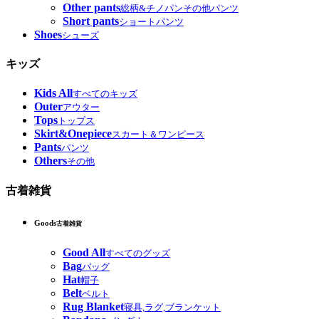
Other pants
総柄&チノパンその他パンツ
Short pants
ショートパンツ
Shoes
シューズ
キッズ
Kids All
すべてのキッズ
Outer
アウター
Tops
トップス
Skirt&Onepiece
スカート＆ワンピース
Pants
パンツ
Others
その他
古着雑貨
Goods
古着雑貨
Good All
すべてのグッズ
Bag
バッグ
Hat
帽子
Belt
ベルト
Rug Blanket
寝具,ラグ,ブランケット