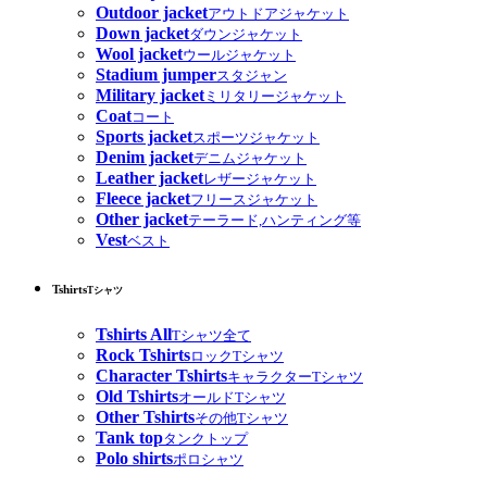
Outdoor jacket
アウトドアジャケット
Down jacket
ダウンジャケット
Wool jacket
ウールジャケット
Stadium jumper
スタジャン
Military jacket
ミリタリージャケット
Coat
コート
Sports jacket
スポーツジャケット
Denim jacket
デニムジャケット
Leather jacket
レザージャケット
Fleece jacket
フリースジャケット
Other jacket
テーラード,ハンティング等
Vest
ベスト
Tshirts
Tシャツ
Tshirts All
Tシャツ全て
Rock Tshirts
ロックTシャツ
Character Tshirts
キャラクターTシャツ
Old Tshirts
オールドTシャツ
Other Tshirts
その他Tシャツ
Tank top
タンクトップ
Polo shirts
ポロシャツ