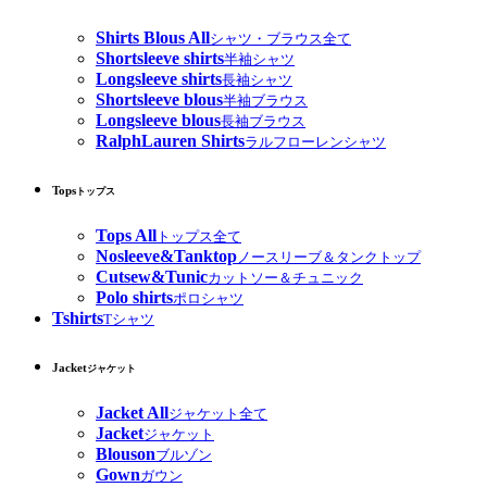
Shirts Blous All
シャツ・ブラウス全て
Shortsleeve shirts
半袖シャツ
Longsleeve shirts
長袖シャツ
Shortsleeve blous
半袖ブラウス
Longsleeve blous
長袖ブラウス
RalphLauren Shirts
ラルフローレンシャツ
Tops
トップス
Tops All
トップス全て
Nosleeve&Tanktop
ノースリーブ＆タンクトップ
Cutsew&Tunic
カットソー＆チュニック
Polo shirts
ポロシャツ
Tshirts
Tシャツ
Jacket
ジャケット
Jacket All
ジャケット全て
Jacket
ジャケット
Blouson
ブルゾン
Gown
ガウン