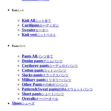
Knit
ニット
Knit All
ニット全て
Cardigans
カーディガン
Sweater
セーター
Knit vest
ニットベスト
Pants
パンツ
Pants All
パンツ全て
Denim pants
デニムパンツ
Corduroy pants
コーデュロイパンツ
Cotton pants
コットンパンツ
Slacks pants
スラックスパンツ
Military pants
ミリタリーパンツ
Other Pants
その他ポリパンツ
Pattern&Sweat pants
総柄&スウェットパンツ
Short pants
ショートパンツ
Overalls
オーバーオール
Shoes
シューズ