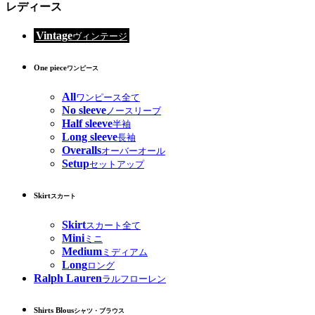
レディース
Vintage
ヴィンテージ
One piece
ワンピース
All
ワンピース全て
No sleeve
ノースリーブ
Half sleeve
半袖
Long sleeve
長袖
Overalls
オーバーオール
Setup
セットアップ
Skirt
スカート
Skirt
スカート全て
Mini
ミニ
Medium
ミディアム
Long
ロング
Ralph Lauren
ラルフローレン
Shirts Blous
シャツ・ブラウス