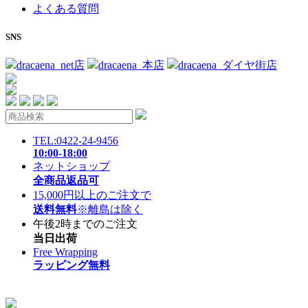
よくある質問
SNS
dracaena_net店
dracaena_本店
dracaena_ダイヤ街店
TEL:0422-24-9456
10:00-18:00
ネットショップ
全商品返品可
15,000円以上のご注文で
送料無料
※離島は除く
午後2時までのご注文
当日出荷
Free Wrapping
ラッピング無料