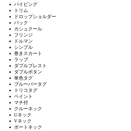
パイピング
トリム
ドロップショルダー
バック
カシュクール
フリンジ
ドルマン
シンプル
巻きスカート
ラップ
ダブルブレスト
ダブルボタン
単色タグ
ブルーバータグ
トリコタグ
ペイント
マチ付
クルーネック
Uネック
Vネック
ボートネック