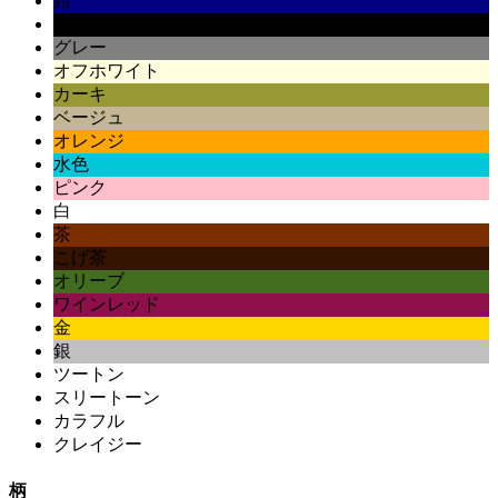
紺
黒
グレー
オフホワイト
カーキ
ベージュ
オレンジ
水色
ピンク
白
茶
こげ茶
オリーブ
ワインレッド
金
銀
ツートン
スリートーン
カラフル
クレイジー
柄