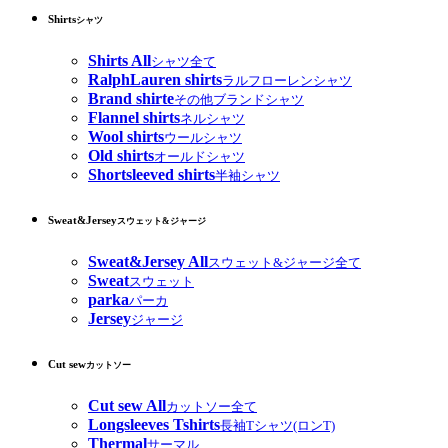
Shirts
シャツ
Shirts All
シャツ全て
RalphLauren shirts
ラルフローレンシャツ
Brand shirte
その他ブランドシャツ
Flannel shirts
ネルシャツ
Wool shirts
ウールシャツ
Old shirts
オールドシャツ
Shortsleeved shirts
半袖シャツ
Sweat&Jersey
スウェット&ジャージ
Sweat&Jersey All
スウェット&ジャージ全て
Sweat
スウェット
parka
パーカ
Jersey
ジャージ
Cut sew
カットソー
Cut sew All
カットソー全て
Longsleeves Tshirts
長袖Tシャツ(ロンT)
Thermal
サーマル