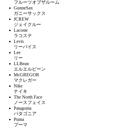
フルーツオブザルーム
GunneSax
ガニーサックス
JCREW
ジェイクルー
Lacoste
ラコステ
Levis
リーバイス
Lee
リー
LLBean
エルエルビーン
McGREGOR
マクレガー
Nike
ナイキ
The North Face
ノースフェイス
Patagonia
パタゴニア
Puma
プーマ