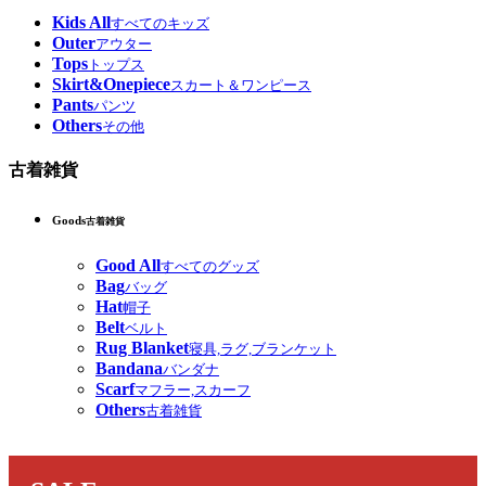
Kids All
すべてのキッズ
Outer
アウター
Tops
トップス
Skirt&Onepiece
スカート＆ワンピース
Pants
パンツ
Others
その他
古着雑貨
Goods
古着雑貨
Good All
すべてのグッズ
Bag
バッグ
Hat
帽子
Belt
ベルト
Rug Blanket
寝具,ラグ,ブランケット
Bandana
バンダナ
Scarf
マフラー,スカーフ
Others
古着雑貨