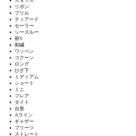
スタッズ
リボン
フリル
ティアード
セーラー
シースルー
前V
刺繍
ワッペン
コクーン
ロング
ひざ下
ミディアム
ショート
ミニ
フレア
タイト
台形
Aライン
ギャザー
プリーツ
ストレート