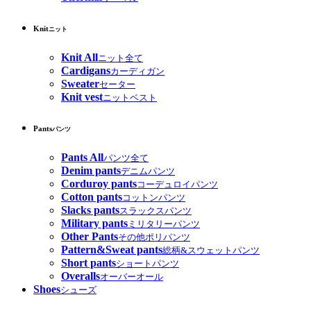
Knit
ニット
Knit All
ニット全て
Cardigans
カーディガン
Sweater
セーター
Knit vest
ニットベスト
Pants
パンツ
Pants All
パンツ全て
Denim pants
デニムパンツ
Corduroy pants
コーデュロイパンツ
Cotton pants
コットンパンツ
Slacks pants
スラックスパンツ
Military pants
ミリタリーパンツ
Other Pants
その他ポリパンツ
Pattern&Sweat pants
総柄&スウェットパンツ
Short pants
ショートパンツ
Overalls
オーバーオール
Shoes
シューズ