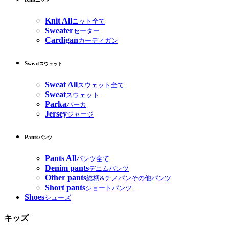
ニット
Knit All
ニット全て
Sweater
セーター
Cardigan
カーディガン
Sweat
スウェット
Sweat All
スウェット全て
Sweat
スウェット
Parka
パーカ
Jersey
ジャージ
Pants
パンツ
Pants All
パンツ全て
Denim pants
デニムパンツ
Other pants
総柄&チノパンその他パンツ
Short pants
ショートパンツ
Shoes
シューズ
キッズ