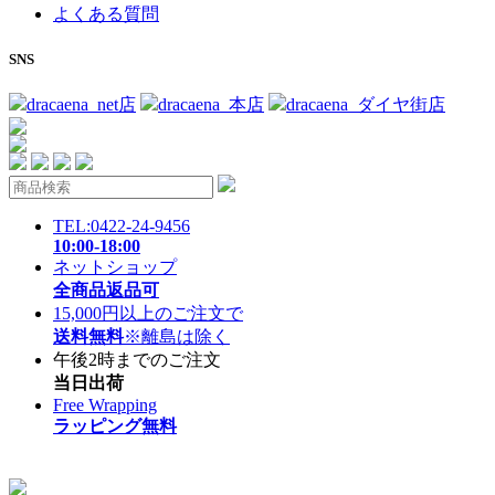
よくある質問
SNS
dracaena_net店
dracaena_本店
dracaena_ダイヤ街店
TEL:0422-24-9456
10:00-18:00
ネットショップ
全商品返品可
15,000円以上のご注文で
送料無料
※離島は除く
午後2時までのご注文
当日出荷
Free Wrapping
ラッピング無料