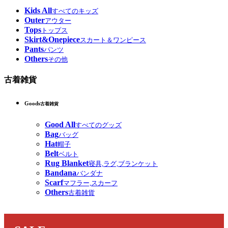
Kids All
すべてのキッズ
Outer
アウター
Tops
トップス
Skirt&Onepiece
スカート＆ワンピース
Pants
パンツ
Others
その他
古着雑貨
Goods
古着雑貨
Good All
すべてのグッズ
Bag
バッグ
Hat
帽子
Belt
ベルト
Rug Blanket
寝具,ラグ,ブランケット
Bandana
バンダナ
Scarf
マフラー,スカーフ
Others
古着雑貨