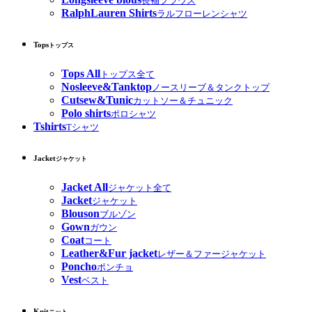
長袖ブラウス
RalphLauren Shirts
ラルフローレンシャツ
Tops
トップス
Tops All
トップス全て
Nosleeve&Tanktop
ノースリーブ＆タンクトップ
Cutsew&Tunic
カットソー＆チュニック
Polo shirts
ポロシャツ
Tshirts
Tシャツ
Jacket
ジャケット
Jacket All
ジャケット全て
Jacket
ジャケット
Blouson
ブルゾン
Gown
ガウン
Coat
コート
Leather&Fur jacket
レザー＆ファージャケット
Poncho
ポンチョ
Vest
ベスト
Knit