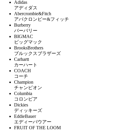
Adidas
アディダス
Abercrombie&Fitch
アバクロンビー&フィッチ
Burberry
バーバリー
BIGMAC
ビッグマック
BrooksBrothers
ブルックスブラザーズ
Carhartt
カーハート
COACH
コーチ
Champion
チャンピオン
Columbia
コロンビア
Dickies
ディッキーズ
EddieBauer
エディーバウアー
FRUIT OF THE LOOM