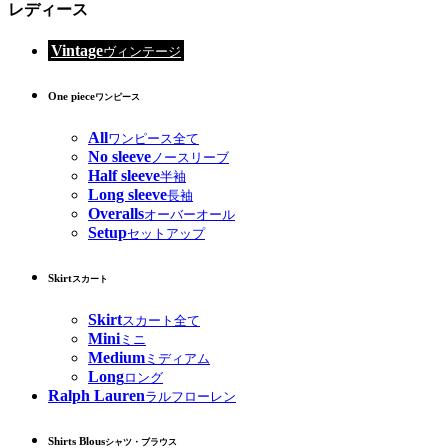
レディース
Vintage
ヴィンテージ
One piece
ワンピース
All
ワンピース全て
No sleeve
ノースリーブ
Half sleeve
半袖
Long sleeve
長袖
Overalls
オーバーオール
Setup
セットアップ
Skirt
スカート
Skirt
スカート全て
Mini
ミニ
Medium
ミディアム
Long
ロング
Ralph Lauren
ラルフローレン
Shirts Blous
シャツ・ブラウス