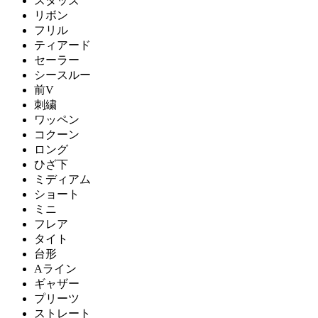
スタッズ
リボン
フリル
ティアード
セーラー
シースルー
前V
刺繍
ワッペン
コクーン
ロング
ひざ下
ミディアム
ショート
ミニ
フレア
タイト
台形
Aライン
ギャザー
プリーツ
ストレート