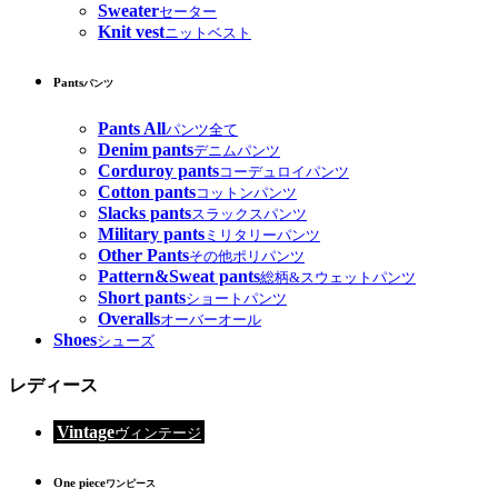
Sweater
セーター
Knit vest
ニットベスト
Pants
パンツ
Pants All
パンツ全て
Denim pants
デニムパンツ
Corduroy pants
コーデュロイパンツ
Cotton pants
コットンパンツ
Slacks pants
スラックスパンツ
Military pants
ミリタリーパンツ
Other Pants
その他ポリパンツ
Pattern&Sweat pants
総柄&スウェットパンツ
Short pants
ショートパンツ
Overalls
オーバーオール
Shoes
シューズ
レディース
Vintage
ヴィンテージ
One piece
ワンピース