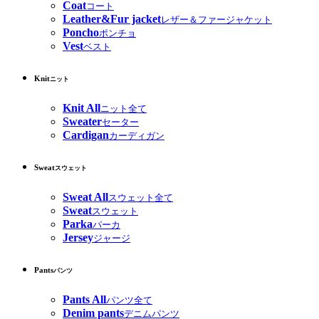
Coat
コート
Leather&Fur jacket
レザー＆ファージャケット
Poncho
ポンチョ
Vest
ベスト
Knit
ニット
Knit All
ニット全て
Sweater
セーター
Cardigan
カーディガン
Sweat
スウェット
Sweat All
スウェット全て
Sweat
スウェット
Parka
パーカ
Jersey
ジャージ
Pants
パンツ
Pants All
パンツ全て
Denim pants
デニムパンツ