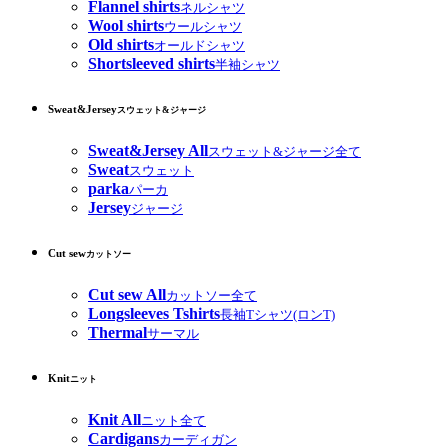
Flannel shirts
ネルシャツ
Wool shirts
ウールシャツ
Old shirts
オールドシャツ
Shortsleeved shirts
半袖シャツ
Sweat&Jersey
スウェット&ジャージ
Sweat&Jersey All
スウェット&ジャージ全て
Sweat
スウェット
parka
パーカ
Jersey
ジャージ
Cut sew
カットソー
Cut sew All
カットソー全て
Longsleeves Tshirts
長袖Tシャツ(ロンT)
Thermal
サーマル
Knit
ニット
Knit All
ニット全て
Cardigans
カーディガン