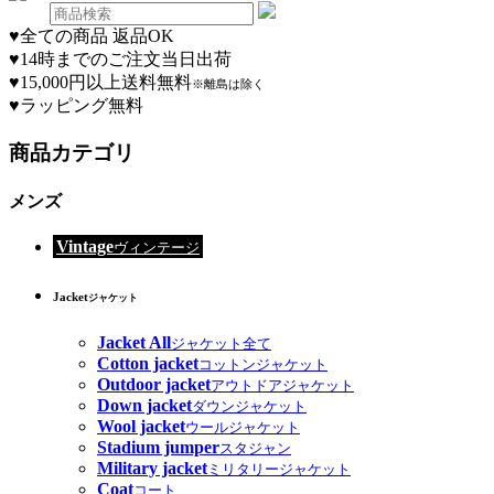
♥
全ての商品 返品OK
♥
14時までのご注文当日出荷
♥
15,000円以上送料無料
※離島は除く
♥
ラッピング無料
商品カテゴリ
メンズ
Vintage
ヴィンテージ
Jacket
ジャケット
Jacket All
ジャケット全て
Cotton jacket
コットンジャケット
Outdoor jacket
アウトドアジャケット
Down jacket
ダウンジャケット
Wool jacket
ウールジャケット
Stadium jumper
スタジャン
Military jacket
ミリタリージャケット
Coat
コート