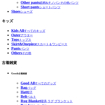
Other pants
総柄&チノパンその他パンツ
Short pants
ショートパンツ
Shoes
シューズ
キッズ
Kids All
すべてのキッズ
Outer
アウター
Tops
トップス
Skirt&Onepiece
スカート＆ワンピース
Pants
パンツ
Others
その他
古着雑貨
Goods
古着雑貨
Good All
すべてのグッズ
Bag
バッグ
Hat
帽子
Belt
ベルト
Rug Blanket
寝具,ラグ,ブランケット