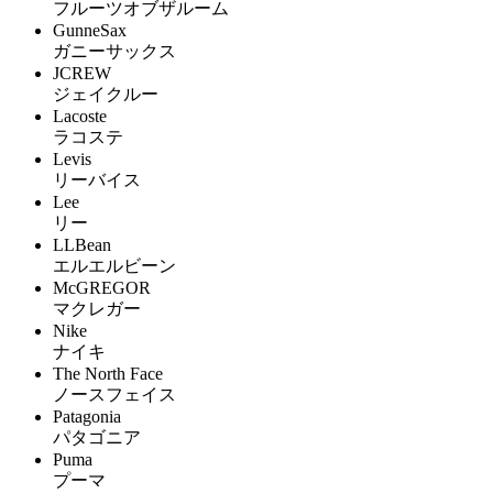
フルーツオブザルーム
GunneSax
ガニーサックス
JCREW
ジェイクルー
Lacoste
ラコステ
Levis
リーバイス
Lee
リー
LLBean
エルエルビーン
McGREGOR
マクレガー
Nike
ナイキ
The North Face
ノースフェイス
Patagonia
パタゴニア
Puma
プーマ