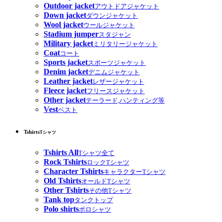
Outdoor jacket
アウトドアジャケット
Down jacket
ダウンジャケット
Wool jacket
ウールジャケット
Stadium jumper
スタジャン
Military jacket
ミリタリージャケット
Coat
コート
Sports jacket
スポーツジャケット
Denim jacket
デニムジャケット
Leather jacket
レザージャケット
Fleece jacket
フリースジャケット
Other jacket
テーラード,ハンティング等
Vest
ベスト
Tshirts
Tシャツ
Tshirts All
Tシャツ全て
Rock Tshirts
ロックTシャツ
Character Tshirts
キャラクターTシャツ
Old Tshirts
オールドTシャツ
Other Tshirts
その他Tシャツ
Tank top
タンクトップ
Polo shirts
ポロシャツ