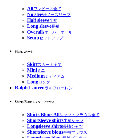
All
ワンピース全て
No sleeve
ノースリーブ
Half sleeve
半袖
Long sleeve
長袖
Overalls
オーバーオール
Setup
セットアップ
Skirt
スカート
Skirt
スカート全て
Mini
ミニ
Medium
ミディアム
Long
ロング
Ralph Lauren
ラルフローレン
Shirts Blous
シャツ・ブラウス
Shirts Blous All
シャツ・ブラウス全て
Shortsleeve shirts
半袖シャツ
Longsleeve shirts
長袖シャツ
Shortsleeve blous
半袖ブラウス
Longsleeve blous