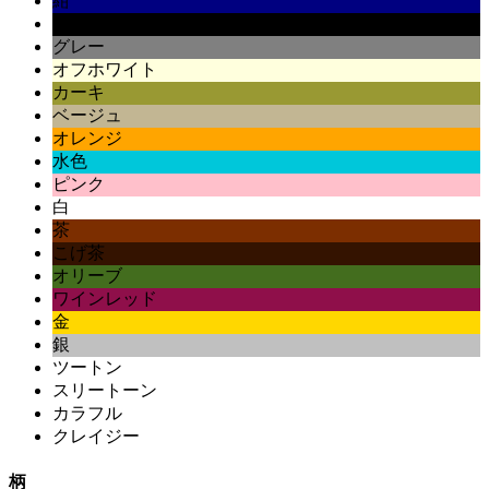
紺
黒
グレー
オフホワイト
カーキ
ベージュ
オレンジ
水色
ピンク
白
茶
こげ茶
オリーブ
ワインレッド
金
銀
ツートン
スリートーン
カラフル
クレイジー
柄