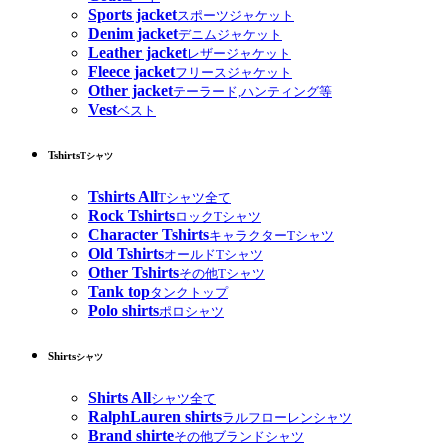
Sports jacket
スポーツジャケット
Denim jacket
デニムジャケット
Leather jacket
レザージャケット
Fleece jacket
フリースジャケット
Other jacket
テーラード,ハンティング等
Vest
ベスト
Tshirts
Tシャツ
Tshirts All
Tシャツ全て
Rock Tshirts
ロックTシャツ
Character Tshirts
キャラクターTシャツ
Old Tshirts
オールドTシャツ
Other Tshirts
その他Tシャツ
Tank top
タンクトップ
Polo shirts
ポロシャツ
Shirts
シャツ
Shirts All
シャツ全て
RalphLauren shirts
ラルフローレンシャツ
Brand shirte
その他ブランドシャツ