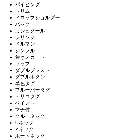
パイピング
トリム
ドロップショルダー
バック
カシュクール
フリンジ
ドルマン
シンプル
巻きスカート
ラップ
ダブルブレスト
ダブルボタン
単色タグ
ブルーバータグ
トリコタグ
ペイント
マチ付
クルーネック
Uネック
Vネック
ボートネック