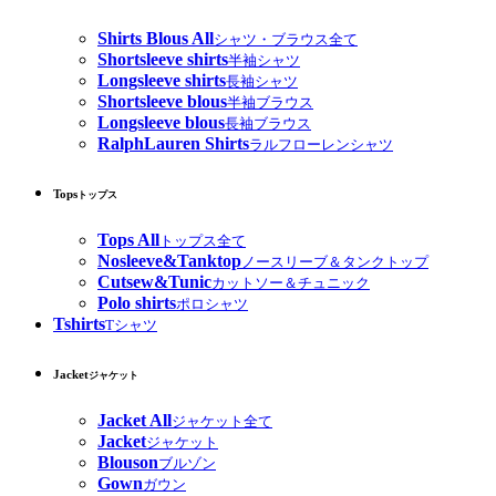
Shirts Blous All
シャツ・ブラウス全て
Shortsleeve shirts
半袖シャツ
Longsleeve shirts
長袖シャツ
Shortsleeve blous
半袖ブラウス
Longsleeve blous
長袖ブラウス
RalphLauren Shirts
ラルフローレンシャツ
Tops
トップス
Tops All
トップス全て
Nosleeve&Tanktop
ノースリーブ＆タンクトップ
Cutsew&Tunic
カットソー＆チュニック
Polo shirts
ポロシャツ
Tshirts
Tシャツ
Jacket
ジャケット
Jacket All
ジャケット全て
Jacket
ジャケット
Blouson
ブルゾン
Gown
ガウン