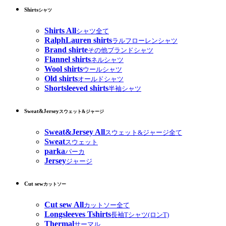
Shirts
シャツ
Shirts All
シャツ全て
RalphLauren shirts
ラルフローレンシャツ
Brand shirte
その他ブランドシャツ
Flannel shirts
ネルシャツ
Wool shirts
ウールシャツ
Old shirts
オールドシャツ
Shortsleeved shirts
半袖シャツ
Sweat&Jersey
スウェット&ジャージ
Sweat&Jersey All
スウェット&ジャージ全て
Sweat
スウェット
parka
パーカ
Jersey
ジャージ
Cut sew
カットソー
Cut sew All
カットソー全て
Longsleeves Tshirts
長袖Tシャツ(ロンT)
Thermal
サーマル