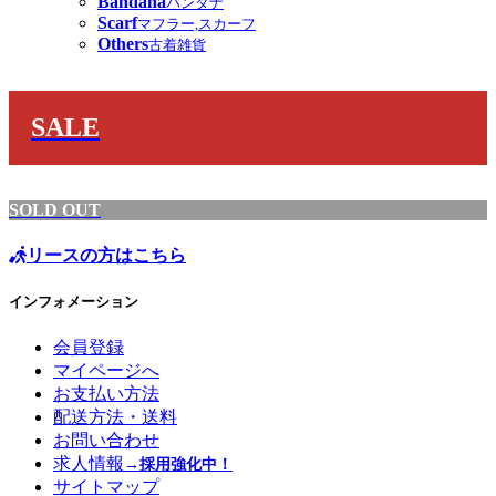
Bandana
バンダナ
Scarf
マフラー,スカーフ
Others
古着雑貨
SALE
SOLD OUT
リースの方はこちら
インフォメーション
会員登録
マイページへ
お支払い方法
配送方法・送料
お問い合わせ
求人情報
→採用強化中！
サイトマップ