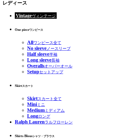
レディース
Vintage
ヴィンテージ
One piece
ワンピース
All
ワンピース全て
No sleeve
ノースリーブ
Half sleeve
半袖
Long sleeve
長袖
Overalls
オーバーオール
Setup
セットアップ
Skirt
スカート
Skirt
スカート全て
Mini
ミニ
Medium
ミディアム
Long
ロング
Ralph Lauren
ラルフローレン
Shirts Blous
シャツ・ブラウス