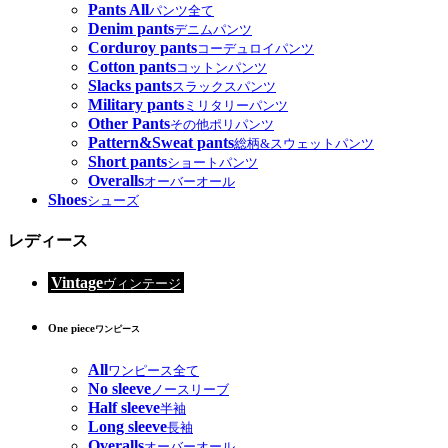
Pants All
パンツ全て
Denim pants
デニムパンツ
Corduroy pants
コーデュロイパンツ
Cotton pants
コットンパンツ
Slacks pants
スラックスパンツ
Military pants
ミリタリーパンツ
Other Pants
その他ポリパンツ
Pattern&Sweat pants
総柄&スウェットパンツ
Short pants
ショートパンツ
Overalls
オーバーオール
Shoes
シューズ
レディース
Vintage
ヴィンテージ
One piece
ワンピース
All
ワンピース全て
No sleeve
ノースリーブ
Half sleeve
半袖
Long sleeve
長袖
Overalls
オーバーオール