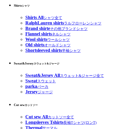
Shirts
シャツ
Shirts All
シャツ全て
RalphLauren shirts
ラルフローレンシャツ
Brand shirte
その他ブランドシャツ
Flannel shirts
ネルシャツ
Wool shirts
ウールシャツ
Old shirts
オールドシャツ
Shortsleeved shirts
半袖シャツ
Sweat&Jersey
スウェット&ジャージ
Sweat&Jersey All
スウェット&ジャージ全て
Sweat
スウェット
parka
パーカ
Jersey
ジャージ
Cut sew
カットソー
Cut sew All
カットソー全て
Longsleeves Tshirts
長袖Tシャツ(ロンT)
Thermal
サーマル