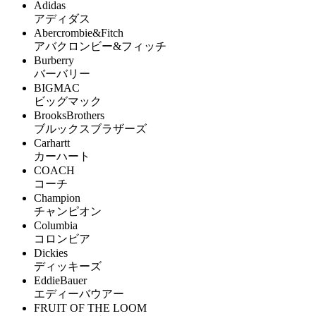
Adidas
アディダス
Abercrombie&Fitch
アバクロンビー&フィッチ
Burberry
バーバリー
BIGMAC
ビッグマック
BrooksBrothers
ブルックスブラザーズ
Carhartt
カーハート
COACH
コーチ
Champion
チャンピオン
Columbia
コロンビア
Dickies
ディッキーズ
EddieBauer
エディーバウアー
FRUIT OF THE LOOM