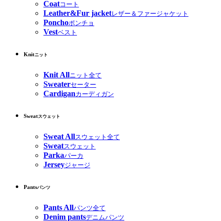
Coat
コート
Leather&Fur jacket
レザー＆ファージャケット
Poncho
ポンチョ
Vest
ベスト
Knit
ニット
Knit All
ニット全て
Sweater
セーター
Cardigan
カーディガン
Sweat
スウェット
Sweat All
スウェット全て
Sweat
スウェット
Parka
パーカ
Jersey
ジャージ
Pants
パンツ
Pants All
パンツ全て
Denim pants
デニムパンツ