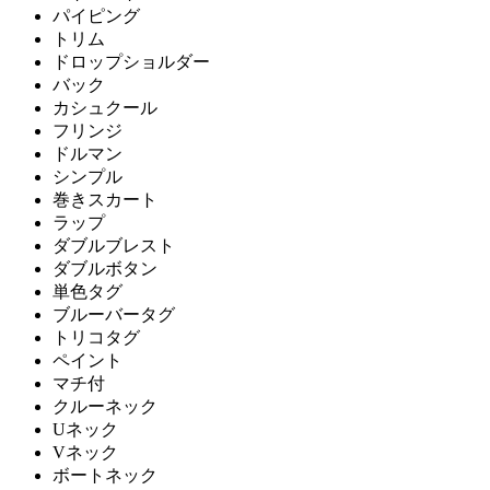
パイピング
トリム
ドロップショルダー
バック
カシュクール
フリンジ
ドルマン
シンプル
巻きスカート
ラップ
ダブルブレスト
ダブルボタン
単色タグ
ブルーバータグ
トリコタグ
ペイント
マチ付
クルーネック
Uネック
Vネック
ボートネック