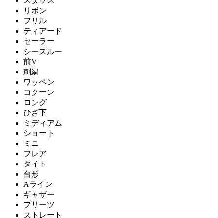
スタッズ
リボン
フリル
ティアード
セーラー
シースルー
前V
刺繍
ワッペン
コクーン
ロング
ひざ下
ミディアム
ショート
ミニ
フレア
タイト
台形
Aライン
ギャザー
プリーツ
ストレート