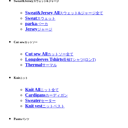
Sweat&Jersey
スウェット&ジャージ
Sweat&Jersey All
スウェット&ジャージ全て
Sweat
スウェット
parka
パーカ
Jersey
ジャージ
Cut sew
カットソー
Cut sew All
カットソー全て
Longsleeves Tshirts
長袖Tシャツ(ロンT)
Thermal
サーマル
Knit
ニット
Knit All
ニット全て
Cardigans
カーディガン
Sweater
セーター
Knit vest
ニットベスト
Pants
パンツ