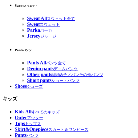
Sweat
スウェット
Sweat All
スウェット全て
Sweat
スウェット
Parka
パーカ
Jersey
ジャージ
Pants
パンツ
Pants All
パンツ全て
Denim pants
デニムパンツ
Other pants
総柄&チノパンその他パンツ
Short pants
ショートパンツ
Shoes
シューズ
キッズ
Kids All
すべてのキッズ
Outer
アウター
Tops
トップス
Skirt&Onepiece
スカート＆ワンピース
Pants
パンツ