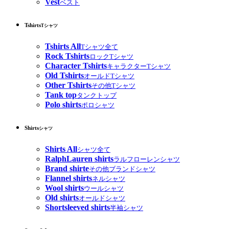
Vest
ベスト
Tshirts
Tシャツ
Tshirts All
Tシャツ全て
Rock Tshirts
ロックTシャツ
Character Tshirts
キャラクターTシャツ
Old Tshirts
オールドTシャツ
Other Tshirts
その他Tシャツ
Tank top
タンクトップ
Polo shirts
ポロシャツ
Shirts
シャツ
Shirts All
シャツ全て
RalphLauren shirts
ラルフローレンシャツ
Brand shirte
その他ブランドシャツ
Flannel shirts
ネルシャツ
Wool shirts
ウールシャツ
Old shirts
オールドシャツ
Shortsleeved shirts
半袖シャツ