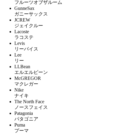
フルーツオブザルーム
GunneSax
ガニーサックス
JCREW
ジェイクルー
Lacoste
ラコステ
Levis
リーバイス
Lee
リー
LLBean
エルエルビーン
McGREGOR
マクレガー
Nike
ナイキ
The North Face
ノースフェイス
Patagonia
パタゴニア
Puma
プーマ