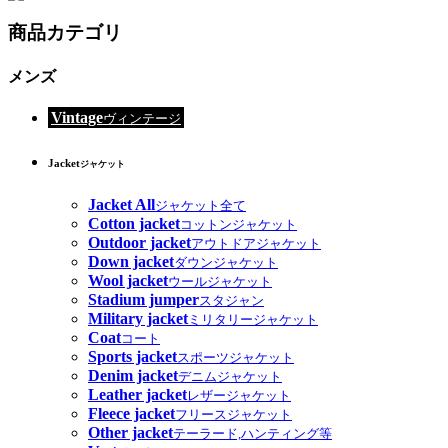
商品カテゴリ
メンズ
Vintage
ヴィンテージ
Jacket
ジャケット
Jacket All
ジャケット全て
Cotton jacket
コットンジャケット
Outdoor jacket
アウトドアジャケット
Down jacket
ダウンジャケット
Wool jacket
ウールジャケット
Stadium jumper
スタジャン
Military jacket
ミリタリージャケット
Coat
コート
Sports jacket
スポーツジャケット
Denim jacket
デニムジャケット
Leather jacket
レザージャケット
Fleece jacket
フリースジャケット
Other jacket
テーラード,ハンティング等