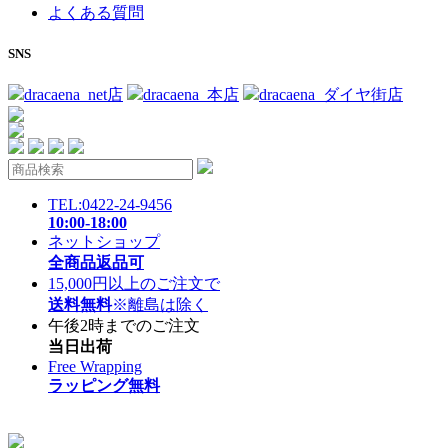
よくある質問
SNS
dracaena_net店
dracaena_本店
dracaena_ダイヤ街店
TEL:0422-24-9456
10:00-18:00
ネットショップ
全商品返品可
15,000円以上のご注文で
送料無料
※離島は除く
午後2時までのご注文
当日出荷
Free Wrapping
ラッピング無料