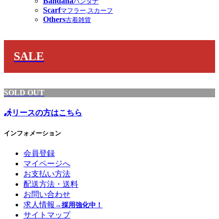
Bandana
バンダナ
Scarf
マフラー,スカーフ
Others
古着雑貨
SALE
SOLD OUT
リースの方はこちら
インフォメーション
会員登録
マイページへ
お支払い方法
配送方法・送料
お問い合わせ
求人情報
→採用強化中！
サイトマップ