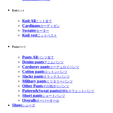
Knit
ニット
Knit All
ニット全て
Cardigans
カーディガン
Sweater
セーター
Knit vest
ニットベスト
Pants
パンツ
Pants All
パンツ全て
Denim pants
デニムパンツ
Corduroy pants
コーデュロイパンツ
Cotton pants
コットンパンツ
Slacks pants
スラックスパンツ
Military pants
ミリタリーパンツ
Other Pants
その他ポリパンツ
Pattern&Sweat pants
総柄&スウェットパンツ
Short pants
ショートパンツ
Overalls
オーバーオール
Shoes
シューズ