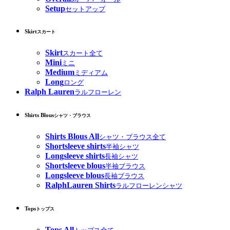
Setup
セットアップ
Skirt
スカート
Skirt
スカート全て
Mini
ミニ
Medium
ミディアム
Long
ロング
Ralph Lauren
ラルフローレン
Shirts Blous
シャツ・ブラウス
Shirts Blous All
シャツ・ブラウス全て
Shortsleeve shirts
半袖シャツ
Longsleeve shirts
長袖シャツ
Shortsleeve blous
半袖ブラウス
Longsleeve blous
長袖ブラウス
RalphLauren Shirts
ラルフローレンシャツ
Tops
トップス
Tops All