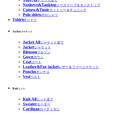
トップス全て
Nosleeve&Tanktop
ノースリーブ＆タンクトップ
Cutsew&Tunic
カットソー＆チュニック
Polo shirts
ポロシャツ
Tshirts
Tシャツ
Jacket
ジャケット
Jacket All
ジャケット全て
Jacket
ジャケット
Blouson
ブルゾン
Gown
ガウン
Coat
コート
Leather&Fur jacket
レザー＆ファージャケット
Poncho
ポンチョ
Vest
ベスト
Knit
ニット
Knit All
ニット全て
Sweater
セーター
Cardigan
カーディガン