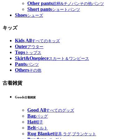
Other pants
総柄&チノパンその他パンツ
Short pants
ショートパンツ
Shoes
シューズ
キッズ
Kids All
すべてのキッズ
Outer
アウター
Tops
トップス
Skirt&Onepiece
スカート＆ワンピース
Pants
パンツ
Others
その他
古着雑貨
Goods
古着雑貨
Good All
すべてのグッズ
Bag
バッグ
Hat
帽子
Belt
ベルト
Rug Blanket
寝具,ラグ,ブランケット