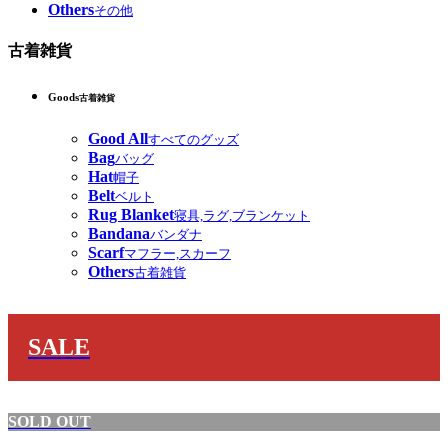
Others
その他
古着雑貨
Goods
古着雑貨
Good All
すべてのグッズ
Bag
バッグ
Hat
帽子
Belt
ベルト
Rug Blanket
寝具,ラグ,ブランケット
Bandana
バンダナ
Scarf
マフラー,スカーフ
Others
古着雑貨
SALE
SOLD OUT