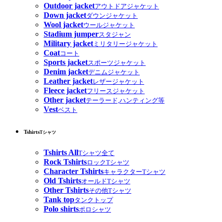
Outdoor jacket
アウトドアジャケット
Down jacket
ダウンジャケット
Wool jacket
ウールジャケット
Stadium jumper
スタジャン
Military jacket
ミリタリージャケット
Coat
コート
Sports jacket
スポーツジャケット
Denim jacket
デニムジャケット
Leather jacket
レザージャケット
Fleece jacket
フリースジャケット
Other jacket
テーラード,ハンティング等
Vest
ベスト
Tshirts
Tシャツ
Tshirts All
Tシャツ全て
Rock Tshirts
ロックTシャツ
Character Tshirts
キャラクターTシャツ
Old Tshirts
オールドTシャツ
Other Tshirts
その他Tシャツ
Tank top
タンクトップ
Polo shirts
ポロシャツ