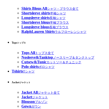
Shirts Blous All
シャツ・ブラウス全て
Shortsleeve shirts
半袖シャツ
Longsleeve shirts
長袖シャツ
Shortsleeve blous
半袖ブラウス
Longsleeve blous
長袖ブラウス
RalphLauren Shirts
ラルフローレンシャツ
Tops
トップス
Tops All
トップス全て
Nosleeve&Tanktop
ノースリーブ＆タンクトップ
Cutsew&Tunic
カットソー＆チュニック
Polo shirts
ポロシャツ
Tshirts
Tシャツ
Jacket
ジャケット
Jacket All
ジャケット全て
Jacket
ジャケット
Blouson
ブルゾン
Gown
ガウン