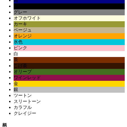
紺
黒
グレー
オフホワイト
カーキ
ベージュ
オレンジ
水色
ピンク
白
茶
こげ茶
オリーブ
ワインレッド
金
銀
ツートン
スリートーン
カラフル
クレイジー
柄