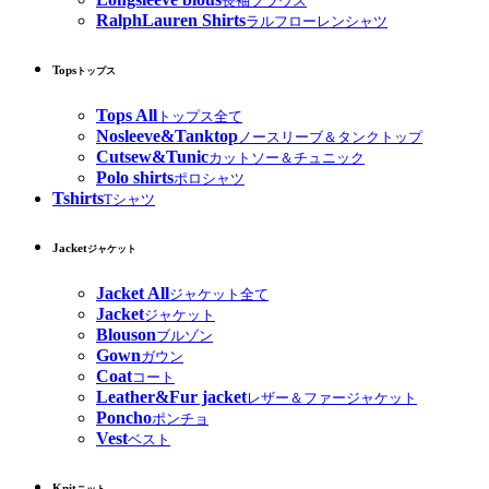
長袖ブラウス
RalphLauren Shirts
ラルフローレンシャツ
Tops
トップス
Tops All
トップス全て
Nosleeve&Tanktop
ノースリーブ＆タンクトップ
Cutsew&Tunic
カットソー＆チュニック
Polo shirts
ポロシャツ
Tshirts
Tシャツ
Jacket
ジャケット
Jacket All
ジャケット全て
Jacket
ジャケット
Blouson
ブルゾン
Gown
ガウン
Coat
コート
Leather&Fur jacket
レザー＆ファージャケット
Poncho
ポンチョ
Vest
ベスト
Knit