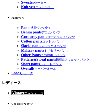
Sweater
セーター
Knit vest
ニットベスト
Pants
パンツ
Pants All
パンツ全て
Denim pants
デニムパンツ
Corduroy pants
コーデュロイパンツ
Cotton pants
コットンパンツ
Slacks pants
スラックスパンツ
Military pants
ミリタリーパンツ
Other Pants
その他ポリパンツ
Pattern&Sweat pants
総柄&スウェットパンツ
Short pants
ショートパンツ
Overalls
オーバーオール
Shoes
シューズ
レディース
Vintage
ヴィンテージ
One piece
ワンピース