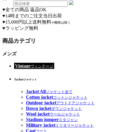
♥
全ての商品 返品OK
♥
14時までのご注文当日出荷
♥
15,000円以上送料無料
※離島は除く
♥
ラッピング無料
商品カテゴリ
メンズ
Vintage
ヴィンテージ
Jacket
ジャケット
Jacket All
ジャケット全て
Cotton jacket
コットンジャケット
Outdoor jacket
アウトドアジャケット
Down jacket
ダウンジャケット
Wool jacket
ウールジャケット
Stadium jumper
スタジャン
Military jacket
ミリタリージャケット
Coat
コート