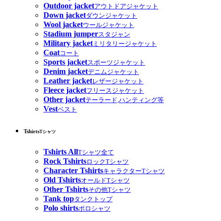
Outdoor jacket
アウトドアジャケット
Down jacket
ダウンジャケット
Wool jacket
ウールジャケット
Stadium jumper
スタジャン
Military jacket
ミリタリージャケット
Coat
コート
Sports jacket
スポーツジャケット
Denim jacket
デニムジャケット
Leather jacket
レザージャケット
Fleece jacket
フリースジャケット
Other jacket
テーラード,ハンティング等
Vest
ベスト
Tshirts
Tシャツ
Tshirts All
Tシャツ全て
Rock Tshirts
ロックTシャツ
Character Tshirts
キャラクターTシャツ
Old Tshirts
オールドTシャツ
Other Tshirts
その他Tシャツ
Tank top
タンクトップ
Polo shirts
ポロシャツ