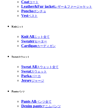
Coat
コート
Leather&Fur jacket
レザー＆ファージャケット
Poncho
ポンチョ
Vest
ベスト
Knit
ニット
Knit All
ニット全て
Sweater
セーター
Cardigan
カーディガン
Sweat
スウェット
Sweat All
スウェット全て
Sweat
スウェット
Parka
パーカ
Jersey
ジャージ
Pants
パンツ
Pants All
パンツ全て
Denim pants
デニムパンツ