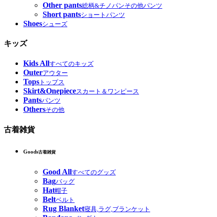
Other pants
総柄&チノパンその他パンツ
Short pants
ショートパンツ
Shoes
シューズ
キッズ
Kids All
すべてのキッズ
Outer
アウター
Tops
トップス
Skirt&Onepiece
スカート＆ワンピース
Pants
パンツ
Others
その他
古着雑貨
Goods
古着雑貨
Good All
すべてのグッズ
Bag
バッグ
Hat
帽子
Belt
ベルト
Rug Blanket
寝具,ラグ,ブランケット