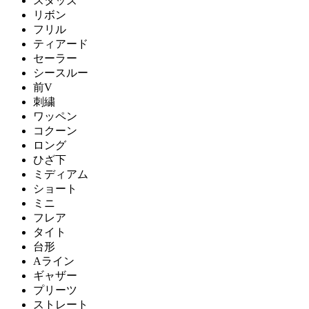
スタッズ
リボン
フリル
ティアード
セーラー
シースルー
前V
刺繍
ワッペン
コクーン
ロング
ひざ下
ミディアム
ショート
ミニ
フレア
タイト
台形
Aライン
ギャザー
プリーツ
ストレート