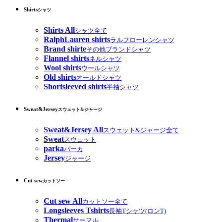
Shirts
シャツ
Shirts All
シャツ全て
RalphLauren shirts
ラルフローレンシャツ
Brand shirte
その他ブランドシャツ
Flannel shirts
ネルシャツ
Wool shirts
ウールシャツ
Old shirts
オールドシャツ
Shortsleeved shirts
半袖シャツ
Sweat&Jersey
スウェット&ジャージ
Sweat&Jersey All
スウェット&ジャージ全て
Sweat
スウェット
parka
パーカ
Jersey
ジャージ
Cut sew
カットソー
Cut sew All
カットソー全て
Longsleeves Tshirts
長袖Tシャツ(ロンT)
Thermal
サーマル