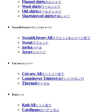
Flannel shirts
ネルシャツ
Wool shirts
ウールシャツ
Old shirts
オールドシャツ
Shortsleeved shirts
半袖シャツ
Sweat&Jersey
スウェット&ジャージ
Sweat&Jersey All
スウェット&ジャージ全て
Sweat
スウェット
parka
パーカ
Jersey
ジャージ
Cut sew
カットソー
Cut sew All
カットソー全て
Longsleeves Tshirts
長袖Tシャツ(ロンT)
Thermal
サーマル
Knit
ニット
Knit All
ニット全て
Cardigans
カーディガン