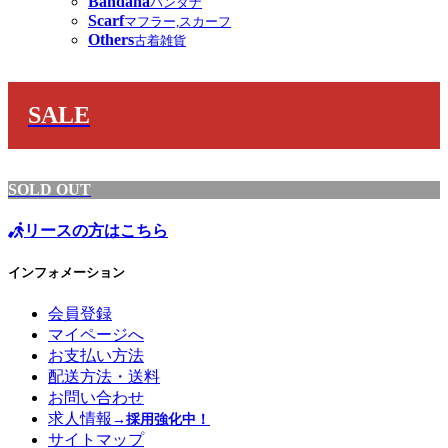
Bandana
バンダナ
Scarf
マフラー,スカーフ
Others
古着雑貨
SALE
SOLD OUT
リースの方はこちら
インフォメーション
会員登録
マイページへ
お支払い方法
配送方法・送料
お問い合わせ
求人情報
→採用強化中！
サイトマップ