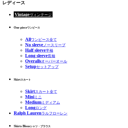
レディース
Vintage
ヴィンテージ
One piece
ワンピース
All
ワンピース全て
No sleeve
ノースリーブ
Half sleeve
半袖
Long sleeve
長袖
Overalls
オーバーオール
Setup
セットアップ
Skirt
スカート
Skirt
スカート全て
Mini
ミニ
Medium
ミディアム
Long
ロング
Ralph Lauren
ラルフローレン
Shirts Blous
シャツ・ブラウス