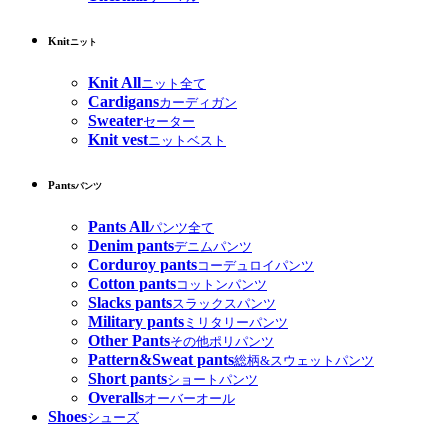
Knit
ニット
Knit All
ニット全て
Cardigans
カーディガン
Sweater
セーター
Knit vest
ニットベスト
Pants
パンツ
Pants All
パンツ全て
Denim pants
デニムパンツ
Corduroy pants
コーデュロイパンツ
Cotton pants
コットンパンツ
Slacks pants
スラックスパンツ
Military pants
ミリタリーパンツ
Other Pants
その他ポリパンツ
Pattern&Sweat pants
総柄&スウェットパンツ
Short pants
ショートパンツ
Overalls
オーバーオール
Shoes
シューズ