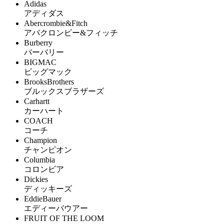
Adidas
アディダス
Abercrombie&Fitch
アバクロンビー&フィッチ
Burberry
バーバリー
BIGMAC
ビッグマック
BrooksBrothers
ブルックスブラザーズ
Carhartt
カーハート
COACH
コーチ
Champion
チャンピオン
Columbia
コロンビア
Dickies
ディッキーズ
EddieBauer
エディーバウアー
FRUIT OF THE LOOM