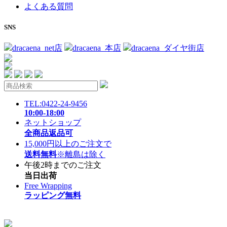
よくある質問
SNS
dracaena_net店
dracaena_本店
dracaena_ダイヤ街店
TEL:0422-24-9456
10:00-18:00
ネットショップ
全商品返品可
15,000円以上のご注文で
送料無料
※離島は除く
午後2時までのご注文
当日出荷
Free Wrapping
ラッピング無料