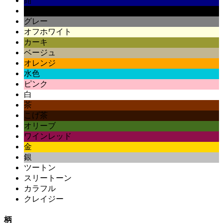
紺
黒
グレー
オフホワイト
カーキ
ベージュ
オレンジ
水色
ピンク
白
茶
こげ茶
オリーブ
ワインレッド
金
銀
ツートン
スリートーン
カラフル
クレイジー
柄