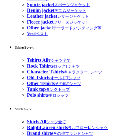
Sports jacket
スポーツジャケット
Denim jacket
デニムジャケット
Leather jacket
レザージャケット
Fleece jacket
フリースジャケット
Other jacket
テーラード,ハンティング等
Vest
ベスト
Tshirts
Tシャツ
Tshirts All
Tシャツ全て
Rock Tshirts
ロックTシャツ
Character Tshirts
キャラクターTシャツ
Old Tshirts
オールドTシャツ
Other Tshirts
その他Tシャツ
Tank top
タンクトップ
Polo shirts
ポロシャツ
Shirts
シャツ
Shirts All
シャツ全て
RalphLauren shirts
ラルフローレンシャツ
Brand shirte
その他ブランドシャツ