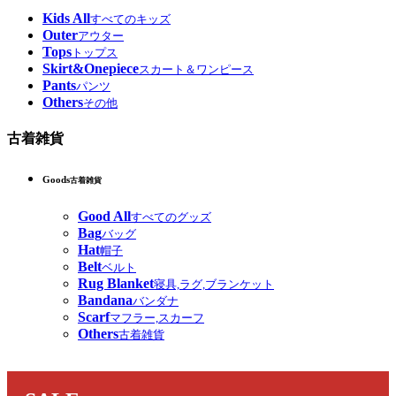
Kids All
すべてのキッズ
Outer
アウター
Tops
トップス
Skirt&Onepiece
スカート＆ワンピース
Pants
パンツ
Others
その他
古着雑貨
Goods
古着雑貨
Good All
すべてのグッズ
Bag
バッグ
Hat
帽子
Belt
ベルト
Rug Blanket
寝具,ラグ,ブランケット
Bandana
バンダナ
Scarf
マフラー,スカーフ
Others
古着雑貨