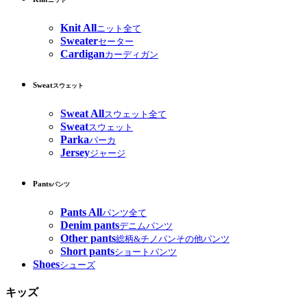
ニット
Knit All
ニット全て
Sweater
セーター
Cardigan
カーディガン
Sweat
スウェット
Sweat All
スウェット全て
Sweat
スウェット
Parka
パーカ
Jersey
ジャージ
Pants
パンツ
Pants All
パンツ全て
Denim pants
デニムパンツ
Other pants
総柄&チノパンその他パンツ
Short pants
ショートパンツ
Shoes
シューズ
キッズ