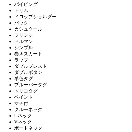
パイピング
トリム
ドロップショルダー
バック
カシュクール
フリンジ
ドルマン
シンプル
巻きスカート
ラップ
ダブルブレスト
ダブルボタン
単色タグ
ブルーバータグ
トリコタグ
ペイント
マチ付
クルーネック
Uネック
Vネック
ボートネック