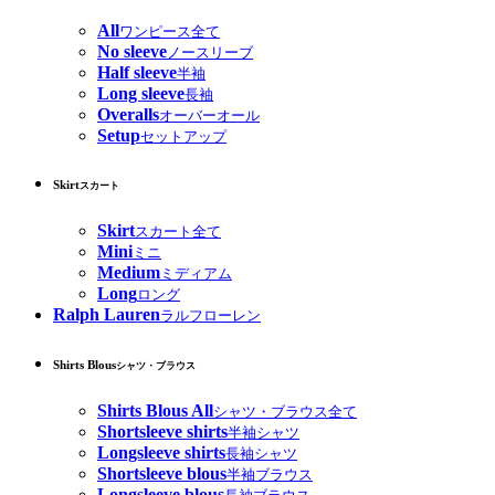
All
ワンピース全て
No sleeve
ノースリーブ
Half sleeve
半袖
Long sleeve
長袖
Overalls
オーバーオール
Setup
セットアップ
Skirt
スカート
Skirt
スカート全て
Mini
ミニ
Medium
ミディアム
Long
ロング
Ralph Lauren
ラルフローレン
Shirts Blous
シャツ・ブラウス
Shirts Blous All
シャツ・ブラウス全て
Shortsleeve shirts
半袖シャツ
Longsleeve shirts
長袖シャツ
Shortsleeve blous
半袖ブラウス
Longsleeve blous