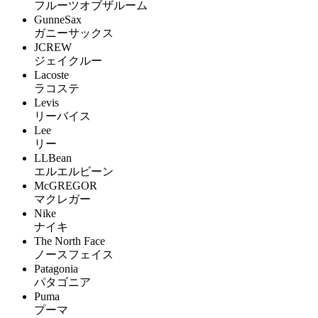
フルーツオブザルーム
GunneSax
ガニーサックス
JCREW
ジェイクルー
Lacoste
ラコステ
Levis
リーバイス
Lee
リー
LLBean
エルエルビーン
McGREGOR
マクレガー
Nike
ナイキ
The North Face
ノースフェイス
Patagonia
パタゴニア
Puma
プーマ