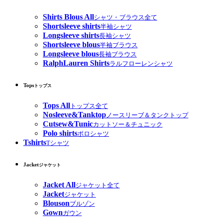
Shirts Blous All
シャツ・ブラウス全て
Shortsleeve shirts
半袖シャツ
Longsleeve shirts
長袖シャツ
Shortsleeve blous
半袖ブラウス
Longsleeve blous
長袖ブラウス
RalphLauren Shirts
ラルフローレンシャツ
Tops
トップス
Tops All
トップス全て
Nosleeve&Tanktop
ノースリーブ＆タンクトップ
Cutsew&Tunic
カットソー＆チュニック
Polo shirts
ポロシャツ
Tshirts
Tシャツ
Jacket
ジャケット
Jacket All
ジャケット全て
Jacket
ジャケット
Blouson
ブルゾン
Gown
ガウン