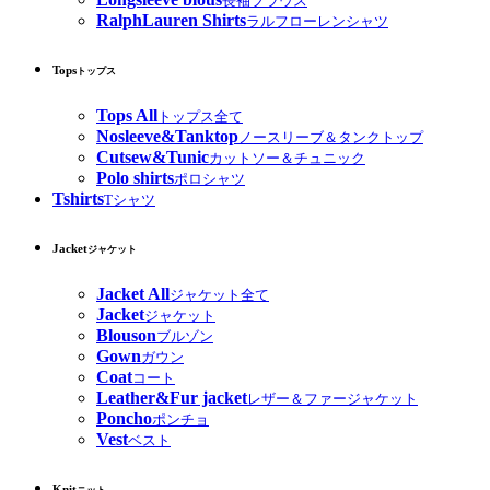
長袖ブラウス
RalphLauren Shirts
ラルフローレンシャツ
Tops
トップス
Tops All
トップス全て
Nosleeve&Tanktop
ノースリーブ＆タンクトップ
Cutsew&Tunic
カットソー＆チュニック
Polo shirts
ポロシャツ
Tshirts
Tシャツ
Jacket
ジャケット
Jacket All
ジャケット全て
Jacket
ジャケット
Blouson
ブルゾン
Gown
ガウン
Coat
コート
Leather&Fur jacket
レザー＆ファージャケット
Poncho
ポンチョ
Vest
ベスト
Knit