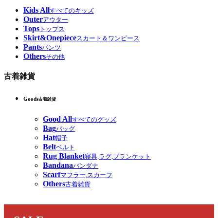
Kids All
すべてのキッズ
Outer
アウター
Tops
トップス
Skirt&Onepiece
スカート＆ワンピース
Pants
パンツ
Others
その他
古着雑貨
Goods
古着雑貨
Good All
すべてのグッズ
Bag
バッグ
Hat
帽子
Belt
ベルト
Rug Blanket
寝具,ラグ,ブランケット
Bandana
バンダナ
Scarf
マフラー,スカーフ
Others
古着雑貨