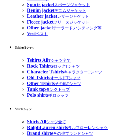
Sports jacket
スポーツジャケット
Denim jacket
デニムジャケット
Leather jacket
レザージャケット
Fleece jacket
フリースジャケット
Other jacket
テーラード,ハンティング等
Vest
ベスト
Tshirts
Tシャツ
Tshirts All
Tシャツ全て
Rock Tshirts
ロックTシャツ
Character Tshirts
キャラクターTシャツ
Old Tshirts
オールドTシャツ
Other Tshirts
その他Tシャツ
Tank top
タンクトップ
Polo shirts
ポロシャツ
Shirts
シャツ
Shirts All
シャツ全て
RalphLauren shirts
ラルフローレンシャツ
Brand shirte
その他ブランドシャツ