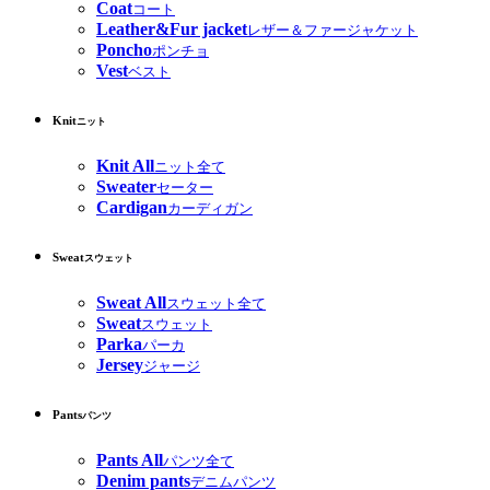
Coat
コート
Leather&Fur jacket
レザー＆ファージャケット
Poncho
ポンチョ
Vest
ベスト
Knit
ニット
Knit All
ニット全て
Sweater
セーター
Cardigan
カーディガン
Sweat
スウェット
Sweat All
スウェット全て
Sweat
スウェット
Parka
パーカ
Jersey
ジャージ
Pants
パンツ
Pants All
パンツ全て
Denim pants
デニムパンツ