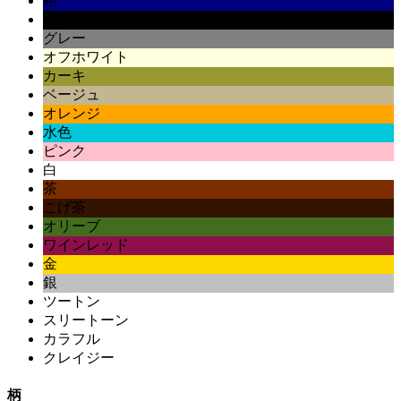
紺
黒
グレー
オフホワイト
カーキ
ベージュ
オレンジ
水色
ピンク
白
茶
こげ茶
オリーブ
ワインレッド
金
銀
ツートン
スリートーン
カラフル
クレイジー
柄