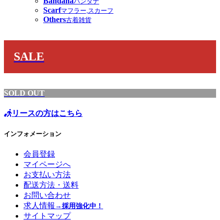
Bandana
バンダナ
Scarf
マフラー,スカーフ
Others
古着雑貨
SALE
SOLD OUT
リースの方はこちら
インフォメーション
会員登録
マイページへ
お支払い方法
配送方法・送料
お問い合わせ
求人情報
→採用強化中！
サイトマップ