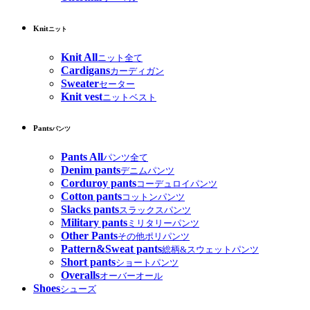
Knit
ニット
Knit All
ニット全て
Cardigans
カーディガン
Sweater
セーター
Knit vest
ニットベスト
Pants
パンツ
Pants All
パンツ全て
Denim pants
デニムパンツ
Corduroy pants
コーデュロイパンツ
Cotton pants
コットンパンツ
Slacks pants
スラックスパンツ
Military pants
ミリタリーパンツ
Other Pants
その他ポリパンツ
Pattern&Sweat pants
総柄&スウェットパンツ
Short pants
ショートパンツ
Overalls
オーバーオール
Shoes
シューズ