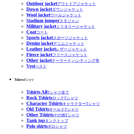
Outdoor jacket
アウトドアジャケット
Down jacket
ダウンジャケット
Wool jacket
ウールジャケット
Stadium jumper
スタジャン
Military jacket
ミリタリージャケット
Coat
コート
Sports jacket
スポーツジャケット
Denim jacket
デニムジャケット
Leather jacket
レザージャケット
Fleece jacket
フリースジャケット
Other jacket
テーラード,ハンティング等
Vest
ベスト
Tshirts
Tシャツ
Tshirts All
Tシャツ全て
Rock Tshirts
ロックTシャツ
Character Tshirts
キャラクターTシャツ
Old Tshirts
オールドTシャツ
Other Tshirts
その他Tシャツ
Tank top
タンクトップ
Polo shirts
ポロシャツ