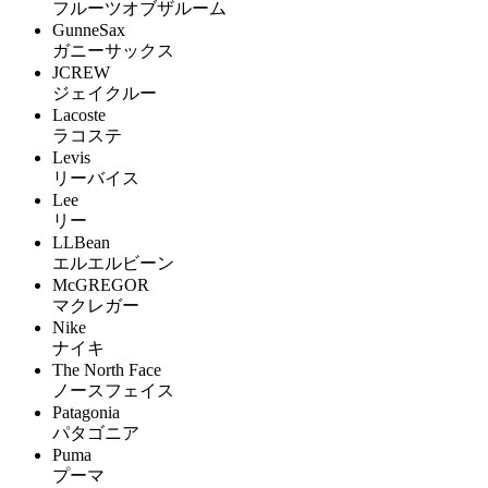
フルーツオブザルーム
GunneSax
ガニーサックス
JCREW
ジェイクルー
Lacoste
ラコステ
Levis
リーバイス
Lee
リー
LLBean
エルエルビーン
McGREGOR
マクレガー
Nike
ナイキ
The North Face
ノースフェイス
Patagonia
パタゴニア
Puma
プーマ