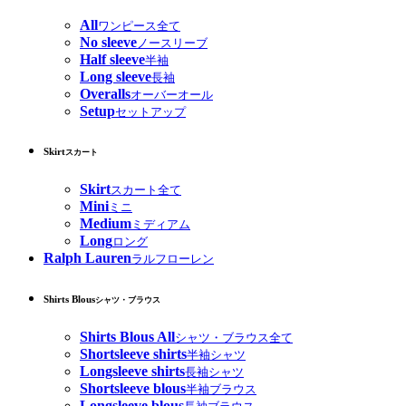
All
ワンピース全て
No sleeve
ノースリーブ
Half sleeve
半袖
Long sleeve
長袖
Overalls
オーバーオール
Setup
セットアップ
Skirt
スカート
Skirt
スカート全て
Mini
ミニ
Medium
ミディアム
Long
ロング
Ralph Lauren
ラルフローレン
Shirts Blous
シャツ・ブラウス
Shirts Blous All
シャツ・ブラウス全て
Shortsleeve shirts
半袖シャツ
Longsleeve shirts
長袖シャツ
Shortsleeve blous
半袖ブラウス
Longsleeve blous