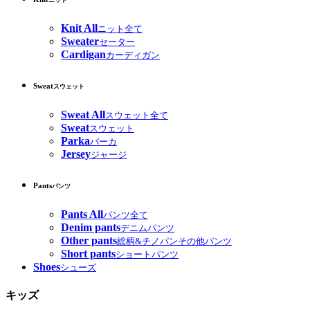
ニット
Knit All
ニット全て
Sweater
セーター
Cardigan
カーディガン
Sweat
スウェット
Sweat All
スウェット全て
Sweat
スウェット
Parka
パーカ
Jersey
ジャージ
Pants
パンツ
Pants All
パンツ全て
Denim pants
デニムパンツ
Other pants
総柄&チノパンその他パンツ
Short pants
ショートパンツ
Shoes
シューズ
キッズ