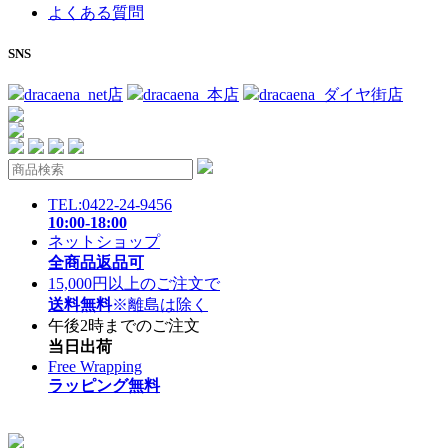
よくある質問
SNS
dracaena_net店
dracaena_本店
dracaena_ダイヤ街店
TEL:0422-24-9456
10:00-18:00
ネットショップ
全商品返品可
15,000円以上のご注文で
送料無料
※離島は除く
午後2時までのご注文
当日出荷
Free Wrapping
ラッピング無料