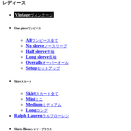
レディース
Vintage
ヴィンテージ
One piece
ワンピース
All
ワンピース全て
No sleeve
ノースリーブ
Half sleeve
半袖
Long sleeve
長袖
Overalls
オーバーオール
Setup
セットアップ
Skirt
スカート
Skirt
スカート全て
Mini
ミニ
Medium
ミディアム
Long
ロング
Ralph Lauren
ラルフローレン
Shirts Blous
シャツ・ブラウス