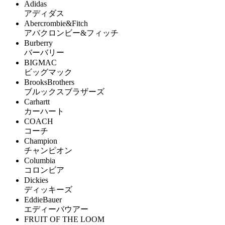
Adidas
アディダス
Abercrombie&Fitch
アバクロンビー&フィッチ
Burberry
バーバリー
BIGMAC
ビッグマック
BrooksBrothers
ブルックスブラザーズ
Carhartt
カーハート
COACH
コーチ
Champion
チャンピオン
Columbia
コロンビア
Dickies
ディッキーズ
EddieBauer
エディーバウアー
FRUIT OF THE LOOM