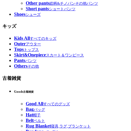
Other pants
総柄&チノパンその他パンツ
Short pants
ショートパンツ
Shoes
シューズ
キッズ
Kids All
すべてのキッズ
Outer
アウター
Tops
トップス
Skirt&Onepiece
スカート＆ワンピース
Pants
パンツ
Others
その他
古着雑貨
Goods
古着雑貨
Good All
すべてのグッズ
Bag
バッグ
Hat
帽子
Belt
ベルト
Rug Blanket
寝具,ラグ,ブランケット