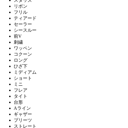
スタッズ
リボン
フリル
ティアード
セーラー
シースルー
前V
刺繍
ワッペン
コクーン
ロング
ひざ下
ミディアム
ショート
ミニ
フレア
タイト
台形
Aライン
ギャザー
プリーツ
ストレート