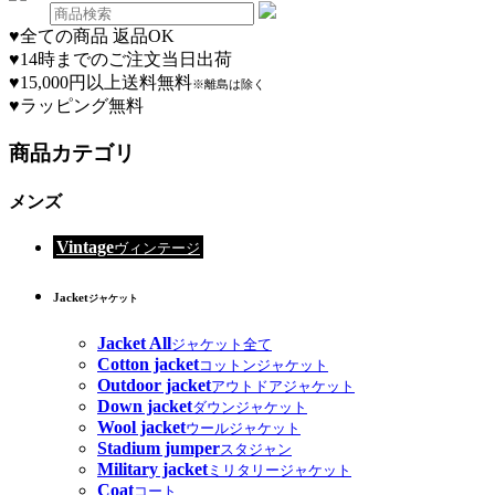
♥
全ての商品 返品OK
♥
14時までのご注文当日出荷
♥
15,000円以上送料無料
※離島は除く
♥
ラッピング無料
商品カテゴリ
メンズ
Vintage
ヴィンテージ
Jacket
ジャケット
Jacket All
ジャケット全て
Cotton jacket
コットンジャケット
Outdoor jacket
アウトドアジャケット
Down jacket
ダウンジャケット
Wool jacket
ウールジャケット
Stadium jumper
スタジャン
Military jacket
ミリタリージャケット
Coat
コート