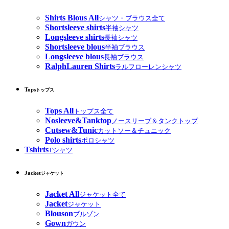
Shirts Blous All
シャツ・ブラウス全て
Shortsleeve shirts
半袖シャツ
Longsleeve shirts
長袖シャツ
Shortsleeve blous
半袖ブラウス
Longsleeve blous
長袖ブラウス
RalphLauren Shirts
ラルフローレンシャツ
Tops
トップス
Tops All
トップス全て
Nosleeve&Tanktop
ノースリーブ＆タンクトップ
Cutsew&Tunic
カットソー＆チュニック
Polo shirts
ポロシャツ
Tshirts
Tシャツ
Jacket
ジャケット
Jacket All
ジャケット全て
Jacket
ジャケット
Blouson
ブルゾン
Gown
ガウン