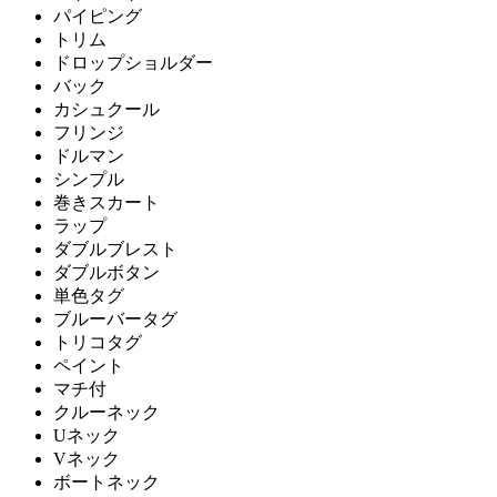
パイピング
トリム
ドロップショルダー
バック
カシュクール
フリンジ
ドルマン
シンプル
巻きスカート
ラップ
ダブルブレスト
ダブルボタン
単色タグ
ブルーバータグ
トリコタグ
ペイント
マチ付
クルーネック
Uネック
Vネック
ボートネック