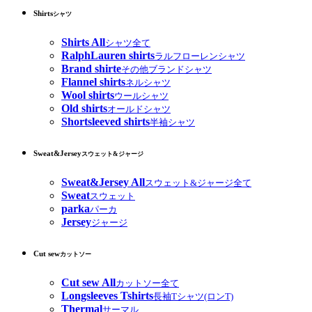
Shirts
シャツ
Shirts All
シャツ全て
RalphLauren shirts
ラルフローレンシャツ
Brand shirte
その他ブランドシャツ
Flannel shirts
ネルシャツ
Wool shirts
ウールシャツ
Old shirts
オールドシャツ
Shortsleeved shirts
半袖シャツ
Sweat&Jersey
スウェット&ジャージ
Sweat&Jersey All
スウェット&ジャージ全て
Sweat
スウェット
parka
パーカ
Jersey
ジャージ
Cut sew
カットソー
Cut sew All
カットソー全て
Longsleeves Tshirts
長袖Tシャツ(ロンT)
Thermal
サーマル