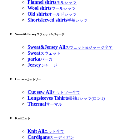
Flannel shirts
ネルシャツ
Wool shirts
ウールシャツ
Old shirts
オールドシャツ
Shortsleeved shirts
半袖シャツ
Sweat&Jersey
スウェット&ジャージ
Sweat&Jersey All
スウェット&ジャージ全て
Sweat
スウェット
parka
パーカ
Jersey
ジャージ
Cut sew
カットソー
Cut sew All
カットソー全て
Longsleeves Tshirts
長袖Tシャツ(ロンT)
Thermal
サーマル
Knit
ニット
Knit All
ニット全て
Cardigans
カーディガン