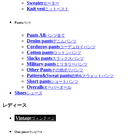
Sweater
セーター
Knit vest
ニットベスト
Pants
パンツ
Pants All
パンツ全て
Denim pants
デニムパンツ
Corduroy pants
コーデュロイパンツ
Cotton pants
コットンパンツ
Slacks pants
スラックスパンツ
Military pants
ミリタリーパンツ
Other Pants
その他ポリパンツ
Pattern&Sweat pants
総柄&スウェットパンツ
Short pants
ショートパンツ
Overalls
オーバーオール
Shoes
シューズ
レディース
Vintage
ヴィンテージ
One piece
ワンピース