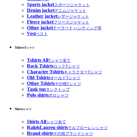
Sports jacket
スポーツジャケット
Denim jacket
デニムジャケット
Leather jacket
レザージャケット
Fleece jacket
フリースジャケット
Other jacket
テーラード,ハンティング等
Vest
ベスト
Tshirts
Tシャツ
Tshirts All
Tシャツ全て
Rock Tshirts
ロックTシャツ
Character Tshirts
キャラクターTシャツ
Old Tshirts
オールドTシャツ
Other Tshirts
その他Tシャツ
Tank top
タンクトップ
Polo shirts
ポロシャツ
Shirts
シャツ
Shirts All
シャツ全て
RalphLauren shirts
ラルフローレンシャツ
Brand shirte
その他ブランドシャツ