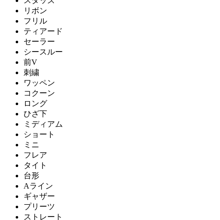
スタッズ
リボン
フリル
ティアード
セーラー
シースルー
前V
刺繍
ワッペン
コクーン
ロング
ひざ下
ミディアム
ショート
ミニ
フレア
タイト
台形
Aライン
ギャザー
プリーツ
ストレート