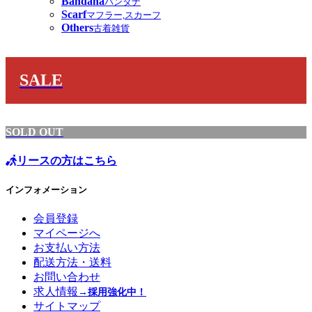
Bandana
バンダナ
Scarf
マフラー,スカーフ
Others
古着雑貨
SALE
SOLD OUT
リースの方はこちら
インフォメーション
会員登録
マイページへ
お支払い方法
配送方法・送料
お問い合わせ
求人情報
→採用強化中！
サイトマップ