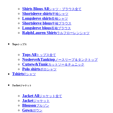
Shirts Blous All
シャツ・ブラウス全て
Shortsleeve shirts
半袖シャツ
Longsleeve shirts
長袖シャツ
Shortsleeve blous
半袖ブラウス
Longsleeve blous
長袖ブラウス
RalphLauren Shirts
ラルフローレンシャツ
Tops
トップス
Tops All
トップス全て
Nosleeve&Tanktop
ノースリーブ＆タンクトップ
Cutsew&Tunic
カットソー＆チュニック
Polo shirts
ポロシャツ
Tshirts
Tシャツ
Jacket
ジャケット
Jacket All
ジャケット全て
Jacket
ジャケット
Blouson
ブルゾン
Gown
ガウン