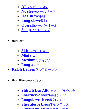
All
ワンピース全て
No sleeve
ノースリーブ
Half sleeve
半袖
Long sleeve
長袖
Overalls
オーバーオール
Setup
セットアップ
Skirt
スカート
Skirt
スカート全て
Mini
ミニ
Medium
ミディアム
Long
ロング
Ralph Lauren
ラルフローレン
Shirts Blous
シャツ・ブラウス
Shirts Blous All
シャツ・ブラウス全て
Shortsleeve shirts
半袖シャツ
Longsleeve shirts
長袖シャツ
Shortsleeve blous
半袖ブラウス
Longsleeve blous