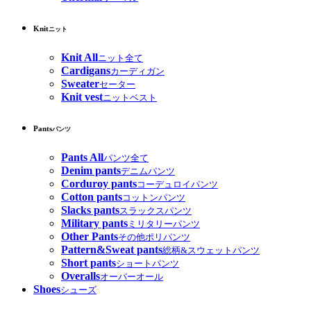
Knit
ニット
Knit All
ニット全て
Cardigans
カーディガン
Sweater
セーター
Knit vest
ニットベスト
Pants
パンツ
Pants All
パンツ全て
Denim pants
デニムパンツ
Corduroy pants
コーデュロイパンツ
Cotton pants
コットンパンツ
Slacks pants
スラックスパンツ
Military pants
ミリタリーパンツ
Other Pants
その他ポリパンツ
Pattern&Sweat pants
総柄&スウェットパンツ
Short pants
ショートパンツ
Overalls
オーバーオール
Shoes
シューズ