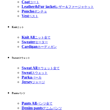
Coat
コート
Leather&Fur jacket
レザー＆ファージャケット
Poncho
ポンチョ
Vest
ベスト
Knit
ニット
Knit All
ニット全て
Sweater
セーター
Cardigan
カーディガン
Sweat
スウェット
Sweat All
スウェット全て
Sweat
スウェット
Parka
パーカ
Jersey
ジャージ
Pants
パンツ
Pants All
パンツ全て
Denim pants
デニムパンツ