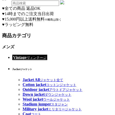
♥
全ての商品 返品OK
♥
14時までのご注文当日出荷
♥
15,000円以上送料無料
※離島は除く
♥
ラッピング無料
商品カテゴリ
メンズ
Vintage
ヴィンテージ
Jacket
ジャケット
Jacket All
ジャケット全て
Cotton jacket
コットンジャケット
Outdoor jacket
アウトドアジャケット
Down jacket
ダウンジャケット
Wool jacket
ウールジャケット
Stadium jumper
スタジャン
Military jacket
ミリタリージャケット
Coat
コート