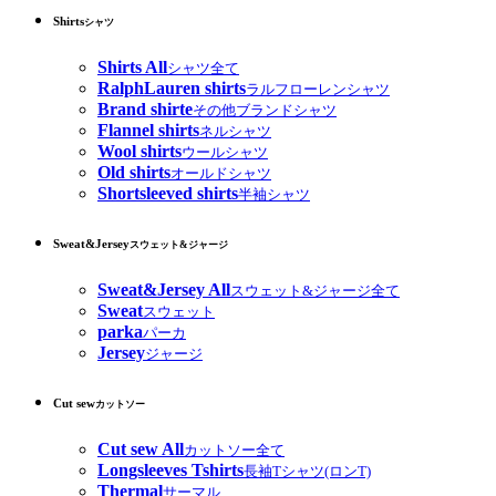
Shirts
シャツ
Shirts All
シャツ全て
RalphLauren shirts
ラルフローレンシャツ
Brand shirte
その他ブランドシャツ
Flannel shirts
ネルシャツ
Wool shirts
ウールシャツ
Old shirts
オールドシャツ
Shortsleeved shirts
半袖シャツ
Sweat&Jersey
スウェット&ジャージ
Sweat&Jersey All
スウェット&ジャージ全て
Sweat
スウェット
parka
パーカ
Jersey
ジャージ
Cut sew
カットソー
Cut sew All
カットソー全て
Longsleeves Tshirts
長袖Tシャツ(ロンT)
Thermal
サーマル