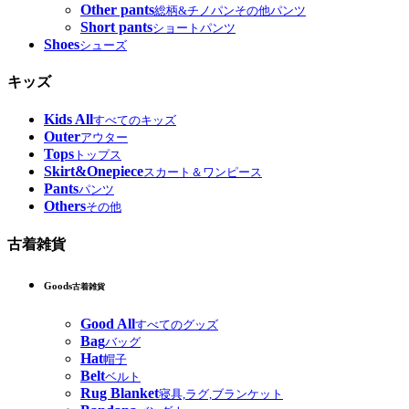
Other pants
総柄&チノパンその他パンツ
Short pants
ショートパンツ
Shoes
シューズ
キッズ
Kids All
すべてのキッズ
Outer
アウター
Tops
トップス
Skirt&Onepiece
スカート＆ワンピース
Pants
パンツ
Others
その他
古着雑貨
Goods
古着雑貨
Good All
すべてのグッズ
Bag
バッグ
Hat
帽子
Belt
ベルト
Rug Blanket
寝具,ラグ,ブランケット