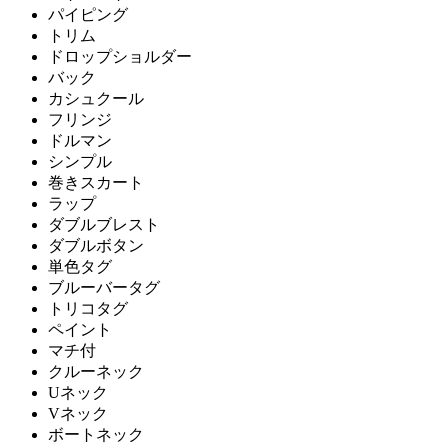
パイピング
トリム
ドロップショルダー
バック
カシュクール
フリンジ
ドルマン
シンプル
巻きスカート
ラップ
ダブルブレスト
ダブルボタン
単色タグ
ブルーバータグ
トリコタグ
ペイント
マチ付
クルーネック
Uネック
Vネック
ボートネック