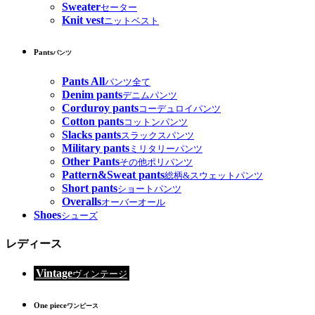
Sweater
セーター
Knit vest
ニットベスト
Pants
パンツ
Pants All
パンツ全て
Denim pants
デニムパンツ
Corduroy pants
コーデュロイパンツ
Cotton pants
コットンパンツ
Slacks pants
スラックスパンツ
Military pants
ミリタリーパンツ
Other Pants
その他ポリパンツ
Pattern&Sweat pants
総柄&スウェットパンツ
Short pants
ショートパンツ
Overalls
オーバーオール
Shoes
シューズ
レディース
Vintage
ヴィンテージ
One piece
ワンピース