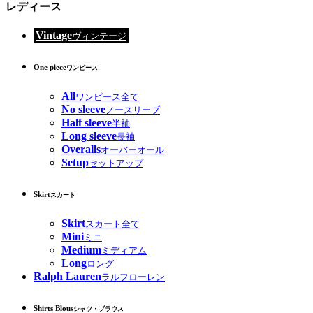
レディース
Vintage
ヴィンテージ
One piece
ワンピース
All
ワンピース全て
No sleeve
ノースリーブ
Half sleeve
半袖
Long sleeve
長袖
Overalls
オーバーオール
Setup
セットアップ
Skirt
スカート
Skirt
スカート全て
Mini
ミニ
Medium
ミディアム
Long
ロング
Ralph Lauren
ラルフローレン
Shirts Blous
シャツ・ブラウス