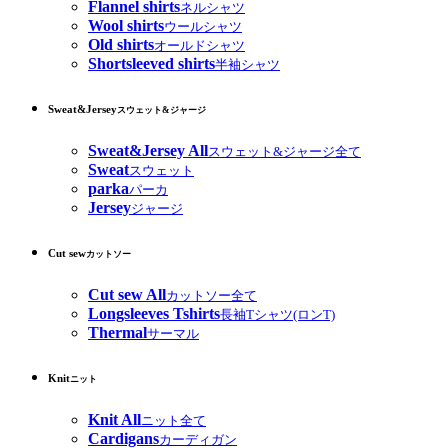
Flannel shirts
ネルシャツ
Wool shirts
ウールシャツ
Old shirts
オールドシャツ
Shortsleeved shirts
半袖シャツ
Sweat&Jersey
スウェット&ジャージ
Sweat&Jersey All
スウェット&ジャージ全て
Sweat
スウェット
parka
パーカ
Jersey
ジャージ
Cut sew
カットソー
Cut sew All
カットソー全て
Longsleeves Tshirts
長袖Tシャツ(ロンT)
Thermal
サーマル
Knit
ニット
Knit All
ニット全て
Cardigans
カーディガン