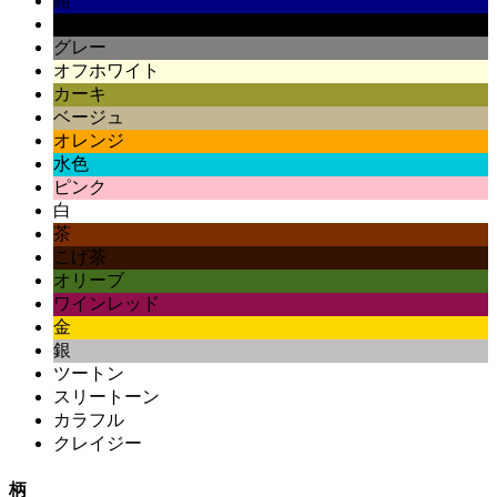
紺
黒
グレー
オフホワイト
カーキ
ベージュ
オレンジ
水色
ピンク
白
茶
こげ茶
オリーブ
ワインレッド
金
銀
ツートン
スリートーン
カラフル
クレイジー
柄