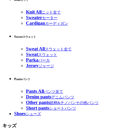
ニット
Knit All
ニット全て
Sweater
セーター
Cardigan
カーディガン
Sweat
スウェット
Sweat All
スウェット全て
Sweat
スウェット
Parka
パーカ
Jersey
ジャージ
Pants
パンツ
Pants All
パンツ全て
Denim pants
デニムパンツ
Other pants
総柄&チノパンその他パンツ
Short pants
ショートパンツ
Shoes
シューズ
キッズ