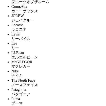
フルーツオブザルーム
GunneSax
ガニーサックス
JCREW
ジェイクルー
Lacoste
ラコステ
Levis
リーバイス
Lee
リー
LLBean
エルエルビーン
McGREGOR
マクレガー
Nike
ナイキ
The North Face
ノースフェイス
Patagonia
パタゴニア
Puma
プーマ