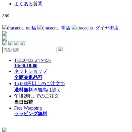
よくある質問
SNS
dracaena_net店
dracaena_本店
dracaena_ダイヤ街店
TEL:0422-24-9456
10:00-18:00
ネットショップ
全商品返品可
15,000円以上のご注文で
送料無料
※離島は除く
午後2時までのご注文
当日出荷
Free Wrapping
ラッピング無料