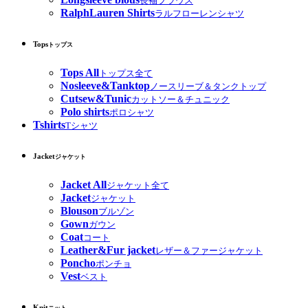
長袖ブラウス
RalphLauren Shirts
ラルフローレンシャツ
Tops
トップス
Tops All
トップス全て
Nosleeve&Tanktop
ノースリーブ＆タンクトップ
Cutsew&Tunic
カットソー＆チュニック
Polo shirts
ポロシャツ
Tshirts
Tシャツ
Jacket
ジャケット
Jacket All
ジャケット全て
Jacket
ジャケット
Blouson
ブルゾン
Gown
ガウン
Coat
コート
Leather&Fur jacket
レザー＆ファージャケット
Poncho
ポンチョ
Vest
ベスト
Knit