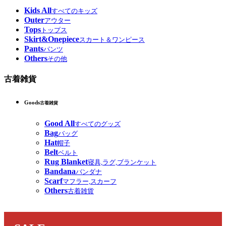
Kids All
すべてのキッズ
Outer
アウター
Tops
トップス
Skirt&Onepiece
スカート＆ワンピース
Pants
パンツ
Others
その他
古着雑貨
Goods
古着雑貨
Good All
すべてのグッズ
Bag
バッグ
Hat
帽子
Belt
ベルト
Rug Blanket
寝具,ラグ,ブランケット
Bandana
バンダナ
Scarf
マフラー,スカーフ
Others
古着雑貨