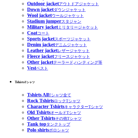
Outdoor jacket
アウトドアジャケット
Down jacket
ダウンジャケット
Wool jacket
ウールジャケット
Stadium jumper
スタジャン
Military jacket
ミリタリージャケット
Coat
コート
Sports jacket
スポーツジャケット
Denim jacket
デニムジャケット
Leather jacket
レザージャケット
Fleece jacket
フリースジャケット
Other jacket
テーラード,ハンティング等
Vest
ベスト
Tshirts
Tシャツ
Tshirts All
Tシャツ全て
Rock Tshirts
ロックTシャツ
Character Tshirts
キャラクターTシャツ
Old Tshirts
オールドTシャツ
Other Tshirts
その他Tシャツ
Tank top
タンクトップ
Polo shirts
ポロシャツ