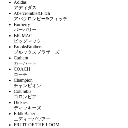
Adidas
アディダス
Abercrombie&Fitch
アバクロンビー&フィッチ
Burberry
バーバリー
BIGMAC
ビッグマック
BrooksBrothers
ブルックスブラザーズ
Carhartt
カーハート
COACH
コーチ
Champion
チャンピオン
Columbia
コロンビア
Dickies
ディッキーズ
EddieBauer
エディーバウアー
FRUIT OF THE LOOM