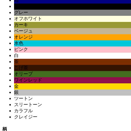
紺
黒
グレー
オフホワイト
カーキ
ベージュ
オレンジ
水色
ピンク
白
茶
こげ茶
オリーブ
ワインレッド
金
銀
ツートン
スリートーン
カラフル
クレイジー
柄