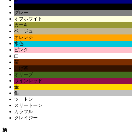
紺
黒
グレー
オフホワイト
カーキ
ベージュ
オレンジ
水色
ピンク
白
茶
こげ茶
オリーブ
ワインレッド
金
銀
ツートン
スリートーン
カラフル
クレイジー
柄