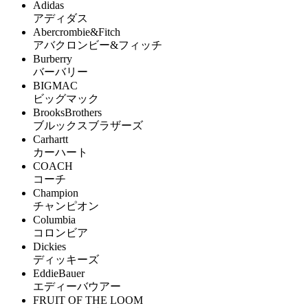
Adidas
アディダス
Abercrombie&Fitch
アバクロンビー&フィッチ
Burberry
バーバリー
BIGMAC
ビッグマック
BrooksBrothers
ブルックスブラザーズ
Carhartt
カーハート
COACH
コーチ
Champion
チャンピオン
Columbia
コロンビア
Dickies
ディッキーズ
EddieBauer
エディーバウアー
FRUIT OF THE LOOM