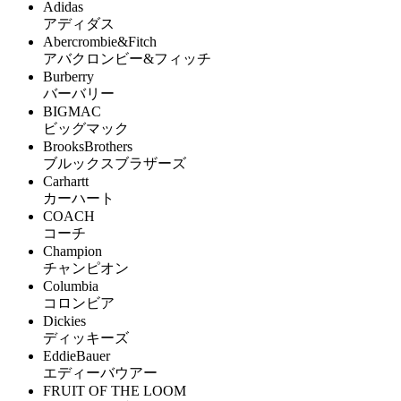
Adidas
アディダス
Abercrombie&Fitch
アバクロンビー&フィッチ
Burberry
バーバリー
BIGMAC
ビッグマック
BrooksBrothers
ブルックスブラザーズ
Carhartt
カーハート
COACH
コーチ
Champion
チャンピオン
Columbia
コロンビア
Dickies
ディッキーズ
EddieBauer
エディーバウアー
FRUIT OF THE LOOM