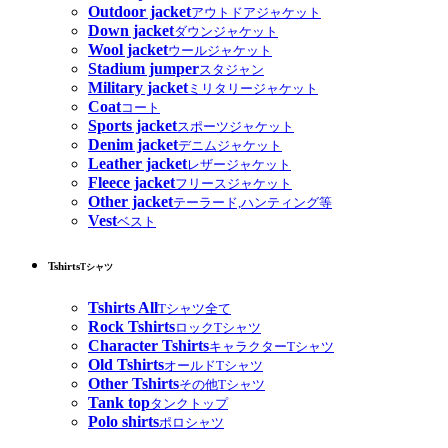
Outdoor jacket
アウトドアジャケット
Down jacket
ダウンジャケット
Wool jacket
ウールジャケット
Stadium jumper
スタジャン
Military jacket
ミリタリージャケット
Coat
コート
Sports jacket
スポーツジャケット
Denim jacket
デニムジャケット
Leather jacket
レザージャケット
Fleece jacket
フリースジャケット
Other jacket
テーラード,ハンティング等
Vest
ベスト
Tshirts
Tシャツ
Tshirts All
Tシャツ全て
Rock Tshirts
ロックTシャツ
Character Tshirts
キャラクターTシャツ
Old Tshirts
オールドTシャツ
Other Tshirts
その他Tシャツ
Tank top
タンクトップ
Polo shirts
ポロシャツ