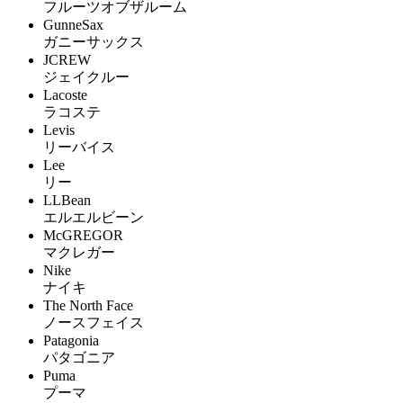
フルーツオブザルーム
GunneSax
ガニーサックス
JCREW
ジェイクルー
Lacoste
ラコステ
Levis
リーバイス
Lee
リー
LLBean
エルエルビーン
McGREGOR
マクレガー
Nike
ナイキ
The North Face
ノースフェイス
Patagonia
パタゴニア
Puma
プーマ