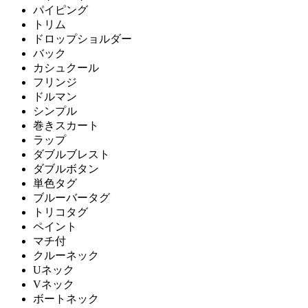
パイピング
トリム
ドロップショルダー
バック
カシュクール
フリンジ
ドルマン
シンプル
巻きスカート
ラップ
ダブルブレスト
ダブルボタン
単色タグ
ブルーバータグ
トリコタグ
ペイント
マチ付
クルーネック
Uネック
Vネック
ボートネック