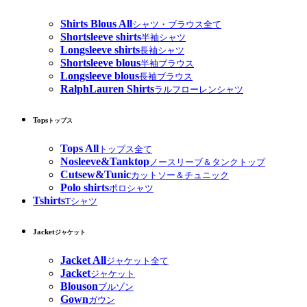
Shirts Blous All
シャツ・ブラウス全て
Shortsleeve shirts
半袖シャツ
Longsleeve shirts
長袖シャツ
Shortsleeve blous
半袖ブラウス
Longsleeve blous
長袖ブラウス
RalphLauren Shirts
ラルフローレンシャツ
Tops
トップス
Tops All
トップス全て
Nosleeve&Tanktop
ノースリーブ＆タンクトップ
Cutsew&Tunic
カットソー＆チュニック
Polo shirts
ポロシャツ
Tshirts
Tシャツ
Jacket
ジャケット
Jacket All
ジャケット全て
Jacket
ジャケット
Blouson
ブルゾン
Gown
ガウン