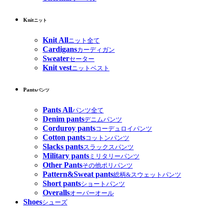
Knit
ニット
Knit All
ニット全て
Cardigans
カーディガン
Sweater
セーター
Knit vest
ニットベスト
Pants
パンツ
Pants All
パンツ全て
Denim pants
デニムパンツ
Corduroy pants
コーデュロイパンツ
Cotton pants
コットンパンツ
Slacks pants
スラックスパンツ
Military pants
ミリタリーパンツ
Other Pants
その他ポリパンツ
Pattern&Sweat pants
総柄&スウェットパンツ
Short pants
ショートパンツ
Overalls
オーバーオール
Shoes
シューズ