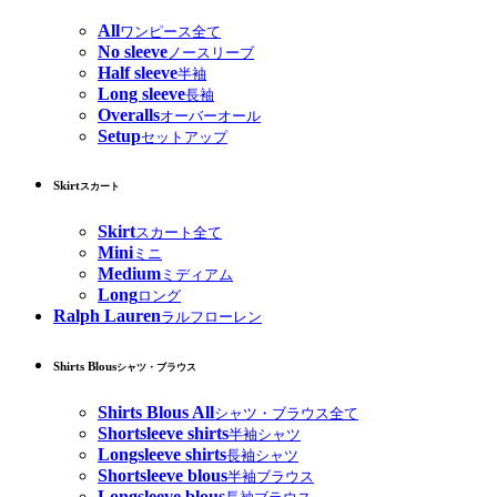
All
ワンピース全て
No sleeve
ノースリーブ
Half sleeve
半袖
Long sleeve
長袖
Overalls
オーバーオール
Setup
セットアップ
Skirt
スカート
Skirt
スカート全て
Mini
ミニ
Medium
ミディアム
Long
ロング
Ralph Lauren
ラルフローレン
Shirts Blous
シャツ・ブラウス
Shirts Blous All
シャツ・ブラウス全て
Shortsleeve shirts
半袖シャツ
Longsleeve shirts
長袖シャツ
Shortsleeve blous
半袖ブラウス
Longsleeve blous