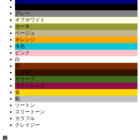
紺
黒
グレー
オフホワイト
カーキ
ベージュ
オレンジ
水色
ピンク
白
茶
こげ茶
オリーブ
ワインレッド
金
銀
ツートン
スリートーン
カラフル
クレイジー
柄