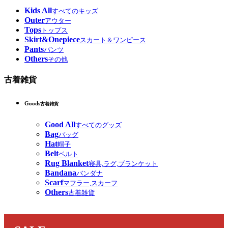
Kids All
すべてのキッズ
Outer
アウター
Tops
トップス
Skirt&Onepiece
スカート＆ワンピース
Pants
パンツ
Others
その他
古着雑貨
Goods
古着雑貨
Good All
すべてのグッズ
Bag
バッグ
Hat
帽子
Belt
ベルト
Rug Blanket
寝具,ラグ,ブランケット
Bandana
バンダナ
Scarf
マフラー,スカーフ
Others
古着雑貨