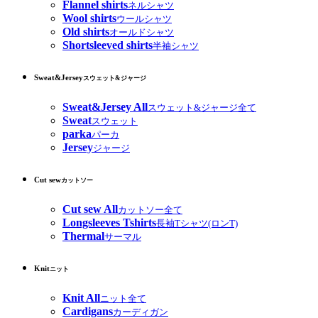
Flannel shirts
ネルシャツ
Wool shirts
ウールシャツ
Old shirts
オールドシャツ
Shortsleeved shirts
半袖シャツ
Sweat&Jersey
スウェット&ジャージ
Sweat&Jersey All
スウェット&ジャージ全て
Sweat
スウェット
parka
パーカ
Jersey
ジャージ
Cut sew
カットソー
Cut sew All
カットソー全て
Longsleeves Tshirts
長袖Tシャツ(ロンT)
Thermal
サーマル
Knit
ニット
Knit All
ニット全て
Cardigans
カーディガン