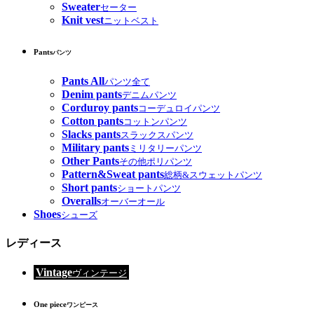
Sweater
セーター
Knit vest
ニットベスト
Pants
パンツ
Pants All
パンツ全て
Denim pants
デニムパンツ
Corduroy pants
コーデュロイパンツ
Cotton pants
コットンパンツ
Slacks pants
スラックスパンツ
Military pants
ミリタリーパンツ
Other Pants
その他ポリパンツ
Pattern&Sweat pants
総柄&スウェットパンツ
Short pants
ショートパンツ
Overalls
オーバーオール
Shoes
シューズ
レディース
Vintage
ヴィンテージ
One piece
ワンピース