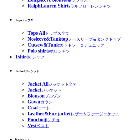
長袖ブラウス
RalphLauren Shirts
ラルフローレンシャツ
Tops
トップス
Tops All
トップス全て
Nosleeve&Tanktop
ノースリーブ＆タンクトップ
Cutsew&Tunic
カットソー＆チュニック
Polo shirts
ポロシャツ
Tshirts
Tシャツ
Jacket
ジャケット
Jacket All
ジャケット全て
Jacket
ジャケット
Blouson
ブルゾン
Gown
ガウン
Coat
コート
Leather&Fur jacket
レザー＆ファージャケット
Poncho
ポンチョ
Vest
ベスト
Knit