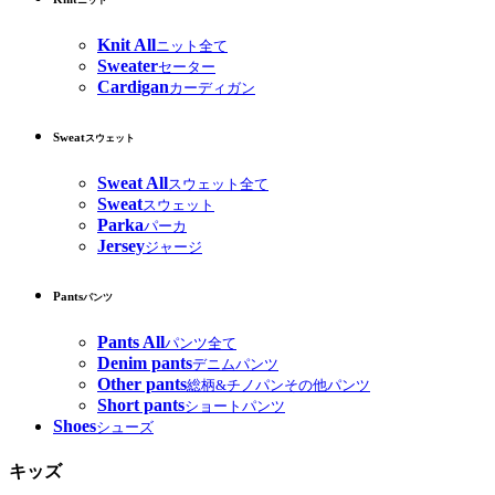
ニット
Knit All
ニット全て
Sweater
セーター
Cardigan
カーディガン
Sweat
スウェット
Sweat All
スウェット全て
Sweat
スウェット
Parka
パーカ
Jersey
ジャージ
Pants
パンツ
Pants All
パンツ全て
Denim pants
デニムパンツ
Other pants
総柄&チノパンその他パンツ
Short pants
ショートパンツ
Shoes
シューズ
キッズ