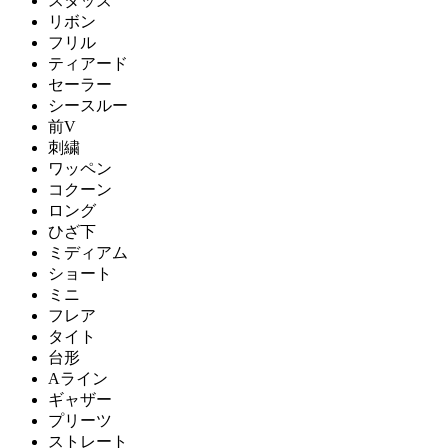
スタッズ
リボン
フリル
ティアード
セーラー
シースルー
前V
刺繍
ワッペン
コクーン
ロング
ひざ下
ミディアム
ショート
ミニ
フレア
タイト
台形
Aライン
ギャザー
プリーツ
ストレート