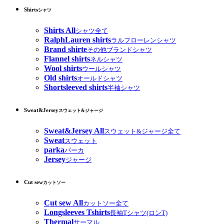
Shirts
シャツ
Shirts All
シャツ全て
RalphLauren shirts
ラルフローレンシャツ
Brand shirte
その他ブランドシャツ
Flannel shirts
ネルシャツ
Wool shirts
ウールシャツ
Old shirts
オールドシャツ
Shortsleeved shirts
半袖シャツ
Sweat&Jersey
スウェット&ジャージ
Sweat&Jersey All
スウェット&ジャージ全て
Sweat
スウェット
parka
パーカ
Jersey
ジャージ
Cut sew
カットソー
Cut sew All
カットソー全て
Longsleeves Tshirts
長袖Tシャツ(ロンT)
Thermal
サーマル