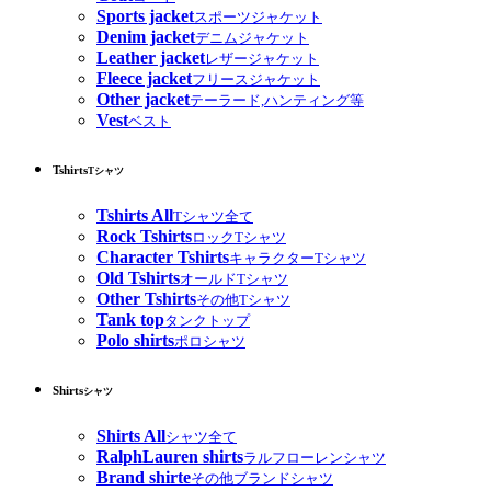
Sports jacket
スポーツジャケット
Denim jacket
デニムジャケット
Leather jacket
レザージャケット
Fleece jacket
フリースジャケット
Other jacket
テーラード,ハンティング等
Vest
ベスト
Tshirts
Tシャツ
Tshirts All
Tシャツ全て
Rock Tshirts
ロックTシャツ
Character Tshirts
キャラクターTシャツ
Old Tshirts
オールドTシャツ
Other Tshirts
その他Tシャツ
Tank top
タンクトップ
Polo shirts
ポロシャツ
Shirts
シャツ
Shirts All
シャツ全て
RalphLauren shirts
ラルフローレンシャツ
Brand shirte
その他ブランドシャツ