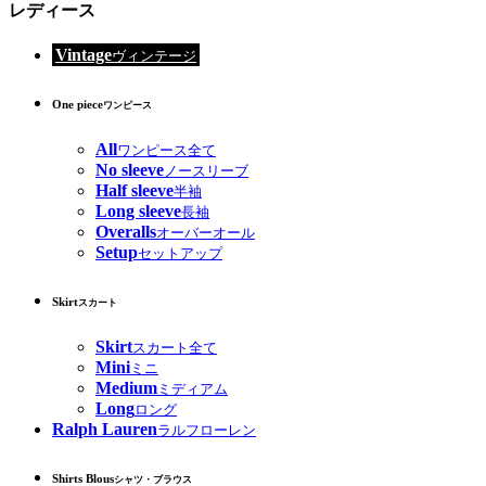
レディース
Vintage
ヴィンテージ
One piece
ワンピース
All
ワンピース全て
No sleeve
ノースリーブ
Half sleeve
半袖
Long sleeve
長袖
Overalls
オーバーオール
Setup
セットアップ
Skirt
スカート
Skirt
スカート全て
Mini
ミニ
Medium
ミディアム
Long
ロング
Ralph Lauren
ラルフローレン
Shirts Blous
シャツ・ブラウス