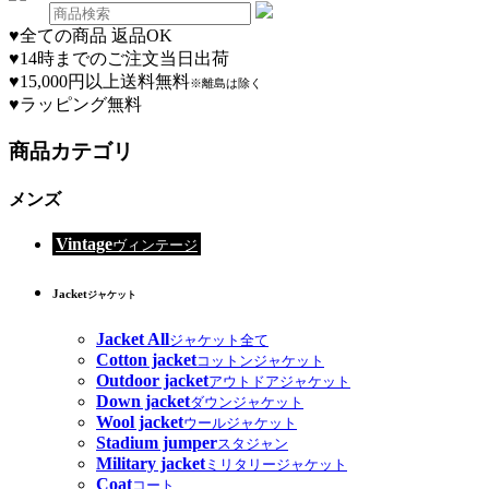
♥
全ての商品 返品OK
♥
14時までのご注文当日出荷
♥
15,000円以上送料無料
※離島は除く
♥
ラッピング無料
商品カテゴリ
メンズ
Vintage
ヴィンテージ
Jacket
ジャケット
Jacket All
ジャケット全て
Cotton jacket
コットンジャケット
Outdoor jacket
アウトドアジャケット
Down jacket
ダウンジャケット
Wool jacket
ウールジャケット
Stadium jumper
スタジャン
Military jacket
ミリタリージャケット
Coat
コート