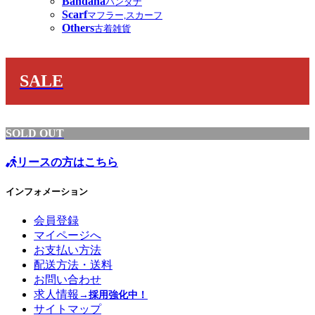
Bandana
バンダナ
Scarf
マフラー,スカーフ
Others
古着雑貨
SALE
SOLD OUT
リースの方はこちら
インフォメーション
会員登録
マイページへ
お支払い方法
配送方法・送料
お問い合わせ
求人情報
→採用強化中！
サイトマップ