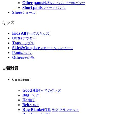
Other pants
総柄&チノパンその他パンツ
Short pants
ショートパンツ
Shoes
シューズ
キッズ
Kids All
すべてのキッズ
Outer
アウター
Tops
トップス
Skirt&Onepiece
スカート＆ワンピース
Pants
パンツ
Others
その他
古着雑貨
Goods
古着雑貨
Good All
すべてのグッズ
Bag
バッグ
Hat
帽子
Belt
ベルト
Rug Blanket
寝具,ラグ,ブランケット