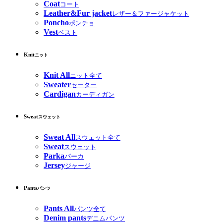
Coat
コート
Leather&Fur jacket
レザー＆ファージャケット
Poncho
ポンチョ
Vest
ベスト
Knit
ニット
Knit All
ニット全て
Sweater
セーター
Cardigan
カーディガン
Sweat
スウェット
Sweat All
スウェット全て
Sweat
スウェット
Parka
パーカ
Jersey
ジャージ
Pants
パンツ
Pants All
パンツ全て
Denim pants
デニムパンツ