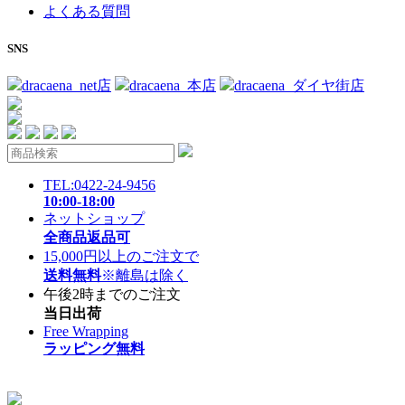
よくある質問
SNS
dracaena_net店
dracaena_本店
dracaena_ダイヤ街店
TEL:0422-24-9456
10:00-18:00
ネットショップ
全商品返品可
15,000円以上のご注文で
送料無料
※離島は除く
午後2時までのご注文
当日出荷
Free Wrapping
ラッピング無料