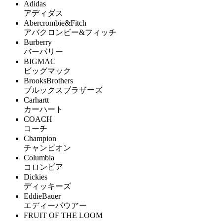
Adidas
アディダス
Abercrombie&Fitch
アバクロンビー&フィッチ
Burberry
バーバリー
BIGMAC
ビッグマック
BrooksBrothers
ブルックスブラザーズ
Carhartt
カーハート
COACH
コーチ
Champion
チャンピオン
Columbia
コロンビア
Dickies
ディッキーズ
EddieBauer
エディーバウアー
FRUIT OF THE LOOM