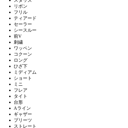
スタッズ
リボン
フリル
ティアード
セーラー
シースルー
前V
刺繍
ワッペン
コクーン
ロング
ひざ下
ミディアム
ショート
ミニ
フレア
タイト
台形
Aライン
ギャザー
プリーツ
ストレート