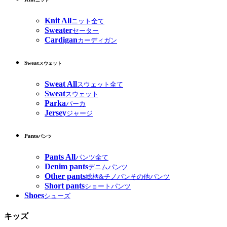
ニット
Knit All
ニット全て
Sweater
セーター
Cardigan
カーディガン
Sweat
スウェット
Sweat All
スウェット全て
Sweat
スウェット
Parka
パーカ
Jersey
ジャージ
Pants
パンツ
Pants All
パンツ全て
Denim pants
デニムパンツ
Other pants
総柄&チノパンその他パンツ
Short pants
ショートパンツ
Shoes
シューズ
キッズ