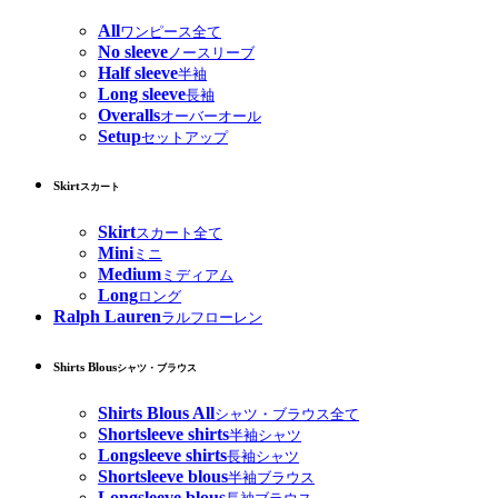
All
ワンピース全て
No sleeve
ノースリーブ
Half sleeve
半袖
Long sleeve
長袖
Overalls
オーバーオール
Setup
セットアップ
Skirt
スカート
Skirt
スカート全て
Mini
ミニ
Medium
ミディアム
Long
ロング
Ralph Lauren
ラルフローレン
Shirts Blous
シャツ・ブラウス
Shirts Blous All
シャツ・ブラウス全て
Shortsleeve shirts
半袖シャツ
Longsleeve shirts
長袖シャツ
Shortsleeve blous
半袖ブラウス
Longsleeve blous