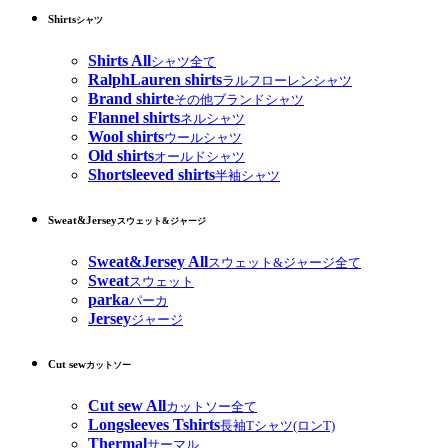
Shirts
シャツ
Shirts All
シャツ全て
RalphLauren shirts
ラルフローレンシャツ
Brand shirte
その他ブランドシャツ
Flannel shirts
ネルシャツ
Wool shirts
ウールシャツ
Old shirts
オールドシャツ
Shortsleeved shirts
半袖シャツ
Sweat&Jersey
スウェット&ジャージ
Sweat&Jersey All
スウェット&ジャージ全て
Sweat
スウェット
parka
パーカ
Jersey
ジャージ
Cut sew
カットソー
Cut sew All
カットソー全て
Longsleeves Tshirts
長袖Tシャツ(ロンT)
Thermal
サーマル