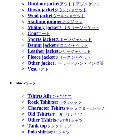
Outdoor jacket
アウトドアジャケット
Down jacket
ダウンジャケット
Wool jacket
ウールジャケット
Stadium jumper
スタジャン
Military jacket
ミリタリージャケット
Coat
コート
Sports jacket
スポーツジャケット
Denim jacket
デニムジャケット
Leather jacket
レザージャケット
Fleece jacket
フリースジャケット
Other jacket
テーラード,ハンティング等
Vest
ベスト
Tshirts
Tシャツ
Tshirts All
Tシャツ全て
Rock Tshirts
ロックTシャツ
Character Tshirts
キャラクターTシャツ
Old Tshirts
オールドTシャツ
Other Tshirts
その他Tシャツ
Tank top
タンクトップ
Polo shirts
ポロシャツ