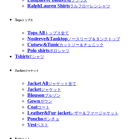
長袖ブラウス
RalphLauren Shirts
ラルフローレンシャツ
Tops
トップス
Tops All
トップス全て
Nosleeve&Tanktop
ノースリーブ＆タンクトップ
Cutsew&Tunic
カットソー＆チュニック
Polo shirts
ポロシャツ
Tshirts
Tシャツ
Jacket
ジャケット
Jacket All
ジャケット全て
Jacket
ジャケット
Blouson
ブルゾン
Gown
ガウン
Coat
コート
Leather&Fur jacket
レザー＆ファージャケット
Poncho
ポンチョ
Vest
ベスト
Knit