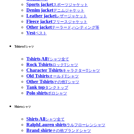
Sports jacket
スポーツジャケット
Denim jacket
デニムジャケット
Leather jacket
レザージャケット
Fleece jacket
フリースジャケット
Other jacket
テーラード,ハンティング等
Vest
ベスト
Tshirts
Tシャツ
Tshirts All
Tシャツ全て
Rock Tshirts
ロックTシャツ
Character Tshirts
キャラクターTシャツ
Old Tshirts
オールドTシャツ
Other Tshirts
その他Tシャツ
Tank top
タンクトップ
Polo shirts
ポロシャツ
Shirts
シャツ
Shirts All
シャツ全て
RalphLauren shirts
ラルフローレンシャツ
Brand shirte
その他ブランドシャツ