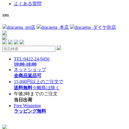
よくある質問
SNS
dracaena_net店
dracaena_本店
dracaena_ダイヤ街店
TEL:0422-24-9456
10:00-18:00
ネットショップ
全商品返品可
15,000円以上のご注文で
送料無料
※離島は除く
午後2時までのご注文
当日出荷
Free Wrapping
ラッピング無料