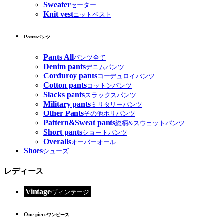
Sweater
セーター
Knit vest
ニットベスト
Pants
パンツ
Pants All
パンツ全て
Denim pants
デニムパンツ
Corduroy pants
コーデュロイパンツ
Cotton pants
コットンパンツ
Slacks pants
スラックスパンツ
Military pants
ミリタリーパンツ
Other Pants
その他ポリパンツ
Pattern&Sweat pants
総柄&スウェットパンツ
Short pants
ショートパンツ
Overalls
オーバーオール
Shoes
シューズ
レディース
Vintage
ヴィンテージ
One piece
ワンピース