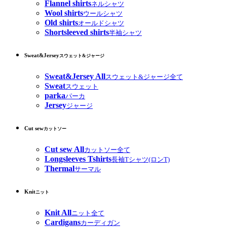
Flannel shirts
ネルシャツ
Wool shirts
ウールシャツ
Old shirts
オールドシャツ
Shortsleeved shirts
半袖シャツ
Sweat&Jersey
スウェット&ジャージ
Sweat&Jersey All
スウェット&ジャージ全て
Sweat
スウェット
parka
パーカ
Jersey
ジャージ
Cut sew
カットソー
Cut sew All
カットソー全て
Longsleeves Tshirts
長袖Tシャツ(ロンT)
Thermal
サーマル
Knit
ニット
Knit All
ニット全て
Cardigans
カーディガン