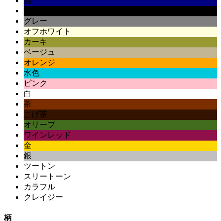
紺
黒
グレー
オフホワイト
カーキ
ベージュ
オレンジ
水色
ピンク
白
茶
こげ茶
オリーブ
ワインレッド
金
銀
ツートン
スリートーン
カラフル
クレイジー
柄