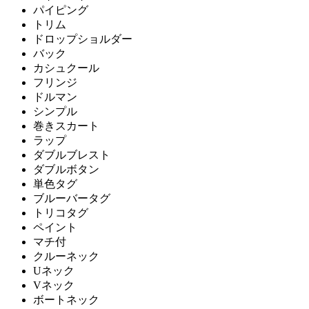
パイピング
トリム
ドロップショルダー
バック
カシュクール
フリンジ
ドルマン
シンプル
巻きスカート
ラップ
ダブルブレスト
ダブルボタン
単色タグ
ブルーバータグ
トリコタグ
ペイント
マチ付
クルーネック
Uネック
Vネック
ボートネック