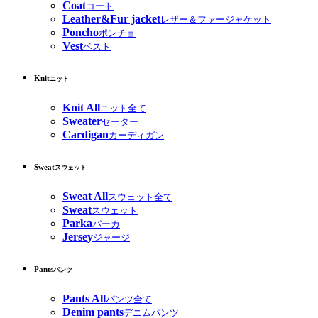
Coat
コート
Leather&Fur jacket
レザー＆ファージャケット
Poncho
ポンチョ
Vest
ベスト
Knit
ニット
Knit All
ニット全て
Sweater
セーター
Cardigan
カーディガン
Sweat
スウェット
Sweat All
スウェット全て
Sweat
スウェット
Parka
パーカ
Jersey
ジャージ
Pants
パンツ
Pants All
パンツ全て
Denim pants
デニムパンツ