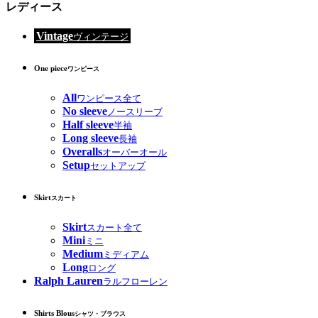
レディース
Vintage
ヴィンテージ
One piece
ワンピース
All
ワンピース全て
No sleeve
ノースリーブ
Half sleeve
半袖
Long sleeve
長袖
Overalls
オーバーオール
Setup
セットアップ
Skirt
スカート
Skirt
スカート全て
Mini
ミニ
Medium
ミディアム
Long
ロング
Ralph Lauren
ラルフローレン
Shirts Blous
シャツ・ブラウス