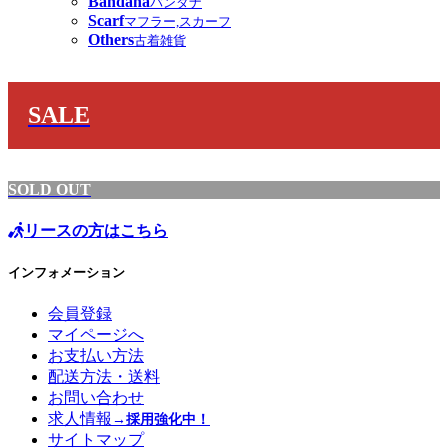
Bandana
バンダナ
Scarf
マフラー,スカーフ
Others
古着雑貨
SALE
SOLD OUT
リースの方はこちら
インフォメーション
会員登録
マイページへ
お支払い方法
配送方法・送料
お問い合わせ
求人情報
→採用強化中！
サイトマップ