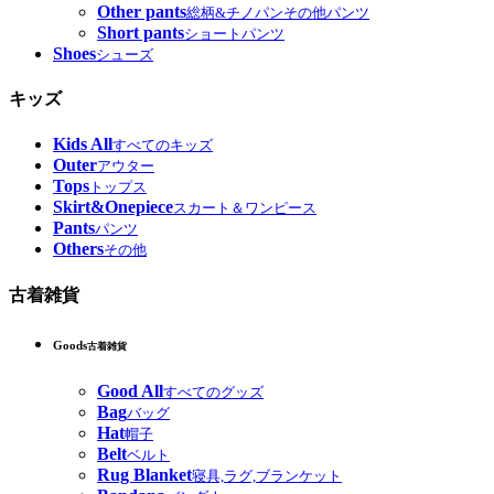
Other pants
総柄&チノパンその他パンツ
Short pants
ショートパンツ
Shoes
シューズ
キッズ
Kids All
すべてのキッズ
Outer
アウター
Tops
トップス
Skirt&Onepiece
スカート＆ワンピース
Pants
パンツ
Others
その他
古着雑貨
Goods
古着雑貨
Good All
すべてのグッズ
Bag
バッグ
Hat
帽子
Belt
ベルト
Rug Blanket
寝具,ラグ,ブランケット