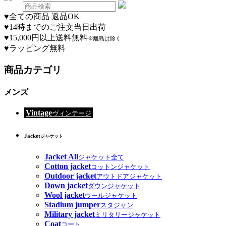
♥
全ての商品 返品OK
♥
14時までのご注文当日出荷
♥
15,000円以上送料無料
※離島は除く
♥
ラッピング無料
商品カテゴリ
メンズ
Vintage
ヴィンテージ
Jacket
ジャケット
Jacket All
ジャケット全て
Cotton jacket
コットンジャケット
Outdoor jacket
アウトドアジャケット
Down jacket
ダウンジャケット
Wool jacket
ウールジャケット
Stadium jumper
スタジャン
Military jacket
ミリタリージャケット
Coat
コート