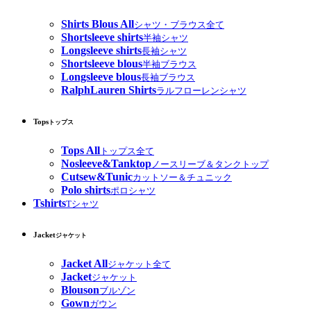
Shirts Blous All
シャツ・ブラウス全て
Shortsleeve shirts
半袖シャツ
Longsleeve shirts
長袖シャツ
Shortsleeve blous
半袖ブラウス
Longsleeve blous
長袖ブラウス
RalphLauren Shirts
ラルフローレンシャツ
Tops
トップス
Tops All
トップス全て
Nosleeve&Tanktop
ノースリーブ＆タンクトップ
Cutsew&Tunic
カットソー＆チュニック
Polo shirts
ポロシャツ
Tshirts
Tシャツ
Jacket
ジャケット
Jacket All
ジャケット全て
Jacket
ジャケット
Blouson
ブルゾン
Gown
ガウン