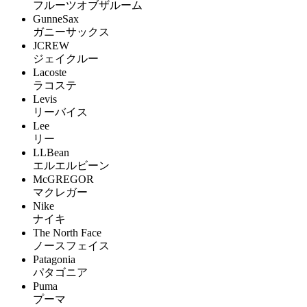
フルーツオブザルーム
GunneSax
ガニーサックス
JCREW
ジェイクルー
Lacoste
ラコステ
Levis
リーバイス
Lee
リー
LLBean
エルエルビーン
McGREGOR
マクレガー
Nike
ナイキ
The North Face
ノースフェイス
Patagonia
パタゴニア
Puma
プーマ