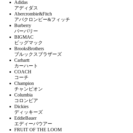
Adidas
アディダス
Abercrombie&Fitch
アバクロンビー&フィッチ
Burberry
バーバリー
BIGMAC
ビッグマック
BrooksBrothers
ブルックスブラザーズ
Carhartt
カーハート
COACH
コーチ
Champion
チャンピオン
Columbia
コロンビア
Dickies
ディッキーズ
EddieBauer
エディーバウアー
FRUIT OF THE LOOM