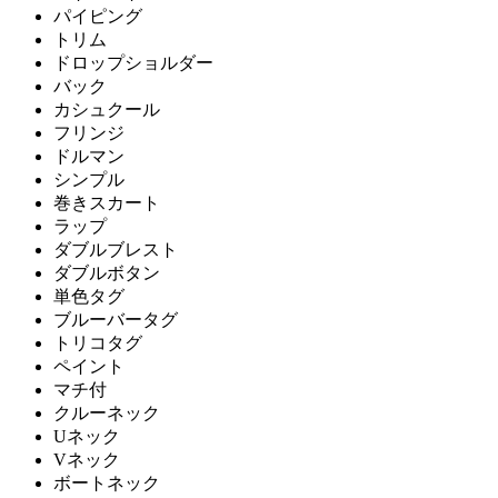
パイピング
トリム
ドロップショルダー
バック
カシュクール
フリンジ
ドルマン
シンプル
巻きスカート
ラップ
ダブルブレスト
ダブルボタン
単色タグ
ブルーバータグ
トリコタグ
ペイント
マチ付
クルーネック
Uネック
Vネック
ボートネック