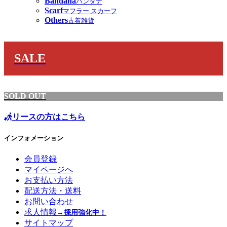
Bandana
バンダナ
Scarf
マフラー,スカーフ
Others
古着雑貨
SALE
SOLD OUT
リースの方はこちら
インフォメーション
会員登録
マイページへ
お支払い方法
配送方法・送料
お問い合わせ
求人情報
→採用強化中！
サイトマップ