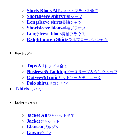
Shirts Blous All
シャツ・ブラウス全て
Shortsleeve shirts
半袖シャツ
Longsleeve shirts
長袖シャツ
Shortsleeve blous
半袖ブラウス
Longsleeve blous
長袖ブラウス
RalphLauren Shirts
ラルフローレンシャツ
Tops
トップス
Tops All
トップス全て
Nosleeve&Tanktop
ノースリーブ＆タンクトップ
Cutsew&Tunic
カットソー＆チュニック
Polo shirts
ポロシャツ
Tshirts
Tシャツ
Jacket
ジャケット
Jacket All
ジャケット全て
Jacket
ジャケット
Blouson
ブルゾン
Gown
ガウン