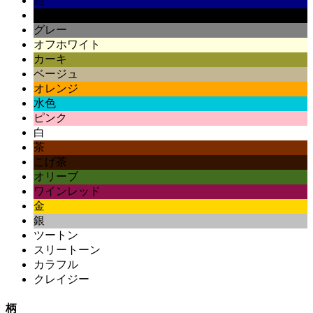
紺
黒
グレー
オフホワイト
カーキ
ベージュ
オレンジ
水色
ピンク
白
茶
こげ茶
オリーブ
ワインレッド
金
銀
ツートン
スリートーン
カラフル
クレイジー
柄