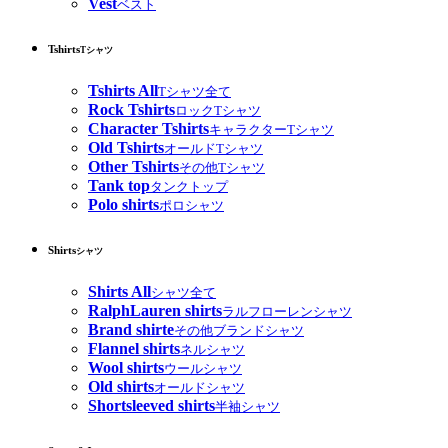
Vest
ベスト
Tshirts
Tシャツ
Tshirts All
Tシャツ全て
Rock Tshirts
ロックTシャツ
Character Tshirts
キャラクターTシャツ
Old Tshirts
オールドTシャツ
Other Tshirts
その他Tシャツ
Tank top
タンクトップ
Polo shirts
ポロシャツ
Shirts
シャツ
Shirts All
シャツ全て
RalphLauren shirts
ラルフローレンシャツ
Brand shirte
その他ブランドシャツ
Flannel shirts
ネルシャツ
Wool shirts
ウールシャツ
Old shirts
オールドシャツ
Shortsleeved shirts
半袖シャツ