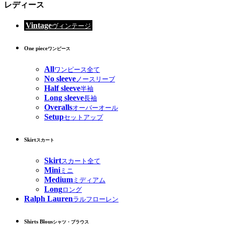
レディース
Vintage
ヴィンテージ
One piece
ワンピース
All
ワンピース全て
No sleeve
ノースリーブ
Half sleeve
半袖
Long sleeve
長袖
Overalls
オーバーオール
Setup
セットアップ
Skirt
スカート
Skirt
スカート全て
Mini
ミニ
Medium
ミディアム
Long
ロング
Ralph Lauren
ラルフローレン
Shirts Blous
シャツ・ブラウス