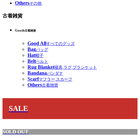
Others
その他
古着雑貨
Goods
古着雑貨
Good All
すべてのグッズ
Bag
バッグ
Hat
帽子
Belt
ベルト
Rug Blanket
寝具,ラグ,ブランケット
Bandana
バンダナ
Scarf
マフラー,スカーフ
Others
古着雑貨
SALE
SOLD OUT