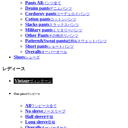
Pants All
パンツ全て
Denim pants
デニムパンツ
Corduroy pants
コーデュロイパンツ
Cotton pants
コットンパンツ
Slacks pants
スラックスパンツ
Military pants
ミリタリーパンツ
Other Pants
その他ポリパンツ
Pattern&Sweat pants
総柄&スウェットパンツ
Short pants
ショートパンツ
Overalls
オーバーオール
Shoes
シューズ
レディース
Vintage
ヴィンテージ
One piece
ワンピース
All
ワンピース全て
No sleeve
ノースリーブ
Half sleeve
半袖
Long sleeve
長袖
Overalls
オーバーオール