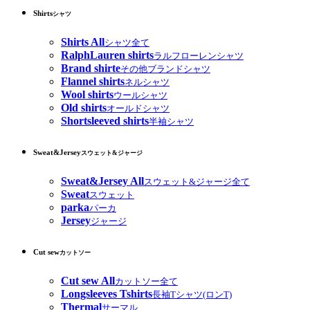
Shirts
シャツ
Shirts All
シャツ全て
RalphLauren shirts
ラルフローレンシャツ
Brand shirte
その他ブランドシャツ
Flannel shirts
ネルシャツ
Wool shirts
ウールシャツ
Old shirts
オールドシャツ
Shortsleeved shirts
半袖シャツ
Sweat&Jersey
スウェット&ジャージ
Sweat&Jersey All
スウェット&ジャージ全て
Sweat
スウェット
parka
パーカ
Jersey
ジャージ
Cut sew
カットソー
Cut sew All
カットソー全て
Longsleeves Tshirts
長袖Tシャツ(ロンT)
Thermal
サーマル