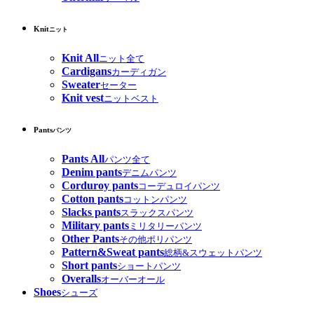
Knit
ニット
Knit All
ニット全て
Cardigans
カーディガン
Sweater
セーター
Knit vest
ニットベスト
Pants
パンツ
Pants All
パンツ全て
Denim pants
デニムパンツ
Corduroy pants
コーデュロイパンツ
Cotton pants
コットンパンツ
Slacks pants
スラックスパンツ
Military pants
ミリタリーパンツ
Other Pants
その他ポリパンツ
Pattern&Sweat pants
総柄&スウェットパンツ
Short pants
ショートパンツ
Overalls
オーバーオール
Shoes
シューズ