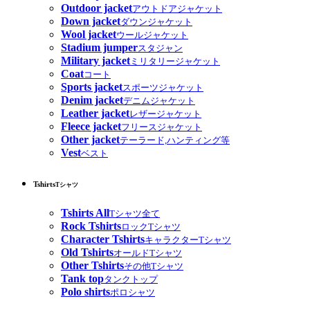
Outdoor jacket
アウトドアジャケット
Down jacket
ダウンジャケット
Wool jacket
ウールジャケット
Stadium jumper
スタジャン
Military jacket
ミリタリージャケット
Coat
コート
Sports jacket
スポーツジャケット
Denim jacket
デニムジャケット
Leather jacket
レザージャケット
Fleece jacket
フリースジャケット
Other jacket
テーラード,ハンティング等
Vest
ベスト
Tshirts
Tシャツ
Tshirts All
Tシャツ全て
Rock Tshirts
ロックTシャツ
Character Tshirts
キャラクターTシャツ
Old Tshirts
オールドTシャツ
Other Tshirts
その他Tシャツ
Tank top
タンクトップ
Polo shirts
ポロシャツ