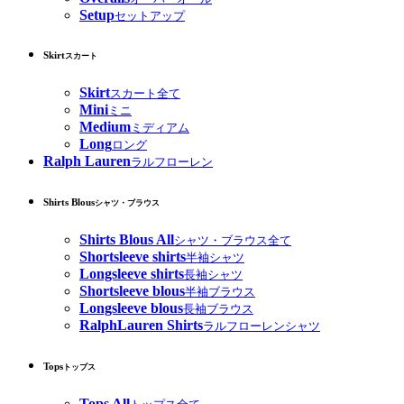
Setup
セットアップ
Skirt
スカート
Skirt
スカート全て
Mini
ミニ
Medium
ミディアム
Long
ロング
Ralph Lauren
ラルフローレン
Shirts Blous
シャツ・ブラウス
Shirts Blous All
シャツ・ブラウス全て
Shortsleeve shirts
半袖シャツ
Longsleeve shirts
長袖シャツ
Shortsleeve blous
半袖ブラウス
Longsleeve blous
長袖ブラウス
RalphLauren Shirts
ラルフローレンシャツ
Tops
トップス
Tops All