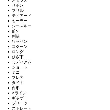
スタッズ
リボン
フリル
ティアード
セーラー
シースルー
前V
刺繍
ワッペン
コクーン
ロング
ひざ下
ミディアム
ショート
ミニ
フレア
タイト
台形
Aライン
ギャザー
プリーツ
ストレート