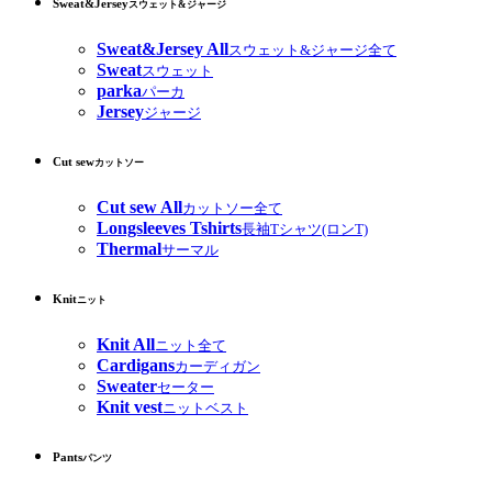
Sweat&Jersey
スウェット&ジャージ
Sweat&Jersey All
スウェット&ジャージ全て
Sweat
スウェット
parka
パーカ
Jersey
ジャージ
Cut sew
カットソー
Cut sew All
カットソー全て
Longsleeves Tshirts
長袖Tシャツ(ロンT)
Thermal
サーマル
Knit
ニット
Knit All
ニット全て
Cardigans
カーディガン
Sweater
セーター
Knit vest
ニットベスト
Pants
パンツ