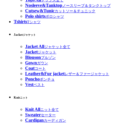
トップス全て
Nosleeve&Tanktop
ノースリーブ＆タンクトップ
Cutsew&Tunic
カットソー＆チュニック
Polo shirts
ポロシャツ
Tshirts
Tシャツ
Jacket
ジャケット
Jacket All
ジャケット全て
Jacket
ジャケット
Blouson
ブルゾン
Gown
ガウン
Coat
コート
Leather&Fur jacket
レザー＆ファージャケット
Poncho
ポンチョ
Vest
ベスト
Knit
ニット
Knit All
ニット全て
Sweater
セーター
Cardigan
カーディガン