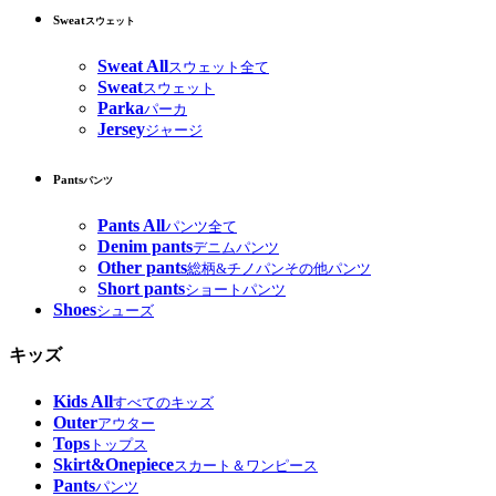
Sweat
スウェット
Sweat All
スウェット全て
Sweat
スウェット
Parka
パーカ
Jersey
ジャージ
Pants
パンツ
Pants All
パンツ全て
Denim pants
デニムパンツ
Other pants
総柄&チノパンその他パンツ
Short pants
ショートパンツ
Shoes
シューズ
キッズ
Kids All
すべてのキッズ
Outer
アウター
Tops
トップス
Skirt&Onepiece
スカート＆ワンピース
Pants
パンツ