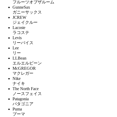
フルーツオブザルーム
GunneSax
ガニーサックス
JCREW
ジェイクルー
Lacoste
ラコステ
Levis
リーバイス
Lee
リー
LLBean
エルエルビーン
McGREGOR
マクレガー
Nike
ナイキ
The North Face
ノースフェイス
Patagonia
パタゴニア
Puma
プーマ