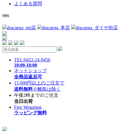
よくある質問
SNS
dracaena_net店
dracaena_本店
dracaena_ダイヤ街店
TEL:0422-24-9456
10:00-18:00
ネットショップ
全商品返品可
15,000円以上のご注文で
送料無料
※離島は除く
午後2時までのご注文
当日出荷
Free Wrapping
ラッピング無料