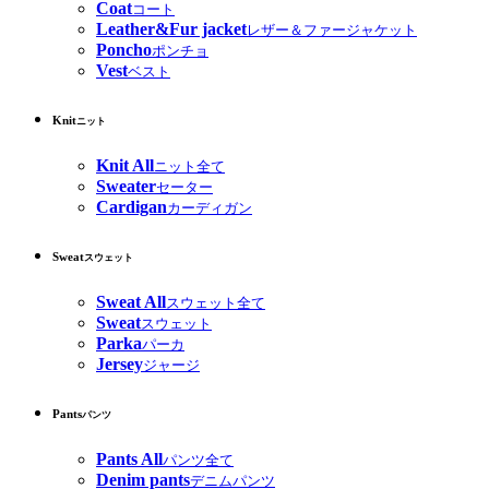
Coat
コート
Leather&Fur jacket
レザー＆ファージャケット
Poncho
ポンチョ
Vest
ベスト
Knit
ニット
Knit All
ニット全て
Sweater
セーター
Cardigan
カーディガン
Sweat
スウェット
Sweat All
スウェット全て
Sweat
スウェット
Parka
パーカ
Jersey
ジャージ
Pants
パンツ
Pants All
パンツ全て
Denim pants
デニムパンツ