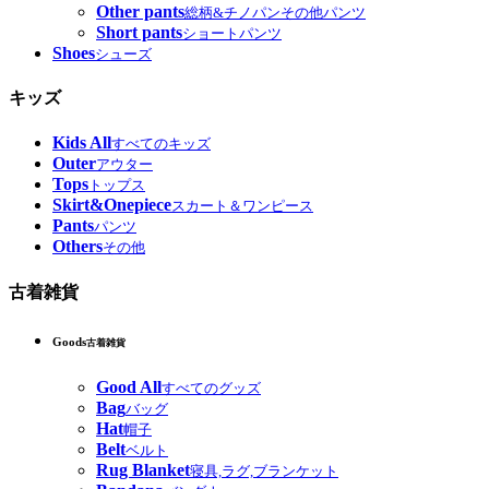
Other pants
総柄&チノパンその他パンツ
Short pants
ショートパンツ
Shoes
シューズ
キッズ
Kids All
すべてのキッズ
Outer
アウター
Tops
トップス
Skirt&Onepiece
スカート＆ワンピース
Pants
パンツ
Others
その他
古着雑貨
Goods
古着雑貨
Good All
すべてのグッズ
Bag
バッグ
Hat
帽子
Belt
ベルト
Rug Blanket
寝具,ラグ,ブランケット