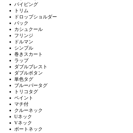
パイピング
トリム
ドロップショルダー
バック
カシュクール
フリンジ
ドルマン
シンプル
巻きスカート
ラップ
ダブルブレスト
ダブルボタン
単色タグ
ブルーバータグ
トリコタグ
ペイント
マチ付
クルーネック
Uネック
Vネック
ボートネック