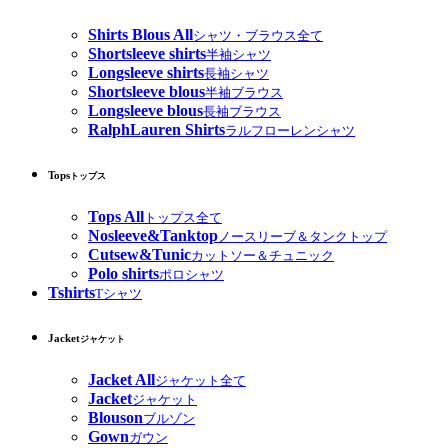
Shirts Blous All
シャツ・ブラウス全て
Shortsleeve shirts
半袖シャツ
Longsleeve shirts
長袖シャツ
Shortsleeve blous
半袖ブラウス
Longsleeve blous
長袖ブラウス
RalphLauren Shirts
ラルフローレンシャツ
Tops
トップス
Tops All
トップス全て
Nosleeve&Tanktop
ノースリーブ＆タンクトップ
Cutsew&Tunic
カットソー＆チュニック
Polo shirts
ポロシャツ
Tshirts
Tシャツ
Jacket
ジャケット
Jacket All
ジャケット全て
Jacket
ジャケット
Blouson
ブルゾン
Gown
ガウン