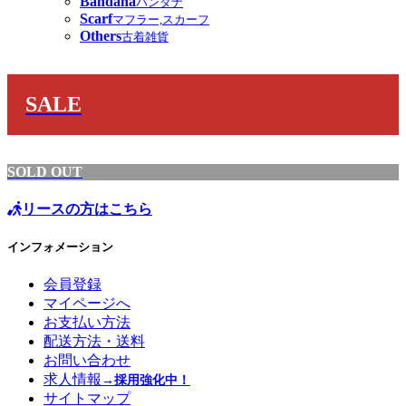
Bandana
バンダナ
Scarf
マフラー,スカーフ
Others
古着雑貨
SALE
SOLD OUT
リースの方はこちら
インフォメーション
会員登録
マイページへ
お支払い方法
配送方法・送料
お問い合わせ
求人情報
→採用強化中！
サイトマップ