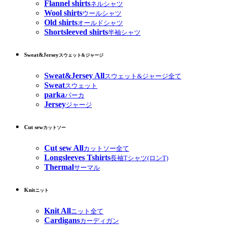
Flannel shirts
ネルシャツ
Wool shirts
ウールシャツ
Old shirts
オールドシャツ
Shortsleeved shirts
半袖シャツ
Sweat&Jersey
スウェット&ジャージ
Sweat&Jersey All
スウェット&ジャージ全て
Sweat
スウェット
parka
パーカ
Jersey
ジャージ
Cut sew
カットソー
Cut sew All
カットソー全て
Longsleeves Tshirts
長袖Tシャツ(ロンT)
Thermal
サーマル
Knit
ニット
Knit All
ニット全て
Cardigans
カーディガン