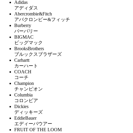
Adidas
アディダス
Abercrombie&Fitch
アバクロンビー&フィッチ
Burberry
バーバリー
BIGMAC
ビッグマック
BrooksBrothers
ブルックスブラザーズ
Carhartt
カーハート
COACH
コーチ
Champion
チャンピオン
Columbia
コロンビア
Dickies
ディッキーズ
EddieBauer
エディーバウアー
FRUIT OF THE LOOM