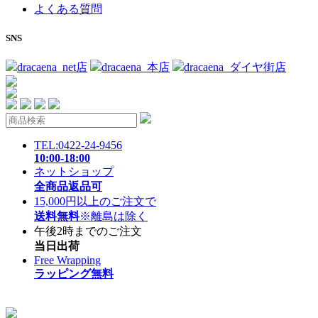
よくある質問
SNS
dracaena_net店
dracaena_本店
dracaena_ダイヤ街店
TEL:0422-24-9456
10:00-18:00
ネットショップ
全商品返品可
15,000円以上のご注文で
送料無料
※離島は除く
午後2時までのご注文
当日出荷
Free Wrapping
ラッピング無料