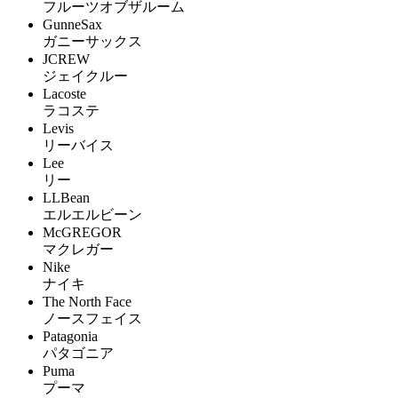
フルーツオブザルーム
GunneSax
ガニーサックス
JCREW
ジェイクルー
Lacoste
ラコステ
Levis
リーバイス
Lee
リー
LLBean
エルエルビーン
McGREGOR
マクレガー
Nike
ナイキ
The North Face
ノースフェイス
Patagonia
パタゴニア
Puma
プーマ