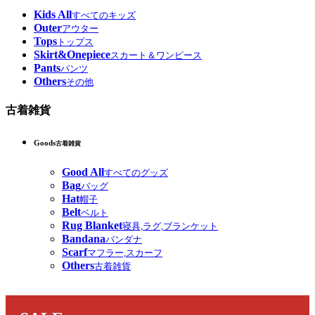
Kids All
すべてのキッズ
Outer
アウター
Tops
トップス
Skirt&Onepiece
スカート＆ワンピース
Pants
パンツ
Others
その他
古着雑貨
Goods
古着雑貨
Good All
すべてのグッズ
Bag
バッグ
Hat
帽子
Belt
ベルト
Rug Blanket
寝具,ラグ,ブランケット
Bandana
バンダナ
Scarf
マフラー,スカーフ
Others
古着雑貨