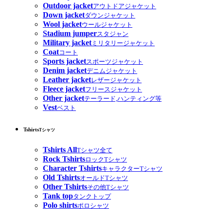
Outdoor jacket
アウトドアジャケット
Down jacket
ダウンジャケット
Wool jacket
ウールジャケット
Stadium jumper
スタジャン
Military jacket
ミリタリージャケット
Coat
コート
Sports jacket
スポーツジャケット
Denim jacket
デニムジャケット
Leather jacket
レザージャケット
Fleece jacket
フリースジャケット
Other jacket
テーラード,ハンティング等
Vest
ベスト
Tshirts
Tシャツ
Tshirts All
Tシャツ全て
Rock Tshirts
ロックTシャツ
Character Tshirts
キャラクターTシャツ
Old Tshirts
オールドTシャツ
Other Tshirts
その他Tシャツ
Tank top
タンクトップ
Polo shirts
ポロシャツ