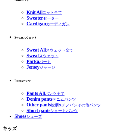
ニット
Knit All
ニット全て
Sweater
セーター
Cardigan
カーディガン
Sweat
スウェット
Sweat All
スウェット全て
Sweat
スウェット
Parka
パーカ
Jersey
ジャージ
Pants
パンツ
Pants All
パンツ全て
Denim pants
デニムパンツ
Other pants
総柄&チノパンその他パンツ
Short pants
ショートパンツ
Shoes
シューズ
キッズ