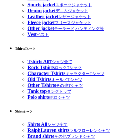
Sports jacket
スポーツジャケット
Denim jacket
デニムジャケット
Leather jacket
レザージャケット
Fleece jacket
フリースジャケット
Other jacket
テーラード,ハンティング等
Vest
ベスト
Tshirts
Tシャツ
Tshirts All
Tシャツ全て
Rock Tshirts
ロックTシャツ
Character Tshirts
キャラクターTシャツ
Old Tshirts
オールドTシャツ
Other Tshirts
その他Tシャツ
Tank top
タンクトップ
Polo shirts
ポロシャツ
Shirts
シャツ
Shirts All
シャツ全て
RalphLauren shirts
ラルフローレンシャツ
Brand shirte
その他ブランドシャツ