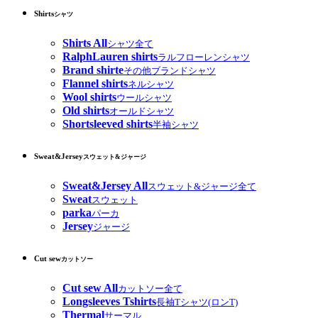
Shirts
シャツ
Shirts All
シャツ全て
RalphLauren shirts
ラルフローレンシャツ
Brand shirte
その他ブランドシャツ
Flannel shirts
ネルシャツ
Wool shirts
ウールシャツ
Old shirts
オールドシャツ
Shortsleeved shirts
半袖シャツ
Sweat&Jersey
スウェット&ジャージ
Sweat&Jersey All
スウェット&ジャージ全て
Sweat
スウェット
parka
パーカ
Jersey
ジャージ
Cut sew
カットソー
Cut sew All
カットソー全て
Longsleeves Tshirts
長袖Tシャツ(ロンT)
Thermal
サーマル