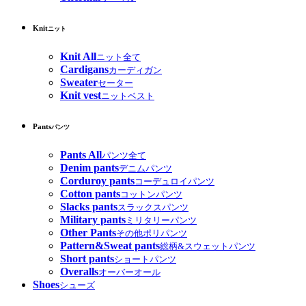
Knit
ニット
Knit All
ニット全て
Cardigans
カーディガン
Sweater
セーター
Knit vest
ニットベスト
Pants
パンツ
Pants All
パンツ全て
Denim pants
デニムパンツ
Corduroy pants
コーデュロイパンツ
Cotton pants
コットンパンツ
Slacks pants
スラックスパンツ
Military pants
ミリタリーパンツ
Other Pants
その他ポリパンツ
Pattern&Sweat pants
総柄&スウェットパンツ
Short pants
ショートパンツ
Overalls
オーバーオール
Shoes
シューズ