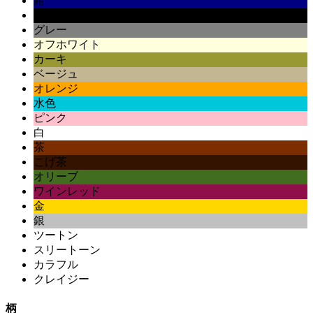
紺
黒
グレー
オフホワイト
カーキ
ベージュ
オレンジ
水色
ピンク
白
茶
こげ茶
オリーブ
ワインレッド
金
銀
ツートン
スリートーン
カラフル
クレイジー
柄