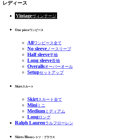
レディース
Vintage
ヴィンテージ
One piece
ワンピース
All
ワンピース全て
No sleeve
ノースリーブ
Half sleeve
半袖
Long sleeve
長袖
Overalls
オーバーオール
Setup
セットアップ
Skirt
スカート
Skirt
スカート全て
Mini
ミニ
Medium
ミディアム
Long
ロング
Ralph Lauren
ラルフローレン
Shirts Blous
シャツ・ブラウス