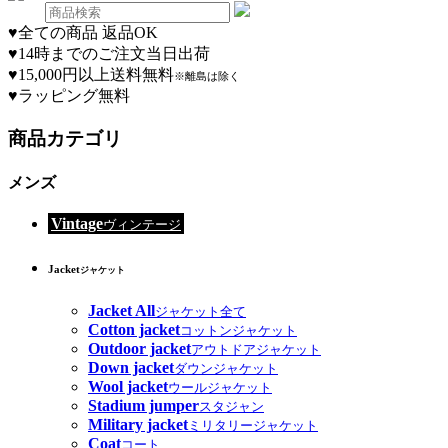
♥
全ての商品 返品OK
♥
14時までのご注文当日出荷
♥
15,000円以上送料無料
※離島は除く
♥
ラッピング無料
商品カテゴリ
メンズ
Vintage
ヴィンテージ
Jacket
ジャケット
Jacket All
ジャケット全て
Cotton jacket
コットンジャケット
Outdoor jacket
アウトドアジャケット
Down jacket
ダウンジャケット
Wool jacket
ウールジャケット
Stadium jumper
スタジャン
Military jacket
ミリタリージャケット
Coat
コート