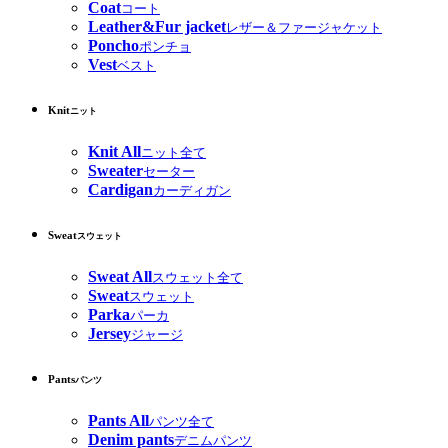
Coat
コート
Leather&Fur jacket
レザー＆ファージャケット
Poncho
ポンチョ
Vest
ベスト
Knit
ニット
Knit All
ニット全て
Sweater
セーター
Cardigan
カーディガン
Sweat
スウェット
Sweat All
スウェット全て
Sweat
スウェット
Parka
パーカ
Jersey
ジャージ
Pants
パンツ
Pants All
パンツ全て
Denim pants
デニムパンツ