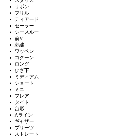
スタッズ
リボン
フリル
ティアード
セーラー
シースルー
前V
刺繍
ワッペン
コクーン
ロング
ひざ下
ミディアム
ショート
ミニ
フレア
タイト
台形
Aライン
ギャザー
プリーツ
ストレート