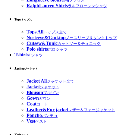
長袖ブラウス
RalphLauren Shirts
ラルフローレンシャツ
Tops
トップス
Tops All
トップス全て
Nosleeve&Tanktop
ノースリーブ＆タンクトップ
Cutsew&Tunic
カットソー＆チュニック
Polo shirts
ポロシャツ
Tshirts
Tシャツ
Jacket
ジャケット
Jacket All
ジャケット全て
Jacket
ジャケット
Blouson
ブルゾン
Gown
ガウン
Coat
コート
Leather&Fur jacket
レザー＆ファージャケット
Poncho
ポンチョ
Vest
ベスト
Knit