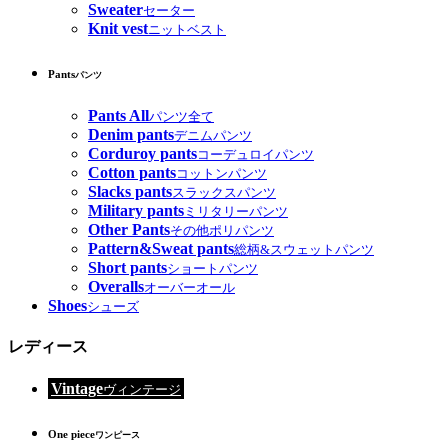
Sweater
セーター
Knit vest
ニットベスト
Pants
パンツ
Pants All
パンツ全て
Denim pants
デニムパンツ
Corduroy pants
コーデュロイパンツ
Cotton pants
コットンパンツ
Slacks pants
スラックスパンツ
Military pants
ミリタリーパンツ
Other Pants
その他ポリパンツ
Pattern&Sweat pants
総柄&スウェットパンツ
Short pants
ショートパンツ
Overalls
オーバーオール
Shoes
シューズ
レディース
Vintage
ヴィンテージ
One piece
ワンピース