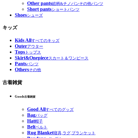
Other pants
総柄&チノパンその他パンツ
Short pants
ショートパンツ
Shoes
シューズ
キッズ
Kids All
すべてのキッズ
Outer
アウター
Tops
トップス
Skirt&Onepiece
スカート＆ワンピース
Pants
パンツ
Others
その他
古着雑貨
Goods
古着雑貨
Good All
すべてのグッズ
Bag
バッグ
Hat
帽子
Belt
ベルト
Rug Blanket
寝具,ラグ,ブランケット