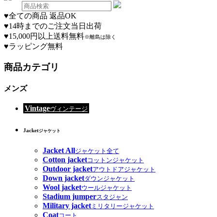
♥
全ての商品 返品OK
♥
14時までのご注文当日出荷
♥
15,000円以上送料無料
※離島は除く
♥
ラッピング無料
商品カテゴリ
メンズ
Vintage
ヴィンテージ
Jacket
ジャケット
Jacket All
ジャケット全て
Cotton jacket
コットンジャケット
Outdoor jacket
アウトドアジャケット
Down jacket
ダウンジャケット
Wool jacket
ウールジャケット
Stadium jumper
スタジャン
Military jacket
ミリタリージャケット
Coat
コート