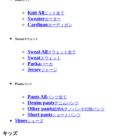
ニット
Knit All
ニット全て
Sweater
セーター
Cardigan
カーディガン
Sweat
スウェット
Sweat All
スウェット全て
Sweat
スウェット
Parka
パーカ
Jersey
ジャージ
Pants
パンツ
Pants All
パンツ全て
Denim pants
デニムパンツ
Other pants
総柄&チノパンその他パンツ
Short pants
ショートパンツ
Shoes
シューズ
キッズ