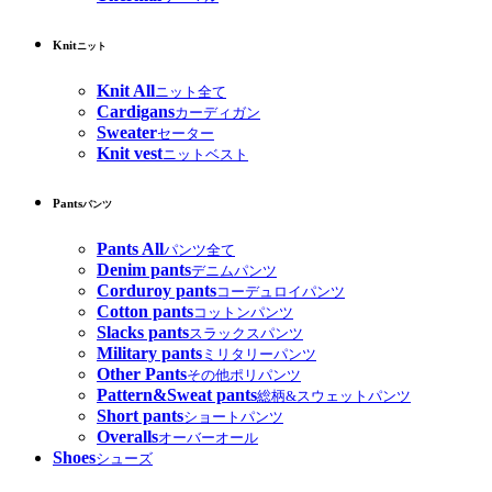
Knit
ニット
Knit All
ニット全て
Cardigans
カーディガン
Sweater
セーター
Knit vest
ニットベスト
Pants
パンツ
Pants All
パンツ全て
Denim pants
デニムパンツ
Corduroy pants
コーデュロイパンツ
Cotton pants
コットンパンツ
Slacks pants
スラックスパンツ
Military pants
ミリタリーパンツ
Other Pants
その他ポリパンツ
Pattern&Sweat pants
総柄&スウェットパンツ
Short pants
ショートパンツ
Overalls
オーバーオール
Shoes
シューズ