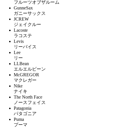
フルーツオブザルーム
GunneSax
ガニーサックス
JCREW
ジェイクルー
Lacoste
ラコステ
Levis
リーバイス
Lee
リー
LLBean
エルエルビーン
McGREGOR
マクレガー
Nike
ナイキ
The North Face
ノースフェイス
Patagonia
パタゴニア
Puma
プーマ