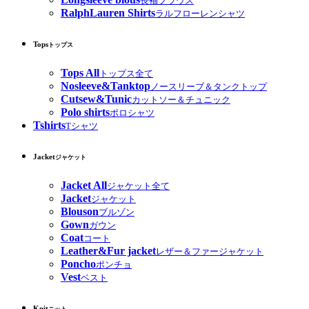
長袖ブラウス
RalphLauren Shirts
ラルフローレンシャツ
Tops
トップス
Tops All
トップス全て
Nosleeve&Tanktop
ノースリーブ＆タンクトップ
Cutsew&Tunic
カットソー＆チュニック
Polo shirts
ポロシャツ
Tshirts
Tシャツ
Jacket
ジャケット
Jacket All
ジャケット全て
Jacket
ジャケット
Blouson
ブルゾン
Gown
ガウン
Coat
コート
Leather&Fur jacket
レザー＆ファージャケット
Poncho
ポンチョ
Vest
ベスト
Knit