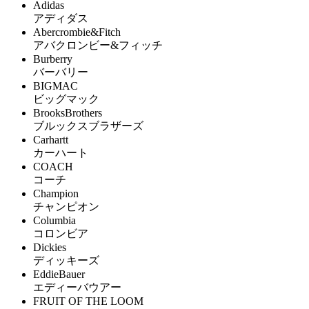
Adidas
アディダス
Abercrombie&Fitch
アバクロンビー&フィッチ
Burberry
バーバリー
BIGMAC
ビッグマック
BrooksBrothers
ブルックスブラザーズ
Carhartt
カーハート
COACH
コーチ
Champion
チャンピオン
Columbia
コロンビア
Dickies
ディッキーズ
EddieBauer
エディーバウアー
FRUIT OF THE LOOM