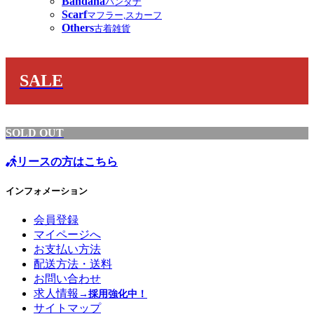
Bandana
バンダナ
Scarf
マフラー,スカーフ
Others
古着雑貨
SALE
SOLD OUT
リースの方はこちら
インフォメーション
会員登録
マイページへ
お支払い方法
配送方法・送料
お問い合わせ
求人情報
→採用強化中！
サイトマップ