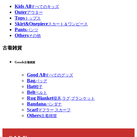
Kids All
すべてのキッズ
Outer
アウター
Tops
トップス
Skirt&Onepiece
スカート＆ワンピース
Pants
パンツ
Others
その他
古着雑貨
Goods
古着雑貨
Good All
すべてのグッズ
Bag
バッグ
Hat
帽子
Belt
ベルト
Rug Blanket
寝具,ラグ,ブランケット
Bandana
バンダナ
Scarf
マフラー,スカーフ
Others
古着雑貨