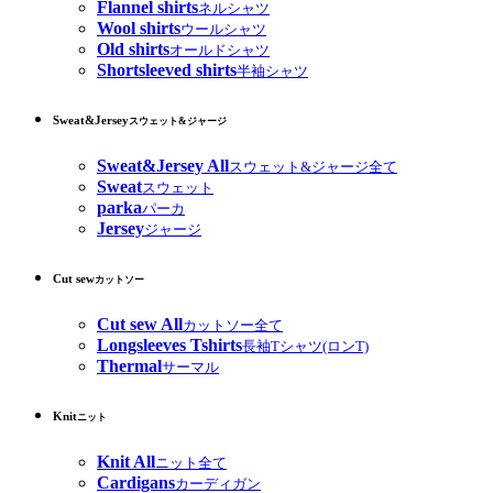
Flannel shirts
ネルシャツ
Wool shirts
ウールシャツ
Old shirts
オールドシャツ
Shortsleeved shirts
半袖シャツ
Sweat&Jersey
スウェット&ジャージ
Sweat&Jersey All
スウェット&ジャージ全て
Sweat
スウェット
parka
パーカ
Jersey
ジャージ
Cut sew
カットソー
Cut sew All
カットソー全て
Longsleeves Tshirts
長袖Tシャツ(ロンT)
Thermal
サーマル
Knit
ニット
Knit All
ニット全て
Cardigans
カーディガン