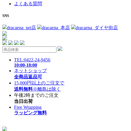
よくある質問
SNS
dracaena_net店
dracaena_本店
dracaena_ダイヤ街店
TEL:0422-24-9456
10:00-18:00
ネットショップ
全商品返品可
15,000円以上のご注文で
送料無料
※離島は除く
午後2時までのご注文
当日出荷
Free Wrapping
ラッピング無料