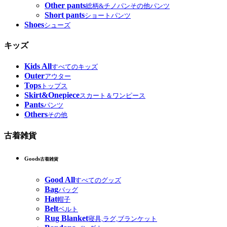
Other pants
総柄&チノパンその他パンツ
Short pants
ショートパンツ
Shoes
シューズ
キッズ
Kids All
すべてのキッズ
Outer
アウター
Tops
トップス
Skirt&Onepiece
スカート＆ワンピース
Pants
パンツ
Others
その他
古着雑貨
Goods
古着雑貨
Good All
すべてのグッズ
Bag
バッグ
Hat
帽子
Belt
ベルト
Rug Blanket
寝具,ラグ,ブランケット