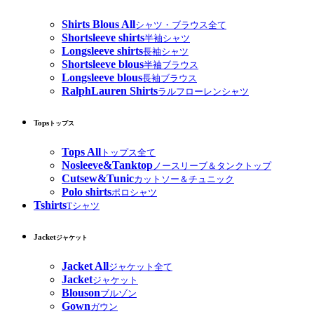
Shirts Blous All
シャツ・ブラウス全て
Shortsleeve shirts
半袖シャツ
Longsleeve shirts
長袖シャツ
Shortsleeve blous
半袖ブラウス
Longsleeve blous
長袖ブラウス
RalphLauren Shirts
ラルフローレンシャツ
Tops
トップス
Tops All
トップス全て
Nosleeve&Tanktop
ノースリーブ＆タンクトップ
Cutsew&Tunic
カットソー＆チュニック
Polo shirts
ポロシャツ
Tshirts
Tシャツ
Jacket
ジャケット
Jacket All
ジャケット全て
Jacket
ジャケット
Blouson
ブルゾン
Gown
ガウン