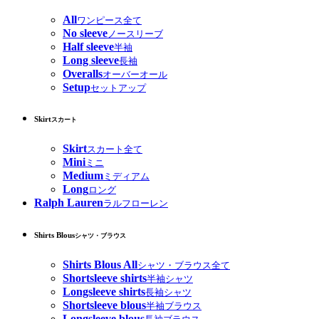
All
ワンピース全て
No sleeve
ノースリーブ
Half sleeve
半袖
Long sleeve
長袖
Overalls
オーバーオール
Setup
セットアップ
Skirt
スカート
Skirt
スカート全て
Mini
ミニ
Medium
ミディアム
Long
ロング
Ralph Lauren
ラルフローレン
Shirts Blous
シャツ・ブラウス
Shirts Blous All
シャツ・ブラウス全て
Shortsleeve shirts
半袖シャツ
Longsleeve shirts
長袖シャツ
Shortsleeve blous
半袖ブラウス
Longsleeve blous