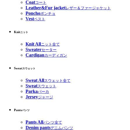
Coat
コート
Leather&Fur jacket
レザー＆ファージャケット
Poncho
ポンチョ
Vest
ベスト
Knit
ニット
Knit All
ニット全て
Sweater
セーター
Cardigan
カーディガン
Sweat
スウェット
Sweat All
スウェット全て
Sweat
スウェット
Parka
パーカ
Jersey
ジャージ
Pants
パンツ
Pants All
パンツ全て
Denim pants
デニムパンツ