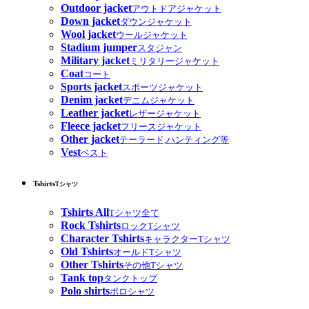
Outdoor jacket
アウトドアジャケット
Down jacket
ダウンジャケット
Wool jacket
ウールジャケット
Stadium jumper
スタジャン
Military jacket
ミリタリージャケット
Coat
コート
Sports jacket
スポーツジャケット
Denim jacket
デニムジャケット
Leather jacket
レザージャケット
Fleece jacket
フリースジャケット
Other jacket
テーラード,ハンティング等
Vest
ベスト
Tshirts
Tシャツ
Tshirts All
Tシャツ全て
Rock Tshirts
ロックTシャツ
Character Tshirts
キャラクターTシャツ
Old Tshirts
オールドTシャツ
Other Tshirts
その他Tシャツ
Tank top
タンクトップ
Polo shirts
ポロシャツ