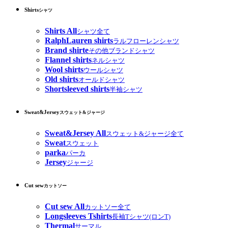
Shirts
シャツ
Shirts All
シャツ全て
RalphLauren shirts
ラルフローレンシャツ
Brand shirte
その他ブランドシャツ
Flannel shirts
ネルシャツ
Wool shirts
ウールシャツ
Old shirts
オールドシャツ
Shortsleeved shirts
半袖シャツ
Sweat&Jersey
スウェット&ジャージ
Sweat&Jersey All
スウェット&ジャージ全て
Sweat
スウェット
parka
パーカ
Jersey
ジャージ
Cut sew
カットソー
Cut sew All
カットソー全て
Longsleeves Tshirts
長袖Tシャツ(ロンT)
Thermal
サーマル