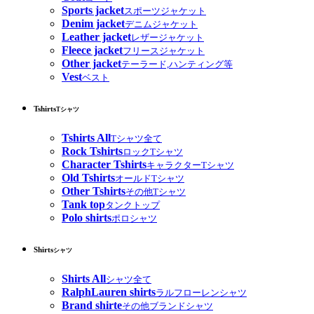
Sports jacket
スポーツジャケット
Denim jacket
デニムジャケット
Leather jacket
レザージャケット
Fleece jacket
フリースジャケット
Other jacket
テーラード,ハンティング等
Vest
ベスト
Tshirts
Tシャツ
Tshirts All
Tシャツ全て
Rock Tshirts
ロックTシャツ
Character Tshirts
キャラクターTシャツ
Old Tshirts
オールドTシャツ
Other Tshirts
その他Tシャツ
Tank top
タンクトップ
Polo shirts
ポロシャツ
Shirts
シャツ
Shirts All
シャツ全て
RalphLauren shirts
ラルフローレンシャツ
Brand shirte
その他ブランドシャツ