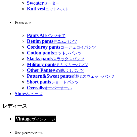
Sweater
セーター
Knit vest
ニットベスト
Pants
パンツ
Pants All
パンツ全て
Denim pants
デニムパンツ
Corduroy pants
コーデュロイパンツ
Cotton pants
コットンパンツ
Slacks pants
スラックスパンツ
Military pants
ミリタリーパンツ
Other Pants
その他ポリパンツ
Pattern&Sweat pants
総柄&スウェットパンツ
Short pants
ショートパンツ
Overalls
オーバーオール
Shoes
シューズ
レディース
Vintage
ヴィンテージ
One piece
ワンピース