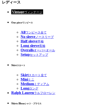
レディース
Vintage
ヴィンテージ
One piece
ワンピース
All
ワンピース全て
No sleeve
ノースリーブ
Half sleeve
半袖
Long sleeve
長袖
Overalls
オーバーオール
Setup
セットアップ
Skirt
スカート
Skirt
スカート全て
Mini
ミニ
Medium
ミディアム
Long
ロング
Ralph Lauren
ラルフローレン
Shirts Blous
シャツ・ブラウス