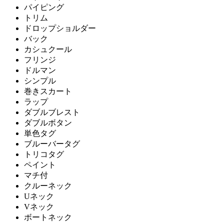
パイピング
トリム
ドロップショルダー
バック
カシュクール
フリンジ
ドルマン
シンプル
巻きスカート
ラップ
ダブルブレスト
ダブルボタン
単色タグ
ブルーバータグ
トリコタグ
ペイント
マチ付
クルーネック
Uネック
Vネック
ボートネック