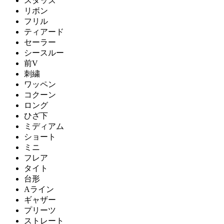
スタッズ
リボン
フリル
ティアード
セーラー
シースルー
前V
刺繍
ワッペン
コクーン
ロング
ひざ下
ミディアム
ショート
ミニ
フレア
タイト
台形
Aライン
ギャザー
プリーツ
ストレート