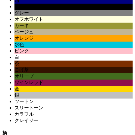
紺
黒
グレー
オフホワイト
カーキ
ベージュ
オレンジ
水色
ピンク
白
茶
こげ茶
オリーブ
ワインレッド
金
銀
ツートン
スリートーン
カラフル
クレイジー
柄