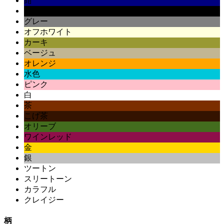
紺
黒
グレー
オフホワイト
カーキ
ベージュ
オレンジ
水色
ピンク
白
茶
こげ茶
オリーブ
ワインレッド
金
銀
ツートン
スリートーン
カラフル
クレイジー
柄