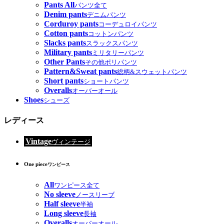
Pants All
パンツ全て
Denim pants
デニムパンツ
Corduroy pants
コーデュロイパンツ
Cotton pants
コットンパンツ
Slacks pants
スラックスパンツ
Military pants
ミリタリーパンツ
Other Pants
その他ポリパンツ
Pattern&Sweat pants
総柄&スウェットパンツ
Short pants
ショートパンツ
Overalls
オーバーオール
Shoes
シューズ
レディース
Vintage
ヴィンテージ
One piece
ワンピース
All
ワンピース全て
No sleeve
ノースリーブ
Half sleeve
半袖
Long sleeve
長袖
Overalls
オーバーオール