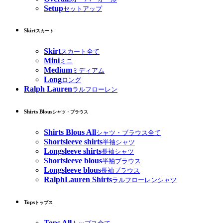
Setup
セットアップ
Skirt
スカート
Skirt
スカート全て
Mini
ミニ
Medium
ミディアム
Long
ロング
Ralph Lauren
ラルフローレン
Shirts Blous
シャツ・ブラウス
Shirts Blous All
シャツ・ブラウス全て
Shortsleeve shirts
半袖シャツ
Longsleeve shirts
長袖シャツ
Shortsleeve blous
半袖ブラウス
Longsleeve blous
長袖ブラウス
RalphLauren Shirts
ラルフローレンシャツ
Tops
トップス
Tops All