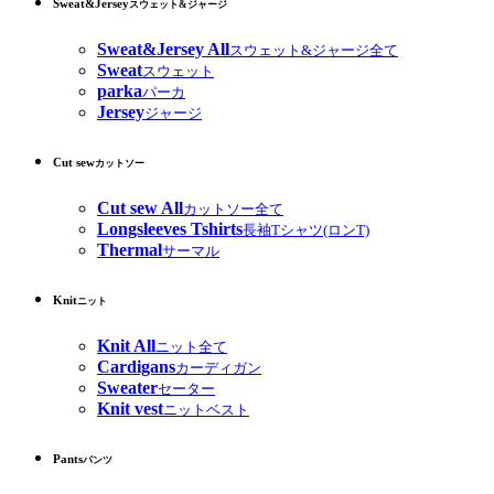
Sweat&Jersey
スウェット&ジャージ
Sweat&Jersey All
スウェット&ジャージ全て
Sweat
スウェット
parka
パーカ
Jersey
ジャージ
Cut sew
カットソー
Cut sew All
カットソー全て
Longsleeves Tshirts
長袖Tシャツ(ロンT)
Thermal
サーマル
Knit
ニット
Knit All
ニット全て
Cardigans
カーディガン
Sweater
セーター
Knit vest
ニットベスト
Pants
パンツ