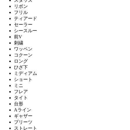
スタッズ
リボン
フリル
ティアード
セーラー
シースルー
前V
刺繍
ワッペン
コクーン
ロング
ひざ下
ミディアム
ショート
ミニ
フレア
タイト
台形
Aライン
ギャザー
プリーツ
ストレート