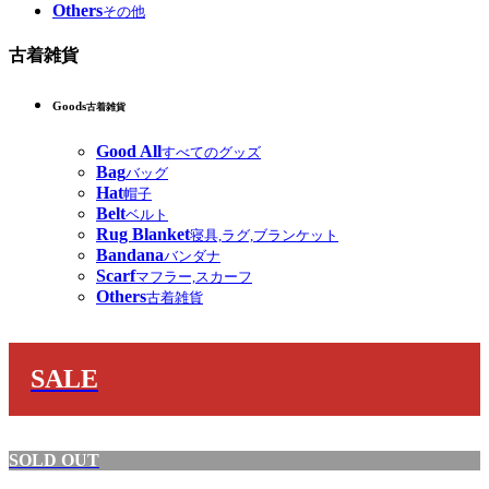
Others
その他
古着雑貨
Goods
古着雑貨
Good All
すべてのグッズ
Bag
バッグ
Hat
帽子
Belt
ベルト
Rug Blanket
寝具,ラグ,ブランケット
Bandana
バンダナ
Scarf
マフラー,スカーフ
Others
古着雑貨
SALE
SOLD OUT