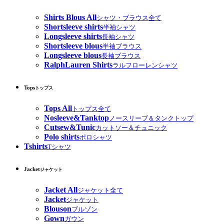
Shirts Blous All
シャツ・ブラウス全て
Shortsleeve shirts
半袖シャツ
Longsleeve shirts
長袖シャツ
Shortsleeve blous
半袖ブラウス
Longsleeve blous
長袖ブラウス
RalphLauren Shirts
ラルフローレンシャツ
Tops
トップス
Tops All
トップス全て
Nosleeve&Tanktop
ノースリーブ＆タンクトップ
Cutsew&Tunic
カットソー＆チュニック
Polo shirts
ポロシャツ
Tshirts
Tシャツ
Jacket
ジャケット
Jacket All
ジャケット全て
Jacket
ジャケット
Blouson
ブルゾン
Gown
ガウン