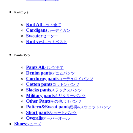
Knit
ニット
Knit All
ニット全て
Cardigans
カーディガン
Sweater
セーター
Knit vest
ニットベスト
Pants
パンツ
Pants All
パンツ全て
Denim pants
デニムパンツ
Corduroy pants
コーデュロイパンツ
Cotton pants
コットンパンツ
Slacks pants
スラックスパンツ
Military pants
ミリタリーパンツ
Other Pants
その他ポリパンツ
Pattern&Sweat pants
総柄&スウェットパンツ
Short pants
ショートパンツ
Overalls
オーバーオール
Shoes
シューズ