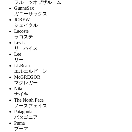
フルーツオブザルーム
GunneSax
ガニーサックス
JCREW
ジェイクルー
Lacoste
ラコステ
Levis
リーバイス
Lee
リー
LLBean
エルエルビーン
McGREGOR
マクレガー
Nike
ナイキ
The North Face
ノースフェイス
Patagonia
パタゴニア
Puma
プーマ