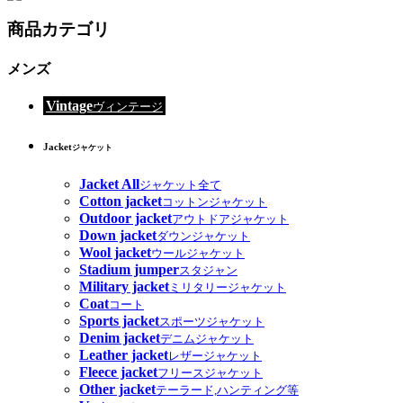
商品カテゴリ
メンズ
Vintage
ヴィンテージ
Jacket
ジャケット
Jacket All
ジャケット全て
Cotton jacket
コットンジャケット
Outdoor jacket
アウトドアジャケット
Down jacket
ダウンジャケット
Wool jacket
ウールジャケット
Stadium jumper
スタジャン
Military jacket
ミリタリージャケット
Coat
コート
Sports jacket
スポーツジャケット
Denim jacket
デニムジャケット
Leather jacket
レザージャケット
Fleece jacket
フリースジャケット
Other jacket
テーラード,ハンティング等