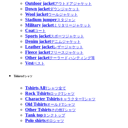
Outdoor jacket
アウトドアジャケット
Down jacket
ダウンジャケット
Wool jacket
ウールジャケット
Stadium jumper
スタジャン
Military jacket
ミリタリージャケット
Coat
コート
Sports jacket
スポーツジャケット
Denim jacket
デニムジャケット
Leather jacket
レザージャケット
Fleece jacket
フリースジャケット
Other jacket
テーラード,ハンティング等
Vest
ベスト
Tshirts
Tシャツ
Tshirts All
Tシャツ全て
Rock Tshirts
ロックTシャツ
Character Tshirts
キャラクターTシャツ
Old Tshirts
オールドTシャツ
Other Tshirts
その他Tシャツ
Tank top
タンクトップ
Polo shirts
ポロシャツ