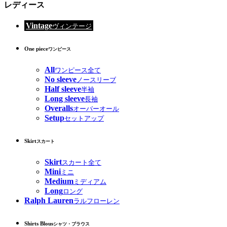
レディース
Vintage
ヴィンテージ
One piece
ワンピース
All
ワンピース全て
No sleeve
ノースリーブ
Half sleeve
半袖
Long sleeve
長袖
Overalls
オーバーオール
Setup
セットアップ
Skirt
スカート
Skirt
スカート全て
Mini
ミニ
Medium
ミディアム
Long
ロング
Ralph Lauren
ラルフローレン
Shirts Blous
シャツ・ブラウス