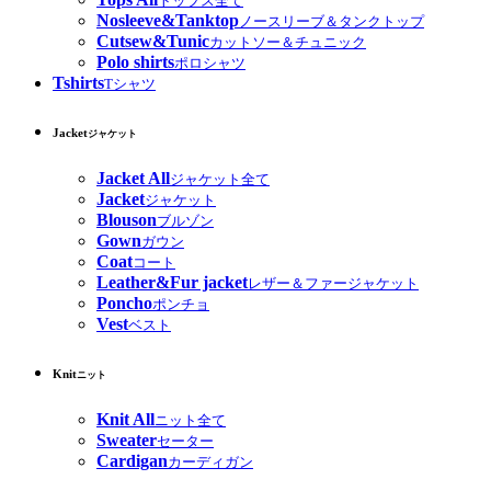
トップス全て
Nosleeve&Tanktop
ノースリーブ＆タンクトップ
Cutsew&Tunic
カットソー＆チュニック
Polo shirts
ポロシャツ
Tshirts
Tシャツ
Jacket
ジャケット
Jacket All
ジャケット全て
Jacket
ジャケット
Blouson
ブルゾン
Gown
ガウン
Coat
コート
Leather&Fur jacket
レザー＆ファージャケット
Poncho
ポンチョ
Vest
ベスト
Knit
ニット
Knit All
ニット全て
Sweater
セーター
Cardigan
カーディガン