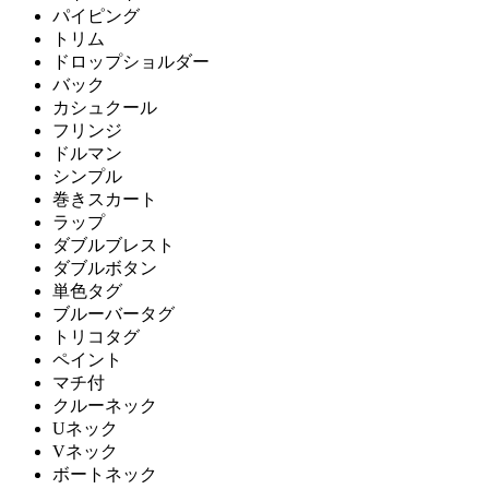
パイピング
トリム
ドロップショルダー
バック
カシュクール
フリンジ
ドルマン
シンプル
巻きスカート
ラップ
ダブルブレスト
ダブルボタン
単色タグ
ブルーバータグ
トリコタグ
ペイント
マチ付
クルーネック
Uネック
Vネック
ボートネック