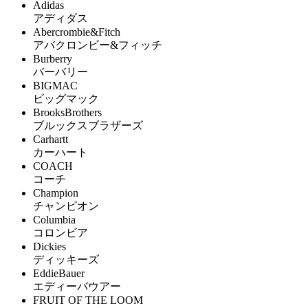
Adidas
アディダス
Abercrombie&Fitch
アバクロンビー&フィッチ
Burberry
バーバリー
BIGMAC
ビッグマック
BrooksBrothers
ブルックスブラザーズ
Carhartt
カーハート
COACH
コーチ
Champion
チャンピオン
Columbia
コロンビア
Dickies
ディッキーズ
EddieBauer
エディーバウアー
FRUIT OF THE LOOM