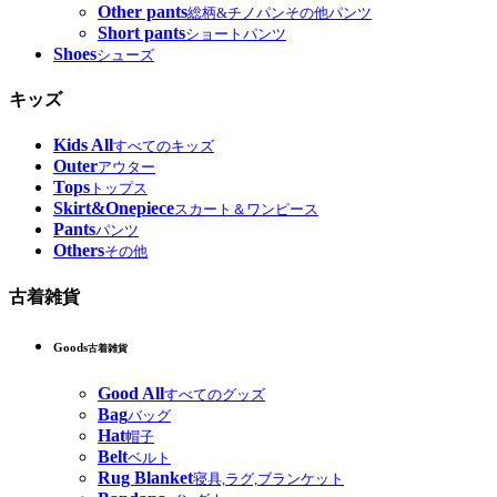
Other pants
総柄&チノパンその他パンツ
Short pants
ショートパンツ
Shoes
シューズ
キッズ
Kids All
すべてのキッズ
Outer
アウター
Tops
トップス
Skirt&Onepiece
スカート＆ワンピース
Pants
パンツ
Others
その他
古着雑貨
Goods
古着雑貨
Good All
すべてのグッズ
Bag
バッグ
Hat
帽子
Belt
ベルト
Rug Blanket
寝具,ラグ,ブランケット