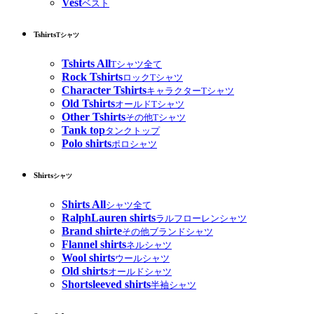
Vest
ベスト
Tshirts
Tシャツ
Tshirts All
Tシャツ全て
Rock Tshirts
ロックTシャツ
Character Tshirts
キャラクターTシャツ
Old Tshirts
オールドTシャツ
Other Tshirts
その他Tシャツ
Tank top
タンクトップ
Polo shirts
ポロシャツ
Shirts
シャツ
Shirts All
シャツ全て
RalphLauren shirts
ラルフローレンシャツ
Brand shirte
その他ブランドシャツ
Flannel shirts
ネルシャツ
Wool shirts
ウールシャツ
Old shirts
オールドシャツ
Shortsleeved shirts
半袖シャツ