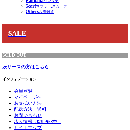
Bandana
バンダナ
Scarf
マフラー,スカーフ
Others
古着雑貨
SALE
SOLD OUT
リースの方はこちら
インフォメーション
会員登録
マイページへ
お支払い方法
配送方法・送料
お問い合わせ
求人情報
→採用強化中！
サイトマップ