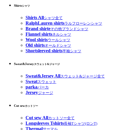
Shirts
シャツ
Shirts All
シャツ全て
RalphLauren shirts
ラルフローレンシャツ
Brand shirte
その他ブランドシャツ
Flannel shirts
ネルシャツ
Wool shirts
ウールシャツ
Old shirts
オールドシャツ
Shortsleeved shirts
半袖シャツ
Sweat&Jersey
スウェット&ジャージ
Sweat&Jersey All
スウェット&ジャージ全て
Sweat
スウェット
parka
パーカ
Jersey
ジャージ
Cut sew
カットソー
Cut sew All
カットソー全て
Longsleeves Tshirts
長袖Tシャツ(ロンT)
Thermal
サーマル