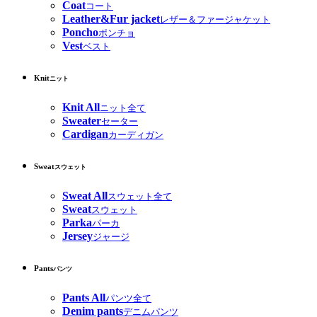
Coat
コート
Leather&Fur jacket
レザー＆ファージャケット
Poncho
ポンチョ
Vest
ベスト
Knit
ニット
Knit All
ニット全て
Sweater
セーター
Cardigan
カーディガン
Sweat
スウェット
Sweat All
スウェット全て
Sweat
スウェット
Parka
パーカ
Jersey
ジャージ
Pants
パンツ
Pants All
パンツ全て
Denim pants
デニムパンツ