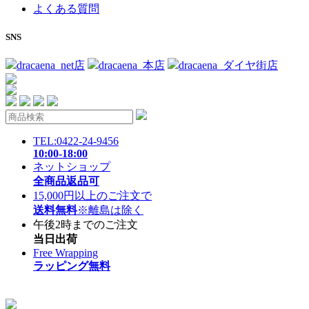
よくある質問
SNS
dracaena_net店
dracaena_本店
dracaena_ダイヤ街店
TEL:0422-24-9456
10:00-18:00
ネットショップ
全商品返品可
15,000円以上のご注文で
送料無料
※離島は除く
午後2時までのご注文
当日出荷
Free Wrapping
ラッピング無料