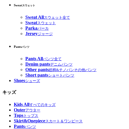
Sweat
スウェット
Sweat All
スウェット全て
Sweat
スウェット
Parka
パーカ
Jersey
ジャージ
Pants
パンツ
Pants All
パンツ全て
Denim pants
デニムパンツ
Other pants
総柄&チノパンその他パンツ
Short pants
ショートパンツ
Shoes
シューズ
キッズ
Kids All
すべてのキッズ
Outer
アウター
Tops
トップス
Skirt&Onepiece
スカート＆ワンピース
Pants
パンツ