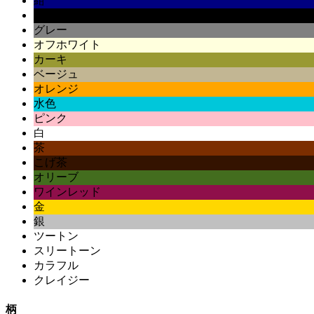
紺
黒
グレー
オフホワイト
カーキ
ベージュ
オレンジ
水色
ピンク
白
茶
こげ茶
オリーブ
ワインレッド
金
銀
ツートン
スリートーン
カラフル
クレイジー
柄