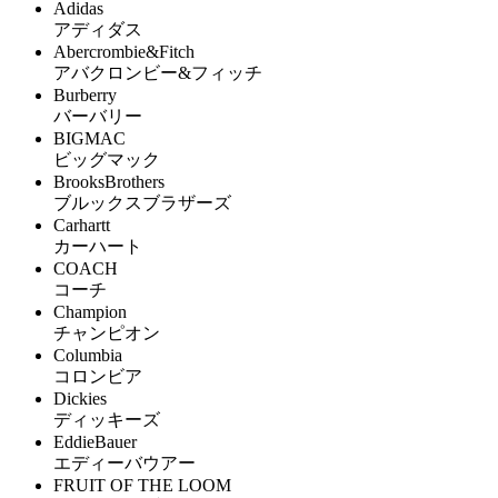
Adidas
アディダス
Abercrombie&Fitch
アバクロンビー&フィッチ
Burberry
バーバリー
BIGMAC
ビッグマック
BrooksBrothers
ブルックスブラザーズ
Carhartt
カーハート
COACH
コーチ
Champion
チャンピオン
Columbia
コロンビア
Dickies
ディッキーズ
EddieBauer
エディーバウアー
FRUIT OF THE LOOM