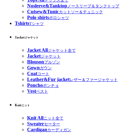
トップス全て
Nosleeve&Tanktop
ノースリーブ＆タンクトップ
Cutsew&Tunic
カットソー＆チュニック
Polo shirts
ポロシャツ
Tshirts
Tシャツ
Jacket
ジャケット
Jacket All
ジャケット全て
Jacket
ジャケット
Blouson
ブルゾン
Gown
ガウン
Coat
コート
Leather&Fur jacket
レザー＆ファージャケット
Poncho
ポンチョ
Vest
ベスト
Knit
ニット
Knit All
ニット全て
Sweater
セーター
Cardigan
カーディガン