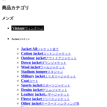
商品カテゴリ
メンズ
Vintage
ヴィンテージ
Jacket
ジャケット
Jacket All
ジャケット全て
Cotton jacket
コットンジャケット
Outdoor jacket
アウトドアジャケット
Down jacket
ダウンジャケット
Wool jacket
ウールジャケット
Stadium jumper
スタジャン
Military jacket
ミリタリージャケット
Coat
コート
Sports jacket
スポーツジャケット
Denim jacket
デニムジャケット
Leather jacket
レザージャケット
Fleece jacket
フリースジャケット
Other jacket
テーラード,ハンティング等