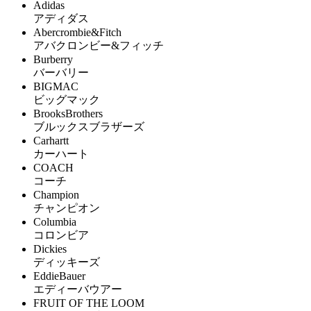
Adidas
アディダス
Abercrombie&Fitch
アバクロンビー&フィッチ
Burberry
バーバリー
BIGMAC
ビッグマック
BrooksBrothers
ブルックスブラザーズ
Carhartt
カーハート
COACH
コーチ
Champion
チャンピオン
Columbia
コロンビア
Dickies
ディッキーズ
EddieBauer
エディーバウアー
FRUIT OF THE LOOM