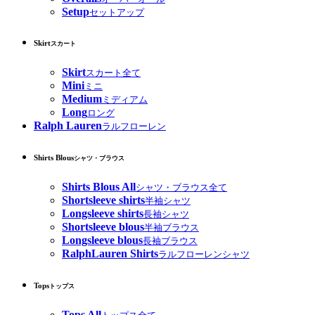
Setup
セットアップ
Skirt
スカート
Skirt
スカート全て
Mini
ミニ
Medium
ミディアム
Long
ロング
Ralph Lauren
ラルフローレン
Shirts Blous
シャツ・ブラウス
Shirts Blous All
シャツ・ブラウス全て
Shortsleeve shirts
半袖シャツ
Longsleeve shirts
長袖シャツ
Shortsleeve blous
半袖ブラウス
Longsleeve blous
長袖ブラウス
RalphLauren Shirts
ラルフローレンシャツ
Tops
トップス
Tops All