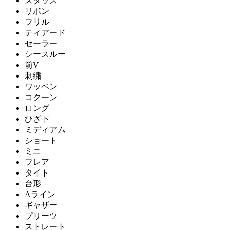
スタッズ
リボン
フリル
ティアード
セーラー
シースルー
前V
刺繍
ワッペン
コクーン
ロング
ひざ下
ミディアム
ショート
ミニ
フレア
タイト
台形
Aライン
ギャザー
プリーツ
ストレート