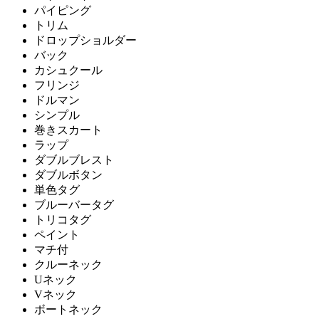
パイピング
トリム
ドロップショルダー
バック
カシュクール
フリンジ
ドルマン
シンプル
巻きスカート
ラップ
ダブルブレスト
ダブルボタン
単色タグ
ブルーバータグ
トリコタグ
ペイント
マチ付
クルーネック
Uネック
Vネック
ボートネック