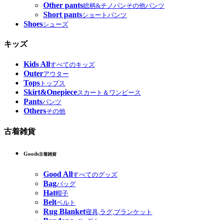
Other pants
総柄&チノパンその他パンツ
Short pants
ショートパンツ
Shoes
シューズ
キッズ
Kids All
すべてのキッズ
Outer
アウター
Tops
トップス
Skirt&Onepiece
スカート＆ワンピース
Pants
パンツ
Others
その他
古着雑貨
Goods
古着雑貨
Good All
すべてのグッズ
Bag
バッグ
Hat
帽子
Belt
ベルト
Rug Blanket
寝具,ラグ,ブランケット