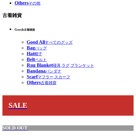
Others
その他
古着雑貨
Goods
古着雑貨
Good All
すべてのグッズ
Bag
バッグ
Hat
帽子
Belt
ベルト
Rug Blanket
寝具,ラグ,ブランケット
Bandana
バンダナ
Scarf
マフラー,スカーフ
Others
古着雑貨
SALE
SOLD OUT