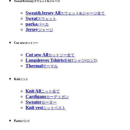
Sweat&Jersey
スウェット&ジャージ
Sweat&Jersey All
スウェット&ジャージ全て
Sweat
スウェット
parka
パーカ
Jersey
ジャージ
Cut sew
カットソー
Cut sew All
カットソー全て
Longsleeves Tshirts
長袖Tシャツ(ロンT)
Thermal
サーマル
Knit
ニット
Knit All
ニット全て
Cardigans
カーディガン
Sweater
セーター
Knit vest
ニットベスト
Pants
パンツ