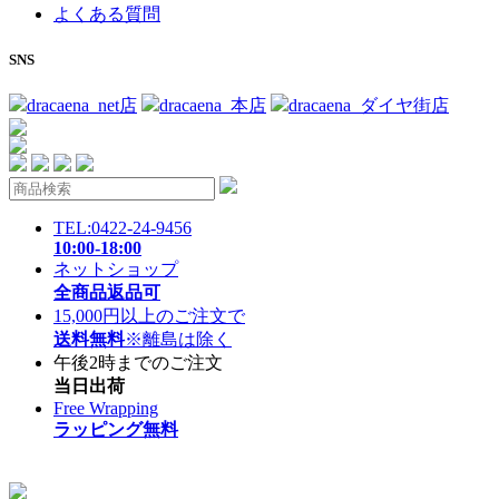
よくある質問
SNS
dracaena_net店
dracaena_本店
dracaena_ダイヤ街店
TEL:0422-24-9456
10:00-18:00
ネットショップ
全商品返品可
15,000円以上のご注文で
送料無料
※離島は除く
午後2時までのご注文
当日出荷
Free Wrapping
ラッピング無料