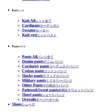
Knit
ニット
Knit All
ニット全て
Cardigans
カーディガン
Sweater
セーター
Knit vest
ニットベスト
Pants
パンツ
Pants All
パンツ全て
Denim pants
デニムパンツ
Corduroy pants
コーデュロイパンツ
Cotton pants
コットンパンツ
Slacks pants
スラックスパンツ
Military pants
ミリタリーパンツ
Other Pants
その他ポリパンツ
Pattern&Sweat pants
総柄&スウェットパンツ
Short pants
ショートパンツ
Overalls
オーバーオール
Shoes
シューズ