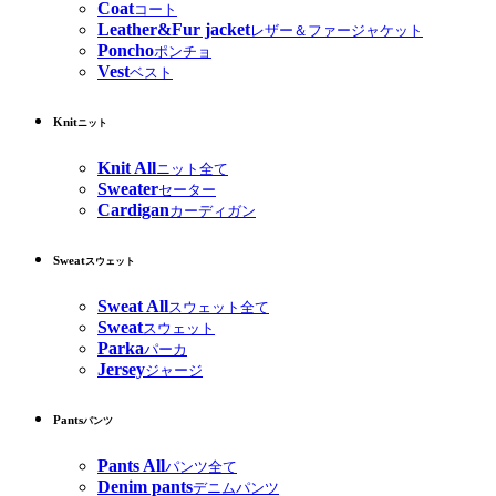
Coat
コート
Leather&Fur jacket
レザー＆ファージャケット
Poncho
ポンチョ
Vest
ベスト
Knit
ニット
Knit All
ニット全て
Sweater
セーター
Cardigan
カーディガン
Sweat
スウェット
Sweat All
スウェット全て
Sweat
スウェット
Parka
パーカ
Jersey
ジャージ
Pants
パンツ
Pants All
パンツ全て
Denim pants
デニムパンツ