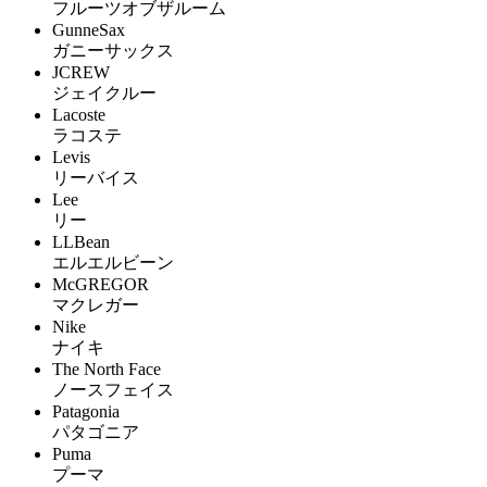
フルーツオブザルーム
GunneSax
ガニーサックス
JCREW
ジェイクルー
Lacoste
ラコステ
Levis
リーバイス
Lee
リー
LLBean
エルエルビーン
McGREGOR
マクレガー
Nike
ナイキ
The North Face
ノースフェイス
Patagonia
パタゴニア
Puma
プーマ