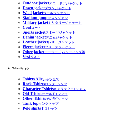
Outdoor jacket
アウトドアジャケット
Down jacket
ダウンジャケット
Wool jacket
ウールジャケット
Stadium jumper
スタジャン
Military jacket
ミリタリージャケット
Coat
コート
Sports jacket
スポーツジャケット
Denim jacket
デニムジャケット
Leather jacket
レザージャケット
Fleece jacket
フリースジャケット
Other jacket
テーラード,ハンティング等
Vest
ベスト
Tshirts
Tシャツ
Tshirts All
Tシャツ全て
Rock Tshirts
ロックTシャツ
Character Tshirts
キャラクターTシャツ
Old Tshirts
オールドTシャツ
Other Tshirts
その他Tシャツ
Tank top
タンクトップ
Polo shirts
ポロシャツ