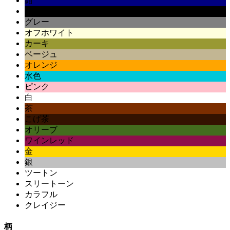
紺
黒
グレー
オフホワイト
カーキ
ベージュ
オレンジ
水色
ピンク
白
茶
こげ茶
オリーブ
ワインレッド
金
銀
ツートン
スリートーン
カラフル
クレイジー
柄