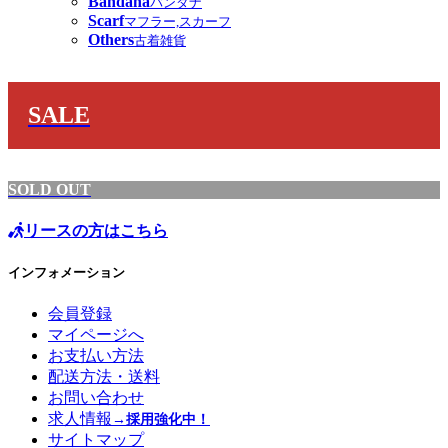
Bandana
バンダナ
Scarf
マフラー,スカーフ
Others
古着雑貨
SALE
SOLD OUT
リースの方はこちら
インフォメーション
会員登録
マイページへ
お支払い方法
配送方法・送料
お問い合わせ
求人情報
→採用強化中！
サイトマップ