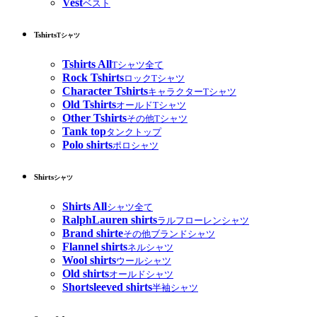
Vest
ベスト
Tshirts
Tシャツ
Tshirts All
Tシャツ全て
Rock Tshirts
ロックTシャツ
Character Tshirts
キャラクターTシャツ
Old Tshirts
オールドTシャツ
Other Tshirts
その他Tシャツ
Tank top
タンクトップ
Polo shirts
ポロシャツ
Shirts
シャツ
Shirts All
シャツ全て
RalphLauren shirts
ラルフローレンシャツ
Brand shirte
その他ブランドシャツ
Flannel shirts
ネルシャツ
Wool shirts
ウールシャツ
Old shirts
オールドシャツ
Shortsleeved shirts
半袖シャツ