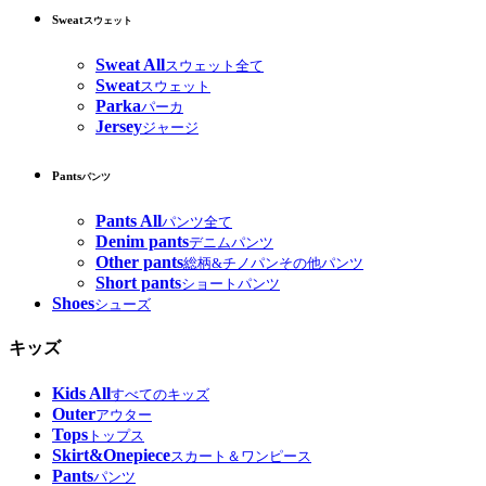
Sweat
スウェット
Sweat All
スウェット全て
Sweat
スウェット
Parka
パーカ
Jersey
ジャージ
Pants
パンツ
Pants All
パンツ全て
Denim pants
デニムパンツ
Other pants
総柄&チノパンその他パンツ
Short pants
ショートパンツ
Shoes
シューズ
キッズ
Kids All
すべてのキッズ
Outer
アウター
Tops
トップス
Skirt&Onepiece
スカート＆ワンピース
Pants
パンツ