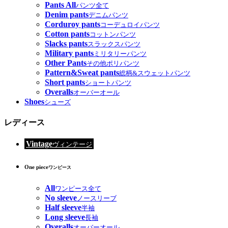
Pants All
パンツ全て
Denim pants
デニムパンツ
Corduroy pants
コーデュロイパンツ
Cotton pants
コットンパンツ
Slacks pants
スラックスパンツ
Military pants
ミリタリーパンツ
Other Pants
その他ポリパンツ
Pattern&Sweat pants
総柄&スウェットパンツ
Short pants
ショートパンツ
Overalls
オーバーオール
Shoes
シューズ
レディース
Vintage
ヴィンテージ
One piece
ワンピース
All
ワンピース全て
No sleeve
ノースリーブ
Half sleeve
半袖
Long sleeve
長袖
Overalls
オーバーオール