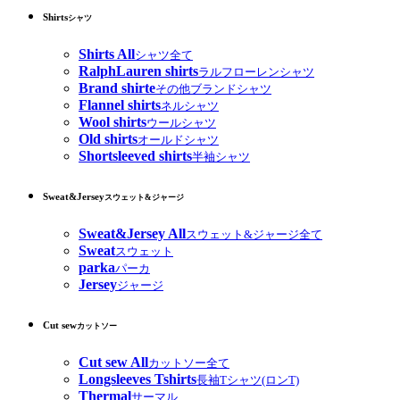
Shirts
シャツ
Shirts All
シャツ全て
RalphLauren shirts
ラルフローレンシャツ
Brand shirte
その他ブランドシャツ
Flannel shirts
ネルシャツ
Wool shirts
ウールシャツ
Old shirts
オールドシャツ
Shortsleeved shirts
半袖シャツ
Sweat&Jersey
スウェット&ジャージ
Sweat&Jersey All
スウェット&ジャージ全て
Sweat
スウェット
parka
パーカ
Jersey
ジャージ
Cut sew
カットソー
Cut sew All
カットソー全て
Longsleeves Tshirts
長袖Tシャツ(ロンT)
Thermal
サーマル