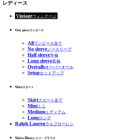
レディース
Vintage
ヴィンテージ
One piece
ワンピース
All
ワンピース全て
No sleeve
ノースリーブ
Half sleeve
半袖
Long sleeve
長袖
Overalls
オーバーオール
Setup
セットアップ
Skirt
スカート
Skirt
スカート全て
Mini
ミニ
Medium
ミディアム
Long
ロング
Ralph Lauren
ラルフローレン
Shirts Blous
シャツ・ブラウス