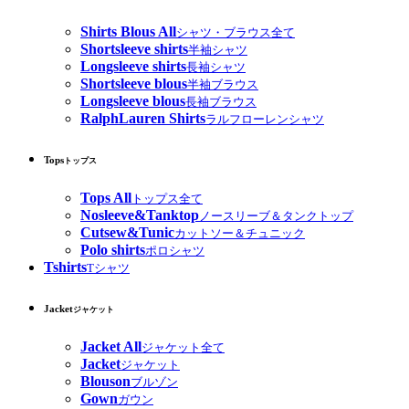
Shirts Blous All
シャツ・ブラウス全て
Shortsleeve shirts
半袖シャツ
Longsleeve shirts
長袖シャツ
Shortsleeve blous
半袖ブラウス
Longsleeve blous
長袖ブラウス
RalphLauren Shirts
ラルフローレンシャツ
Tops
トップス
Tops All
トップス全て
Nosleeve&Tanktop
ノースリーブ＆タンクトップ
Cutsew&Tunic
カットソー＆チュニック
Polo shirts
ポロシャツ
Tshirts
Tシャツ
Jacket
ジャケット
Jacket All
ジャケット全て
Jacket
ジャケット
Blouson
ブルゾン
Gown
ガウン