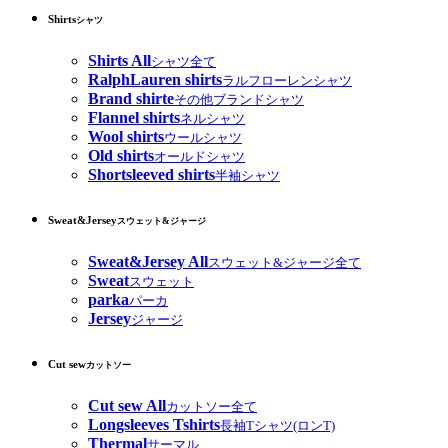
Shirts
シャツ
Shirts All
シャツ全て
RalphLauren shirts
ラルフローレンシャツ
Brand shirte
その他ブランドシャツ
Flannel shirts
ネルシャツ
Wool shirts
ウールシャツ
Old shirts
オールドシャツ
Shortsleeved shirts
半袖シャツ
Sweat&Jersey
スウェット&ジャージ
Sweat&Jersey All
スウェット&ジャージ全て
Sweat
スウェット
parka
パーカ
Jersey
ジャージ
Cut sew
カットソー
Cut sew All
カットソー全て
Longsleeves Tshirts
長袖Tシャツ(ロンT)
Thermal
サーマル