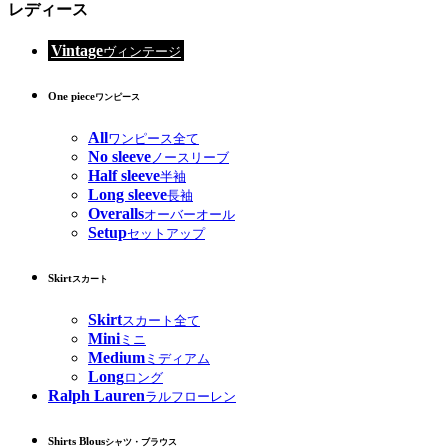
レディース
Vintage
ヴィンテージ
One piece
ワンピース
All
ワンピース全て
No sleeve
ノースリーブ
Half sleeve
半袖
Long sleeve
長袖
Overalls
オーバーオール
Setup
セットアップ
Skirt
スカート
Skirt
スカート全て
Mini
ミニ
Medium
ミディアム
Long
ロング
Ralph Lauren
ラルフローレン
Shirts Blous
シャツ・ブラウス