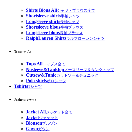
Shirts Blous All
シャツ・ブラウス全て
Shortsleeve shirts
半袖シャツ
Longsleeve shirts
長袖シャツ
Shortsleeve blous
半袖ブラウス
Longsleeve blous
長袖ブラウス
RalphLauren Shirts
ラルフローレンシャツ
Tops
トップス
Tops All
トップス全て
Nosleeve&Tanktop
ノースリーブ＆タンクトップ
Cutsew&Tunic
カットソー＆チュニック
Polo shirts
ポロシャツ
Tshirts
Tシャツ
Jacket
ジャケット
Jacket All
ジャケット全て
Jacket
ジャケット
Blouson
ブルゾン
Gown
ガウン