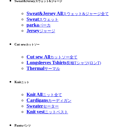
Sweat&Jersey
スウェット&ジャージ
Sweat&Jersey All
スウェット&ジャージ全て
Sweat
スウェット
parka
パーカ
Jersey
ジャージ
Cut sew
カットソー
Cut sew All
カットソー全て
Longsleeves Tshirts
長袖Tシャツ(ロンT)
Thermal
サーマル
Knit
ニット
Knit All
ニット全て
Cardigans
カーディガン
Sweater
セーター
Knit vest
ニットベスト
Pants
パンツ