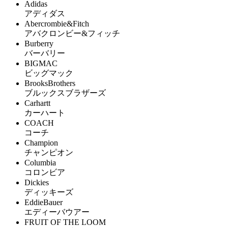
Adidas
アディダス
Abercrombie&Fitch
アバクロンビー&フィッチ
Burberry
バーバリー
BIGMAC
ビッグマック
BrooksBrothers
ブルックスブラザーズ
Carhartt
カーハート
COACH
コーチ
Champion
チャンピオン
Columbia
コロンビア
Dickies
ディッキーズ
EddieBauer
エディーバウアー
FRUIT OF THE LOOM