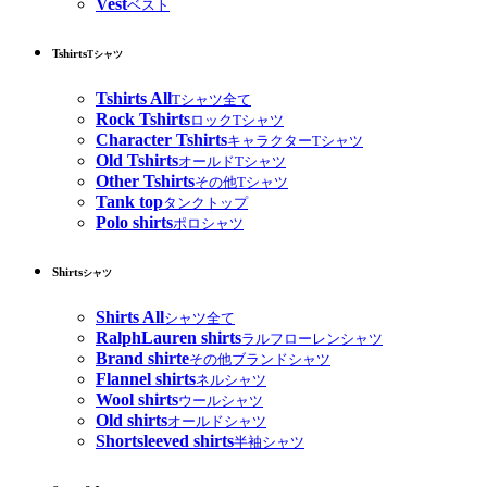
Vest
ベスト
Tshirts
Tシャツ
Tshirts All
Tシャツ全て
Rock Tshirts
ロックTシャツ
Character Tshirts
キャラクターTシャツ
Old Tshirts
オールドTシャツ
Other Tshirts
その他Tシャツ
Tank top
タンクトップ
Polo shirts
ポロシャツ
Shirts
シャツ
Shirts All
シャツ全て
RalphLauren shirts
ラルフローレンシャツ
Brand shirte
その他ブランドシャツ
Flannel shirts
ネルシャツ
Wool shirts
ウールシャツ
Old shirts
オールドシャツ
Shortsleeved shirts
半袖シャツ