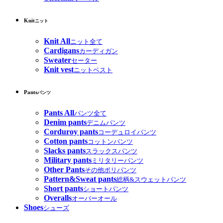
Knit
ニット
Knit All
ニット全て
Cardigans
カーディガン
Sweater
セーター
Knit vest
ニットベスト
Pants
パンツ
Pants All
パンツ全て
Denim pants
デニムパンツ
Corduroy pants
コーデュロイパンツ
Cotton pants
コットンパンツ
Slacks pants
スラックスパンツ
Military pants
ミリタリーパンツ
Other Pants
その他ポリパンツ
Pattern&Sweat pants
総柄&スウェットパンツ
Short pants
ショートパンツ
Overalls
オーバーオール
Shoes
シューズ