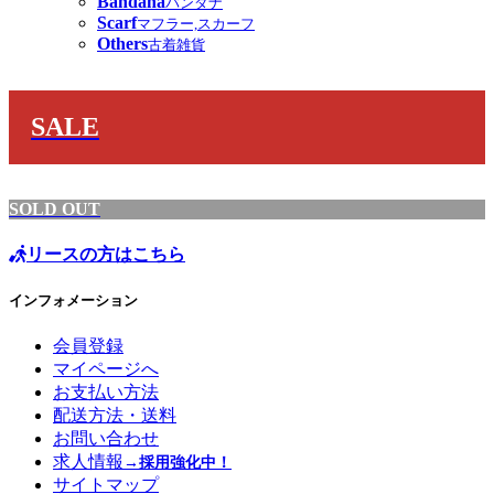
Bandana
バンダナ
Scarf
マフラー,スカーフ
Others
古着雑貨
SALE
SOLD OUT
リースの方はこちら
インフォメーション
会員登録
マイページへ
お支払い方法
配送方法・送料
お問い合わせ
求人情報
→採用強化中！
サイトマップ