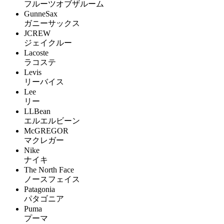
フルーツオブザルーム
GunneSax
ガニーサックス
JCREW
ジェイクルー
Lacoste
ラコステ
Levis
リーバイス
Lee
リー
LLBean
エルエルビーン
McGREGOR
マクレガー
Nike
ナイキ
The North Face
ノースフェイス
Patagonia
パタゴニア
Puma
プーマ