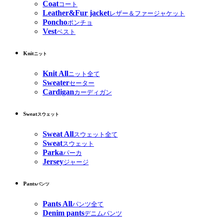
Coat
コート
Leather&Fur jacket
レザー＆ファージャケット
Poncho
ポンチョ
Vest
ベスト
Knit
ニット
Knit All
ニット全て
Sweater
セーター
Cardigan
カーディガン
Sweat
スウェット
Sweat All
スウェット全て
Sweat
スウェット
Parka
パーカ
Jersey
ジャージ
Pants
パンツ
Pants All
パンツ全て
Denim pants
デニムパンツ