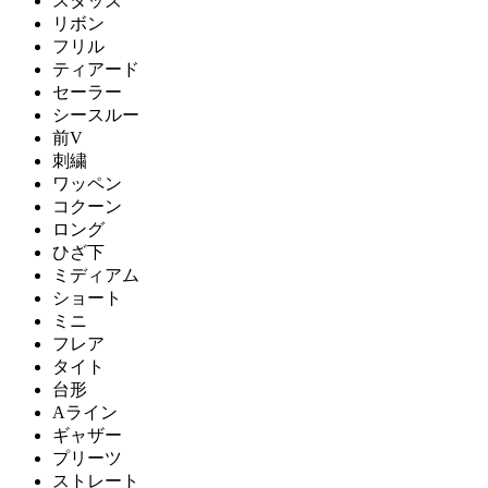
スタッズ
リボン
フリル
ティアード
セーラー
シースルー
前V
刺繍
ワッペン
コクーン
ロング
ひざ下
ミディアム
ショート
ミニ
フレア
タイト
台形
Aライン
ギャザー
プリーツ
ストレート