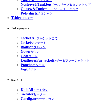
トップス全て
Nosleeve&Tanktop
ノースリーブ＆タンクトップ
Cutsew&Tunic
カットソー＆チュニック
Polo shirts
ポロシャツ
Tshirts
Tシャツ
Jacket
ジャケット
Jacket All
ジャケット全て
Jacket
ジャケット
Blouson
ブルゾン
Gown
ガウン
Coat
コート
Leather&Fur jacket
レザー＆ファージャケット
Poncho
ポンチョ
Vest
ベスト
Knit
ニット
Knit All
ニット全て
Sweater
セーター
Cardigan
カーディガン