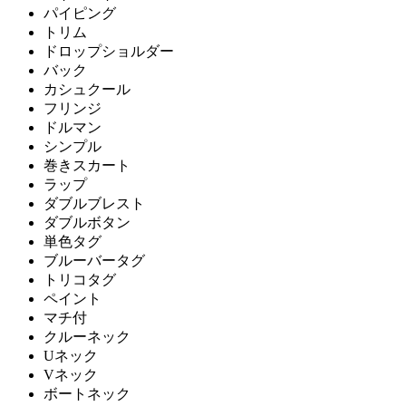
パイピング
トリム
ドロップショルダー
バック
カシュクール
フリンジ
ドルマン
シンプル
巻きスカート
ラップ
ダブルブレスト
ダブルボタン
単色タグ
ブルーバータグ
トリコタグ
ペイント
マチ付
クルーネック
Uネック
Vネック
ボートネック