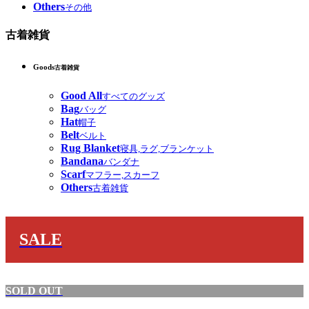
Others
その他
古着雑貨
Goods
古着雑貨
Good All
すべてのグッズ
Bag
バッグ
Hat
帽子
Belt
ベルト
Rug Blanket
寝具,ラグ,ブランケット
Bandana
バンダナ
Scarf
マフラー,スカーフ
Others
古着雑貨
SALE
SOLD OUT