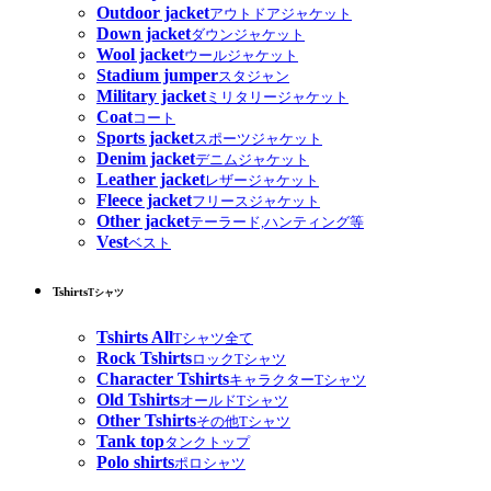
Outdoor jacket
アウトドアジャケット
Down jacket
ダウンジャケット
Wool jacket
ウールジャケット
Stadium jumper
スタジャン
Military jacket
ミリタリージャケット
Coat
コート
Sports jacket
スポーツジャケット
Denim jacket
デニムジャケット
Leather jacket
レザージャケット
Fleece jacket
フリースジャケット
Other jacket
テーラード,ハンティング等
Vest
ベスト
Tshirts
Tシャツ
Tshirts All
Tシャツ全て
Rock Tshirts
ロックTシャツ
Character Tshirts
キャラクターTシャツ
Old Tshirts
オールドTシャツ
Other Tshirts
その他Tシャツ
Tank top
タンクトップ
Polo shirts
ポロシャツ