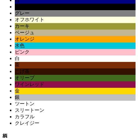
紺
黒
グレー
オフホワイト
カーキ
ベージュ
オレンジ
水色
ピンク
白
茶
こげ茶
オリーブ
ワインレッド
金
銀
ツートン
スリートーン
カラフル
クレイジー
柄