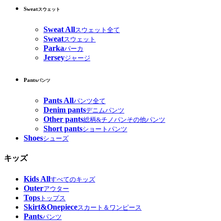
Sweat
スウェット
Sweat All
スウェット全て
Sweat
スウェット
Parka
パーカ
Jersey
ジャージ
Pants
パンツ
Pants All
パンツ全て
Denim pants
デニムパンツ
Other pants
総柄&チノパンその他パンツ
Short pants
ショートパンツ
Shoes
シューズ
キッズ
Kids All
すべてのキッズ
Outer
アウター
Tops
トップス
Skirt&Onepiece
スカート＆ワンピース
Pants
パンツ