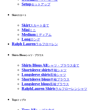
Setup
セットアップ
Skirt
スカート
Skirt
スカート全て
Mini
ミニ
Medium
ミディアム
Long
ロング
Ralph Lauren
ラルフローレン
Shirts Blous
シャツ・ブラウス
Shirts Blous All
シャツ・ブラウス全て
Shortsleeve shirts
半袖シャツ
Longsleeve shirts
長袖シャツ
Shortsleeve blous
半袖ブラウス
Longsleeve blous
長袖ブラウス
RalphLauren Shirts
ラルフローレンシャツ
Tops
トップス
Tops All