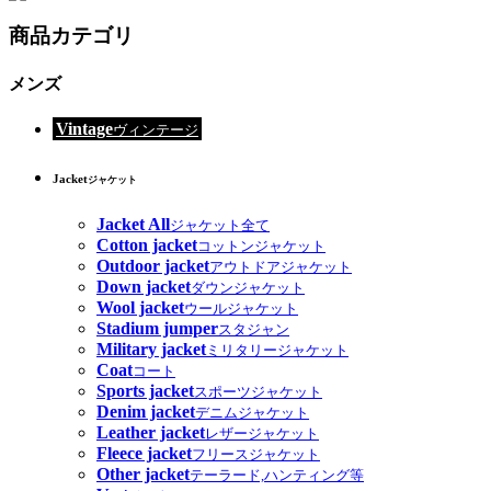
商品カテゴリ
メンズ
Vintage
ヴィンテージ
Jacket
ジャケット
Jacket All
ジャケット全て
Cotton jacket
コットンジャケット
Outdoor jacket
アウトドアジャケット
Down jacket
ダウンジャケット
Wool jacket
ウールジャケット
Stadium jumper
スタジャン
Military jacket
ミリタリージャケット
Coat
コート
Sports jacket
スポーツジャケット
Denim jacket
デニムジャケット
Leather jacket
レザージャケット
Fleece jacket
フリースジャケット
Other jacket
テーラード,ハンティング等