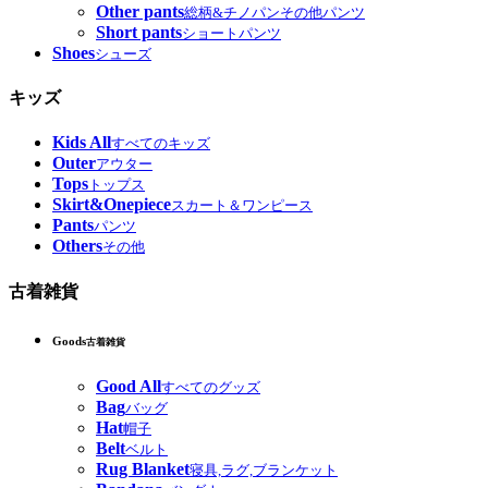
Other pants
総柄&チノパンその他パンツ
Short pants
ショートパンツ
Shoes
シューズ
キッズ
Kids All
すべてのキッズ
Outer
アウター
Tops
トップス
Skirt&Onepiece
スカート＆ワンピース
Pants
パンツ
Others
その他
古着雑貨
Goods
古着雑貨
Good All
すべてのグッズ
Bag
バッグ
Hat
帽子
Belt
ベルト
Rug Blanket
寝具,ラグ,ブランケット