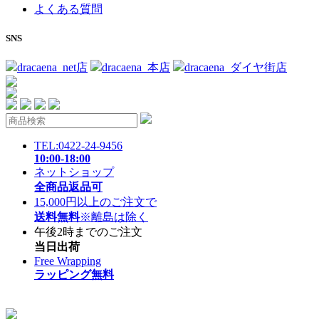
よくある質問
SNS
dracaena_net店
dracaena_本店
dracaena_ダイヤ街店
TEL:0422-24-9456
10:00-18:00
ネットショップ
全商品返品可
15,000円以上のご注文で
送料無料
※離島は除く
午後2時までのご注文
当日出荷
Free Wrapping
ラッピング無料