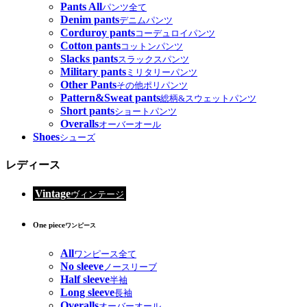
Pants All
パンツ全て
Denim pants
デニムパンツ
Corduroy pants
コーデュロイパンツ
Cotton pants
コットンパンツ
Slacks pants
スラックスパンツ
Military pants
ミリタリーパンツ
Other Pants
その他ポリパンツ
Pattern&Sweat pants
総柄&スウェットパンツ
Short pants
ショートパンツ
Overalls
オーバーオール
Shoes
シューズ
レディース
Vintage
ヴィンテージ
One piece
ワンピース
All
ワンピース全て
No sleeve
ノースリーブ
Half sleeve
半袖
Long sleeve
長袖
Overalls
オーバーオール