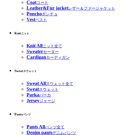
Coat
コート
Leather&Fur jacket
レザー＆ファージャケット
Poncho
ポンチョ
Vest
ベスト
Knit
ニット
Knit All
ニット全て
Sweater
セーター
Cardigan
カーディガン
Sweat
スウェット
Sweat All
スウェット全て
Sweat
スウェット
Parka
パーカ
Jersey
ジャージ
Pants
パンツ
Pants All
パンツ全て
Denim pants
デニムパンツ