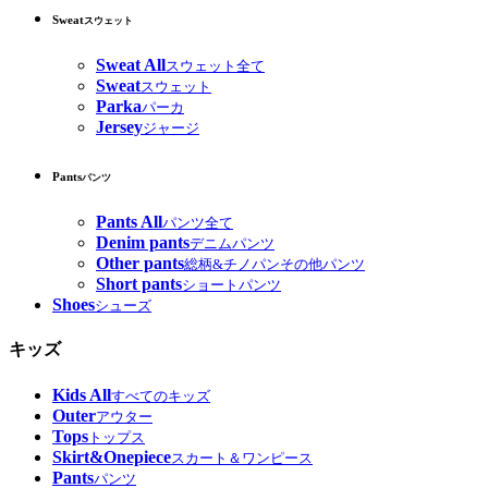
Sweat
スウェット
Sweat All
スウェット全て
Sweat
スウェット
Parka
パーカ
Jersey
ジャージ
Pants
パンツ
Pants All
パンツ全て
Denim pants
デニムパンツ
Other pants
総柄&チノパンその他パンツ
Short pants
ショートパンツ
Shoes
シューズ
キッズ
Kids All
すべてのキッズ
Outer
アウター
Tops
トップス
Skirt&Onepiece
スカート＆ワンピース
Pants
パンツ