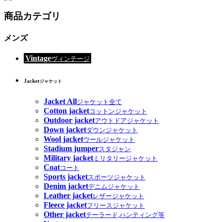
商品カテゴリ
メンズ
Vintage
ヴィンテージ
Jacket
ジャケット
Jacket All
ジャケット全て
Cotton jacket
コットンジャケット
Outdoor jacket
アウトドアジャケット
Down jacket
ダウンジャケット
Wool jacket
ウールジャケット
Stadium jumper
スタジャン
Military jacket
ミリタリージャケット
Coat
コート
Sports jacket
スポーツジャケット
Denim jacket
デニムジャケット
Leather jacket
レザージャケット
Fleece jacket
フリースジャケット
Other jacket
テーラード,ハンティング等