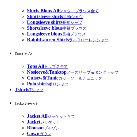
Shirts Blous All
シャツ・ブラウス全て
Shortsleeve shirts
半袖シャツ
Longsleeve shirts
長袖シャツ
Shortsleeve blous
半袖ブラウス
Longsleeve blous
長袖ブラウス
RalphLauren Shirts
ラルフローレンシャツ
Tops
トップス
Tops All
トップス全て
Nosleeve&Tanktop
ノースリーブ＆タンクトップ
Cutsew&Tunic
カットソー＆チュニック
Polo shirts
ポロシャツ
Tshirts
Tシャツ
Jacket
ジャケット
Jacket All
ジャケット全て
Jacket
ジャケット
Blouson
ブルゾン
Gown
ガウン