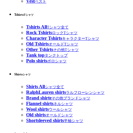
Vest
ベスト
Tshirts
Tシャツ
Tshirts All
Tシャツ全て
Rock Tshirts
ロックTシャツ
Character Tshirts
キャラクターTシャツ
Old Tshirts
オールドTシャツ
Other Tshirts
その他Tシャツ
Tank top
タンクトップ
Polo shirts
ポロシャツ
Shirts
シャツ
Shirts All
シャツ全て
RalphLauren shirts
ラルフローレンシャツ
Brand shirte
その他ブランドシャツ
Flannel shirts
ネルシャツ
Wool shirts
ウールシャツ
Old shirts
オールドシャツ
Shortsleeved shirts
半袖シャツ