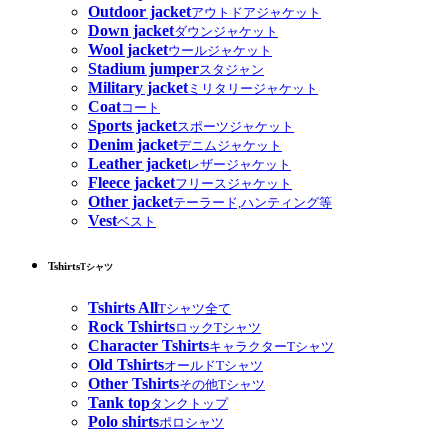
Outdoor jacket
アウトドアジャケット
Down jacket
ダウンジャケット
Wool jacket
ウールジャケット
Stadium jumper
スタジャン
Military jacket
ミリタリージャケット
Coat
コート
Sports jacket
スポーツジャケット
Denim jacket
デニムジャケット
Leather jacket
レザージャケット
Fleece jacket
フリースジャケット
Other jacket
テーラード,ハンティング等
Vest
ベスト
Tshirts
Tシャツ
Tshirts All
Tシャツ全て
Rock Tshirts
ロックTシャツ
Character Tshirts
キャラクターTシャツ
Old Tshirts
オールドTシャツ
Other Tshirts
その他Tシャツ
Tank top
タンクトップ
Polo shirts
ポロシャツ