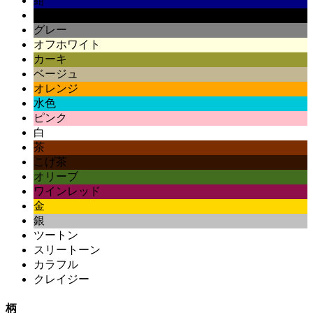
紺
黒
グレー
オフホワイト
カーキ
ベージュ
オレンジ
水色
ピンク
白
茶
こげ茶
オリーブ
ワインレッド
金
銀
ツートン
スリートーン
カラフル
クレイジー
柄