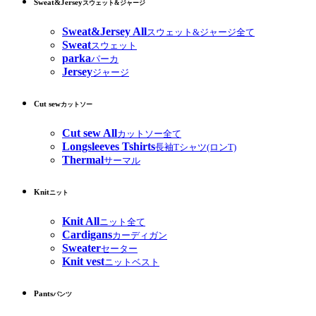
Sweat&Jersey
スウェット&ジャージ
Sweat&Jersey All
スウェット&ジャージ全て
Sweat
スウェット
parka
パーカ
Jersey
ジャージ
Cut sew
カットソー
Cut sew All
カットソー全て
Longsleeves Tshirts
長袖Tシャツ(ロンT)
Thermal
サーマル
Knit
ニット
Knit All
ニット全て
Cardigans
カーディガン
Sweater
セーター
Knit vest
ニットベスト
Pants
パンツ