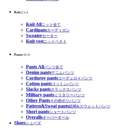
Knit
ニット
Knit All
ニット全て
Cardigans
カーディガン
Sweater
セーター
Knit vest
ニットベスト
Pants
パンツ
Pants All
パンツ全て
Denim pants
デニムパンツ
Corduroy pants
コーデュロイパンツ
Cotton pants
コットンパンツ
Slacks pants
スラックスパンツ
Military pants
ミリタリーパンツ
Other Pants
その他ポリパンツ
Pattern&Sweat pants
総柄&スウェットパンツ
Short pants
ショートパンツ
Overalls
オーバーオール
Shoes
シューズ