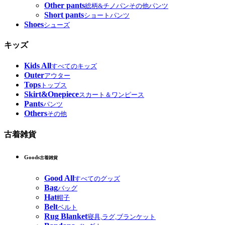
Other pants
総柄&チノパンその他パンツ
Short pants
ショートパンツ
Shoes
シューズ
キッズ
Kids All
すべてのキッズ
Outer
アウター
Tops
トップス
Skirt&Onepiece
スカート＆ワンピース
Pants
パンツ
Others
その他
古着雑貨
Goods
古着雑貨
Good All
すべてのグッズ
Bag
バッグ
Hat
帽子
Belt
ベルト
Rug Blanket
寝具,ラグ,ブランケット