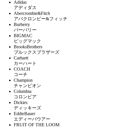
Adidas
アディダス
Abercrombie&Fitch
アバクロンビー&フィッチ
Burberry
バーバリー
BIGMAC
ビッグマック
BrooksBrothers
ブルックスブラザーズ
Carhartt
カーハート
COACH
コーチ
Champion
チャンピオン
Columbia
コロンビア
Dickies
ディッキーズ
EddieBauer
エディーバウアー
FRUIT OF THE LOOM