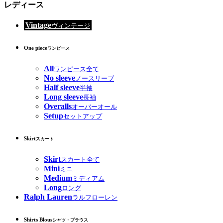
レディース
Vintage
ヴィンテージ
One piece
ワンピース
All
ワンピース全て
No sleeve
ノースリーブ
Half sleeve
半袖
Long sleeve
長袖
Overalls
オーバーオール
Setup
セットアップ
Skirt
スカート
Skirt
スカート全て
Mini
ミニ
Medium
ミディアム
Long
ロング
Ralph Lauren
ラルフローレン
Shirts Blous
シャツ・ブラウス