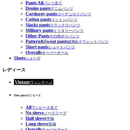
Pants All
パンツ全て
Denim pants
デニムパンツ
Corduroy pants
コーデュロイパンツ
Cotton pants
コットンパンツ
Slacks pants
スラックスパンツ
Military pants
ミリタリーパンツ
Other Pants
その他ポリパンツ
Pattern&Sweat pants
総柄&スウェットパンツ
Short pants
ショートパンツ
Overalls
オーバーオール
Shoes
シューズ
レディース
Vintage
ヴィンテージ
One piece
ワンピース
All
ワンピース全て
No sleeve
ノースリーブ
Half sleeve
半袖
Long sleeve
長袖
Overalls
オーバーオール