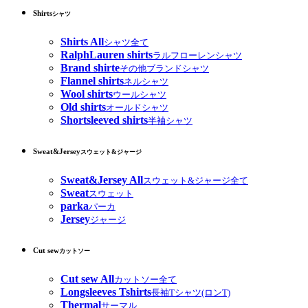
Shirts
シャツ
Shirts All
シャツ全て
RalphLauren shirts
ラルフローレンシャツ
Brand shirte
その他ブランドシャツ
Flannel shirts
ネルシャツ
Wool shirts
ウールシャツ
Old shirts
オールドシャツ
Shortsleeved shirts
半袖シャツ
Sweat&Jersey
スウェット&ジャージ
Sweat&Jersey All
スウェット&ジャージ全て
Sweat
スウェット
parka
パーカ
Jersey
ジャージ
Cut sew
カットソー
Cut sew All
カットソー全て
Longsleeves Tshirts
長袖Tシャツ(ロンT)
Thermal
サーマル