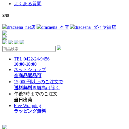
よくある質問
SNS
dracaena_net店
dracaena_本店
dracaena_ダイヤ街店
TEL:0422-24-9456
10:00-18:00
ネットショップ
全商品返品可
15,000円以上のご注文で
送料無料
※離島は除く
午後2時までのご注文
当日出荷
Free Wrapping
ラッピング無料