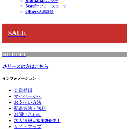
Bandana
バンダナ
Scarf
マフラー,スカーフ
Others
古着雑貨
SALE
SOLD OUT
リースの方はこちら
インフォメーション
会員登録
マイページへ
お支払い方法
配送方法・送料
お問い合わせ
求人情報
→採用強化中！
サイトマップ