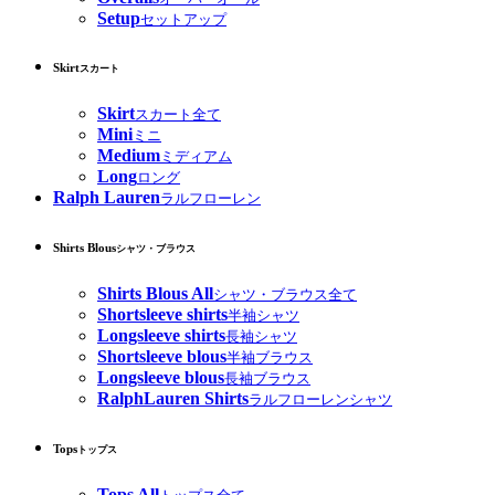
Setup
セットアップ
Skirt
スカート
Skirt
スカート全て
Mini
ミニ
Medium
ミディアム
Long
ロング
Ralph Lauren
ラルフローレン
Shirts Blous
シャツ・ブラウス
Shirts Blous All
シャツ・ブラウス全て
Shortsleeve shirts
半袖シャツ
Longsleeve shirts
長袖シャツ
Shortsleeve blous
半袖ブラウス
Longsleeve blous
長袖ブラウス
RalphLauren Shirts
ラルフローレンシャツ
Tops
トップス
Tops All