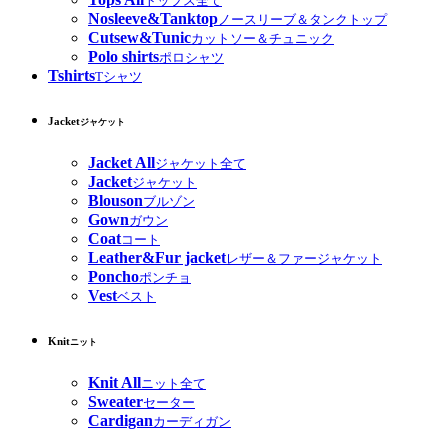
トップス全て
Nosleeve&Tanktop
ノースリーブ＆タンクトップ
Cutsew&Tunic
カットソー＆チュニック
Polo shirts
ポロシャツ
Tshirts
Tシャツ
Jacket
ジャケット
Jacket All
ジャケット全て
Jacket
ジャケット
Blouson
ブルゾン
Gown
ガウン
Coat
コート
Leather&Fur jacket
レザー＆ファージャケット
Poncho
ポンチョ
Vest
ベスト
Knit
ニット
Knit All
ニット全て
Sweater
セーター
Cardigan
カーディガン