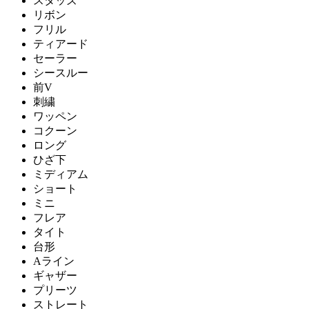
スタッズ
リボン
フリル
ティアード
セーラー
シースルー
前V
刺繍
ワッペン
コクーン
ロング
ひざ下
ミディアム
ショート
ミニ
フレア
タイト
台形
Aライン
ギャザー
プリーツ
ストレート