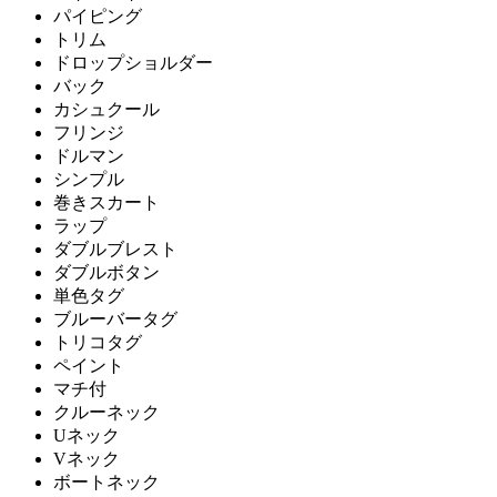
パイピング
トリム
ドロップショルダー
バック
カシュクール
フリンジ
ドルマン
シンプル
巻きスカート
ラップ
ダブルブレスト
ダブルボタン
単色タグ
ブルーバータグ
トリコタグ
ペイント
マチ付
クルーネック
Uネック
Vネック
ボートネック