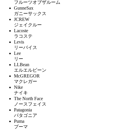
フルーツオブザルーム
GunneSax
ガニーサックス
JCREW
ジェイクルー
Lacoste
ラコステ
Levis
リーバイス
Lee
リー
LLBean
エルエルビーン
McGREGOR
マクレガー
Nike
ナイキ
The North Face
ノースフェイス
Patagonia
パタゴニア
Puma
プーマ