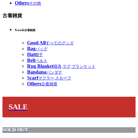
Others
その他
古着雑貨
Goods
古着雑貨
Good All
すべてのグッズ
Bag
バッグ
Hat
帽子
Belt
ベルト
Rug Blanket
寝具,ラグ,ブランケット
Bandana
バンダナ
Scarf
マフラー,スカーフ
Others
古着雑貨
SALE
SOLD OUT