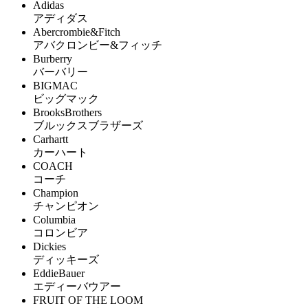
Adidas
アディダス
Abercrombie&Fitch
アバクロンビー&フィッチ
Burberry
バーバリー
BIGMAC
ビッグマック
BrooksBrothers
ブルックスブラザーズ
Carhartt
カーハート
COACH
コーチ
Champion
チャンピオン
Columbia
コロンビア
Dickies
ディッキーズ
EddieBauer
エディーバウアー
FRUIT OF THE LOOM