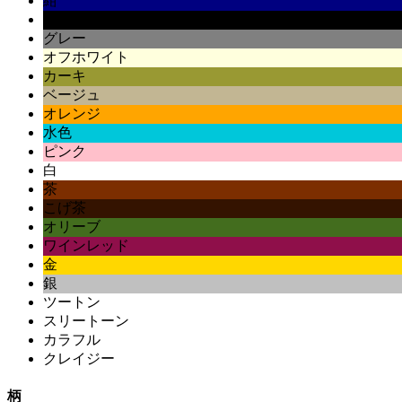
紺
黒
グレー
オフホワイト
カーキ
ベージュ
オレンジ
水色
ピンク
白
茶
こげ茶
オリーブ
ワインレッド
金
銀
ツートン
スリートーン
カラフル
クレイジー
柄