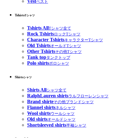
Vest
ベスト
Tshirts
Tシャツ
Tshirts All
Tシャツ全て
Rock Tshirts
ロックTシャツ
Character Tshirts
キャラクターTシャツ
Old Tshirts
オールドTシャツ
Other Tshirts
その他Tシャツ
Tank top
タンクトップ
Polo shirts
ポロシャツ
Shirts
シャツ
Shirts All
シャツ全て
RalphLauren shirts
ラルフローレンシャツ
Brand shirte
その他ブランドシャツ
Flannel shirts
ネルシャツ
Wool shirts
ウールシャツ
Old shirts
オールドシャツ
Shortsleeved shirts
半袖シャツ