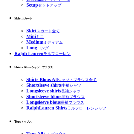
Setup
セットアップ
Skirt
スカート
Skirt
スカート全て
Mini
ミニ
Medium
ミディアム
Long
ロング
Ralph Lauren
ラルフローレン
Shirts Blous
シャツ・ブラウス
Shirts Blous All
シャツ・ブラウス全て
Shortsleeve shirts
半袖シャツ
Longsleeve shirts
長袖シャツ
Shortsleeve blous
半袖ブラウス
Longsleeve blous
長袖ブラウス
RalphLauren Shirts
ラルフローレンシャツ
Tops
トップス
Tops All