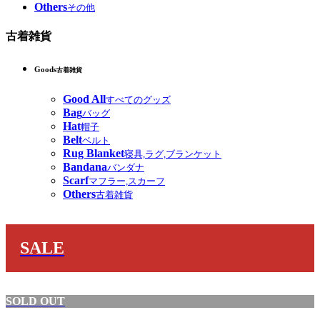
Others
その他
古着雑貨
Goods
古着雑貨
Good All
すべてのグッズ
Bag
バッグ
Hat
帽子
Belt
ベルト
Rug Blanket
寝具,ラグ,ブランケット
Bandana
バンダナ
Scarf
マフラー,スカーフ
Others
古着雑貨
SALE
SOLD OUT