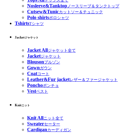
トップス全て
Nosleeve&Tanktop
ノースリーブ＆タンクトップ
Cutsew&Tunic
カットソー＆チュニック
Polo shirts
ポロシャツ
Tshirts
Tシャツ
Jacket
ジャケット
Jacket All
ジャケット全て
Jacket
ジャケット
Blouson
ブルゾン
Gown
ガウン
Coat
コート
Leather&Fur jacket
レザー＆ファージャケット
Poncho
ポンチョ
Vest
ベスト
Knit
ニット
Knit All
ニット全て
Sweater
セーター
Cardigan
カーディガン