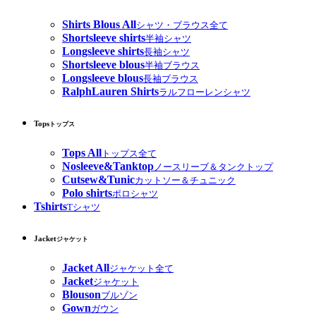
Shirts Blous All
シャツ・ブラウス全て
Shortsleeve shirts
半袖シャツ
Longsleeve shirts
長袖シャツ
Shortsleeve blous
半袖ブラウス
Longsleeve blous
長袖ブラウス
RalphLauren Shirts
ラルフローレンシャツ
Tops
トップス
Tops All
トップス全て
Nosleeve&Tanktop
ノースリーブ＆タンクトップ
Cutsew&Tunic
カットソー＆チュニック
Polo shirts
ポロシャツ
Tshirts
Tシャツ
Jacket
ジャケット
Jacket All
ジャケット全て
Jacket
ジャケット
Blouson
ブルゾン
Gown
ガウン