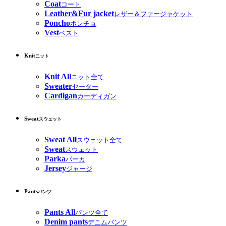
Coat
コート
Leather&Fur jacket
レザー＆ファージャケット
Poncho
ポンチョ
Vest
ベスト
Knit
ニット
Knit All
ニット全て
Sweater
セーター
Cardigan
カーディガン
Sweat
スウェット
Sweat All
スウェット全て
Sweat
スウェット
Parka
パーカ
Jersey
ジャージ
Pants
パンツ
Pants All
パンツ全て
Denim pants
デニムパンツ