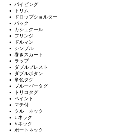
パイピング
トリム
ドロップショルダー
バック
カシュクール
フリンジ
ドルマン
シンプル
巻きスカート
ラップ
ダブルブレスト
ダブルボタン
単色タグ
ブルーバータグ
トリコタグ
ペイント
マチ付
クルーネック
Uネック
Vネック
ボートネック