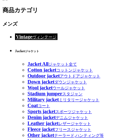
商品カテゴリ
メンズ
Vintage
ヴィンテージ
Jacket
ジャケット
Jacket All
ジャケット全て
Cotton jacket
コットンジャケット
Outdoor jacket
アウトドアジャケット
Down jacket
ダウンジャケット
Wool jacket
ウールジャケット
Stadium jumper
スタジャン
Military jacket
ミリタリージャケット
Coat
コート
Sports jacket
スポーツジャケット
Denim jacket
デニムジャケット
Leather jacket
レザージャケット
Fleece jacket
フリースジャケット
Other jacket
テーラード,ハンティング等