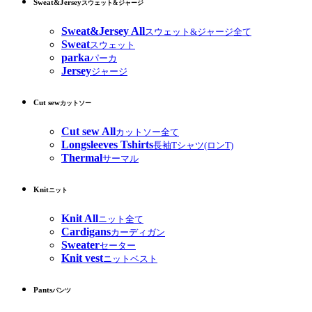
Sweat&Jersey
スウェット&ジャージ
Sweat&Jersey All
スウェット&ジャージ全て
Sweat
スウェット
parka
パーカ
Jersey
ジャージ
Cut sew
カットソー
Cut sew All
カットソー全て
Longsleeves Tshirts
長袖Tシャツ(ロンT)
Thermal
サーマル
Knit
ニット
Knit All
ニット全て
Cardigans
カーディガン
Sweater
セーター
Knit vest
ニットベスト
Pants
パンツ