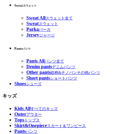
Sweat
スウェット
Sweat All
スウェット全て
Sweat
スウェット
Parka
パーカ
Jersey
ジャージ
Pants
パンツ
Pants All
パンツ全て
Denim pants
デニムパンツ
Other pants
総柄&チノパンその他パンツ
Short pants
ショートパンツ
Shoes
シューズ
キッズ
Kids All
すべてのキッズ
Outer
アウター
Tops
トップス
Skirt&Onepiece
スカート＆ワンピース
Pants
パンツ