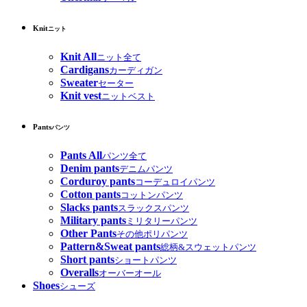
Knit
ニット
Knit All
ニット全て
Cardigans
カーディガン
Sweater
セーター
Knit vest
ニットベスト
Pants
パンツ
Pants All
パンツ全て
Denim pants
デニムパンツ
Corduroy pants
コーデュロイパンツ
Cotton pants
コットンパンツ
Slacks pants
スラックスパンツ
Military pants
ミリタリーパンツ
Other Pants
その他ポリパンツ
Pattern&Sweat pants
総柄&スウェットパンツ
Short pants
ショートパンツ
Overalls
オーバーオール
Shoes
シューズ