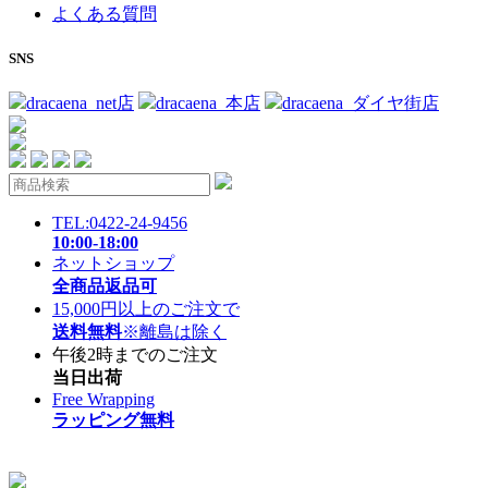
よくある質問
SNS
dracaena_net店
dracaena_本店
dracaena_ダイヤ街店
TEL:0422-24-9456
10:00-18:00
ネットショップ
全商品返品可
15,000円以上のご注文で
送料無料
※離島は除く
午後2時までのご注文
当日出荷
Free Wrapping
ラッピング無料