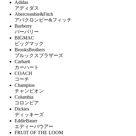
Adidas
アディダス
Abercrombie&Fitch
アバクロンビー&フィッチ
Burberry
バーバリー
BIGMAC
ビッグマック
BrooksBrothers
ブルックスブラザーズ
Carhartt
カーハート
COACH
コーチ
Champion
チャンピオン
Columbia
コロンビア
Dickies
ディッキーズ
EddieBauer
エディーバウアー
FRUIT OF THE LOOM