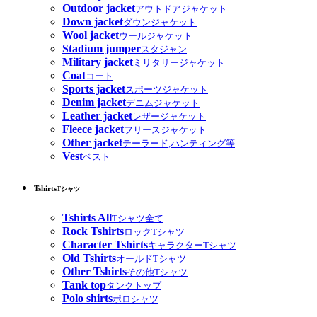
Outdoor jacket
アウトドアジャケット
Down jacket
ダウンジャケット
Wool jacket
ウールジャケット
Stadium jumper
スタジャン
Military jacket
ミリタリージャケット
Coat
コート
Sports jacket
スポーツジャケット
Denim jacket
デニムジャケット
Leather jacket
レザージャケット
Fleece jacket
フリースジャケット
Other jacket
テーラード,ハンティング等
Vest
ベスト
Tshirts
Tシャツ
Tshirts All
Tシャツ全て
Rock Tshirts
ロックTシャツ
Character Tshirts
キャラクターTシャツ
Old Tshirts
オールドTシャツ
Other Tshirts
その他Tシャツ
Tank top
タンクトップ
Polo shirts
ポロシャツ