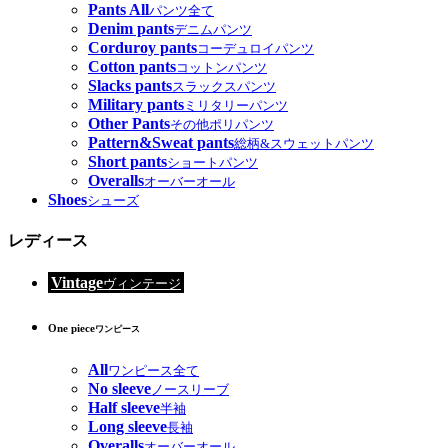
Pants All
パンツ全て
Denim pants
デニムパンツ
Corduroy pants
コーデュロイパンツ
Cotton pants
コットンパンツ
Slacks pants
スラックスパンツ
Military pants
ミリタリーパンツ
Other Pants
その他ポリパンツ
Pattern&Sweat pants
総柄&スウェットパンツ
Short pants
ショートパンツ
Overalls
オーバーオール
Shoes
シューズ
レディース
Vintage
ヴィンテージ
One piece
ワンピース
All
ワンピース全て
No sleeve
ノースリーブ
Half sleeve
半袖
Long sleeve
長袖
Overalls
オーバーオール