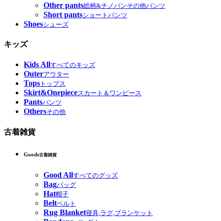
Other pants
総柄&チノパンその他パンツ
Short pants
ショートパンツ
Shoes
シューズ
キッズ
Kids All
すべてのキッズ
Outer
アウター
Tops
トップス
Skirt&Onepiece
スカート＆ワンピース
Pants
パンツ
Others
その他
古着雑貨
Goods
古着雑貨
Good All
すべてのグッズ
Bag
バッグ
Hat
帽子
Belt
ベルト
Rug Blanket
寝具,ラグ,ブランケット