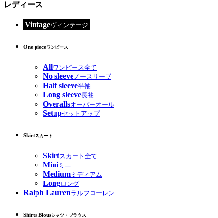
レディース
Vintage
ヴィンテージ
One piece
ワンピース
All
ワンピース全て
No sleeve
ノースリーブ
Half sleeve
半袖
Long sleeve
長袖
Overalls
オーバーオール
Setup
セットアップ
Skirt
スカート
Skirt
スカート全て
Mini
ミニ
Medium
ミディアム
Long
ロング
Ralph Lauren
ラルフローレン
Shirts Blous
シャツ・ブラウス