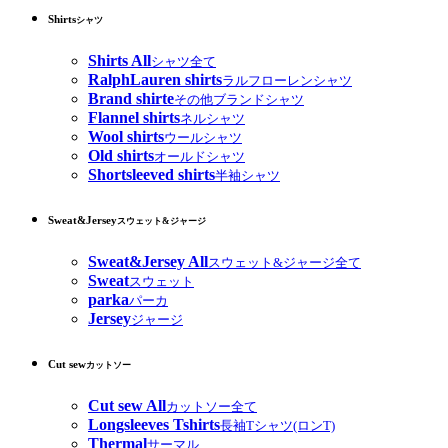
Shirts
シャツ
Shirts All
シャツ全て
RalphLauren shirts
ラルフローレンシャツ
Brand shirte
その他ブランドシャツ
Flannel shirts
ネルシャツ
Wool shirts
ウールシャツ
Old shirts
オールドシャツ
Shortsleeved shirts
半袖シャツ
Sweat&Jersey
スウェット&ジャージ
Sweat&Jersey All
スウェット&ジャージ全て
Sweat
スウェット
parka
パーカ
Jersey
ジャージ
Cut sew
カットソー
Cut sew All
カットソー全て
Longsleeves Tshirts
長袖Tシャツ(ロンT)
Thermal
サーマル