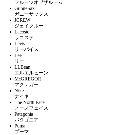
フルーツオブザルーム
GunneSax
ガニーサックス
JCREW
ジェイクルー
Lacoste
ラコステ
Levis
リーバイス
Lee
リー
LLBean
エルエルビーン
McGREGOR
マクレガー
Nike
ナイキ
The North Face
ノースフェイス
Patagonia
パタゴニア
Puma
プーマ