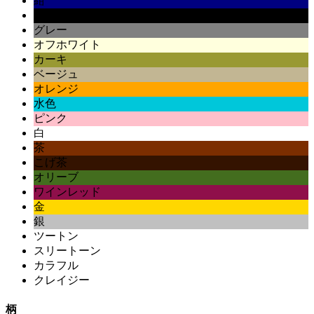
紺
黒
グレー
オフホワイト
カーキ
ベージュ
オレンジ
水色
ピンク
白
茶
こげ茶
オリーブ
ワインレッド
金
銀
ツートン
スリートーン
カラフル
クレイジー
柄