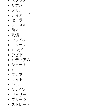
スタッズ
リボン
フリル
ティアード
セーラー
シースルー
前V
刺繍
ワッペン
コクーン
ロング
ひざ下
ミディアム
ショート
ミニ
フレア
タイト
台形
Aライン
ギャザー
プリーツ
ストレート