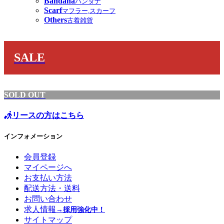
Bandana
バンダナ
Scarf
マフラー,スカーフ
Others
古着雑貨
SALE
SOLD OUT
リースの方はこちら
インフォメーション
会員登録
マイページへ
お支払い方法
配送方法・送料
お問い合わせ
求人情報
→採用強化中！
サイトマップ