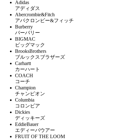
Adidas
アディダス
Abercrombie&Fitch
アバクロンビー&フィッチ
Burberry
バーバリー
BIGMAC
ビッグマック
BrooksBrothers
ブルックスブラザーズ
Carhartt
カーハート
COACH
コーチ
Champion
チャンピオン
Columbia
コロンビア
Dickies
ディッキーズ
EddieBauer
エディーバウアー
FRUIT OF THE LOOM