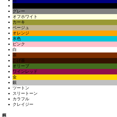
紺
黒
グレー
オフホワイト
カーキ
ベージュ
オレンジ
水色
ピンク
白
茶
こげ茶
オリーブ
ワインレッド
金
銀
ツートン
スリートーン
カラフル
クレイジー
柄