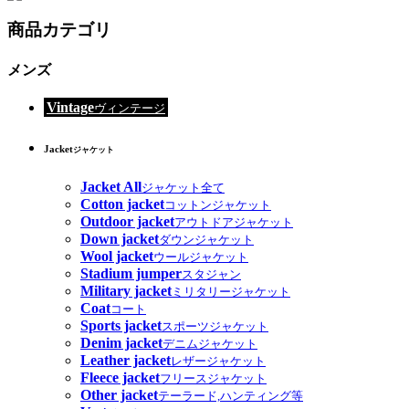
商品カテゴリ
メンズ
Vintage
ヴィンテージ
Jacket
ジャケット
Jacket All
ジャケット全て
Cotton jacket
コットンジャケット
Outdoor jacket
アウトドアジャケット
Down jacket
ダウンジャケット
Wool jacket
ウールジャケット
Stadium jumper
スタジャン
Military jacket
ミリタリージャケット
Coat
コート
Sports jacket
スポーツジャケット
Denim jacket
デニムジャケット
Leather jacket
レザージャケット
Fleece jacket
フリースジャケット
Other jacket
テーラード,ハンティング等