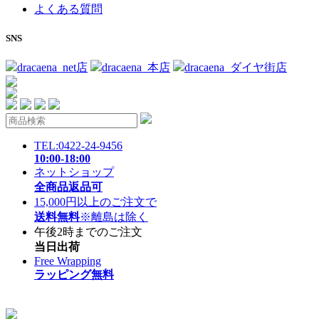
よくある質問
SNS
dracaena_net店
dracaena_本店
dracaena_ダイヤ街店
TEL:0422-24-9456
10:00-18:00
ネットショップ
全商品返品可
15,000円以上のご注文で
送料無料
※離島は除く
午後2時までのご注文
当日出荷
Free Wrapping
ラッピング無料