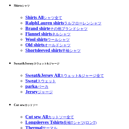
Shirts
シャツ
Shirts All
シャツ全て
RalphLauren shirts
ラルフローレンシャツ
Brand shirte
その他ブランドシャツ
Flannel shirts
ネルシャツ
Wool shirts
ウールシャツ
Old shirts
オールドシャツ
Shortsleeved shirts
半袖シャツ
Sweat&Jersey
スウェット&ジャージ
Sweat&Jersey All
スウェット&ジャージ全て
Sweat
スウェット
parka
パーカ
Jersey
ジャージ
Cut sew
カットソー
Cut sew All
カットソー全て
Longsleeves Tshirts
長袖Tシャツ(ロンT)
Thermal
サーマル