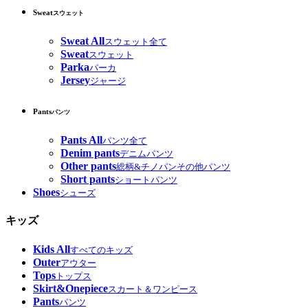
Sweat
スウェット
Sweat All
スウェット全て
Sweat
スウェット
Parka
パーカ
Jersey
ジャージ
Pants
パンツ
Pants All
パンツ全て
Denim pants
デニムパンツ
Other pants
総柄&チノパンその他パンツ
Short pants
ショートパンツ
Shoes
シューズ
キッズ
Kids All
すべてのキッズ
Outer
アウター
Tops
トップス
Skirt&Onepiece
スカート＆ワンピース
Pants
パンツ