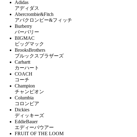
Adidas
アディダス
Abercrombie&Fitch
アバクロンビー&フィッチ
Burberry
バーバリー
BIGMAC
ビッグマック
BrooksBrothers
ブルックスブラザーズ
Carhartt
カーハート
COACH
コーチ
Champion
チャンピオン
Columbia
コロンビア
Dickies
ディッキーズ
EddieBauer
エディーバウアー
FRUIT OF THE LOOM