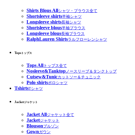
Shirts Blous All
シャツ・ブラウス全て
Shortsleeve shirts
半袖シャツ
Longsleeve shirts
長袖シャツ
Shortsleeve blous
半袖ブラウス
Longsleeve blous
長袖ブラウス
RalphLauren Shirts
ラルフローレンシャツ
Tops
トップス
Tops All
トップス全て
Nosleeve&Tanktop
ノースリーブ＆タンクトップ
Cutsew&Tunic
カットソー＆チュニック
Polo shirts
ポロシャツ
Tshirts
Tシャツ
Jacket
ジャケット
Jacket All
ジャケット全て
Jacket
ジャケット
Blouson
ブルゾン
Gown
ガウン