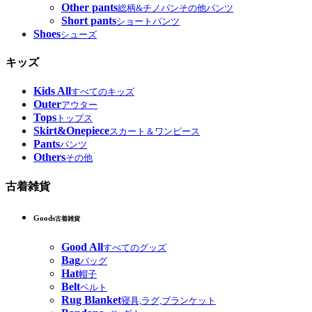
Other pants
総柄&チノパンその他パンツ
Short pants
ショートパンツ
Shoes
シューズ
キッズ
Kids All
すべてのキッズ
Outer
アウター
Tops
トップス
Skirt&Onepiece
スカート＆ワンピース
Pants
パンツ
Others
その他
古着雑貨
Goods
古着雑貨
Good All
すべてのグッズ
Bag
バッグ
Hat
帽子
Belt
ベルト
Rug Blanket
寝具,ラグ,ブランケット