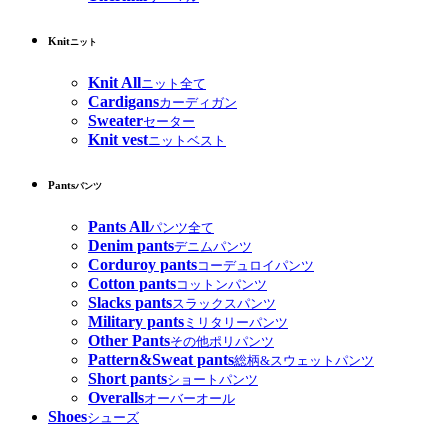
Knit
ニット
Knit All
ニット全て
Cardigans
カーディガン
Sweater
セーター
Knit vest
ニットベスト
Pants
パンツ
Pants All
パンツ全て
Denim pants
デニムパンツ
Corduroy pants
コーデュロイパンツ
Cotton pants
コットンパンツ
Slacks pants
スラックスパンツ
Military pants
ミリタリーパンツ
Other Pants
その他ポリパンツ
Pattern&Sweat pants
総柄&スウェットパンツ
Short pants
ショートパンツ
Overalls
オーバーオール
Shoes
シューズ