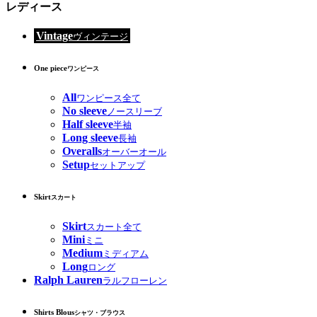
レディース
Vintage
ヴィンテージ
One piece
ワンピース
All
ワンピース全て
No sleeve
ノースリーブ
Half sleeve
半袖
Long sleeve
長袖
Overalls
オーバーオール
Setup
セットアップ
Skirt
スカート
Skirt
スカート全て
Mini
ミニ
Medium
ミディアム
Long
ロング
Ralph Lauren
ラルフローレン
Shirts Blous
シャツ・ブラウス