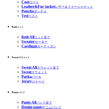
Coat
コート
Leather&Fur jacket
レザー＆ファージャケット
Poncho
ポンチョ
Vest
ベスト
Knit
ニット
Knit All
ニット全て
Sweater
セーター
Cardigan
カーディガン
Sweat
スウェット
Sweat All
スウェット全て
Sweat
スウェット
Parka
パーカ
Jersey
ジャージ
Pants
パンツ
Pants All
パンツ全て
Denim pants
デニムパンツ