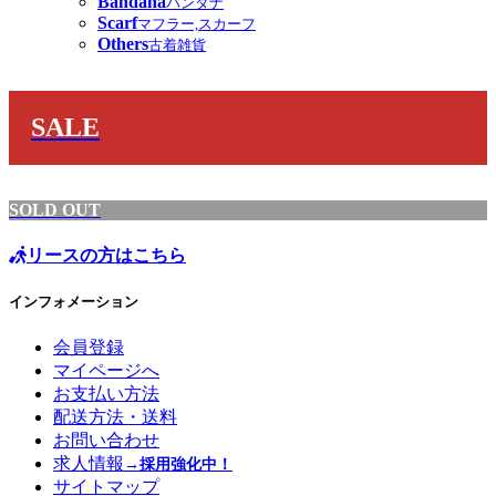
Bandana
バンダナ
Scarf
マフラー,スカーフ
Others
古着雑貨
SALE
SOLD OUT
リースの方はこちら
インフォメーション
会員登録
マイページへ
お支払い方法
配送方法・送料
お問い合わせ
求人情報
→採用強化中！
サイトマップ