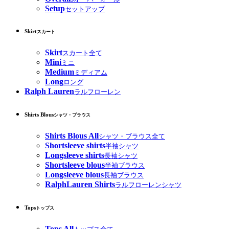
Setup
セットアップ
Skirt
スカート
Skirt
スカート全て
Mini
ミニ
Medium
ミディアム
Long
ロング
Ralph Lauren
ラルフローレン
Shirts Blous
シャツ・ブラウス
Shirts Blous All
シャツ・ブラウス全て
Shortsleeve shirts
半袖シャツ
Longsleeve shirts
長袖シャツ
Shortsleeve blous
半袖ブラウス
Longsleeve blous
長袖ブラウス
RalphLauren Shirts
ラルフローレンシャツ
Tops
トップス
Tops All