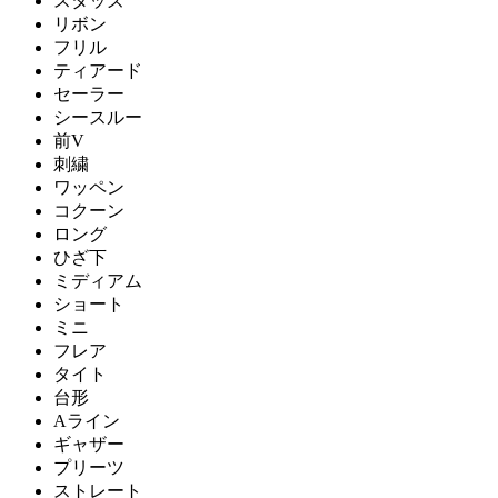
スタッズ
リボン
フリル
ティアード
セーラー
シースルー
前V
刺繍
ワッペン
コクーン
ロング
ひざ下
ミディアム
ショート
ミニ
フレア
タイト
台形
Aライン
ギャザー
プリーツ
ストレート