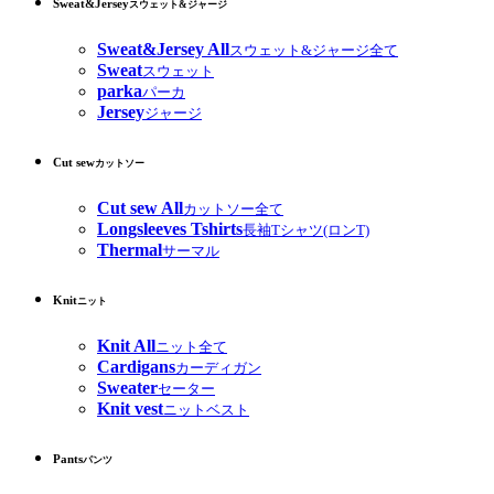
Sweat&Jersey
スウェット&ジャージ
Sweat&Jersey All
スウェット&ジャージ全て
Sweat
スウェット
parka
パーカ
Jersey
ジャージ
Cut sew
カットソー
Cut sew All
カットソー全て
Longsleeves Tshirts
長袖Tシャツ(ロンT)
Thermal
サーマル
Knit
ニット
Knit All
ニット全て
Cardigans
カーディガン
Sweater
セーター
Knit vest
ニットベスト
Pants
パンツ