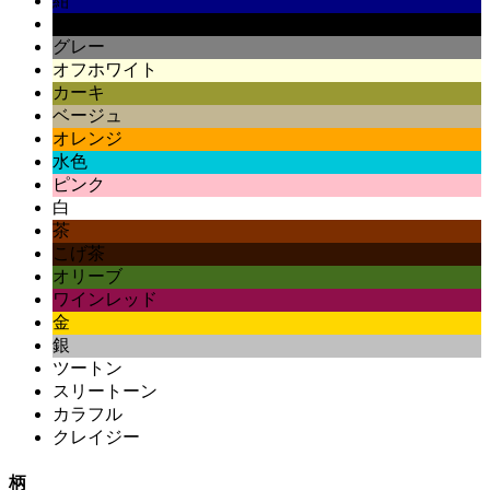
紺
黒
グレー
オフホワイト
カーキ
ベージュ
オレンジ
水色
ピンク
白
茶
こげ茶
オリーブ
ワインレッド
金
銀
ツートン
スリートーン
カラフル
クレイジー
柄