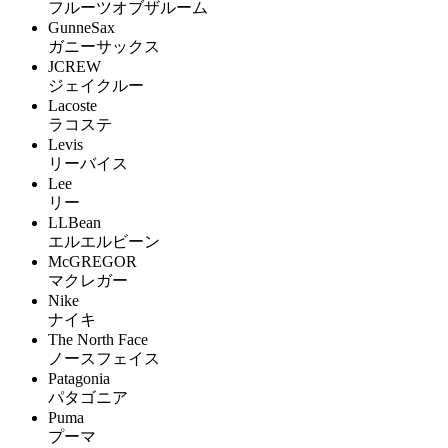
フルーツオブザルーム
GunneSax
ガニーサックス
JCREW
ジェイクルー
Lacoste
ラコステ
Levis
リーバイス
Lee
リー
LLBean
エルエルビーン
McGREGOR
マクレガー
Nike
ナイキ
The North Face
ノースフェイス
Patagonia
パタゴニア
Puma
プーマ