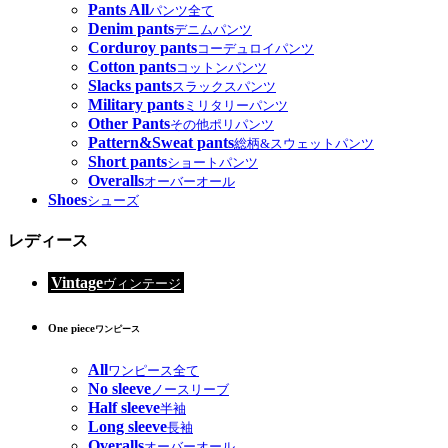
Pants All
パンツ全て
Denim pants
デニムパンツ
Corduroy pants
コーデュロイパンツ
Cotton pants
コットンパンツ
Slacks pants
スラックスパンツ
Military pants
ミリタリーパンツ
Other Pants
その他ポリパンツ
Pattern&Sweat pants
総柄&スウェットパンツ
Short pants
ショートパンツ
Overalls
オーバーオール
Shoes
シューズ
レディース
Vintage
ヴィンテージ
One piece
ワンピース
All
ワンピース全て
No sleeve
ノースリーブ
Half sleeve
半袖
Long sleeve
長袖
Overalls
オーバーオール