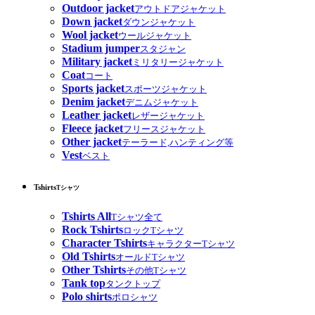
Outdoor jacket
アウトドアジャケット
Down jacket
ダウンジャケット
Wool jacket
ウールジャケット
Stadium jumper
スタジャン
Military jacket
ミリタリージャケット
Coat
コート
Sports jacket
スポーツジャケット
Denim jacket
デニムジャケット
Leather jacket
レザージャケット
Fleece jacket
フリースジャケット
Other jacket
テーラード,ハンティング等
Vest
ベスト
Tshirts
Tシャツ
Tshirts All
Tシャツ全て
Rock Tshirts
ロックTシャツ
Character Tshirts
キャラクターTシャツ
Old Tshirts
オールドTシャツ
Other Tshirts
その他Tシャツ
Tank top
タンクトップ
Polo shirts
ポロシャツ