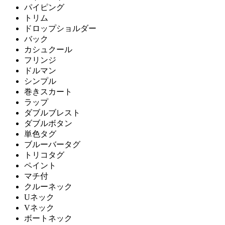
パイピング
トリム
ドロップショルダー
バック
カシュクール
フリンジ
ドルマン
シンプル
巻きスカート
ラップ
ダブルブレスト
ダブルボタン
単色タグ
ブルーバータグ
トリコタグ
ペイント
マチ付
クルーネック
Uネック
Vネック
ボートネック