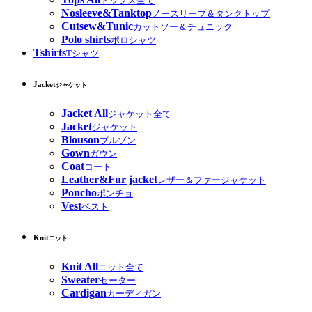
トップス全て
Nosleeve&Tanktop
ノースリーブ＆タンクトップ
Cutsew&Tunic
カットソー＆チュニック
Polo shirts
ポロシャツ
Tshirts
Tシャツ
Jacket
ジャケット
Jacket All
ジャケット全て
Jacket
ジャケット
Blouson
ブルゾン
Gown
ガウン
Coat
コート
Leather&Fur jacket
レザー＆ファージャケット
Poncho
ポンチョ
Vest
ベスト
Knit
ニット
Knit All
ニット全て
Sweater
セーター
Cardigan
カーディガン