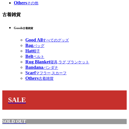
Others
その他
古着雑貨
Goods
古着雑貨
Good All
すべてのグッズ
Bag
バッグ
Hat
帽子
Belt
ベルト
Rug Blanket
寝具,ラグ,ブランケット
Bandana
バンダナ
Scarf
マフラー,スカーフ
Others
古着雑貨
SALE
SOLD OUT