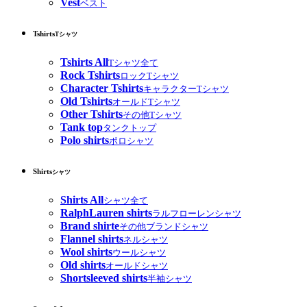
Vest
ベスト
Tshirts
Tシャツ
Tshirts All
Tシャツ全て
Rock Tshirts
ロックTシャツ
Character Tshirts
キャラクターTシャツ
Old Tshirts
オールドTシャツ
Other Tshirts
その他Tシャツ
Tank top
タンクトップ
Polo shirts
ポロシャツ
Shirts
シャツ
Shirts All
シャツ全て
RalphLauren shirts
ラルフローレンシャツ
Brand shirte
その他ブランドシャツ
Flannel shirts
ネルシャツ
Wool shirts
ウールシャツ
Old shirts
オールドシャツ
Shortsleeved shirts
半袖シャツ