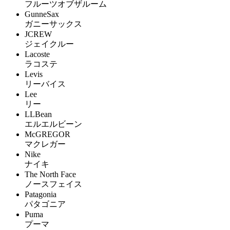
フルーツオブザルーム
GunneSax
ガニーサックス
JCREW
ジェイクルー
Lacoste
ラコステ
Levis
リーバイス
Lee
リー
LLBean
エルエルビーン
McGREGOR
マクレガー
Nike
ナイキ
The North Face
ノースフェイス
Patagonia
パタゴニア
Puma
プーマ