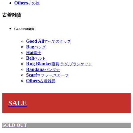
Others
その他
古着雑貨
Goods
古着雑貨
Good All
すべてのグッズ
Bag
バッグ
Hat
帽子
Belt
ベルト
Rug Blanket
寝具,ラグ,ブランケット
Bandana
バンダナ
Scarf
マフラー,スカーフ
Others
古着雑貨
SALE
SOLD OUT