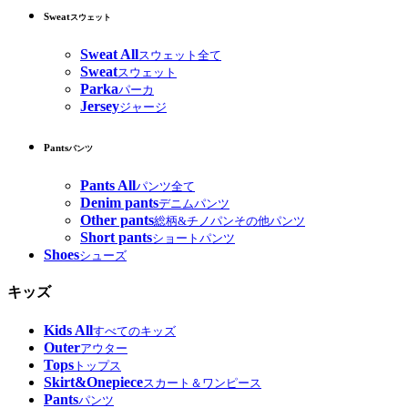
Sweat
スウェット
Sweat All
スウェット全て
Sweat
スウェット
Parka
パーカ
Jersey
ジャージ
Pants
パンツ
Pants All
パンツ全て
Denim pants
デニムパンツ
Other pants
総柄&チノパンその他パンツ
Short pants
ショートパンツ
Shoes
シューズ
キッズ
Kids All
すべてのキッズ
Outer
アウター
Tops
トップス
Skirt&Onepiece
スカート＆ワンピース
Pants
パンツ