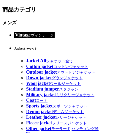
商品カテゴリ
メンズ
Vintage
ヴィンテージ
Jacket
ジャケット
Jacket All
ジャケット全て
Cotton jacket
コットンジャケット
Outdoor jacket
アウトドアジャケット
Down jacket
ダウンジャケット
Wool jacket
ウールジャケット
Stadium jumper
スタジャン
Military jacket
ミリタリージャケット
Coat
コート
Sports jacket
スポーツジャケット
Denim jacket
デニムジャケット
Leather jacket
レザージャケット
Fleece jacket
フリースジャケット
Other jacket
テーラード,ハンティング等