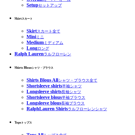
Setup
セットアップ
Skirt
スカート
Skirt
スカート全て
Mini
ミニ
Medium
ミディアム
Long
ロング
Ralph Lauren
ラルフローレン
Shirts Blous
シャツ・ブラウス
Shirts Blous All
シャツ・ブラウス全て
Shortsleeve shirts
半袖シャツ
Longsleeve shirts
長袖シャツ
Shortsleeve blous
半袖ブラウス
Longsleeve blous
長袖ブラウス
RalphLauren Shirts
ラルフローレンシャツ
Tops
トップス
Tops All