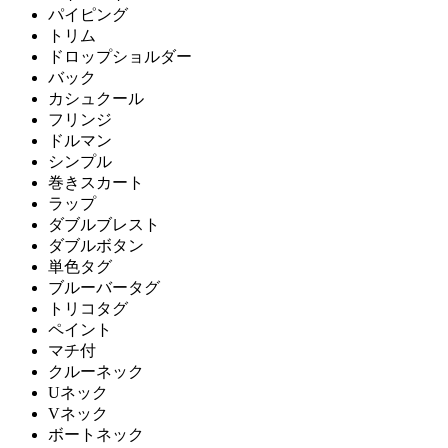
パイピング
トリム
ドロップショルダー
バック
カシュクール
フリンジ
ドルマン
シンプル
巻きスカート
ラップ
ダブルブレスト
ダブルボタン
単色タグ
ブルーバータグ
トリコタグ
ペイント
マチ付
クルーネック
Uネック
Vネック
ボートネック