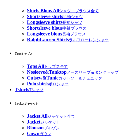
Shirts Blous All
シャツ・ブラウス全て
Shortsleeve shirts
半袖シャツ
Longsleeve shirts
長袖シャツ
Shortsleeve blous
半袖ブラウス
Longsleeve blous
長袖ブラウス
RalphLauren Shirts
ラルフローレンシャツ
Tops
トップス
Tops All
トップス全て
Nosleeve&Tanktop
ノースリーブ＆タンクトップ
Cutsew&Tunic
カットソー＆チュニック
Polo shirts
ポロシャツ
Tshirts
Tシャツ
Jacket
ジャケット
Jacket All
ジャケット全て
Jacket
ジャケット
Blouson
ブルゾン
Gown
ガウン