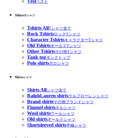
Vest
ベスト
Tshirts
Tシャツ
Tshirts All
Tシャツ全て
Rock Tshirts
ロックTシャツ
Character Tshirts
キャラクターTシャツ
Old Tshirts
オールドTシャツ
Other Tshirts
その他Tシャツ
Tank top
タンクトップ
Polo shirts
ポロシャツ
Shirts
シャツ
Shirts All
シャツ全て
RalphLauren shirts
ラルフローレンシャツ
Brand shirte
その他ブランドシャツ
Flannel shirts
ネルシャツ
Wool shirts
ウールシャツ
Old shirts
オールドシャツ
Shortsleeved shirts
半袖シャツ