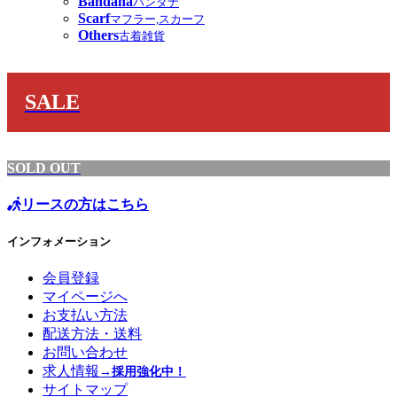
Bandana
バンダナ
Scarf
マフラー,スカーフ
Others
古着雑貨
SALE
SOLD OUT
リースの方はこちら
インフォメーション
会員登録
マイページへ
お支払い方法
配送方法・送料
お問い合わせ
求人情報
→採用強化中！
サイトマップ