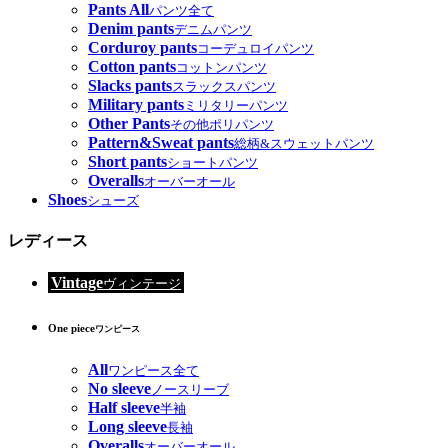
Pants All
パンツ全て
Denim pants
デニムパンツ
Corduroy pants
コーデュロイパンツ
Cotton pants
コットンパンツ
Slacks pants
スラックスパンツ
Military pants
ミリタリーパンツ
Other Pants
その他ポリパンツ
Pattern&Sweat pants
総柄&スウェットパンツ
Short pants
ショートパンツ
Overalls
オーバーオール
Shoes
シューズ
レディース
Vintage
ヴィンテージ
One piece
ワンピース
All
ワンピース全て
No sleeve
ノースリーブ
Half sleeve
半袖
Long sleeve
長袖
Overalls
オーバーオール