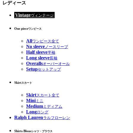
レディース
Vintage
ヴィンテージ
One piece
ワンピース
All
ワンピース全て
No sleeve
ノースリーブ
Half sleeve
半袖
Long sleeve
長袖
Overalls
オーバーオール
Setup
セットアップ
Skirt
スカート
Skirt
スカート全て
Mini
ミニ
Medium
ミディアム
Long
ロング
Ralph Lauren
ラルフローレン
Shirts Blous
シャツ・ブラウス