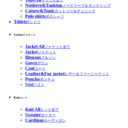
トップス全て
Nosleeve&Tanktop
ノースリーブ＆タンクトップ
Cutsew&Tunic
カットソー＆チュニック
Polo shirts
ポロシャツ
Tshirts
Tシャツ
Jacket
ジャケット
Jacket All
ジャケット全て
Jacket
ジャケット
Blouson
ブルゾン
Gown
ガウン
Coat
コート
Leather&Fur jacket
レザー＆ファージャケット
Poncho
ポンチョ
Vest
ベスト
Knit
ニット
Knit All
ニット全て
Sweater
セーター
Cardigan
カーディガン