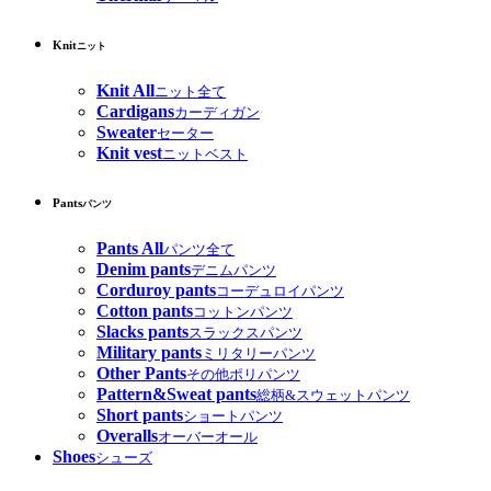
Knit
ニット
Knit All
ニット全て
Cardigans
カーディガン
Sweater
セーター
Knit vest
ニットベスト
Pants
パンツ
Pants All
パンツ全て
Denim pants
デニムパンツ
Corduroy pants
コーデュロイパンツ
Cotton pants
コットンパンツ
Slacks pants
スラックスパンツ
Military pants
ミリタリーパンツ
Other Pants
その他ポリパンツ
Pattern&Sweat pants
総柄&スウェットパンツ
Short pants
ショートパンツ
Overalls
オーバーオール
Shoes
シューズ