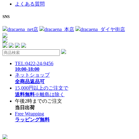
よくある質問
SNS
dracaena_net店
dracaena_本店
dracaena_ダイヤ街店
TEL:0422-24-9456
10:00-18:00
ネットショップ
全商品返品可
15,000円以上のご注文で
送料無料
※離島は除く
午後2時までのご注文
当日出荷
Free Wrapping
ラッピング無料