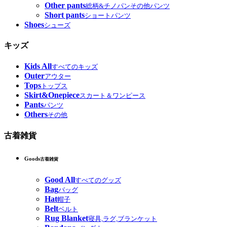
Other pants
総柄&チノパンその他パンツ
Short pants
ショートパンツ
Shoes
シューズ
キッズ
Kids All
すべてのキッズ
Outer
アウター
Tops
トップス
Skirt&Onepiece
スカート＆ワンピース
Pants
パンツ
Others
その他
古着雑貨
Goods
古着雑貨
Good All
すべてのグッズ
Bag
バッグ
Hat
帽子
Belt
ベルト
Rug Blanket
寝具,ラグ,ブランケット