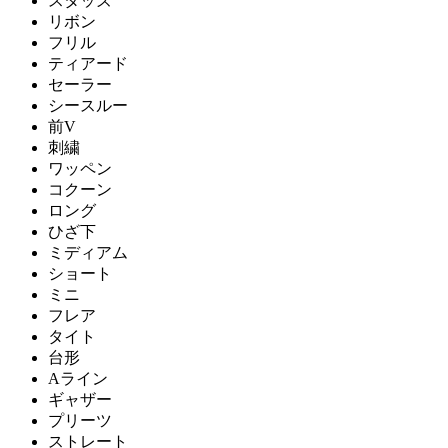
スタッズ
リボン
フリル
ティアード
セーラー
シースルー
前V
刺繍
ワッペン
コクーン
ロング
ひざ下
ミディアム
ショート
ミニ
フレア
タイト
台形
Aライン
ギャザー
プリーツ
ストレート