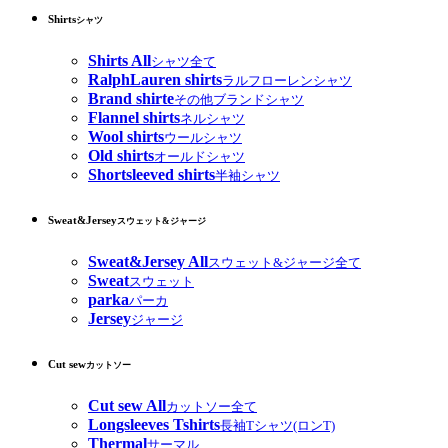
Shirts
シャツ
Shirts All
シャツ全て
RalphLauren shirts
ラルフローレンシャツ
Brand shirte
その他ブランドシャツ
Flannel shirts
ネルシャツ
Wool shirts
ウールシャツ
Old shirts
オールドシャツ
Shortsleeved shirts
半袖シャツ
Sweat&Jersey
スウェット&ジャージ
Sweat&Jersey All
スウェット&ジャージ全て
Sweat
スウェット
parka
パーカ
Jersey
ジャージ
Cut sew
カットソー
Cut sew All
カットソー全て
Longsleeves Tshirts
長袖Tシャツ(ロンT)
Thermal
サーマル