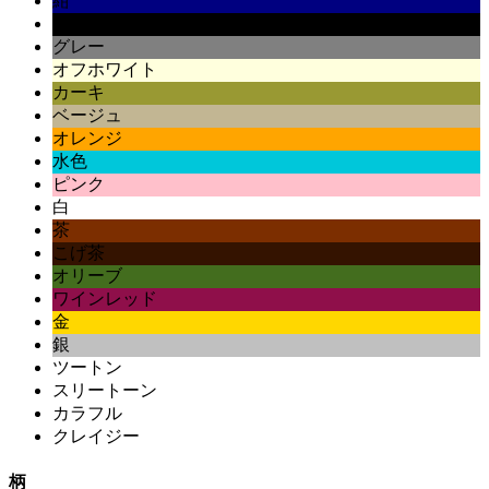
紺
黒
グレー
オフホワイト
カーキ
ベージュ
オレンジ
水色
ピンク
白
茶
こげ茶
オリーブ
ワインレッド
金
銀
ツートン
スリートーン
カラフル
クレイジー
柄