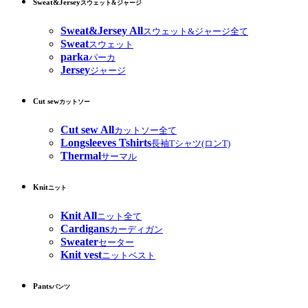
Sweat&Jersey
スウェット&ジャージ
Sweat&Jersey All
スウェット&ジャージ全て
Sweat
スウェット
parka
パーカ
Jersey
ジャージ
Cut sew
カットソー
Cut sew All
カットソー全て
Longsleeves Tshirts
長袖Tシャツ(ロンT)
Thermal
サーマル
Knit
ニット
Knit All
ニット全て
Cardigans
カーディガン
Sweater
セーター
Knit vest
ニットベスト
Pants
パンツ