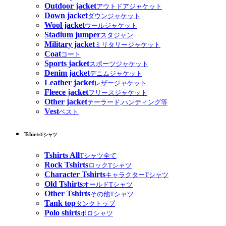
Outdoor jacket
アウトドアジャケット
Down jacket
ダウンジャケット
Wool jacket
ウールジャケット
Stadium jumper
スタジャン
Military jacket
ミリタリージャケット
Coat
コート
Sports jacket
スポーツジャケット
Denim jacket
デニムジャケット
Leather jacket
レザージャケット
Fleece jacket
フリースジャケット
Other jacket
テーラード,ハンティング等
Vest
ベスト
Tshirts
Tシャツ
Tshirts All
Tシャツ全て
Rock Tshirts
ロックTシャツ
Character Tshirts
キャラクターTシャツ
Old Tshirts
オールドTシャツ
Other Tshirts
その他Tシャツ
Tank top
タンクトップ
Polo shirts
ポロシャツ