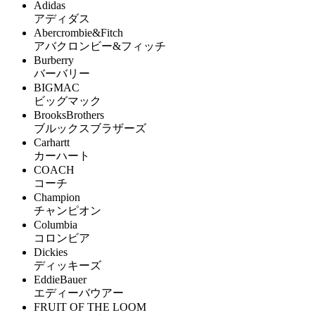
Adidas
アディダス
Abercrombie&Fitch
アバクロンビー&フィッチ
Burberry
バーバリー
BIGMAC
ビッグマック
BrooksBrothers
ブルックスブラザーズ
Carhartt
カーハート
COACH
コーチ
Champion
チャンピオン
Columbia
コロンビア
Dickies
ディッキーズ
EddieBauer
エディーバウアー
FRUIT OF THE LOOM