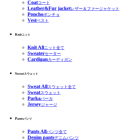
Coat
コート
Leather&Fur jacket
レザー＆ファージャケット
Poncho
ポンチョ
Vest
ベスト
Knit
ニット
Knit All
ニット全て
Sweater
セーター
Cardigan
カーディガン
Sweat
スウェット
Sweat All
スウェット全て
Sweat
スウェット
Parka
パーカ
Jersey
ジャージ
Pants
パンツ
Pants All
パンツ全て
Denim pants
デニムパンツ