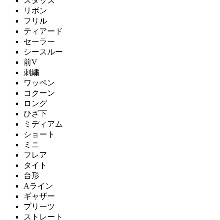
スタッズ
リボン
フリル
ティアード
セーラー
シースルー
前V
刺繍
ワッペン
コクーン
ロング
ひざ下
ミディアム
ショート
ミニ
フレア
タイト
台形
Aライン
ギャザー
プリーツ
ストレート