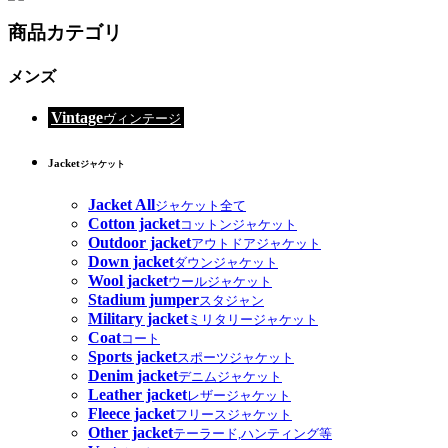
商品カテゴリ
メンズ
Vintage
ヴィンテージ
Jacket
ジャケット
Jacket All
ジャケット全て
Cotton jacket
コットンジャケット
Outdoor jacket
アウトドアジャケット
Down jacket
ダウンジャケット
Wool jacket
ウールジャケット
Stadium jumper
スタジャン
Military jacket
ミリタリージャケット
Coat
コート
Sports jacket
スポーツジャケット
Denim jacket
デニムジャケット
Leather jacket
レザージャケット
Fleece jacket
フリースジャケット
Other jacket
テーラード,ハンティング等