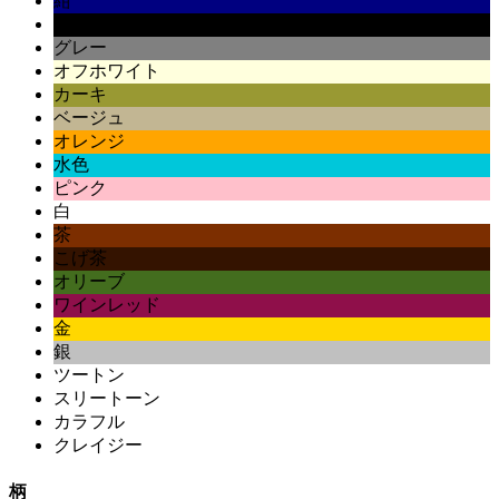
紺
黒
グレー
オフホワイト
カーキ
ベージュ
オレンジ
水色
ピンク
白
茶
こげ茶
オリーブ
ワインレッド
金
銀
ツートン
スリートーン
カラフル
クレイジー
柄