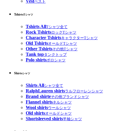
Vest
ベスト
Tshirts
Tシャツ
Tshirts All
Tシャツ全て
Rock Tshirts
ロックTシャツ
Character Tshirts
キャラクターTシャツ
Old Tshirts
オールドTシャツ
Other Tshirts
その他Tシャツ
Tank top
タンクトップ
Polo shirts
ポロシャツ
Shirts
シャツ
Shirts All
シャツ全て
RalphLauren shirts
ラルフローレンシャツ
Brand shirte
その他ブランドシャツ
Flannel shirts
ネルシャツ
Wool shirts
ウールシャツ
Old shirts
オールドシャツ
Shortsleeved shirts
半袖シャツ