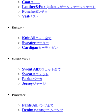
Coat
コート
Leather&Fur jacket
レザー＆ファージャケット
Poncho
ポンチョ
Vest
ベスト
Knit
ニット
Knit All
ニット全て
Sweater
セーター
Cardigan
カーディガン
Sweat
スウェット
Sweat All
スウェット全て
Sweat
スウェット
Parka
パーカ
Jersey
ジャージ
Pants
パンツ
Pants All
パンツ全て
Denim pants
デニムパンツ