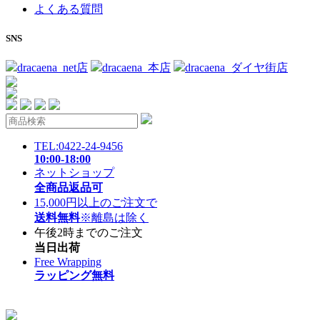
よくある質問
SNS
dracaena_net店
dracaena_本店
dracaena_ダイヤ街店
TEL:0422-24-9456
10:00-18:00
ネットショップ
全商品返品可
15,000円以上のご注文で
送料無料
※離島は除く
午後2時までのご注文
当日出荷
Free Wrapping
ラッピング無料