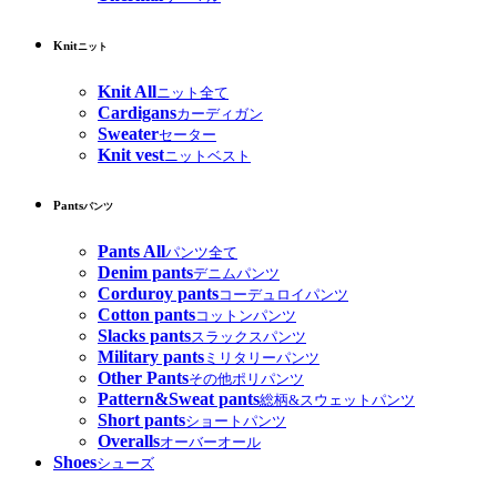
Knit
ニット
Knit All
ニット全て
Cardigans
カーディガン
Sweater
セーター
Knit vest
ニットベスト
Pants
パンツ
Pants All
パンツ全て
Denim pants
デニムパンツ
Corduroy pants
コーデュロイパンツ
Cotton pants
コットンパンツ
Slacks pants
スラックスパンツ
Military pants
ミリタリーパンツ
Other Pants
その他ポリパンツ
Pattern&Sweat pants
総柄&スウェットパンツ
Short pants
ショートパンツ
Overalls
オーバーオール
Shoes
シューズ