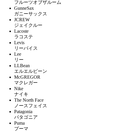
フルーツオブザルーム
GunneSax
ガニーサックス
JCREW
ジェイクルー
Lacoste
ラコステ
Levis
リーバイス
Lee
リー
LLBean
エルエルビーン
McGREGOR
マクレガー
Nike
ナイキ
The North Face
ノースフェイス
Patagonia
パタゴニア
Puma
プーマ