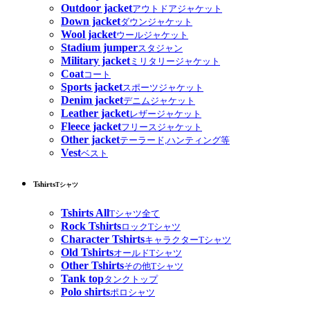
Outdoor jacket
アウトドアジャケット
Down jacket
ダウンジャケット
Wool jacket
ウールジャケット
Stadium jumper
スタジャン
Military jacket
ミリタリージャケット
Coat
コート
Sports jacket
スポーツジャケット
Denim jacket
デニムジャケット
Leather jacket
レザージャケット
Fleece jacket
フリースジャケット
Other jacket
テーラード,ハンティング等
Vest
ベスト
Tshirts
Tシャツ
Tshirts All
Tシャツ全て
Rock Tshirts
ロックTシャツ
Character Tshirts
キャラクターTシャツ
Old Tshirts
オールドTシャツ
Other Tshirts
その他Tシャツ
Tank top
タンクトップ
Polo shirts
ポロシャツ