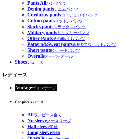
Pants All
パンツ全て
Denim pants
デニムパンツ
Corduroy pants
コーデュロイパンツ
Cotton pants
コットンパンツ
Slacks pants
スラックスパンツ
Military pants
ミリタリーパンツ
Other Pants
その他ポリパンツ
Pattern&Sweat pants
総柄&スウェットパンツ
Short pants
ショートパンツ
Overalls
オーバーオール
Shoes
シューズ
レディース
Vintage
ヴィンテージ
One piece
ワンピース
All
ワンピース全て
No sleeve
ノースリーブ
Half sleeve
半袖
Long sleeve
長袖
Overalls
オーバーオール