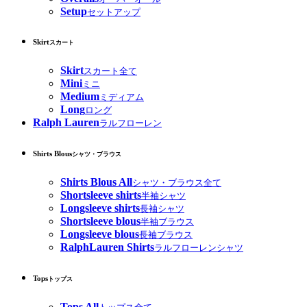
Setup
セットアップ
Skirt
スカート
Skirt
スカート全て
Mini
ミニ
Medium
ミディアム
Long
ロング
Ralph Lauren
ラルフローレン
Shirts Blous
シャツ・ブラウス
Shirts Blous All
シャツ・ブラウス全て
Shortsleeve shirts
半袖シャツ
Longsleeve shirts
長袖シャツ
Shortsleeve blous
半袖ブラウス
Longsleeve blous
長袖ブラウス
RalphLauren Shirts
ラルフローレンシャツ
Tops
トップス
Tops All