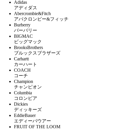
Adidas
アディダス
Abercrombie&Fitch
アバクロンビー&フィッチ
Burberry
バーバリー
BIGMAC
ビッグマック
BrooksBrothers
ブルックスブラザーズ
Carhartt
カーハート
COACH
コーチ
Champion
チャンピオン
Columbia
コロンビア
Dickies
ディッキーズ
EddieBauer
エディーバウアー
FRUIT OF THE LOOM