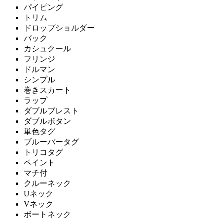
パイピング
トリム
ドロップショルダー
バック
カシュクール
フリンジ
ドルマン
シンプル
巻きスカート
ラップ
ダブルブレスト
ダブルボタン
単色タグ
ブルーバータグ
トリコタグ
ペイント
マチ付
クルーネック
Uネック
Vネック
ボートネック