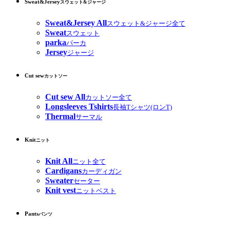
Sweat&Jersey
スウェット&ジャージ
Sweat&Jersey All
スウェット&ジャージ全て
Sweat
スウェット
parka
パーカ
Jersey
ジャージ
Cut sew
カットソー
Cut sew All
カットソー全て
Longsleeves Tshirts
長袖Tシャツ(ロンT)
Thermal
サーマル
Knit
ニット
Knit All
ニット全て
Cardigans
カーディガン
Sweater
セーター
Knit vest
ニットベスト
Pants
パンツ