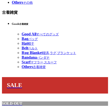
Others
その他
古着雑貨
Goods
古着雑貨
Good All
すべてのグッズ
Bag
バッグ
Hat
帽子
Belt
ベルト
Rug Blanket
寝具,ラグ,ブランケット
Bandana
バンダナ
Scarf
マフラー,スカーフ
Others
古着雑貨
SALE
SOLD OUT