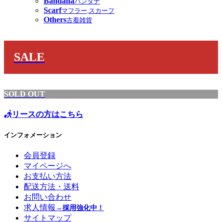
Bandana
バンダナ
Scarf
マフラー,スカーフ
Others
古着雑貨
SALE
SOLD OUT
リースの方はこちら
インフォメーション
会員登録
マイページへ
お支払い方法
配送方法・送料
お問い合わせ
求人情報
→採用強化中！
サイトマップ