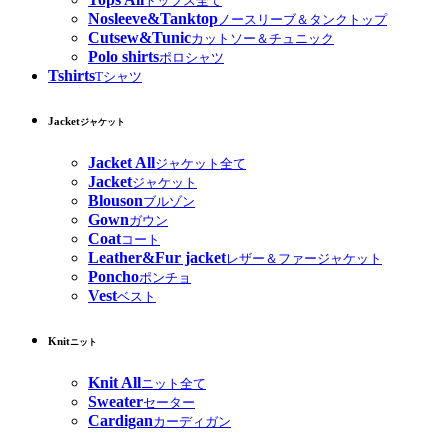
トップス全て
Nosleeve&Tanktop
ノースリーブ＆タンクトップ
Cutsew&Tunic
カットソー＆チュニック
Polo shirts
ポロシャツ
Tshirts
Tシャツ
Jacket
ジャケット
Jacket All
ジャケット全て
Jacket
ジャケット
Blouson
ブルゾン
Gown
ガウン
Coat
コート
Leather&Fur jacket
レザー＆ファージャケット
Poncho
ポンチョ
Vest
ベスト
Knit
ニット
Knit All
ニット全て
Sweater
セーター
Cardigan
カーディガン