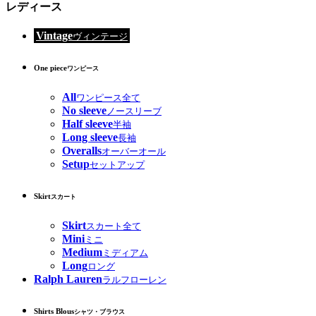
レディース
Vintage
ヴィンテージ
One piece
ワンピース
All
ワンピース全て
No sleeve
ノースリーブ
Half sleeve
半袖
Long sleeve
長袖
Overalls
オーバーオール
Setup
セットアップ
Skirt
スカート
Skirt
スカート全て
Mini
ミニ
Medium
ミディアム
Long
ロング
Ralph Lauren
ラルフローレン
Shirts Blous
シャツ・ブラウス