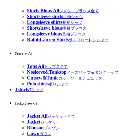
Shirts Blous All
シャツ・ブラウス全て
Shortsleeve shirts
半袖シャツ
Longsleeve shirts
長袖シャツ
Shortsleeve blous
半袖ブラウス
Longsleeve blous
長袖ブラウス
RalphLauren Shirts
ラルフローレンシャツ
Tops
トップス
Tops All
トップス全て
Nosleeve&Tanktop
ノースリーブ＆タンクトップ
Cutsew&Tunic
カットソー＆チュニック
Polo shirts
ポロシャツ
Tshirts
Tシャツ
Jacket
ジャケット
Jacket All
ジャケット全て
Jacket
ジャケット
Blouson
ブルゾン
Gown
ガウン