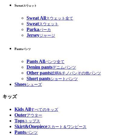
Sweat
スウェット
Sweat All
スウェット全て
Sweat
スウェット
Parka
パーカ
Jersey
ジャージ
Pants
パンツ
Pants All
パンツ全て
Denim pants
デニムパンツ
Other pants
総柄&チノパンその他パンツ
Short pants
ショートパンツ
Shoes
シューズ
キッズ
Kids All
すべてのキッズ
Outer
アウター
Tops
トップス
Skirt&Onepiece
スカート＆ワンピース
Pants
パンツ