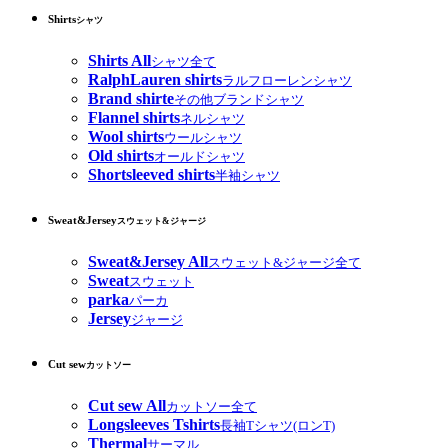
Shirts
シャツ
Shirts All
シャツ全て
RalphLauren shirts
ラルフローレンシャツ
Brand shirte
その他ブランドシャツ
Flannel shirts
ネルシャツ
Wool shirts
ウールシャツ
Old shirts
オールドシャツ
Shortsleeved shirts
半袖シャツ
Sweat&Jersey
スウェット&ジャージ
Sweat&Jersey All
スウェット&ジャージ全て
Sweat
スウェット
parka
パーカ
Jersey
ジャージ
Cut sew
カットソー
Cut sew All
カットソー全て
Longsleeves Tshirts
長袖Tシャツ(ロンT)
Thermal
サーマル