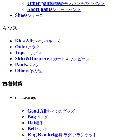
Other pants
総柄&チノパンその他パンツ
Short pants
ショートパンツ
Shoes
シューズ
キッズ
Kids All
すべてのキッズ
Outer
アウター
Tops
トップス
Skirt&Onepiece
スカート＆ワンピース
Pants
パンツ
Others
その他
古着雑貨
Goods
古着雑貨
Good All
すべてのグッズ
Bag
バッグ
Hat
帽子
Belt
ベルト
Rug Blanket
寝具,ラグ,ブランケット