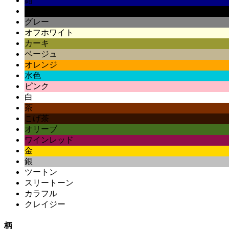
紺
黒
グレー
オフホワイト
カーキ
ベージュ
オレンジ
水色
ピンク
白
茶
こげ茶
オリーブ
ワインレッド
金
銀
ツートン
スリートーン
カラフル
クレイジー
柄