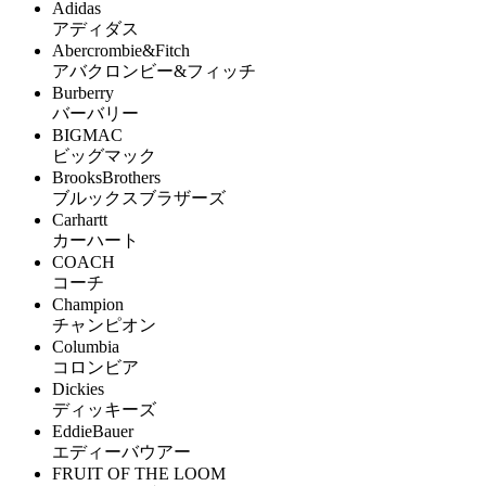
Adidas
アディダス
Abercrombie&Fitch
アバクロンビー&フィッチ
Burberry
バーバリー
BIGMAC
ビッグマック
BrooksBrothers
ブルックスブラザーズ
Carhartt
カーハート
COACH
コーチ
Champion
チャンピオン
Columbia
コロンビア
Dickies
ディッキーズ
EddieBauer
エディーバウアー
FRUIT OF THE LOOM