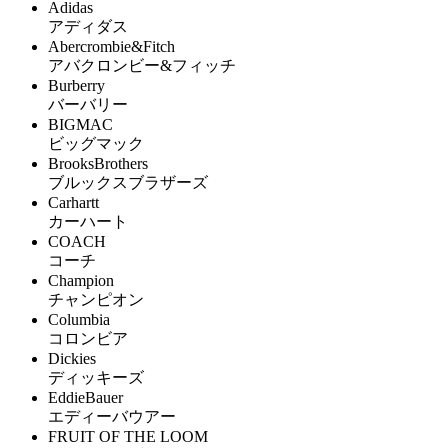
Adidas
アディダス
Abercrombie&Fitch
アバクロンビー&フィッチ
Burberry
バーバリー
BIGMAC
ビッグマック
BrooksBrothers
ブルックスブラザーズ
Carhartt
カーハート
COACH
コーチ
Champion
チャンピオン
Columbia
コロンビア
Dickies
ディッキーズ
EddieBauer
エディーバウアー
FRUIT OF THE LOOM