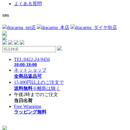
よくある質問
SNS
dracaena_net店
dracaena_本店
dracaena_ダイヤ街店
TEL:0422-24-9456
10:00-18:00
ネットショップ
全商品返品可
15,000円以上のご注文で
送料無料
※離島は除く
午後2時までのご注文
当日出荷
Free Wrapping
ラッピング無料