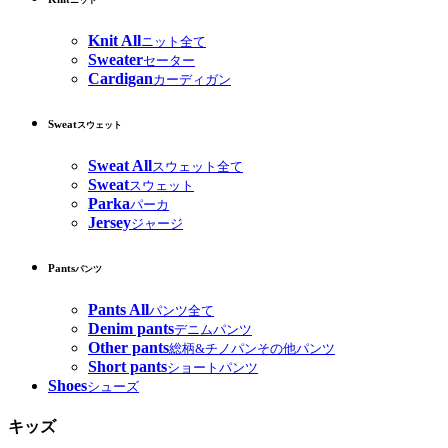
ニット
Knit All
ニット全て
Sweater
セーター
Cardigan
カーディガン
Sweat
スウェット
Sweat All
スウェット全て
Sweat
スウェット
Parka
パーカ
Jersey
ジャージ
Pants
パンツ
Pants All
パンツ全て
Denim pants
デニムパンツ
Other pants
総柄&チノパンその他パンツ
Short pants
ショートパンツ
Shoes
シューズ
キッズ