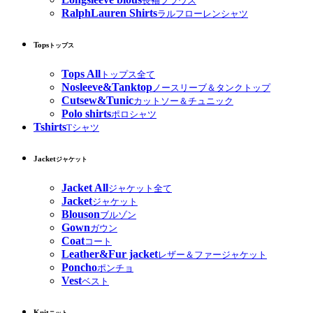
長袖ブラウス
RalphLauren Shirts
ラルフローレンシャツ
Tops
トップス
Tops All
トップス全て
Nosleeve&Tanktop
ノースリーブ＆タンクトップ
Cutsew&Tunic
カットソー＆チュニック
Polo shirts
ポロシャツ
Tshirts
Tシャツ
Jacket
ジャケット
Jacket All
ジャケット全て
Jacket
ジャケット
Blouson
ブルゾン
Gown
ガウン
Coat
コート
Leather&Fur jacket
レザー＆ファージャケット
Poncho
ポンチョ
Vest
ベスト
Knit