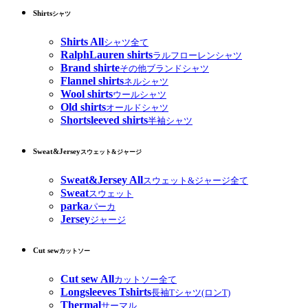
Shirts
シャツ
Shirts All
シャツ全て
RalphLauren shirts
ラルフローレンシャツ
Brand shirte
その他ブランドシャツ
Flannel shirts
ネルシャツ
Wool shirts
ウールシャツ
Old shirts
オールドシャツ
Shortsleeved shirts
半袖シャツ
Sweat&Jersey
スウェット&ジャージ
Sweat&Jersey All
スウェット&ジャージ全て
Sweat
スウェット
parka
パーカ
Jersey
ジャージ
Cut sew
カットソー
Cut sew All
カットソー全て
Longsleeves Tshirts
長袖Tシャツ(ロンT)
Thermal
サーマル