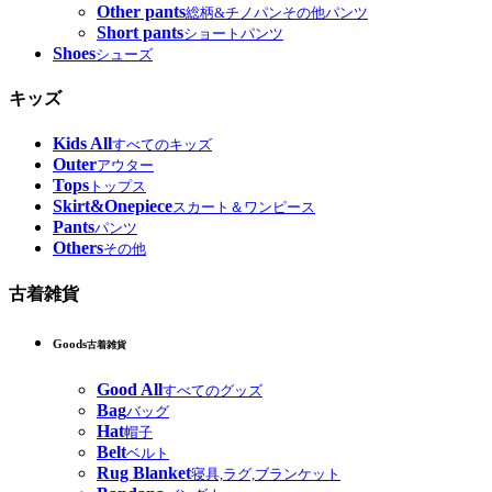
Other pants
総柄&チノパンその他パンツ
Short pants
ショートパンツ
Shoes
シューズ
キッズ
Kids All
すべてのキッズ
Outer
アウター
Tops
トップス
Skirt&Onepiece
スカート＆ワンピース
Pants
パンツ
Others
その他
古着雑貨
Goods
古着雑貨
Good All
すべてのグッズ
Bag
バッグ
Hat
帽子
Belt
ベルト
Rug Blanket
寝具,ラグ,ブランケット