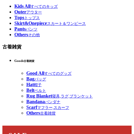
Kids All
すべてのキッズ
Outer
アウター
Tops
トップス
Skirt&Onepiece
スカート＆ワンピース
Pants
パンツ
Others
その他
古着雑貨
Goods
古着雑貨
Good All
すべてのグッズ
Bag
バッグ
Hat
帽子
Belt
ベルト
Rug Blanket
寝具,ラグ,ブランケット
Bandana
バンダナ
Scarf
マフラー,スカーフ
Others
古着雑貨