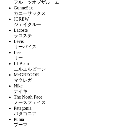
フルーツオブザルーム
GunneSax
ガニーサックス
JCREW
ジェイクルー
Lacoste
ラコステ
Levis
リーバイス
Lee
リー
LLBean
エルエルビーン
McGREGOR
マクレガー
Nike
ナイキ
The North Face
ノースフェイス
Patagonia
パタゴニア
Puma
プーマ