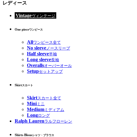
レディース
Vintage
ヴィンテージ
One piece
ワンピース
All
ワンピース全て
No sleeve
ノースリーブ
Half sleeve
半袖
Long sleeve
長袖
Overalls
オーバーオール
Setup
セットアップ
Skirt
スカート
Skirt
スカート全て
Mini
ミニ
Medium
ミディアム
Long
ロング
Ralph Lauren
ラルフローレン
Shirts Blous
シャツ・ブラウス