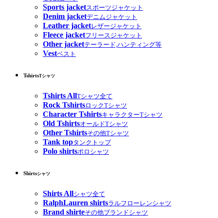
Sports jacket
スポーツジャケット
Denim jacket
デニムジャケット
Leather jacket
レザージャケット
Fleece jacket
フリースジャケット
Other jacket
テーラード,ハンティング等
Vest
ベスト
Tshirts
Tシャツ
Tshirts All
Tシャツ全て
Rock Tshirts
ロックTシャツ
Character Tshirts
キャラクターTシャツ
Old Tshirts
オールドTシャツ
Other Tshirts
その他Tシャツ
Tank top
タンクトップ
Polo shirts
ポロシャツ
Shirts
シャツ
Shirts All
シャツ全て
RalphLauren shirts
ラルフローレンシャツ
Brand shirte
その他ブランドシャツ