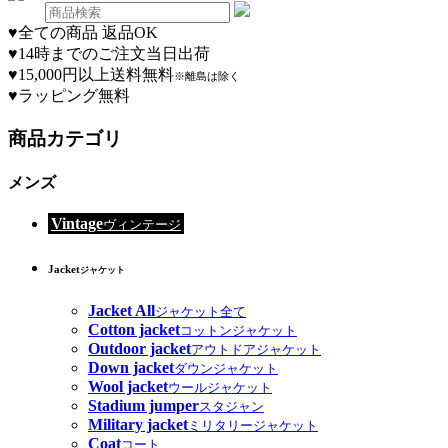
♥
全ての商品 返品OK
♥
14時までのご注文当日出荷
♥
15,000円以上送料無料
※離島は除く
♥
ラッピング無料
商品カテゴリ
メンズ
Vintage
ヴィンテージ
Jacket
ジャケット
Jacket All
ジャケット全て
Cotton jacket
コットンジャケット
Outdoor jacket
アウトドアジャケット
Down jacket
ダウンジャケット
Wool jacket
ウールジャケット
Stadium jumper
スタジャン
Military jacket
ミリタリージャケット
Coat
コート