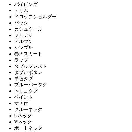
パイピング
トリム
ドロップショルダー
バック
カシュクール
フリンジ
ドルマン
シンプル
巻きスカート
ラップ
ダブルブレスト
ダブルボタン
単色タグ
ブルーバータグ
トリコタグ
ペイント
マチ付
クルーネック
Uネック
Vネック
ボートネック