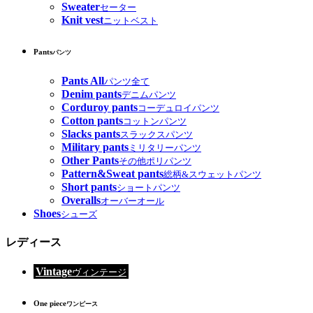
Sweater
セーター
Knit vest
ニットベスト
Pants
パンツ
Pants All
パンツ全て
Denim pants
デニムパンツ
Corduroy pants
コーデュロイパンツ
Cotton pants
コットンパンツ
Slacks pants
スラックスパンツ
Military pants
ミリタリーパンツ
Other Pants
その他ポリパンツ
Pattern&Sweat pants
総柄&スウェットパンツ
Short pants
ショートパンツ
Overalls
オーバーオール
Shoes
シューズ
レディース
Vintage
ヴィンテージ
One piece
ワンピース