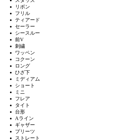
スタッズ
リボン
フリル
ティアード
セーラー
シースルー
前V
刺繍
ワッペン
コクーン
ロング
ひざ下
ミディアム
ショート
ミニ
フレア
タイト
台形
Aライン
ギャザー
プリーツ
ストレート