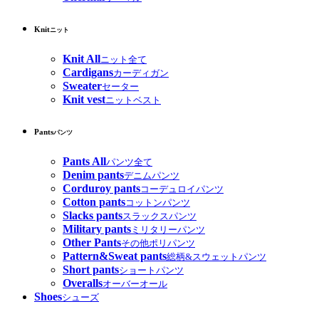
Knit
ニット
Knit All
ニット全て
Cardigans
カーディガン
Sweater
セーター
Knit vest
ニットベスト
Pants
パンツ
Pants All
パンツ全て
Denim pants
デニムパンツ
Corduroy pants
コーデュロイパンツ
Cotton pants
コットンパンツ
Slacks pants
スラックスパンツ
Military pants
ミリタリーパンツ
Other Pants
その他ポリパンツ
Pattern&Sweat pants
総柄&スウェットパンツ
Short pants
ショートパンツ
Overalls
オーバーオール
Shoes
シューズ