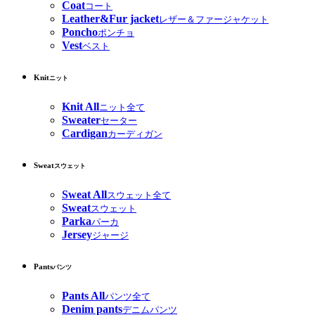
Coat
コート
Leather&Fur jacket
レザー＆ファージャケット
Poncho
ポンチョ
Vest
ベスト
Knit
ニット
Knit All
ニット全て
Sweater
セーター
Cardigan
カーディガン
Sweat
スウェット
Sweat All
スウェット全て
Sweat
スウェット
Parka
パーカ
Jersey
ジャージ
Pants
パンツ
Pants All
パンツ全て
Denim pants
デニムパンツ