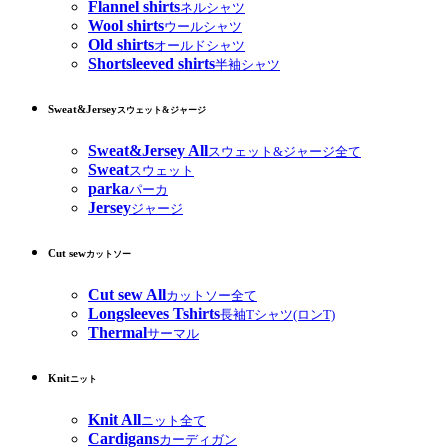
Flannel shirts
ネルシャツ
Wool shirts
ウールシャツ
Old shirts
オールドシャツ
Shortsleeved shirts
半袖シャツ
Sweat&Jersey
スウェット&ジャージ
Sweat&Jersey All
スウェット&ジャージ全て
Sweat
スウェット
parka
パーカ
Jersey
ジャージ
Cut sew
カットソー
Cut sew All
カットソー全て
Longsleeves Tshirts
長袖Tシャツ(ロンT)
Thermal
サーマル
Knit
ニット
Knit All
ニット全て
Cardigans
カーディガン