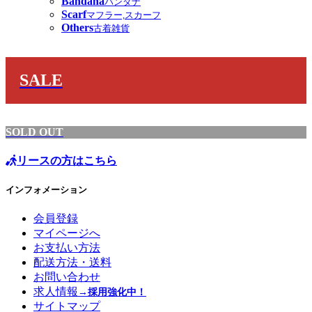
Bandana
バンダナ
Scarf
マフラー,スカーフ
Others
古着雑貨
SALE
SOLD OUT
リースの方はこちら
インフォメーション
会員登録
マイページへ
お支払い方法
配送方法・送料
お問い合わせ
求人情報
→採用強化中！
サイトマップ