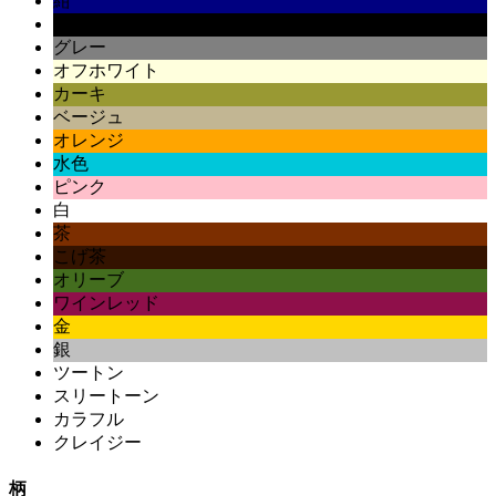
紺
黒
グレー
オフホワイト
カーキ
ベージュ
オレンジ
水色
ピンク
白
茶
こげ茶
オリーブ
ワインレッド
金
銀
ツートン
スリートーン
カラフル
クレイジー
柄