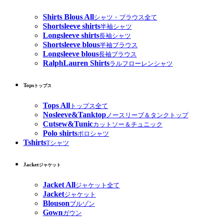
Shirts Blous All
シャツ・ブラウス全て
Shortsleeve shirts
半袖シャツ
Longsleeve shirts
長袖シャツ
Shortsleeve blous
半袖ブラウス
Longsleeve blous
長袖ブラウス
RalphLauren Shirts
ラルフローレンシャツ
Tops
トップス
Tops All
トップス全て
Nosleeve&Tanktop
ノースリーブ＆タンクトップ
Cutsew&Tunic
カットソー＆チュニック
Polo shirts
ポロシャツ
Tshirts
Tシャツ
Jacket
ジャケット
Jacket All
ジャケット全て
Jacket
ジャケット
Blouson
ブルゾン
Gown
ガウン