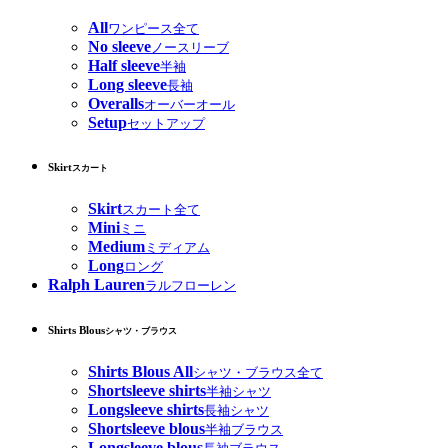
All
ワンピース全て
No sleeve
ノースリーブ
Half sleeve
半袖
Long sleeve
長袖
Overalls
オーバーオール
Setup
セットアップ
Skirt
スカート
Skirt
スカート全て
Mini
ミニ
Medium
ミディアム
Long
ロング
Ralph Lauren
ラルフローレン
Shirts Blous
シャツ・ブラウス
Shirts Blous All
シャツ・ブラウス全て
Shortsleeve shirts
半袖シャツ
Longsleeve shirts
長袖シャツ
Shortsleeve blous
半袖ブラウス
Longsleeve blous