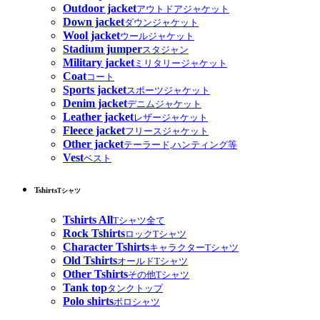
Outdoor jacket
アウトドアジャケット
Down jacket
ダウンジャケット
Wool jacket
ウールジャケット
Stadium jumper
スタジャン
Military jacket
ミリタリージャケット
Coat
コート
Sports jacket
スポーツジャケット
Denim jacket
デニムジャケット
Leather jacket
レザージャケット
Fleece jacket
フリースジャケット
Other jacket
テーラード,ハンティング等
Vest
ベスト
Tshirts
Tシャツ
Tshirts All
Tシャツ全て
Rock Tshirts
ロックTシャツ
Character Tshirts
キャラクターTシャツ
Old Tshirts
オールドTシャツ
Other Tshirts
その他Tシャツ
Tank top
タンクトップ
Polo shirts
ポロシャツ