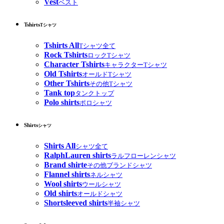
Vest
ベスト
Tshirts
Tシャツ
Tshirts All
Tシャツ全て
Rock Tshirts
ロックTシャツ
Character Tshirts
キャラクターTシャツ
Old Tshirts
オールドTシャツ
Other Tshirts
その他Tシャツ
Tank top
タンクトップ
Polo shirts
ポロシャツ
Shirts
シャツ
Shirts All
シャツ全て
RalphLauren shirts
ラルフローレンシャツ
Brand shirte
その他ブランドシャツ
Flannel shirts
ネルシャツ
Wool shirts
ウールシャツ
Old shirts
オールドシャツ
Shortsleeved shirts
半袖シャツ