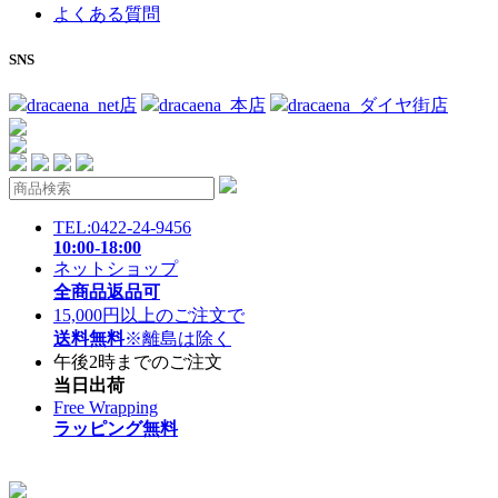
よくある質問
SNS
dracaena_net店
dracaena_本店
dracaena_ダイヤ街店
TEL:0422-24-9456
10:00-18:00
ネットショップ
全商品返品可
15,000円以上のご注文で
送料無料
※離島は除く
午後2時までのご注文
当日出荷
Free Wrapping
ラッピング無料