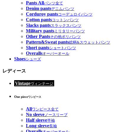
Pants All
パンツ全て
Denim pants
デニムパンツ
Corduroy pants
コーデュロイパンツ
Cotton pants
コットンパンツ
Slacks pants
スラックスパンツ
Military pants
ミリタリーパンツ
Other Pants
その他ポリパンツ
Pattern&Sweat pants
総柄&スウェットパンツ
Short pants
ショートパンツ
Overalls
オーバーオール
Shoes
シューズ
レディース
Vintage
ヴィンテージ
One piece
ワンピース
All
ワンピース全て
No sleeve
ノースリーブ
Half sleeve
半袖
Long sleeve
長袖
Overalls
オーバーオール