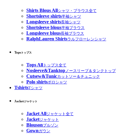
Shirts Blous All
シャツ・ブラウス全て
Shortsleeve shirts
半袖シャツ
Longsleeve shirts
長袖シャツ
Shortsleeve blous
半袖ブラウス
Longsleeve blous
長袖ブラウス
RalphLauren Shirts
ラルフローレンシャツ
Tops
トップス
Tops All
トップス全て
Nosleeve&Tanktop
ノースリーブ＆タンクトップ
Cutsew&Tunic
カットソー＆チュニック
Polo shirts
ポロシャツ
Tshirts
Tシャツ
Jacket
ジャケット
Jacket All
ジャケット全て
Jacket
ジャケット
Blouson
ブルゾン
Gown
ガウン