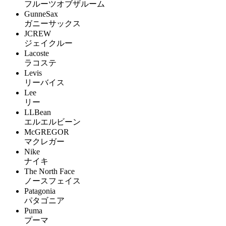
フルーツオブザルーム
GunneSax
ガニーサックス
JCREW
ジェイクルー
Lacoste
ラコステ
Levis
リーバイス
Lee
リー
LLBean
エルエルビーン
McGREGOR
マクレガー
Nike
ナイキ
The North Face
ノースフェイス
Patagonia
パタゴニア
Puma
プーマ