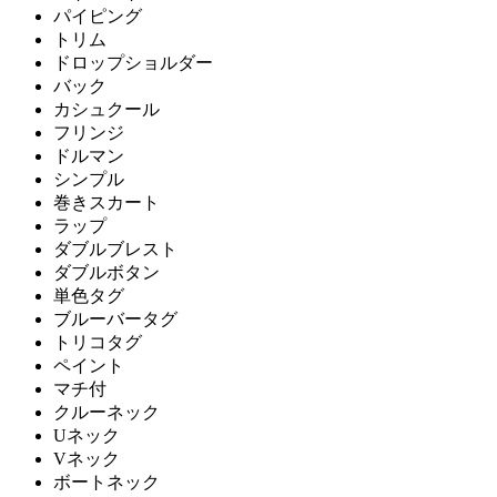
パイピング
トリム
ドロップショルダー
バック
カシュクール
フリンジ
ドルマン
シンプル
巻きスカート
ラップ
ダブルブレスト
ダブルボタン
単色タグ
ブルーバータグ
トリコタグ
ペイント
マチ付
クルーネック
Uネック
Vネック
ボートネック