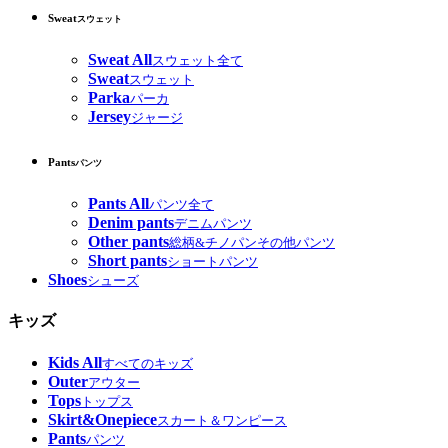
Sweat
スウェット
Sweat All
スウェット全て
Sweat
スウェット
Parka
パーカ
Jersey
ジャージ
Pants
パンツ
Pants All
パンツ全て
Denim pants
デニムパンツ
Other pants
総柄&チノパンその他パンツ
Short pants
ショートパンツ
Shoes
シューズ
キッズ
Kids All
すべてのキッズ
Outer
アウター
Tops
トップス
Skirt&Onepiece
スカート＆ワンピース
Pants
パンツ