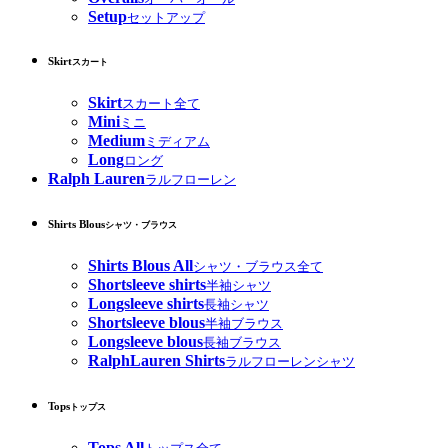
Setup
セットアップ
Skirt
スカート
Skirt
スカート全て
Mini
ミニ
Medium
ミディアム
Long
ロング
Ralph Lauren
ラルフローレン
Shirts Blous
シャツ・ブラウス
Shirts Blous All
シャツ・ブラウス全て
Shortsleeve shirts
半袖シャツ
Longsleeve shirts
長袖シャツ
Shortsleeve blous
半袖ブラウス
Longsleeve blous
長袖ブラウス
RalphLauren Shirts
ラルフローレンシャツ
Tops
トップス
Tops All