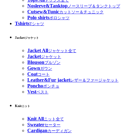
トップス全て
Nosleeve&Tanktop
ノースリーブ＆タンクトップ
Cutsew&Tunic
カットソー＆チュニック
Polo shirts
ポロシャツ
Tshirts
Tシャツ
Jacket
ジャケット
Jacket All
ジャケット全て
Jacket
ジャケット
Blouson
ブルゾン
Gown
ガウン
Coat
コート
Leather&Fur jacket
レザー＆ファージャケット
Poncho
ポンチョ
Vest
ベスト
Knit
ニット
Knit All
ニット全て
Sweater
セーター
Cardigan
カーディガン