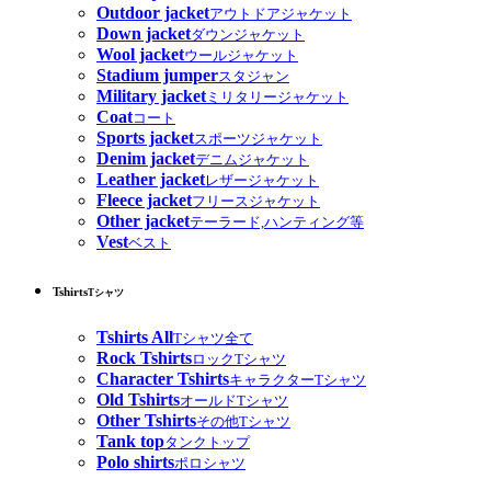
Outdoor jacket
アウトドアジャケット
Down jacket
ダウンジャケット
Wool jacket
ウールジャケット
Stadium jumper
スタジャン
Military jacket
ミリタリージャケット
Coat
コート
Sports jacket
スポーツジャケット
Denim jacket
デニムジャケット
Leather jacket
レザージャケット
Fleece jacket
フリースジャケット
Other jacket
テーラード,ハンティング等
Vest
ベスト
Tshirts
Tシャツ
Tshirts All
Tシャツ全て
Rock Tshirts
ロックTシャツ
Character Tshirts
キャラクターTシャツ
Old Tshirts
オールドTシャツ
Other Tshirts
その他Tシャツ
Tank top
タンクトップ
Polo shirts
ポロシャツ