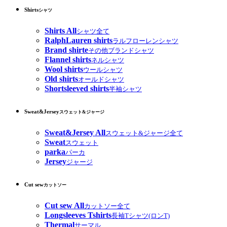
Shirts
シャツ
Shirts All
シャツ全て
RalphLauren shirts
ラルフローレンシャツ
Brand shirte
その他ブランドシャツ
Flannel shirts
ネルシャツ
Wool shirts
ウールシャツ
Old shirts
オールドシャツ
Shortsleeved shirts
半袖シャツ
Sweat&Jersey
スウェット&ジャージ
Sweat&Jersey All
スウェット&ジャージ全て
Sweat
スウェット
parka
パーカ
Jersey
ジャージ
Cut sew
カットソー
Cut sew All
カットソー全て
Longsleeves Tshirts
長袖Tシャツ(ロンT)
Thermal
サーマル