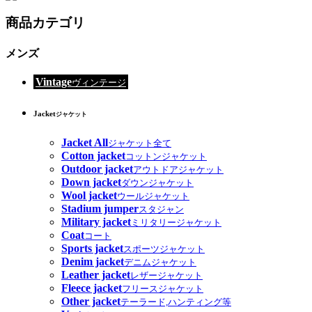
商品カテゴリ
メンズ
Vintage
ヴィンテージ
Jacket
ジャケット
Jacket All
ジャケット全て
Cotton jacket
コットンジャケット
Outdoor jacket
アウトドアジャケット
Down jacket
ダウンジャケット
Wool jacket
ウールジャケット
Stadium jumper
スタジャン
Military jacket
ミリタリージャケット
Coat
コート
Sports jacket
スポーツジャケット
Denim jacket
デニムジャケット
Leather jacket
レザージャケット
Fleece jacket
フリースジャケット
Other jacket
テーラード,ハンティング等