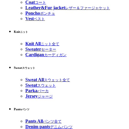
Coat
コート
Leather&Fur jacket
レザー＆ファージャケット
Poncho
ポンチョ
Vest
ベスト
Knit
ニット
Knit All
ニット全て
Sweater
セーター
Cardigan
カーディガン
Sweat
スウェット
Sweat All
スウェット全て
Sweat
スウェット
Parka
パーカ
Jersey
ジャージ
Pants
パンツ
Pants All
パンツ全て
Denim pants
デニムパンツ