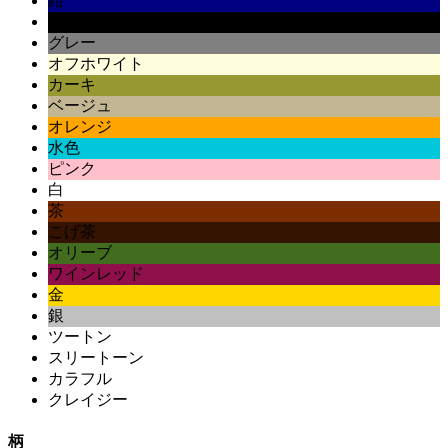
紺
黒
グレー
オフホワイト
カーキ
ベージュ
オレンジ
水色
ピンク
白
茶
こげ茶
オリーブ
ワインレッド
金
銀
ツートン
スリートーン
カラフル
クレイジー
柄