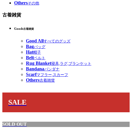
Others
その他
古着雑貨
Goods
古着雑貨
Good All
すべてのグッズ
Bag
バッグ
Hat
帽子
Belt
ベルト
Rug Blanket
寝具,ラグ,ブランケット
Bandana
バンダナ
Scarf
マフラー,スカーフ
Others
古着雑貨
SALE
SOLD OUT