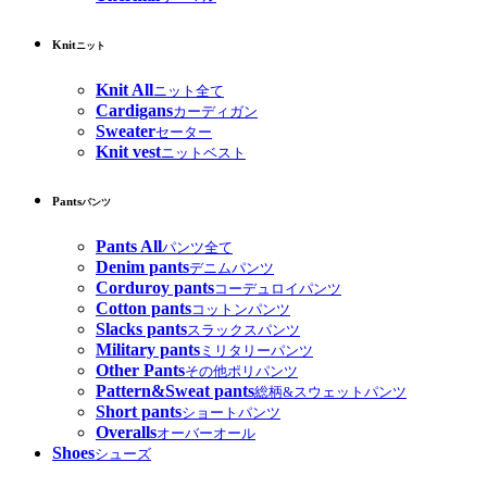
Knit
ニット
Knit All
ニット全て
Cardigans
カーディガン
Sweater
セーター
Knit vest
ニットベスト
Pants
パンツ
Pants All
パンツ全て
Denim pants
デニムパンツ
Corduroy pants
コーデュロイパンツ
Cotton pants
コットンパンツ
Slacks pants
スラックスパンツ
Military pants
ミリタリーパンツ
Other Pants
その他ポリパンツ
Pattern&Sweat pants
総柄&スウェットパンツ
Short pants
ショートパンツ
Overalls
オーバーオール
Shoes
シューズ