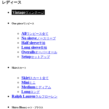
レディース
Vintage
ヴィンテージ
One piece
ワンピース
All
ワンピース全て
No sleeve
ノースリーブ
Half sleeve
半袖
Long sleeve
長袖
Overalls
オーバーオール
Setup
セットアップ
Skirt
スカート
Skirt
スカート全て
Mini
ミニ
Medium
ミディアム
Long
ロング
Ralph Lauren
ラルフローレン
Shirts Blous
シャツ・ブラウス