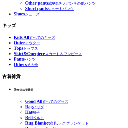
Other pants
総柄&チノパンその他パンツ
Short pants
ショートパンツ
Shoes
シューズ
キッズ
Kids All
すべてのキッズ
Outer
アウター
Tops
トップス
Skirt&Onepiece
スカート＆ワンピース
Pants
パンツ
Others
その他
古着雑貨
Goods
古着雑貨
Good All
すべてのグッズ
Bag
バッグ
Hat
帽子
Belt
ベルト
Rug Blanket
寝具,ラグ,ブランケット