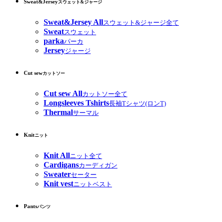
Sweat&Jersey
スウェット&ジャージ
Sweat&Jersey All
スウェット&ジャージ全て
Sweat
スウェット
parka
パーカ
Jersey
ジャージ
Cut sew
カットソー
Cut sew All
カットソー全て
Longsleeves Tshirts
長袖Tシャツ(ロンT)
Thermal
サーマル
Knit
ニット
Knit All
ニット全て
Cardigans
カーディガン
Sweater
セーター
Knit vest
ニットベスト
Pants
パンツ