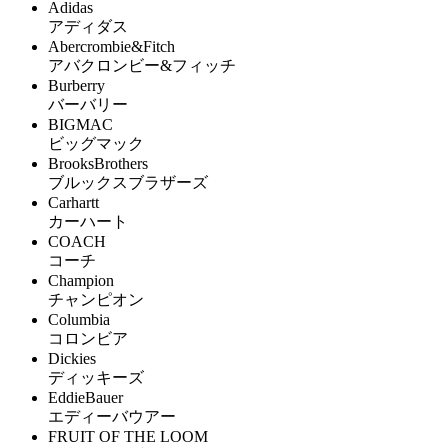
Adidas
アディダス
Abercrombie&Fitch
アバクロンビー&フィッチ
Burberry
バーバリー
BIGMAC
ビッグマック
BrooksBrothers
ブルックスブラザーズ
Carhartt
カーハート
COACH
コーチ
Champion
チャンピオン
Columbia
コロンビア
Dickies
ディッキーズ
EddieBauer
エディーバウアー
FRUIT OF THE LOOM