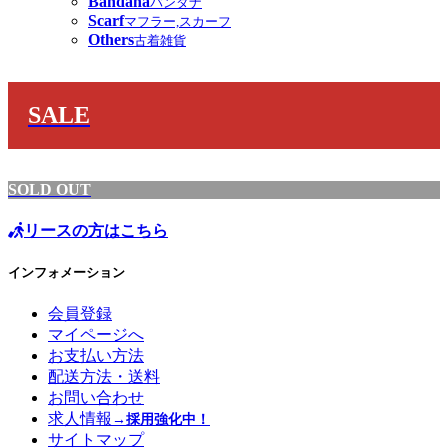
Bandana
バンダナ
Scarf
マフラー,スカーフ
Others
古着雑貨
SALE
SOLD OUT
リースの方はこちら
インフォメーション
会員登録
マイページへ
お支払い方法
配送方法・送料
お問い合わせ
求人情報
→採用強化中！
サイトマップ