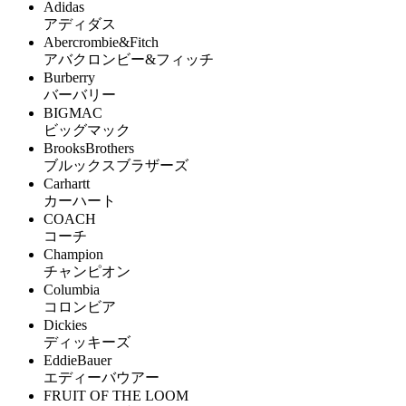
Adidas
アディダス
Abercrombie&Fitch
アバクロンビー&フィッチ
Burberry
バーバリー
BIGMAC
ビッグマック
BrooksBrothers
ブルックスブラザーズ
Carhartt
カーハート
COACH
コーチ
Champion
チャンピオン
Columbia
コロンビア
Dickies
ディッキーズ
EddieBauer
エディーバウアー
FRUIT OF THE LOOM