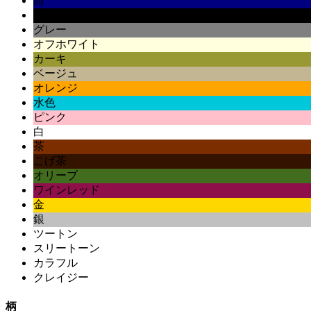
紺
黒
グレー
オフホワイト
カーキ
ベージュ
オレンジ
水色
ピンク
白
茶
こげ茶
オリーブ
ワインレッド
金
銀
ツートン
スリートーン
カラフル
クレイジー
柄