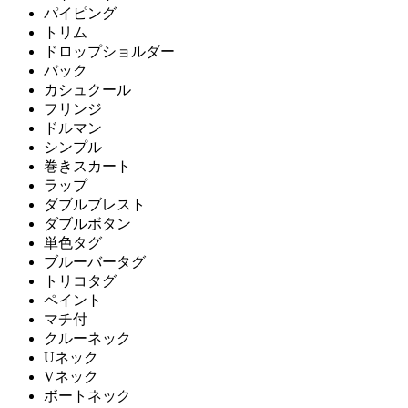
パイピング
トリム
ドロップショルダー
バック
カシュクール
フリンジ
ドルマン
シンプル
巻きスカート
ラップ
ダブルブレスト
ダブルボタン
単色タグ
ブルーバータグ
トリコタグ
ペイント
マチ付
クルーネック
Uネック
Vネック
ボートネック