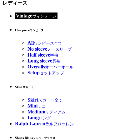
レディース
Vintage
ヴィンテージ
One piece
ワンピース
All
ワンピース全て
No sleeve
ノースリーブ
Half sleeve
半袖
Long sleeve
長袖
Overalls
オーバーオール
Setup
セットアップ
Skirt
スカート
Skirt
スカート全て
Mini
ミニ
Medium
ミディアム
Long
ロング
Ralph Lauren
ラルフローレン
Shirts Blous
シャツ・ブラウス