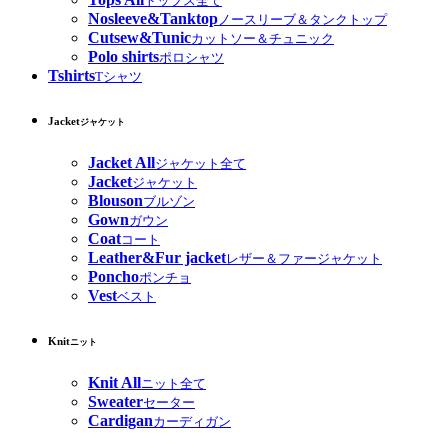
トップス全て
Nosleeve&Tanktop
ノースリーブ＆タンクトップ
Cutsew&Tunic
カットソー＆チュニック
Polo shirts
ポロシャツ
Tshirts
Tシャツ
Jacket
ジャケット
Jacket All
ジャケット全て
Jacket
ジャケット
Blouson
ブルゾン
Gown
ガウン
Coat
コート
Leather&Fur jacket
レザー＆ファージャケット
Poncho
ポンチョ
Vest
ベスト
Knit
ニット
Knit All
ニット全て
Sweater
セーター
Cardigan
カーディガン