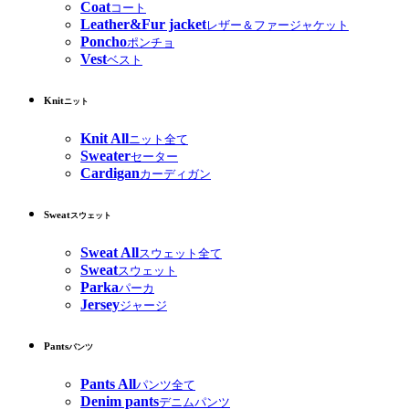
Coat
コート
Leather&Fur jacket
レザー＆ファージャケット
Poncho
ポンチョ
Vest
ベスト
Knit
ニット
Knit All
ニット全て
Sweater
セーター
Cardigan
カーディガン
Sweat
スウェット
Sweat All
スウェット全て
Sweat
スウェット
Parka
パーカ
Jersey
ジャージ
Pants
パンツ
Pants All
パンツ全て
Denim pants
デニムパンツ