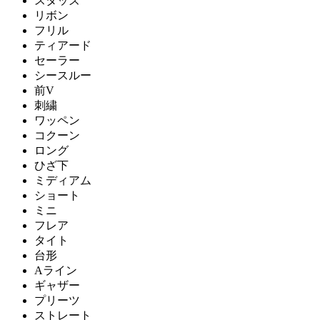
スタッズ
リボン
フリル
ティアード
セーラー
シースルー
前V
刺繍
ワッペン
コクーン
ロング
ひざ下
ミディアム
ショート
ミニ
フレア
タイト
台形
Aライン
ギャザー
プリーツ
ストレート