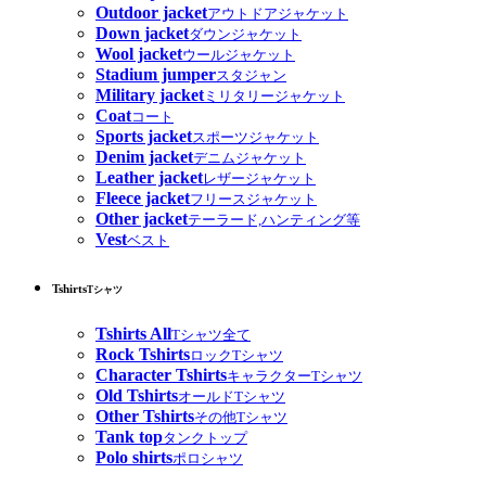
Outdoor jacket
アウトドアジャケット
Down jacket
ダウンジャケット
Wool jacket
ウールジャケット
Stadium jumper
スタジャン
Military jacket
ミリタリージャケット
Coat
コート
Sports jacket
スポーツジャケット
Denim jacket
デニムジャケット
Leather jacket
レザージャケット
Fleece jacket
フリースジャケット
Other jacket
テーラード,ハンティング等
Vest
ベスト
Tshirts
Tシャツ
Tshirts All
Tシャツ全て
Rock Tshirts
ロックTシャツ
Character Tshirts
キャラクターTシャツ
Old Tshirts
オールドTシャツ
Other Tshirts
その他Tシャツ
Tank top
タンクトップ
Polo shirts
ポロシャツ