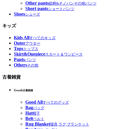
Other pants
総柄&チノパンその他パンツ
Short pants
ショートパンツ
Shoes
シューズ
キッズ
Kids All
すべてのキッズ
Outer
アウター
Tops
トップス
Skirt&Onepiece
スカート＆ワンピース
Pants
パンツ
Others
その他
古着雑貨
Goods
古着雑貨
Good All
すべてのグッズ
Bag
バッグ
Hat
帽子
Belt
ベルト
Rug Blanket
寝具,ラグ,ブランケット