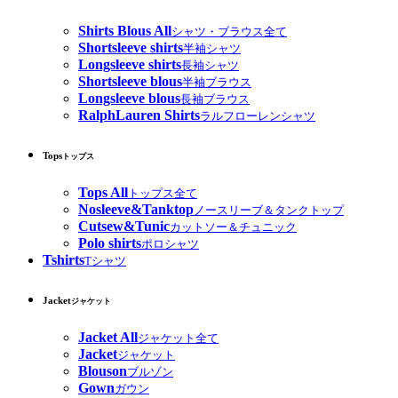
Shirts Blous All
シャツ・ブラウス全て
Shortsleeve shirts
半袖シャツ
Longsleeve shirts
長袖シャツ
Shortsleeve blous
半袖ブラウス
Longsleeve blous
長袖ブラウス
RalphLauren Shirts
ラルフローレンシャツ
Tops
トップス
Tops All
トップス全て
Nosleeve&Tanktop
ノースリーブ＆タンクトップ
Cutsew&Tunic
カットソー＆チュニック
Polo shirts
ポロシャツ
Tshirts
Tシャツ
Jacket
ジャケット
Jacket All
ジャケット全て
Jacket
ジャケット
Blouson
ブルゾン
Gown
ガウン