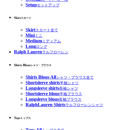
Setup
セットアップ
Skirt
スカート
Skirt
スカート全て
Mini
ミニ
Medium
ミディアム
Long
ロング
Ralph Lauren
ラルフローレン
Shirts Blous
シャツ・ブラウス
Shirts Blous All
シャツ・ブラウス全て
Shortsleeve shirts
半袖シャツ
Longsleeve shirts
長袖シャツ
Shortsleeve blous
半袖ブラウス
Longsleeve blous
長袖ブラウス
RalphLauren Shirts
ラルフローレンシャツ
Tops
トップス
Tops All