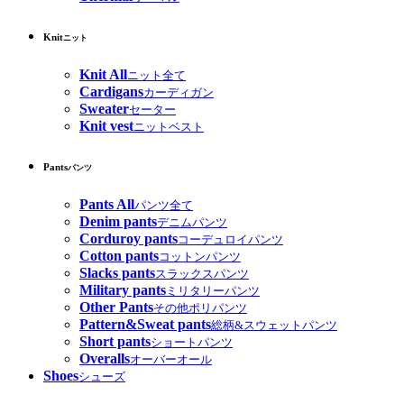
Knit
ニット
Knit All
ニット全て
Cardigans
カーディガン
Sweater
セーター
Knit vest
ニットベスト
Pants
パンツ
Pants All
パンツ全て
Denim pants
デニムパンツ
Corduroy pants
コーデュロイパンツ
Cotton pants
コットンパンツ
Slacks pants
スラックスパンツ
Military pants
ミリタリーパンツ
Other Pants
その他ポリパンツ
Pattern&Sweat pants
総柄&スウェットパンツ
Short pants
ショートパンツ
Overalls
オーバーオール
Shoes
シューズ