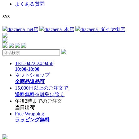
よくある質問
SNS
dracaena_net店
dracaena_本店
dracaena_ダイヤ街店
TEL:0422-24-9456
10:00-18:00
ネットショップ
全商品返品可
15,000円以上のご注文で
送料無料
※離島は除く
午後2時までのご注文
当日出荷
Free Wrapping
ラッピング無料