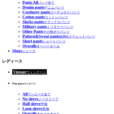
Pants All
パンツ全て
Denim pants
デニムパンツ
Corduroy pants
コーデュロイパンツ
Cotton pants
コットンパンツ
Slacks pants
スラックスパンツ
Military pants
ミリタリーパンツ
Other Pants
その他ポリパンツ
Pattern&Sweat pants
総柄&スウェットパンツ
Short pants
ショートパンツ
Overalls
オーバーオール
Shoes
シューズ
レディース
Vintage
ヴィンテージ
One piece
ワンピース
All
ワンピース全て
No sleeve
ノースリーブ
Half sleeve
半袖
Long sleeve
長袖
Overalls
オーバーオール