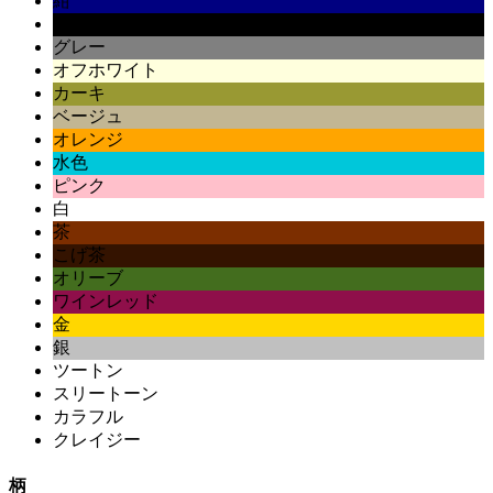
紺
黒
グレー
オフホワイト
カーキ
ベージュ
オレンジ
水色
ピンク
白
茶
こげ茶
オリーブ
ワインレッド
金
銀
ツートン
スリートーン
カラフル
クレイジー
柄