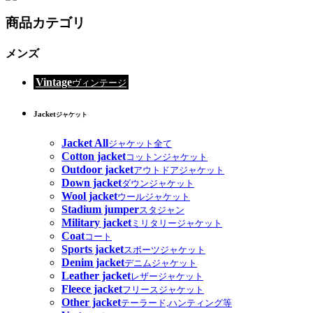
商品カテゴリ
メンズ
Vintage
ヴィンテージ
Jacket
ジャケット
Jacket All
ジャケット全て
Cotton jacket
コットンジャケット
Outdoor jacket
アウトドアジャケット
Down jacket
ダウンジャケット
Wool jacket
ウールジャケット
Stadium jumper
スタジャン
Military jacket
ミリタリージャケット
Coat
コート
Sports jacket
スポーツジャケット
Denim jacket
デニムジャケット
Leather jacket
レザージャケット
Fleece jacket
フリースジャケット
Other jacket
テーラード,ハンティング等