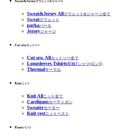
Sweat&Jersey
スウェット&ジャージ
Sweat&Jersey All
スウェット&ジャージ全て
Sweat
スウェット
parka
パーカ
Jersey
ジャージ
Cut sew
カットソー
Cut sew All
カットソー全て
Longsleeves Tshirts
長袖Tシャツ(ロンT)
Thermal
サーマル
Knit
ニット
Knit All
ニット全て
Cardigans
カーディガン
Sweater
セーター
Knit vest
ニットベスト
Pants
パンツ