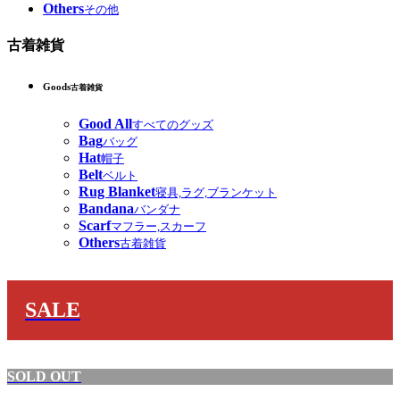
Others
その他
古着雑貨
Goods
古着雑貨
Good All
すべてのグッズ
Bag
バッグ
Hat
帽子
Belt
ベルト
Rug Blanket
寝具,ラグ,ブランケット
Bandana
バンダナ
Scarf
マフラー,スカーフ
Others
古着雑貨
SALE
SOLD OUT