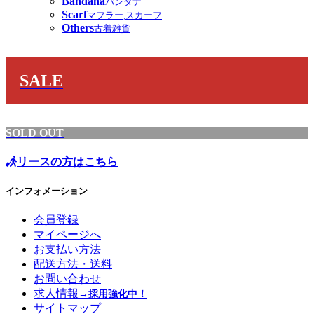
Bandana
バンダナ
Scarf
マフラー,スカーフ
Others
古着雑貨
SALE
SOLD OUT
リースの方はこちら
インフォメーション
会員登録
マイページへ
お支払い方法
配送方法・送料
お問い合わせ
求人情報
→採用強化中！
サイトマップ