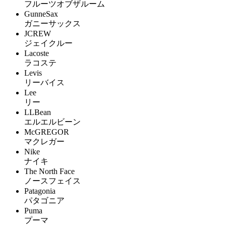
フルーツオブザルーム
GunneSax
ガニーサックス
JCREW
ジェイクルー
Lacoste
ラコステ
Levis
リーバイス
Lee
リー
LLBean
エルエルビーン
McGREGOR
マクレガー
Nike
ナイキ
The North Face
ノースフェイス
Patagonia
パタゴニア
Puma
プーマ