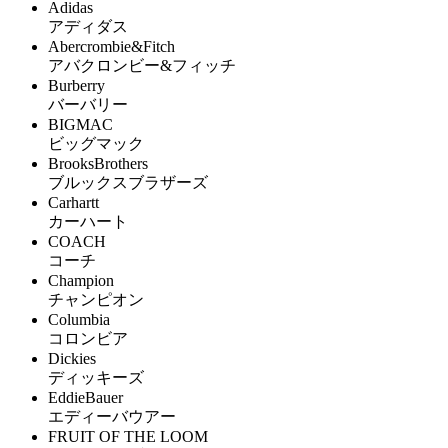
Adidas
アディダス
Abercrombie&Fitch
アバクロンビー&フィッチ
Burberry
バーバリー
BIGMAC
ビッグマック
BrooksBrothers
ブルックスブラザーズ
Carhartt
カーハート
COACH
コーチ
Champion
チャンピオン
Columbia
コロンビア
Dickies
ディッキーズ
EddieBauer
エディーバウアー
FRUIT OF THE LOOM