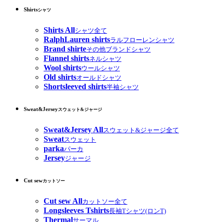
Shirts
シャツ
Shirts All
シャツ全て
RalphLauren shirts
ラルフローレンシャツ
Brand shirte
その他ブランドシャツ
Flannel shirts
ネルシャツ
Wool shirts
ウールシャツ
Old shirts
オールドシャツ
Shortsleeved shirts
半袖シャツ
Sweat&Jersey
スウェット&ジャージ
Sweat&Jersey All
スウェット&ジャージ全て
Sweat
スウェット
parka
パーカ
Jersey
ジャージ
Cut sew
カットソー
Cut sew All
カットソー全て
Longsleeves Tshirts
長袖Tシャツ(ロンT)
Thermal
サーマル