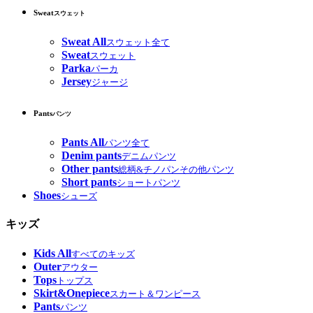
Sweat
スウェット
Sweat All
スウェット全て
Sweat
スウェット
Parka
パーカ
Jersey
ジャージ
Pants
パンツ
Pants All
パンツ全て
Denim pants
デニムパンツ
Other pants
総柄&チノパンその他パンツ
Short pants
ショートパンツ
Shoes
シューズ
キッズ
Kids All
すべてのキッズ
Outer
アウター
Tops
トップス
Skirt&Onepiece
スカート＆ワンピース
Pants
パンツ