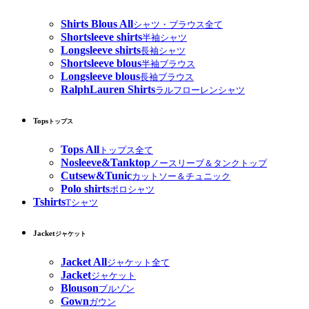
Shirts Blous All
シャツ・ブラウス全て
Shortsleeve shirts
半袖シャツ
Longsleeve shirts
長袖シャツ
Shortsleeve blous
半袖ブラウス
Longsleeve blous
長袖ブラウス
RalphLauren Shirts
ラルフローレンシャツ
Tops
トップス
Tops All
トップス全て
Nosleeve&Tanktop
ノースリーブ＆タンクトップ
Cutsew&Tunic
カットソー＆チュニック
Polo shirts
ポロシャツ
Tshirts
Tシャツ
Jacket
ジャケット
Jacket All
ジャケット全て
Jacket
ジャケット
Blouson
ブルゾン
Gown
ガウン