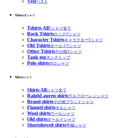
Vest
ベスト
Tshirts
Tシャツ
Tshirts All
Tシャツ全て
Rock Tshirts
ロックTシャツ
Character Tshirts
キャラクターTシャツ
Old Tshirts
オールドTシャツ
Other Tshirts
その他Tシャツ
Tank top
タンクトップ
Polo shirts
ポロシャツ
Shirts
シャツ
Shirts All
シャツ全て
RalphLauren shirts
ラルフローレンシャツ
Brand shirte
その他ブランドシャツ
Flannel shirts
ネルシャツ
Wool shirts
ウールシャツ
Old shirts
オールドシャツ
Shortsleeved shirts
半袖シャツ