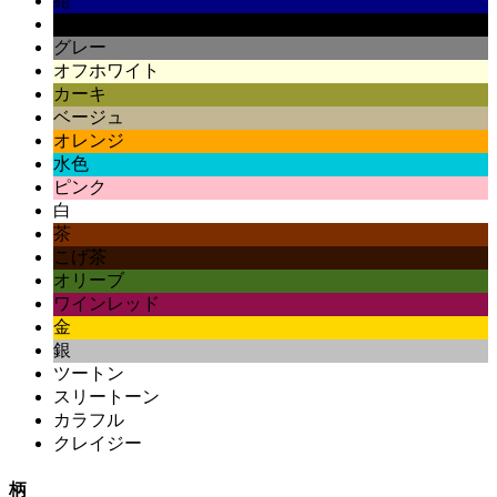
紺
黒
グレー
オフホワイト
カーキ
ベージュ
オレンジ
水色
ピンク
白
茶
こげ茶
オリーブ
ワインレッド
金
銀
ツートン
スリートーン
カラフル
クレイジー
柄