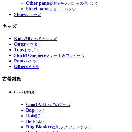
Other pants
総柄&チノパンその他パンツ
Short pants
ショートパンツ
Shoes
シューズ
キッズ
Kids All
すべてのキッズ
Outer
アウター
Tops
トップス
Skirt&Onepiece
スカート＆ワンピース
Pants
パンツ
Others
その他
古着雑貨
Goods
古着雑貨
Good All
すべてのグッズ
Bag
バッグ
Hat
帽子
Belt
ベルト
Rug Blanket
寝具,ラグ,ブランケット