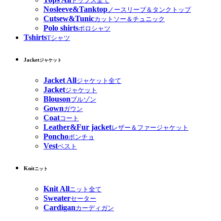
トップス全て
Nosleeve&Tanktop
ノースリーブ＆タンクトップ
Cutsew&Tunic
カットソー＆チュニック
Polo shirts
ポロシャツ
Tshirts
Tシャツ
Jacket
ジャケット
Jacket All
ジャケット全て
Jacket
ジャケット
Blouson
ブルゾン
Gown
ガウン
Coat
コート
Leather&Fur jacket
レザー＆ファージャケット
Poncho
ポンチョ
Vest
ベスト
Knit
ニット
Knit All
ニット全て
Sweater
セーター
Cardigan
カーディガン