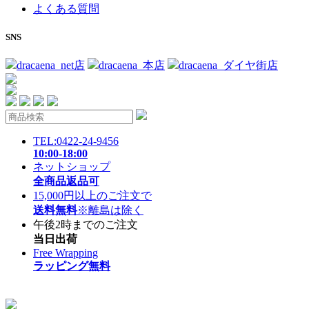
よくある質問
SNS
dracaena_net店
dracaena_本店
dracaena_ダイヤ街店
TEL:0422-24-9456
10:00-18:00
ネットショップ
全商品返品可
15,000円以上のご注文で
送料無料
※離島は除く
午後2時までのご注文
当日出荷
Free Wrapping
ラッピング無料