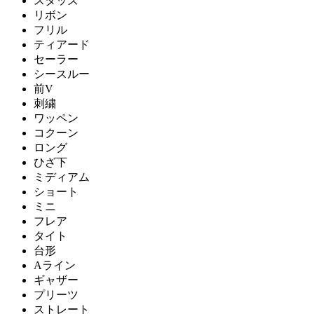
スタッズ
リボン
フリル
ティアード
セーラー
シースルー
前V
刺繍
ワッペン
コクーン
ロング
ひざ下
ミディアム
ショート
ミニ
フレア
タイト
台形
Aライン
ギャザー
プリーツ
ストレート