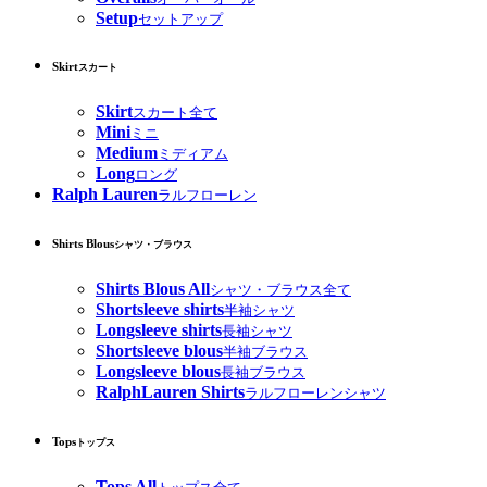
Setup
セットアップ
Skirt
スカート
Skirt
スカート全て
Mini
ミニ
Medium
ミディアム
Long
ロング
Ralph Lauren
ラルフローレン
Shirts Blous
シャツ・ブラウス
Shirts Blous All
シャツ・ブラウス全て
Shortsleeve shirts
半袖シャツ
Longsleeve shirts
長袖シャツ
Shortsleeve blous
半袖ブラウス
Longsleeve blous
長袖ブラウス
RalphLauren Shirts
ラルフローレンシャツ
Tops
トップス
Tops All