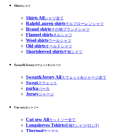
Shirts
シャツ
Shirts All
シャツ全て
RalphLauren shirts
ラルフローレンシャツ
Brand shirte
その他ブランドシャツ
Flannel shirts
ネルシャツ
Wool shirts
ウールシャツ
Old shirts
オールドシャツ
Shortsleeved shirts
半袖シャツ
Sweat&Jersey
スウェット&ジャージ
Sweat&Jersey All
スウェット&ジャージ全て
Sweat
スウェット
parka
パーカ
Jersey
ジャージ
Cut sew
カットソー
Cut sew All
カットソー全て
Longsleeves Tshirts
長袖Tシャツ(ロンT)
Thermal
サーマル