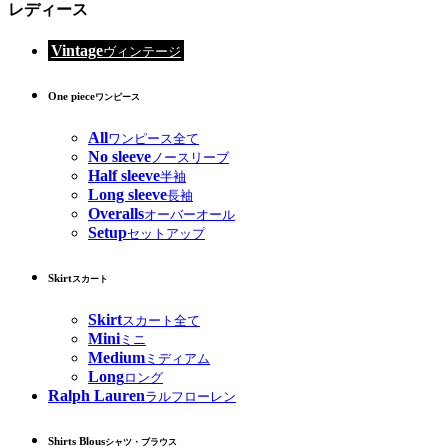
レディース
Vintage
ヴィンテージ
One piece
ワンピース
All
ワンピース全て
No sleeve
ノースリーブ
Half sleeve
半袖
Long sleeve
長袖
Overalls
オーバーオール
Setup
セットアップ
Skirt
スカート
Skirt
スカート全て
Mini
ミニ
Medium
ミディアム
Long
ロング
Ralph Lauren
ラルフローレン
Shirts Blous
シャツ・ブラウス