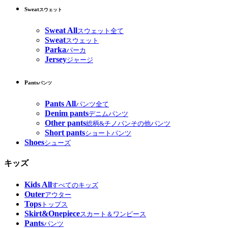
Sweat
スウェット
Sweat All
スウェット全て
Sweat
スウェット
Parka
パーカ
Jersey
ジャージ
Pants
パンツ
Pants All
パンツ全て
Denim pants
デニムパンツ
Other pants
総柄&チノパンその他パンツ
Short pants
ショートパンツ
Shoes
シューズ
キッズ
Kids All
すべてのキッズ
Outer
アウター
Tops
トップス
Skirt&Onepiece
スカート＆ワンピース
Pants
パンツ