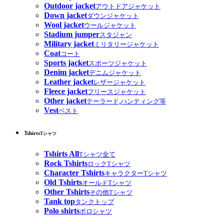
Outdoor jacket
アウトドアジャケット
Down jacket
ダウンジャケット
Wool jacket
ウールジャケット
Stadium jumper
スタジャン
Military jacket
ミリタリージャケット
Coat
コート
Sports jacket
スポーツジャケット
Denim jacket
デニムジャケット
Leather jacket
レザージャケット
Fleece jacket
フリースジャケット
Other jacket
テーラード,ハンティング等
Vest
ベスト
Tshirts
Tシャツ
Tshirts All
Tシャツ全て
Rock Tshirts
ロックTシャツ
Character Tshirts
キャラクターTシャツ
Old Tshirts
オールドTシャツ
Other Tshirts
その他Tシャツ
Tank top
タンクトップ
Polo shirts
ポロシャツ