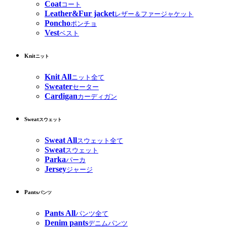
Coat
コート
Leather&Fur jacket
レザー＆ファージャケット
Poncho
ポンチョ
Vest
ベスト
Knit
ニット
Knit All
ニット全て
Sweater
セーター
Cardigan
カーディガン
Sweat
スウェット
Sweat All
スウェット全て
Sweat
スウェット
Parka
パーカ
Jersey
ジャージ
Pants
パンツ
Pants All
パンツ全て
Denim pants
デニムパンツ