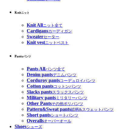
Knit
ニット
Knit All
ニット全て
Cardigans
カーディガン
Sweater
セーター
Knit vest
ニットベスト
Pants
パンツ
Pants All
パンツ全て
Denim pants
デニムパンツ
Corduroy pants
コーデュロイパンツ
Cotton pants
コットンパンツ
Slacks pants
スラックスパンツ
Military pants
ミリタリーパンツ
Other Pants
その他ポリパンツ
Pattern&Sweat pants
総柄&スウェットパンツ
Short pants
ショートパンツ
Overalls
オーバーオール
Shoes
シューズ