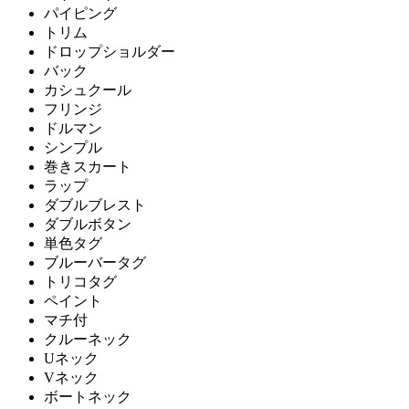
パイピング
トリム
ドロップショルダー
バック
カシュクール
フリンジ
ドルマン
シンプル
巻きスカート
ラップ
ダブルブレスト
ダブルボタン
単色タグ
ブルーバータグ
トリコタグ
ペイント
マチ付
クルーネック
Uネック
Vネック
ボートネック