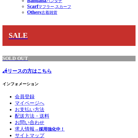
Bandana
バンダナ
Scarf
マフラー,スカーフ
Others
古着雑貨
SALE
SOLD OUT
リースの方はこちら
インフォメーション
会員登録
マイページへ
お支払い方法
配送方法・送料
お問い合わせ
求人情報
→採用強化中！
サイトマップ