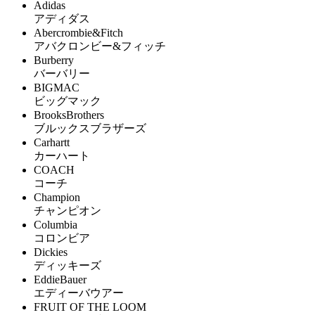
Adidas
アディダス
Abercrombie&Fitch
アバクロンビー&フィッチ
Burberry
バーバリー
BIGMAC
ビッグマック
BrooksBrothers
ブルックスブラザーズ
Carhartt
カーハート
COACH
コーチ
Champion
チャンピオン
Columbia
コロンビア
Dickies
ディッキーズ
EddieBauer
エディーバウアー
FRUIT OF THE LOOM