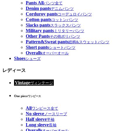
Pants All
パンツ全て
Denim pants
デニムパンツ
Corduroy pants
コーデュロイパンツ
Cotton pants
コットンパンツ
Slacks pants
スラックスパンツ
Military pants
ミリタリーパンツ
Other Pants
その他ポリパンツ
Pattern&Sweat pants
総柄&スウェットパンツ
Short pants
ショートパンツ
Overalls
オーバーオール
Shoes
シューズ
レディース
Vintage
ヴィンテージ
One piece
ワンピース
All
ワンピース全て
No sleeve
ノースリーブ
Half sleeve
半袖
Long sleeve
長袖
Overalls
オーバーオール