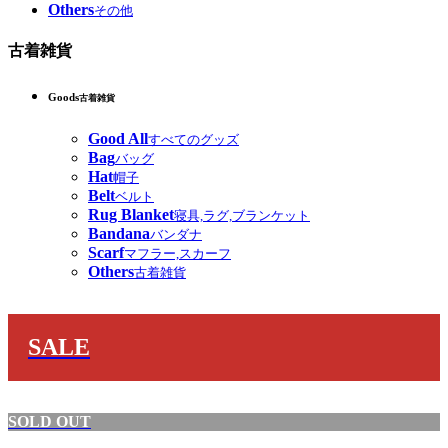
Others
その他
古着雑貨
Goods
古着雑貨
Good All
すべてのグッズ
Bag
バッグ
Hat
帽子
Belt
ベルト
Rug Blanket
寝具,ラグ,ブランケット
Bandana
バンダナ
Scarf
マフラー,スカーフ
Others
古着雑貨
SALE
SOLD OUT