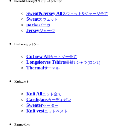
Sweat&Jersey
スウェット&ジャージ
Sweat&Jersey All
スウェット&ジャージ全て
Sweat
スウェット
parka
パーカ
Jersey
ジャージ
Cut sew
カットソー
Cut sew All
カットソー全て
Longsleeves Tshirts
長袖Tシャツ(ロンT)
Thermal
サーマル
Knit
ニット
Knit All
ニット全て
Cardigans
カーディガン
Sweater
セーター
Knit vest
ニットベスト
Pants
パンツ