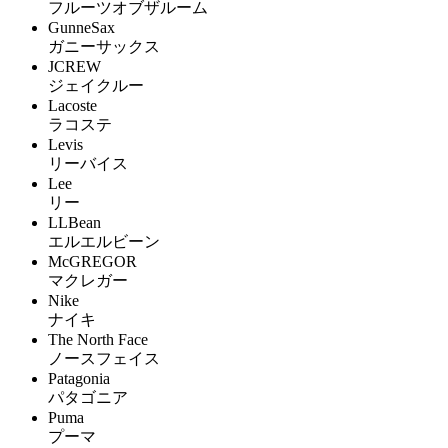
フルーツオブザルーム
GunneSax
ガニーサックス
JCREW
ジェイクルー
Lacoste
ラコステ
Levis
リーバイス
Lee
リー
LLBean
エルエルビーン
McGREGOR
マクレガー
Nike
ナイキ
The North Face
ノースフェイス
Patagonia
パタゴニア
Puma
プーマ