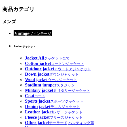
商品カテゴリ
メンズ
Vintage
ヴィンテージ
Jacket
ジャケット
Jacket All
ジャケット全て
Cotton jacket
コットンジャケット
Outdoor jacket
アウトドアジャケット
Down jacket
ダウンジャケット
Wool jacket
ウールジャケット
Stadium jumper
スタジャン
Military jacket
ミリタリージャケット
Coat
コート
Sports jacket
スポーツジャケット
Denim jacket
デニムジャケット
Leather jacket
レザージャケット
Fleece jacket
フリースジャケット
Other jacket
テーラード,ハンティング等