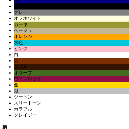
紺
黒
グレー
オフホワイト
カーキ
ベージュ
オレンジ
水色
ピンク
白
茶
こげ茶
オリーブ
ワインレッド
金
銀
ツートン
スリートーン
カラフル
クレイジー
柄