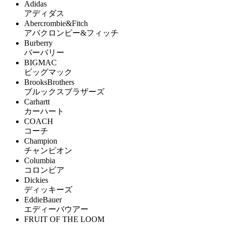
Adidas
アディダス
Abercrombie&Fitch
アバクロンビー&フィッチ
Burberry
バーバリー
BIGMAC
ビッグマック
BrooksBrothers
ブルックスブラザーズ
Carhartt
カーハート
COACH
コーチ
Champion
チャンピオン
Columbia
コロンビア
Dickies
ディッキーズ
EddieBauer
エディーバウアー
FRUIT OF THE LOOM