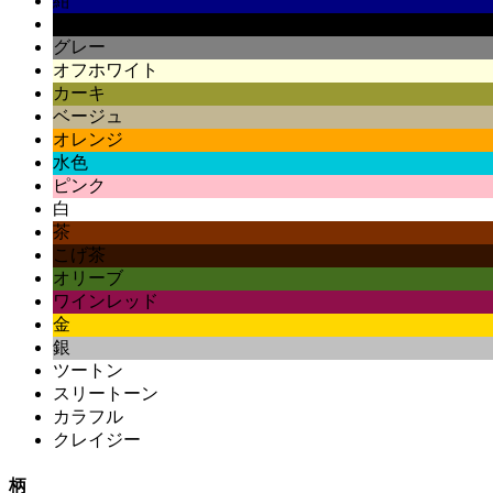
紺
黒
グレー
オフホワイト
カーキ
ベージュ
オレンジ
水色
ピンク
白
茶
こげ茶
オリーブ
ワインレッド
金
銀
ツートン
スリートーン
カラフル
クレイジー
柄