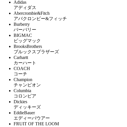
Adidas
アディダス
Abercrombie&Fitch
アバクロンビー&フィッチ
Burberry
バーバリー
BIGMAC
ビッグマック
BrooksBrothers
ブルックスブラザーズ
Carhartt
カーハート
COACH
コーチ
Champion
チャンピオン
Columbia
コロンビア
Dickies
ディッキーズ
EddieBauer
エディーバウアー
FRUIT OF THE LOOM