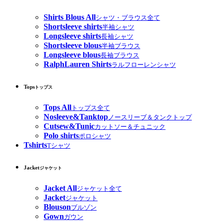
Shirts Blous All
シャツ・ブラウス全て
Shortsleeve shirts
半袖シャツ
Longsleeve shirts
長袖シャツ
Shortsleeve blous
半袖ブラウス
Longsleeve blous
長袖ブラウス
RalphLauren Shirts
ラルフローレンシャツ
Tops
トップス
Tops All
トップス全て
Nosleeve&Tanktop
ノースリーブ＆タンクトップ
Cutsew&Tunic
カットソー＆チュニック
Polo shirts
ポロシャツ
Tshirts
Tシャツ
Jacket
ジャケット
Jacket All
ジャケット全て
Jacket
ジャケット
Blouson
ブルゾン
Gown
ガウン