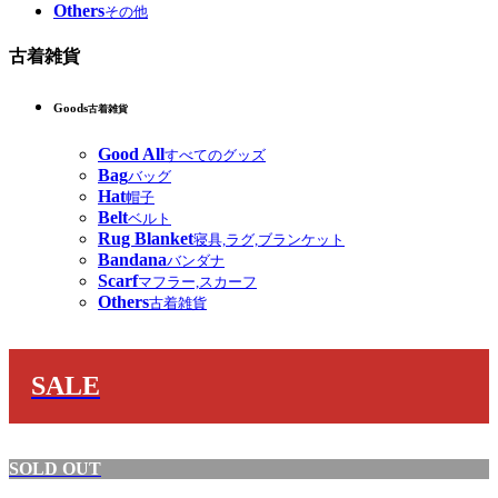
Others
その他
古着雑貨
Goods
古着雑貨
Good All
すべてのグッズ
Bag
バッグ
Hat
帽子
Belt
ベルト
Rug Blanket
寝具,ラグ,ブランケット
Bandana
バンダナ
Scarf
マフラー,スカーフ
Others
古着雑貨
SALE
SOLD OUT