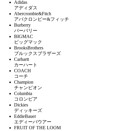
Adidas
アディダス
Abercrombie&Fitch
アバクロンビー&フィッチ
Burberry
バーバリー
BIGMAC
ビッグマック
BrooksBrothers
ブルックスブラザーズ
Carhartt
カーハート
COACH
コーチ
Champion
チャンピオン
Columbia
コロンビア
Dickies
ディッキーズ
EddieBauer
エディーバウアー
FRUIT OF THE LOOM