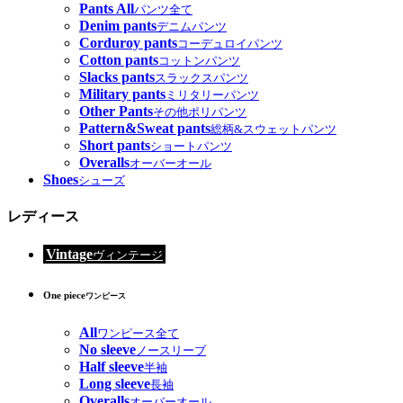
Pants All
パンツ全て
Denim pants
デニムパンツ
Corduroy pants
コーデュロイパンツ
Cotton pants
コットンパンツ
Slacks pants
スラックスパンツ
Military pants
ミリタリーパンツ
Other Pants
その他ポリパンツ
Pattern&Sweat pants
総柄&スウェットパンツ
Short pants
ショートパンツ
Overalls
オーバーオール
Shoes
シューズ
レディース
Vintage
ヴィンテージ
One piece
ワンピース
All
ワンピース全て
No sleeve
ノースリーブ
Half sleeve
半袖
Long sleeve
長袖
Overalls
オーバーオール