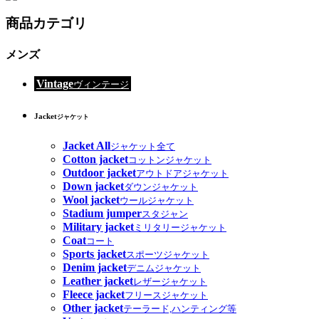
商品カテゴリ
メンズ
Vintage
ヴィンテージ
Jacket
ジャケット
Jacket All
ジャケット全て
Cotton jacket
コットンジャケット
Outdoor jacket
アウトドアジャケット
Down jacket
ダウンジャケット
Wool jacket
ウールジャケット
Stadium jumper
スタジャン
Military jacket
ミリタリージャケット
Coat
コート
Sports jacket
スポーツジャケット
Denim jacket
デニムジャケット
Leather jacket
レザージャケット
Fleece jacket
フリースジャケット
Other jacket
テーラード,ハンティング等