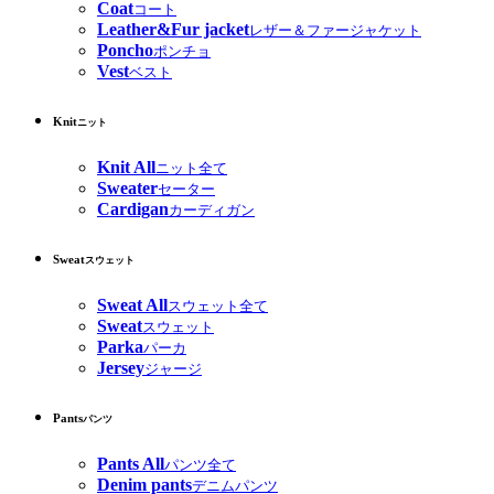
Coat
コート
Leather&Fur jacket
レザー＆ファージャケット
Poncho
ポンチョ
Vest
ベスト
Knit
ニット
Knit All
ニット全て
Sweater
セーター
Cardigan
カーディガン
Sweat
スウェット
Sweat All
スウェット全て
Sweat
スウェット
Parka
パーカ
Jersey
ジャージ
Pants
パンツ
Pants All
パンツ全て
Denim pants
デニムパンツ