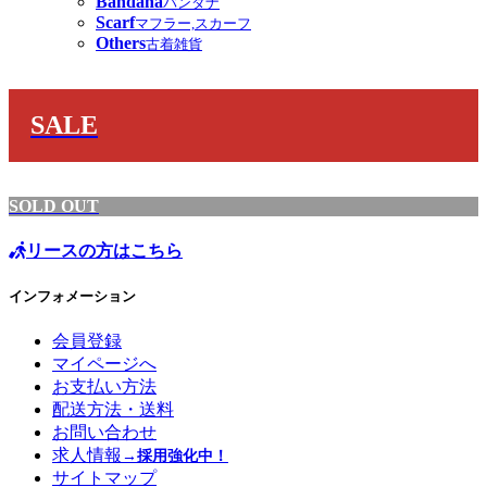
Bandana
バンダナ
Scarf
マフラー,スカーフ
Others
古着雑貨
SALE
SOLD OUT
リースの方はこちら
インフォメーション
会員登録
マイページへ
お支払い方法
配送方法・送料
お問い合わせ
求人情報
→採用強化中！
サイトマップ