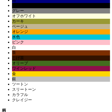
紺
黒
グレー
オフホワイト
カーキ
ベージュ
オレンジ
水色
ピンク
白
茶
こげ茶
オリーブ
ワインレッド
金
銀
ツートン
スリートーン
カラフル
クレイジー
柄