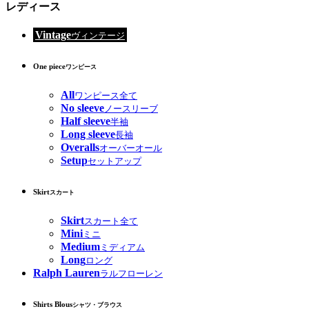
レディース
Vintage
ヴィンテージ
One piece
ワンピース
All
ワンピース全て
No sleeve
ノースリーブ
Half sleeve
半袖
Long sleeve
長袖
Overalls
オーバーオール
Setup
セットアップ
Skirt
スカート
Skirt
スカート全て
Mini
ミニ
Medium
ミディアム
Long
ロング
Ralph Lauren
ラルフローレン
Shirts Blous
シャツ・ブラウス