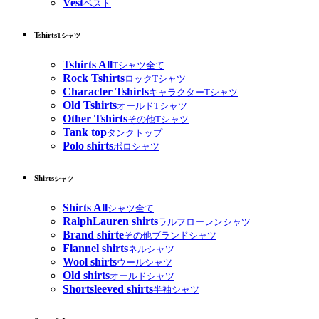
Vest
ベスト
Tshirts
Tシャツ
Tshirts All
Tシャツ全て
Rock Tshirts
ロックTシャツ
Character Tshirts
キャラクターTシャツ
Old Tshirts
オールドTシャツ
Other Tshirts
その他Tシャツ
Tank top
タンクトップ
Polo shirts
ポロシャツ
Shirts
シャツ
Shirts All
シャツ全て
RalphLauren shirts
ラルフローレンシャツ
Brand shirte
その他ブランドシャツ
Flannel shirts
ネルシャツ
Wool shirts
ウールシャツ
Old shirts
オールドシャツ
Shortsleeved shirts
半袖シャツ