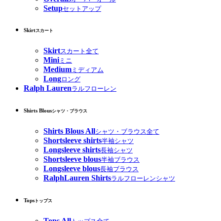
Setup
セットアップ
Skirt
スカート
Skirt
スカート全て
Mini
ミニ
Medium
ミディアム
Long
ロング
Ralph Lauren
ラルフローレン
Shirts Blous
シャツ・ブラウス
Shirts Blous All
シャツ・ブラウス全て
Shortsleeve shirts
半袖シャツ
Longsleeve shirts
長袖シャツ
Shortsleeve blous
半袖ブラウス
Longsleeve blous
長袖ブラウス
RalphLauren Shirts
ラルフローレンシャツ
Tops
トップス
Tops All