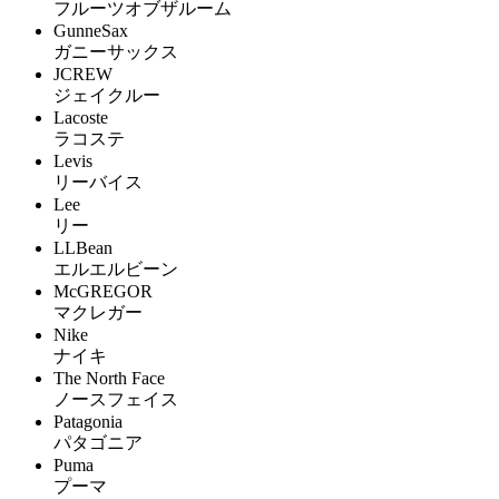
フルーツオブザルーム
GunneSax
ガニーサックス
JCREW
ジェイクルー
Lacoste
ラコステ
Levis
リーバイス
Lee
リー
LLBean
エルエルビーン
McGREGOR
マクレガー
Nike
ナイキ
The North Face
ノースフェイス
Patagonia
パタゴニア
Puma
プーマ