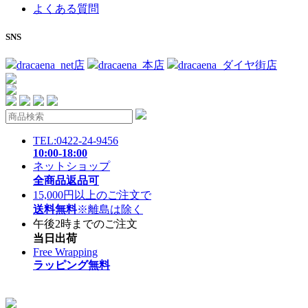
よくある質問
SNS
dracaena_net店
dracaena_本店
dracaena_ダイヤ街店
TEL:0422-24-9456
10:00-18:00
ネットショップ
全商品返品可
15,000円以上のご注文で
送料無料
※離島は除く
午後2時までのご注文
当日出荷
Free Wrapping
ラッピング無料