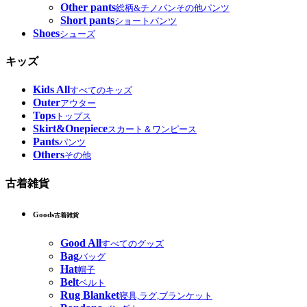
Other pants
総柄&チノパンその他パンツ
Short pants
ショートパンツ
Shoes
シューズ
キッズ
Kids All
すべてのキッズ
Outer
アウター
Tops
トップス
Skirt&Onepiece
スカート＆ワンピース
Pants
パンツ
Others
その他
古着雑貨
Goods
古着雑貨
Good All
すべてのグッズ
Bag
バッグ
Hat
帽子
Belt
ベルト
Rug Blanket
寝具,ラグ,ブランケット