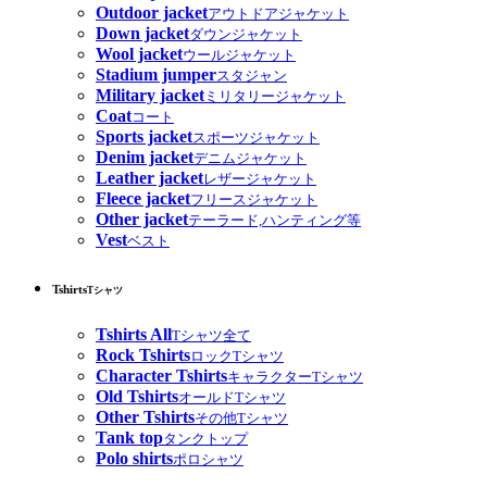
Outdoor jacket
アウトドアジャケット
Down jacket
ダウンジャケット
Wool jacket
ウールジャケット
Stadium jumper
スタジャン
Military jacket
ミリタリージャケット
Coat
コート
Sports jacket
スポーツジャケット
Denim jacket
デニムジャケット
Leather jacket
レザージャケット
Fleece jacket
フリースジャケット
Other jacket
テーラード,ハンティング等
Vest
ベスト
Tshirts
Tシャツ
Tshirts All
Tシャツ全て
Rock Tshirts
ロックTシャツ
Character Tshirts
キャラクターTシャツ
Old Tshirts
オールドTシャツ
Other Tshirts
その他Tシャツ
Tank top
タンクトップ
Polo shirts
ポロシャツ