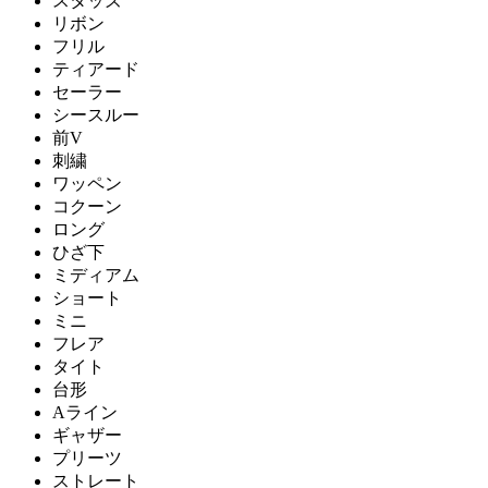
スタッズ
リボン
フリル
ティアード
セーラー
シースルー
前V
刺繍
ワッペン
コクーン
ロング
ひざ下
ミディアム
ショート
ミニ
フレア
タイト
台形
Aライン
ギャザー
プリーツ
ストレート