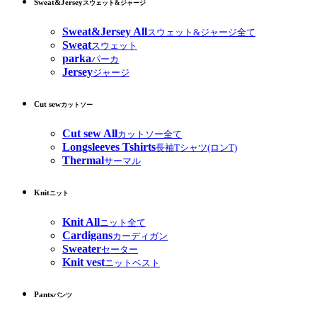
Sweat&Jersey
スウェット&ジャージ
Sweat&Jersey All
スウェット&ジャージ全て
Sweat
スウェット
parka
パーカ
Jersey
ジャージ
Cut sew
カットソー
Cut sew All
カットソー全て
Longsleeves Tshirts
長袖Tシャツ(ロンT)
Thermal
サーマル
Knit
ニット
Knit All
ニット全て
Cardigans
カーディガン
Sweater
セーター
Knit vest
ニットベスト
Pants
パンツ