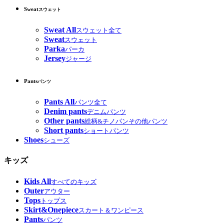
Sweat
スウェット
Sweat All
スウェット全て
Sweat
スウェット
Parka
パーカ
Jersey
ジャージ
Pants
パンツ
Pants All
パンツ全て
Denim pants
デニムパンツ
Other pants
総柄&チノパンその他パンツ
Short pants
ショートパンツ
Shoes
シューズ
キッズ
Kids All
すべてのキッズ
Outer
アウター
Tops
トップス
Skirt&Onepiece
スカート＆ワンピース
Pants
パンツ