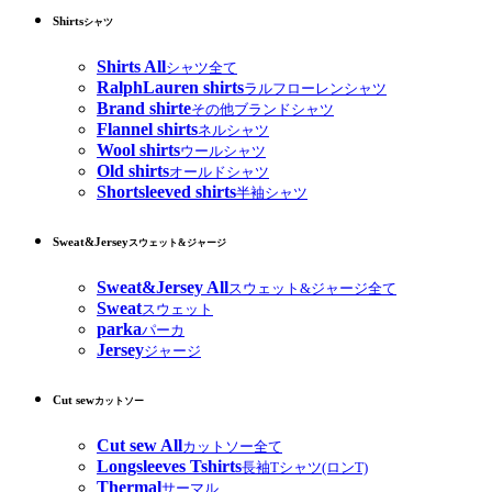
Shirts
シャツ
Shirts All
シャツ全て
RalphLauren shirts
ラルフローレンシャツ
Brand shirte
その他ブランドシャツ
Flannel shirts
ネルシャツ
Wool shirts
ウールシャツ
Old shirts
オールドシャツ
Shortsleeved shirts
半袖シャツ
Sweat&Jersey
スウェット&ジャージ
Sweat&Jersey All
スウェット&ジャージ全て
Sweat
スウェット
parka
パーカ
Jersey
ジャージ
Cut sew
カットソー
Cut sew All
カットソー全て
Longsleeves Tshirts
長袖Tシャツ(ロンT)
Thermal
サーマル