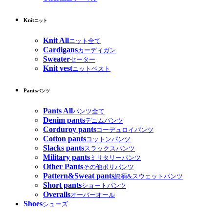
Knit
ニット
Knit All
ニット全て
Cardigans
カーディガン
Sweater
セーター
Knit vest
ニットベスト
Pants
パンツ
Pants All
パンツ全て
Denim pants
デニムパンツ
Corduroy pants
コーデュロイパンツ
Cotton pants
コットンパンツ
Slacks pants
スラックスパンツ
Military pants
ミリタリーパンツ
Other Pants
その他ポリパンツ
Pattern&Sweat pants
総柄&スウェットパンツ
Short pants
ショートパンツ
Overalls
オーバーオール
Shoes
シューズ