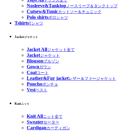
トップス全て
Nosleeve&Tanktop
ノースリーブ＆タンクトップ
Cutsew&Tunic
カットソー＆チュニック
Polo shirts
ポロシャツ
Tshirts
Tシャツ
Jacket
ジャケット
Jacket All
ジャケット全て
Jacket
ジャケット
Blouson
ブルゾン
Gown
ガウン
Coat
コート
Leather&Fur jacket
レザー＆ファージャケット
Poncho
ポンチョ
Vest
ベスト
Knit
ニット
Knit All
ニット全て
Sweater
セーター
Cardigan
カーディガン