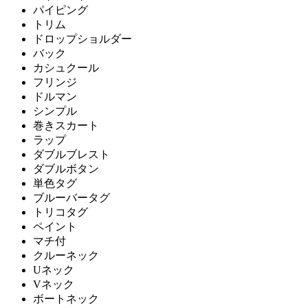
パイピング
トリム
ドロップショルダー
バック
カシュクール
フリンジ
ドルマン
シンプル
巻きスカート
ラップ
ダブルブレスト
ダブルボタン
単色タグ
ブルーバータグ
トリコタグ
ペイント
マチ付
クルーネック
Uネック
Vネック
ボートネック