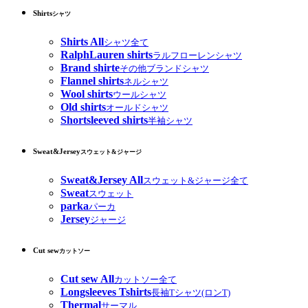
Shirts
シャツ
Shirts All
シャツ全て
RalphLauren shirts
ラルフローレンシャツ
Brand shirte
その他ブランドシャツ
Flannel shirts
ネルシャツ
Wool shirts
ウールシャツ
Old shirts
オールドシャツ
Shortsleeved shirts
半袖シャツ
Sweat&Jersey
スウェット&ジャージ
Sweat&Jersey All
スウェット&ジャージ全て
Sweat
スウェット
parka
パーカ
Jersey
ジャージ
Cut sew
カットソー
Cut sew All
カットソー全て
Longsleeves Tshirts
長袖Tシャツ(ロンT)
Thermal
サーマル