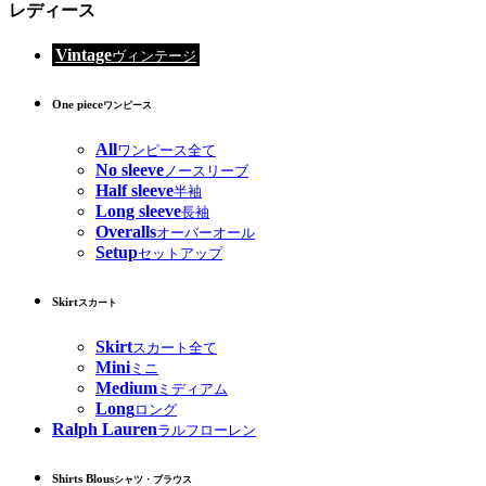
レディース
Vintage
ヴィンテージ
One piece
ワンピース
All
ワンピース全て
No sleeve
ノースリーブ
Half sleeve
半袖
Long sleeve
長袖
Overalls
オーバーオール
Setup
セットアップ
Skirt
スカート
Skirt
スカート全て
Mini
ミニ
Medium
ミディアム
Long
ロング
Ralph Lauren
ラルフローレン
Shirts Blous
シャツ・ブラウス