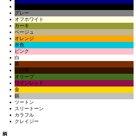
紺
黒
グレー
オフホワイト
カーキ
ベージュ
オレンジ
水色
ピンク
白
茶
こげ茶
オリーブ
ワインレッド
金
銀
ツートン
スリートーン
カラフル
クレイジー
柄