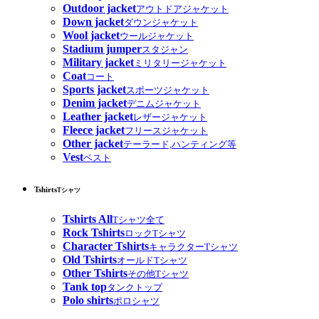
Outdoor jacket
アウトドアジャケット
Down jacket
ダウンジャケット
Wool jacket
ウールジャケット
Stadium jumper
スタジャン
Military jacket
ミリタリージャケット
Coat
コート
Sports jacket
スポーツジャケット
Denim jacket
デニムジャケット
Leather jacket
レザージャケット
Fleece jacket
フリースジャケット
Other jacket
テーラード,ハンティング等
Vest
ベスト
Tshirts
Tシャツ
Tshirts All
Tシャツ全て
Rock Tshirts
ロックTシャツ
Character Tshirts
キャラクターTシャツ
Old Tshirts
オールドTシャツ
Other Tshirts
その他Tシャツ
Tank top
タンクトップ
Polo shirts
ポロシャツ