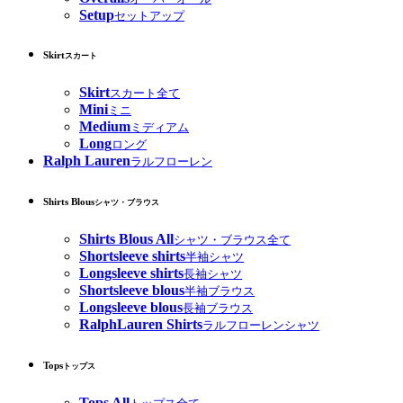
Setup
セットアップ
Skirt
スカート
Skirt
スカート全て
Mini
ミニ
Medium
ミディアム
Long
ロング
Ralph Lauren
ラルフローレン
Shirts Blous
シャツ・ブラウス
Shirts Blous All
シャツ・ブラウス全て
Shortsleeve shirts
半袖シャツ
Longsleeve shirts
長袖シャツ
Shortsleeve blous
半袖ブラウス
Longsleeve blous
長袖ブラウス
RalphLauren Shirts
ラルフローレンシャツ
Tops
トップス
Tops All