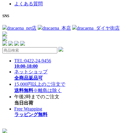
よくある質問
SNS
dracaena_net店
dracaena_本店
dracaena_ダイヤ街店
TEL:0422-24-9456
10:00-18:00
ネットショップ
全商品返品可
15,000円以上のご注文で
送料無料
※離島は除く
午後2時までのご注文
当日出荷
Free Wrapping
ラッピング無料