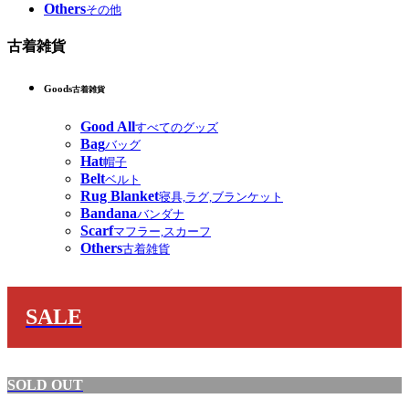
Others
その他
古着雑貨
Goods
古着雑貨
Good All
すべてのグッズ
Bag
バッグ
Hat
帽子
Belt
ベルト
Rug Blanket
寝具,ラグ,ブランケット
Bandana
バンダナ
Scarf
マフラー,スカーフ
Others
古着雑貨
SALE
SOLD OUT