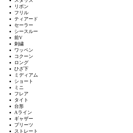
スタッズ
リボン
フリル
ティアード
セーラー
シースルー
前V
刺繍
ワッペン
コクーン
ロング
ひざ下
ミディアム
ショート
ミニ
フレア
タイト
台形
Aライン
ギャザー
プリーツ
ストレート