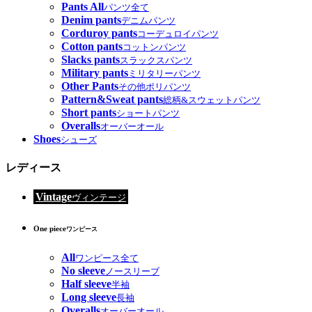
Pants All
パンツ全て
Denim pants
デニムパンツ
Corduroy pants
コーデュロイパンツ
Cotton pants
コットンパンツ
Slacks pants
スラックスパンツ
Military pants
ミリタリーパンツ
Other Pants
その他ポリパンツ
Pattern&Sweat pants
総柄&スウェットパンツ
Short pants
ショートパンツ
Overalls
オーバーオール
Shoes
シューズ
レディース
Vintage
ヴィンテージ
One piece
ワンピース
All
ワンピース全て
No sleeve
ノースリーブ
Half sleeve
半袖
Long sleeve
長袖
Overalls
オーバーオール