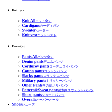
Knit
ニット
Knit All
ニット全て
Cardigans
カーディガン
Sweater
セーター
Knit vest
ニットベスト
Pants
パンツ
Pants All
パンツ全て
Denim pants
デニムパンツ
Corduroy pants
コーデュロイパンツ
Cotton pants
コットンパンツ
Slacks pants
スラックスパンツ
Military pants
ミリタリーパンツ
Other Pants
その他ポリパンツ
Pattern&Sweat pants
総柄&スウェットパンツ
Short pants
ショートパンツ
Overalls
オーバーオール
Shoes
シューズ