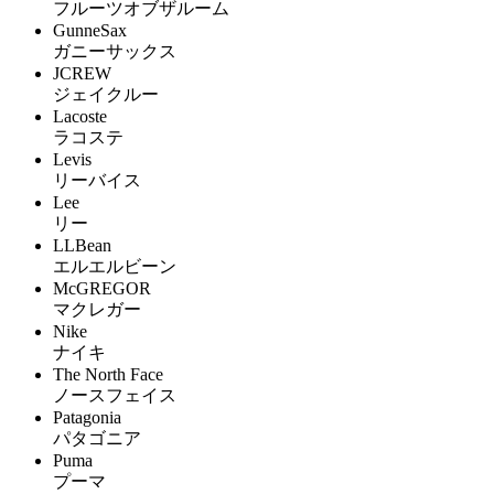
フルーツオブザルーム
GunneSax
ガニーサックス
JCREW
ジェイクルー
Lacoste
ラコステ
Levis
リーバイス
Lee
リー
LLBean
エルエルビーン
McGREGOR
マクレガー
Nike
ナイキ
The North Face
ノースフェイス
Patagonia
パタゴニア
Puma
プーマ