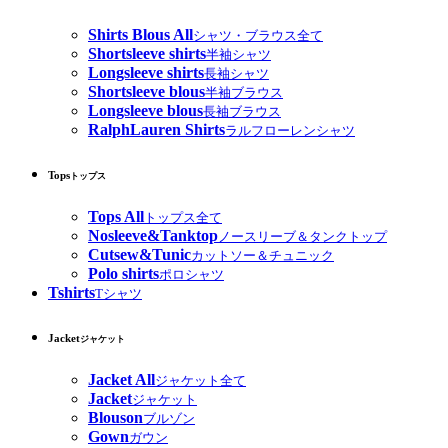
Shirts Blous All
シャツ・ブラウス全て
Shortsleeve shirts
半袖シャツ
Longsleeve shirts
長袖シャツ
Shortsleeve blous
半袖ブラウス
Longsleeve blous
長袖ブラウス
RalphLauren Shirts
ラルフローレンシャツ
Tops
トップス
Tops All
トップス全て
Nosleeve&Tanktop
ノースリーブ＆タンクトップ
Cutsew&Tunic
カットソー＆チュニック
Polo shirts
ポロシャツ
Tshirts
Tシャツ
Jacket
ジャケット
Jacket All
ジャケット全て
Jacket
ジャケット
Blouson
ブルゾン
Gown
ガウン