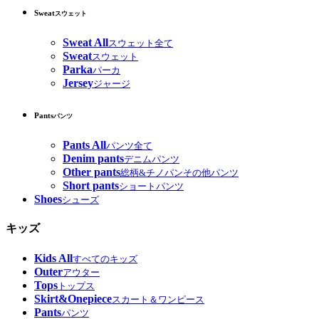
Sweat
スウェット
Sweat All
スウェット全て
Sweat
スウェット
Parka
パーカ
Jersey
ジャージ
Pants
パンツ
Pants All
パンツ全て
Denim pants
デニムパンツ
Other pants
総柄&チノパンその他パンツ
Short pants
ショートパンツ
Shoes
シューズ
キッズ
Kids All
すべてのキッズ
Outer
アウター
Tops
トップス
Skirt&Onepiece
スカート＆ワンピース
Pants
パンツ