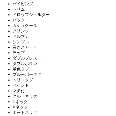
パイピング
トリム
ドロップショルダー
バック
カシュクール
フリンジ
ドルマン
シンプル
巻きスカート
ラップ
ダブルブレスト
ダブルボタン
単色タグ
ブルーバータグ
トリコタグ
ペイント
マチ付
クルーネック
Uネック
Vネック
ボートネック