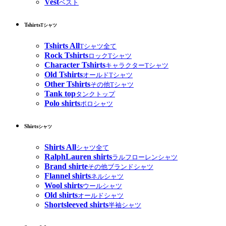
Vest
ベスト
Tshirts
Tシャツ
Tshirts All
Tシャツ全て
Rock Tshirts
ロックTシャツ
Character Tshirts
キャラクターTシャツ
Old Tshirts
オールドTシャツ
Other Tshirts
その他Tシャツ
Tank top
タンクトップ
Polo shirts
ポロシャツ
Shirts
シャツ
Shirts All
シャツ全て
RalphLauren shirts
ラルフローレンシャツ
Brand shirte
その他ブランドシャツ
Flannel shirts
ネルシャツ
Wool shirts
ウールシャツ
Old shirts
オールドシャツ
Shortsleeved shirts
半袖シャツ