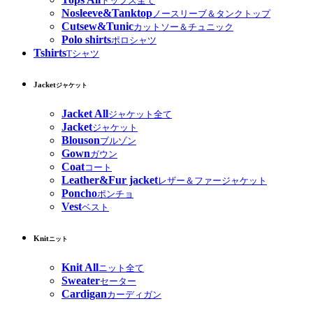
トップス全て
Nosleeve&Tanktop
ノースリーブ＆タンクトップ
Cutsew&Tunic
カットソー＆チュニック
Polo shirts
ポロシャツ
Tshirts
Tシャツ
Jacket
ジャケット
Jacket All
ジャケット全て
Jacket
ジャケット
Blouson
ブルゾン
Gown
ガウン
Coat
コート
Leather&Fur jacket
レザー＆ファージャケット
Poncho
ポンチョ
Vest
ベスト
Knit
ニット
Knit All
ニット全て
Sweater
セーター
Cardigan
カーディガン