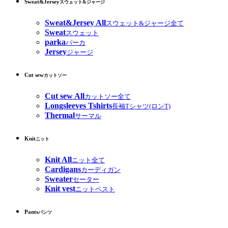
Sweat&Jersey
スウェット&ジャージ
Sweat&Jersey All
スウェット&ジャージ全て
Sweat
スウェット
parka
パーカ
Jersey
ジャージ
Cut sew
カットソー
Cut sew All
カットソー全て
Longsleeves Tshirts
長袖Tシャツ(ロンT)
Thermal
サーマル
Knit
ニット
Knit All
ニット全て
Cardigans
カーディガン
Sweater
セーター
Knit vest
ニットベスト
Pants
パンツ