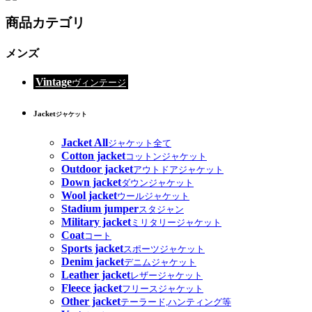
商品カテゴリ
メンズ
Vintage
ヴィンテージ
Jacket
ジャケット
Jacket All
ジャケット全て
Cotton jacket
コットンジャケット
Outdoor jacket
アウトドアジャケット
Down jacket
ダウンジャケット
Wool jacket
ウールジャケット
Stadium jumper
スタジャン
Military jacket
ミリタリージャケット
Coat
コート
Sports jacket
スポーツジャケット
Denim jacket
デニムジャケット
Leather jacket
レザージャケット
Fleece jacket
フリースジャケット
Other jacket
テーラード,ハンティング等