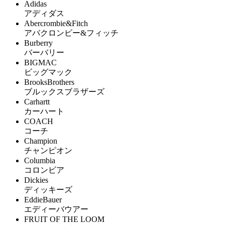
Adidas
アディダス
Abercrombie&Fitch
アバクロンビー&フィッチ
Burberry
バーバリー
BIGMAC
ビッグマック
BrooksBrothers
ブルックスブラザーズ
Carhartt
カーハート
COACH
コーチ
Champion
チャンピオン
Columbia
コロンビア
Dickies
ディッキーズ
EddieBauer
エディーバウアー
FRUIT OF THE LOOM