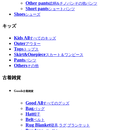
Other pants
総柄&チノパンその他パンツ
Short pants
ショートパンツ
Shoes
シューズ
キッズ
Kids All
すべてのキッズ
Outer
アウター
Tops
トップス
Skirt&Onepiece
スカート＆ワンピース
Pants
パンツ
Others
その他
古着雑貨
Goods
古着雑貨
Good All
すべてのグッズ
Bag
バッグ
Hat
帽子
Belt
ベルト
Rug Blanket
寝具,ラグ,ブランケット