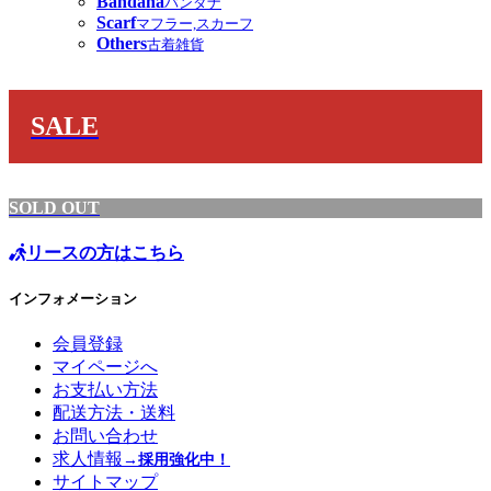
Bandana
バンダナ
Scarf
マフラー,スカーフ
Others
古着雑貨
SALE
SOLD OUT
リースの方はこちら
インフォメーション
会員登録
マイページへ
お支払い方法
配送方法・送料
お問い合わせ
求人情報
→採用強化中！
サイトマップ