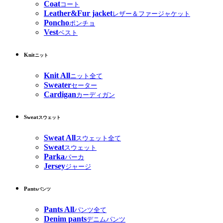
Coat
コート
Leather&Fur jacket
レザー＆ファージャケット
Poncho
ポンチョ
Vest
ベスト
Knit
ニット
Knit All
ニット全て
Sweater
セーター
Cardigan
カーディガン
Sweat
スウェット
Sweat All
スウェット全て
Sweat
スウェット
Parka
パーカ
Jersey
ジャージ
Pants
パンツ
Pants All
パンツ全て
Denim pants
デニムパンツ