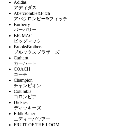
Adidas
アディダス
Abercrombie&Fitch
アバクロンビー&フィッチ
Burberry
バーバリー
BIGMAC
ビッグマック
BrooksBrothers
ブルックスブラザーズ
Carhartt
カーハート
COACH
コーチ
Champion
チャンピオン
Columbia
コロンビア
Dickies
ディッキーズ
EddieBauer
エディーバウアー
FRUIT OF THE LOOM