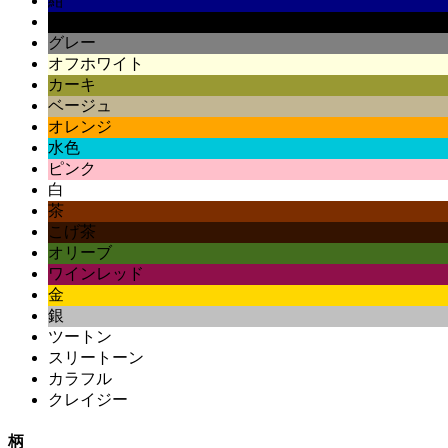
紺
黒
グレー
オフホワイト
カーキ
ベージュ
オレンジ
水色
ピンク
白
茶
こげ茶
オリーブ
ワインレッド
金
銀
ツートン
スリートーン
カラフル
クレイジー
柄