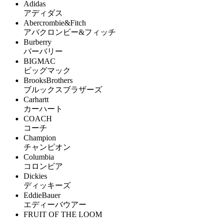
Adidas
アディダス
Abercrombie&Fitch
アバクロンビー&フィッチ
Burberry
バーバリー
BIGMAC
ビッグマック
BrooksBrothers
ブルックスブラザーズ
Carhartt
カーハート
COACH
コーチ
Champion
チャンピオン
Columbia
コロンビア
Dickies
ディッキーズ
EddieBauer
エディーバウアー
FRUIT OF THE LOOM