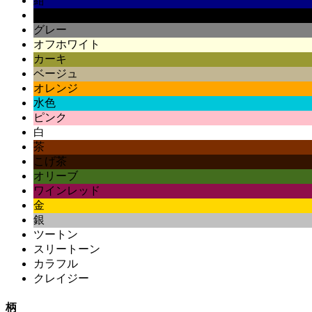
紺
黒
グレー
オフホワイト
カーキ
ベージュ
オレンジ
水色
ピンク
白
茶
こげ茶
オリーブ
ワインレッド
金
銀
ツートン
スリートーン
カラフル
クレイジー
柄