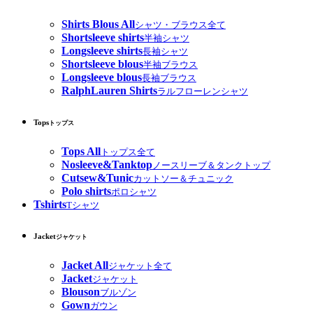
Shirts Blous All
シャツ・ブラウス全て
Shortsleeve shirts
半袖シャツ
Longsleeve shirts
長袖シャツ
Shortsleeve blous
半袖ブラウス
Longsleeve blous
長袖ブラウス
RalphLauren Shirts
ラルフローレンシャツ
Tops
トップス
Tops All
トップス全て
Nosleeve&Tanktop
ノースリーブ＆タンクトップ
Cutsew&Tunic
カットソー＆チュニック
Polo shirts
ポロシャツ
Tshirts
Tシャツ
Jacket
ジャケット
Jacket All
ジャケット全て
Jacket
ジャケット
Blouson
ブルゾン
Gown
ガウン