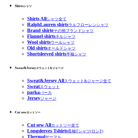
Shirts
シャツ
Shirts All
シャツ全て
RalphLauren shirts
ラルフローレンシャツ
Brand shirte
その他ブランドシャツ
Flannel shirts
ネルシャツ
Wool shirts
ウールシャツ
Old shirts
オールドシャツ
Shortsleeved shirts
半袖シャツ
Sweat&Jersey
スウェット&ジャージ
Sweat&Jersey All
スウェット&ジャージ全て
Sweat
スウェット
parka
パーカ
Jersey
ジャージ
Cut sew
カットソー
Cut sew All
カットソー全て
Longsleeves Tshirts
長袖Tシャツ(ロンT)
Thermal
サーマル