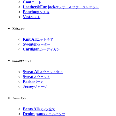
Coat
コート
Leather&Fur jacket
レザー＆ファージャケット
Poncho
ポンチョ
Vest
ベスト
Knit
ニット
Knit All
ニット全て
Sweater
セーター
Cardigan
カーディガン
Sweat
スウェット
Sweat All
スウェット全て
Sweat
スウェット
Parka
パーカ
Jersey
ジャージ
Pants
パンツ
Pants All
パンツ全て
Denim pants
デニムパンツ