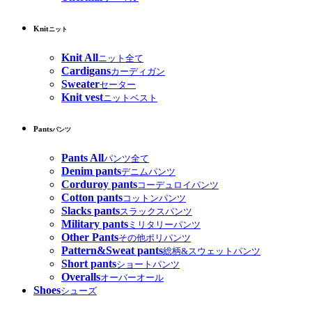
Knit
ニット
Knit All
ニット全て
Cardigans
カーディガン
Sweater
セーター
Knit vest
ニットベスト
Pants
パンツ
Pants All
パンツ全て
Denim pants
デニムパンツ
Corduroy pants
コーデュロイパンツ
Cotton pants
コットンパンツ
Slacks pants
スラックスパンツ
Military pants
ミリタリーパンツ
Other Pants
その他ポリパンツ
Pattern&Sweat pants
総柄&スウェットパンツ
Short pants
ショートパンツ
Overalls
オーバーオール
Shoes
シューズ