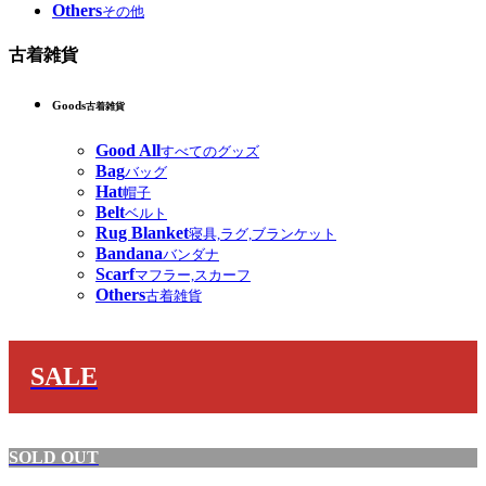
Others
その他
古着雑貨
Goods
古着雑貨
Good All
すべてのグッズ
Bag
バッグ
Hat
帽子
Belt
ベルト
Rug Blanket
寝具,ラグ,ブランケット
Bandana
バンダナ
Scarf
マフラー,スカーフ
Others
古着雑貨
SALE
SOLD OUT