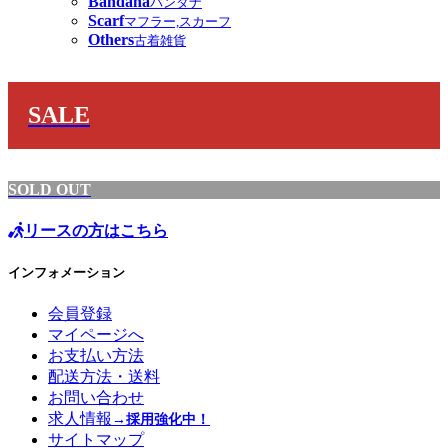
Bandana
バンダナ
Scarf
マフラー,スカーフ
Others
古着雑貨
SALE
SOLD OUT
リースの方はこちら
インフォメーション
会員登録
マイページへ
お支払い方法
配送方法・送料
お問い合わせ
求人情報
→採用強化中！
サイトマップ