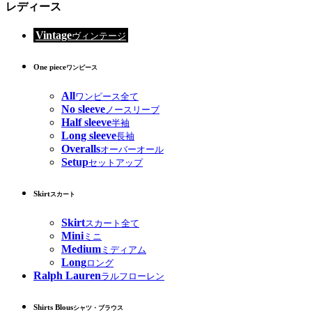
レディース
Vintage
ヴィンテージ
One piece
ワンピース
All
ワンピース全て
No sleeve
ノースリーブ
Half sleeve
半袖
Long sleeve
長袖
Overalls
オーバーオール
Setup
セットアップ
Skirt
スカート
Skirt
スカート全て
Mini
ミニ
Medium
ミディアム
Long
ロング
Ralph Lauren
ラルフローレン
Shirts Blous
シャツ・ブラウス