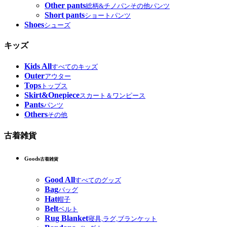
Other pants
総柄&チノパンその他パンツ
Short pants
ショートパンツ
Shoes
シューズ
キッズ
Kids All
すべてのキッズ
Outer
アウター
Tops
トップス
Skirt&Onepiece
スカート＆ワンピース
Pants
パンツ
Others
その他
古着雑貨
Goods
古着雑貨
Good All
すべてのグッズ
Bag
バッグ
Hat
帽子
Belt
ベルト
Rug Blanket
寝具,ラグ,ブランケット