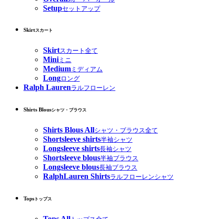
Setup
セットアップ
Skirt
スカート
Skirt
スカート全て
Mini
ミニ
Medium
ミディアム
Long
ロング
Ralph Lauren
ラルフローレン
Shirts Blous
シャツ・ブラウス
Shirts Blous All
シャツ・ブラウス全て
Shortsleeve shirts
半袖シャツ
Longsleeve shirts
長袖シャツ
Shortsleeve blous
半袖ブラウス
Longsleeve blous
長袖ブラウス
RalphLauren Shirts
ラルフローレンシャツ
Tops
トップス
Tops All