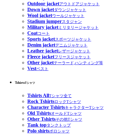
Outdoor jacket
アウトドアジャケット
Down jacket
ダウンジャケット
Wool jacket
ウールジャケット
Stadium jumper
スタジャン
Military jacket
ミリタリージャケット
Coat
コート
Sports jacket
スポーツジャケット
Denim jacket
デニムジャケット
Leather jacket
レザージャケット
Fleece jacket
フリースジャケット
Other jacket
テーラード,ハンティング等
Vest
ベスト
Tshirts
Tシャツ
Tshirts All
Tシャツ全て
Rock Tshirts
ロックTシャツ
Character Tshirts
キャラクターTシャツ
Old Tshirts
オールドTシャツ
Other Tshirts
その他Tシャツ
Tank top
タンクトップ
Polo shirts
ポロシャツ