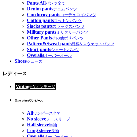
Pants All
パンツ全て
Denim pants
デニムパンツ
Corduroy pants
コーデュロイパンツ
Cotton pants
コットンパンツ
Slacks pants
スラックスパンツ
Military pants
ミリタリーパンツ
Other Pants
その他ポリパンツ
Pattern&Sweat pants
総柄&スウェットパンツ
Short pants
ショートパンツ
Overalls
オーバーオール
Shoes
シューズ
レディース
Vintage
ヴィンテージ
One piece
ワンピース
All
ワンピース全て
No sleeve
ノースリーブ
Half sleeve
半袖
Long sleeve
長袖
Overalls
オーバーオール