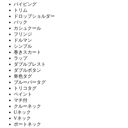
パイピング
トリム
ドロップショルダー
バック
カシュクール
フリンジ
ドルマン
シンプル
巻きスカート
ラップ
ダブルブレスト
ダブルボタン
単色タグ
ブルーバータグ
トリコタグ
ペイント
マチ付
クルーネック
Uネック
Vネック
ボートネック