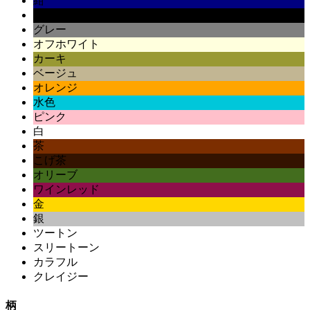
紺
黒
グレー
オフホワイト
カーキ
ベージュ
オレンジ
水色
ピンク
白
茶
こげ茶
オリーブ
ワインレッド
金
銀
ツートン
スリートーン
カラフル
クレイジー
柄