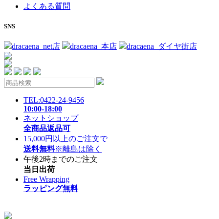
よくある質問
SNS
dracaena_net店
dracaena_本店
dracaena_ダイヤ街店
TEL:0422-24-9456
10:00-18:00
ネットショップ
全商品返品可
15,000円以上のご注文で
送料無料
※離島は除く
午後2時までのご注文
当日出荷
Free Wrapping
ラッピング無料