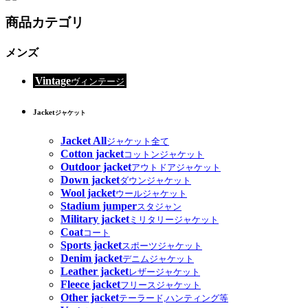
商品カテゴリ
メンズ
Vintage
ヴィンテージ
Jacket
ジャケット
Jacket All
ジャケット全て
Cotton jacket
コットンジャケット
Outdoor jacket
アウトドアジャケット
Down jacket
ダウンジャケット
Wool jacket
ウールジャケット
Stadium jumper
スタジャン
Military jacket
ミリタリージャケット
Coat
コート
Sports jacket
スポーツジャケット
Denim jacket
デニムジャケット
Leather jacket
レザージャケット
Fleece jacket
フリースジャケット
Other jacket
テーラード,ハンティング等