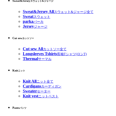
Sweat&Jersey
スウェット&ジャージ
Sweat&Jersey All
スウェット&ジャージ全て
Sweat
スウェット
parka
パーカ
Jersey
ジャージ
Cut sew
カットソー
Cut sew All
カットソー全て
Longsleeves Tshirts
長袖Tシャツ(ロンT)
Thermal
サーマル
Knit
ニット
Knit All
ニット全て
Cardigans
カーディガン
Sweater
セーター
Knit vest
ニットベスト
Pants
パンツ