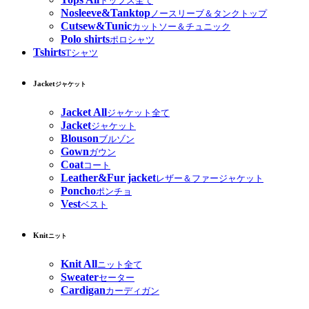
トップス全て
Nosleeve&Tanktop
ノースリーブ＆タンクトップ
Cutsew&Tunic
カットソー＆チュニック
Polo shirts
ポロシャツ
Tshirts
Tシャツ
Jacket
ジャケット
Jacket All
ジャケット全て
Jacket
ジャケット
Blouson
ブルゾン
Gown
ガウン
Coat
コート
Leather&Fur jacket
レザー＆ファージャケット
Poncho
ポンチョ
Vest
ベスト
Knit
ニット
Knit All
ニット全て
Sweater
セーター
Cardigan
カーディガン