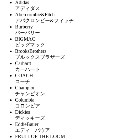
Adidas
アディダス
Abercrombie&Fitch
アバクロンビー&フィッチ
Burberry
バーバリー
BIGMAC
ビッグマック
BrooksBrothers
ブルックスブラザーズ
Carhartt
カーハート
COACH
コーチ
Champion
チャンピオン
Columbia
コロンビア
Dickies
ディッキーズ
EddieBauer
エディーバウアー
FRUIT OF THE LOOM