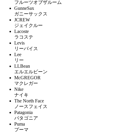
フルーツオブザルーム
GunneSax
ガニーサックス
JCREW
ジェイクルー
Lacoste
ラコステ
Levis
リーバイス
Lee
リー
LLBean
エルエルビーン
McGREGOR
マクレガー
Nike
ナイキ
The North Face
ノースフェイス
Patagonia
パタゴニア
Puma
プーマ