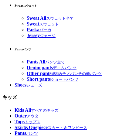
Sweat
スウェット
Sweat All
スウェット全て
Sweat
スウェット
Parka
パーカ
Jersey
ジャージ
Pants
パンツ
Pants All
パンツ全て
Denim pants
デニムパンツ
Other pants
総柄&チノパンその他パンツ
Short pants
ショートパンツ
Shoes
シューズ
キッズ
Kids All
すべてのキッズ
Outer
アウター
Tops
トップス
Skirt&Onepiece
スカート＆ワンピース
Pants
パンツ