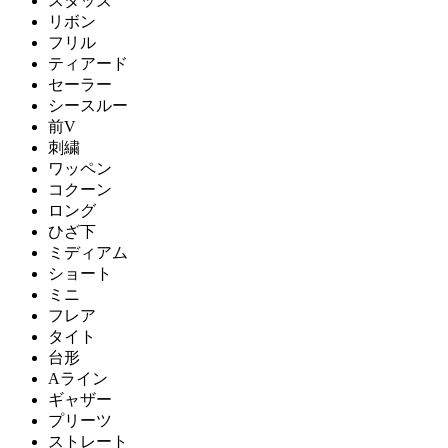
スタッズ
リボン
フリル
ティアード
セーラー
シースルー
前V
刺繍
ワッペン
コクーン
ロング
ひざ下
ミディアム
ショート
ミニ
フレア
タイト
台形
Aライン
ギャザー
プリーツ
ストレート