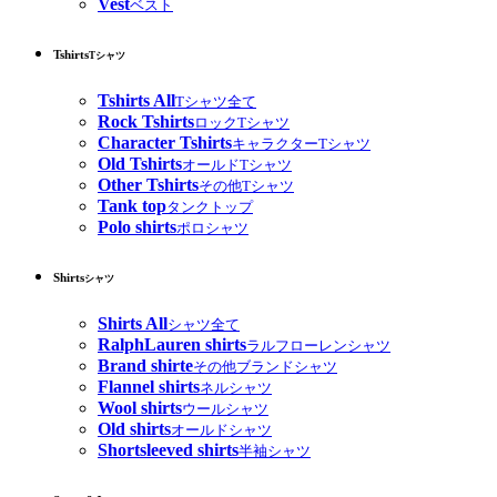
Vest
ベスト
Tshirts
Tシャツ
Tshirts All
Tシャツ全て
Rock Tshirts
ロックTシャツ
Character Tshirts
キャラクターTシャツ
Old Tshirts
オールドTシャツ
Other Tshirts
その他Tシャツ
Tank top
タンクトップ
Polo shirts
ポロシャツ
Shirts
シャツ
Shirts All
シャツ全て
RalphLauren shirts
ラルフローレンシャツ
Brand shirte
その他ブランドシャツ
Flannel shirts
ネルシャツ
Wool shirts
ウールシャツ
Old shirts
オールドシャツ
Shortsleeved shirts
半袖シャツ